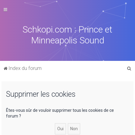
Schkopi.com : Prince et
Minneapolis Sound
R
Index du forum
e
c
Supprimer les cookies
h
e
r
Êtes-vous sûr de vouloir supprimer tous les cookies de ce
forum ?
c
h