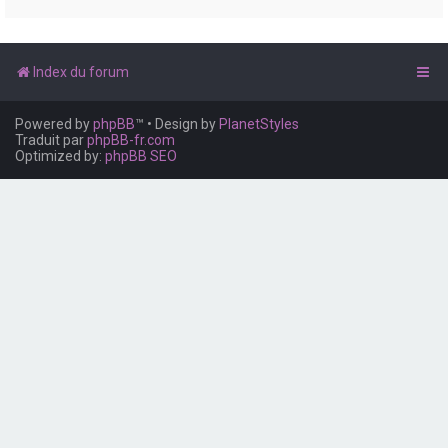
e
r
Index du forum
Powered by
phpBB
™
• Design by
PlanetStyles
Traduit par
phpBB-fr.com
Optimized by:
phpBB SEO