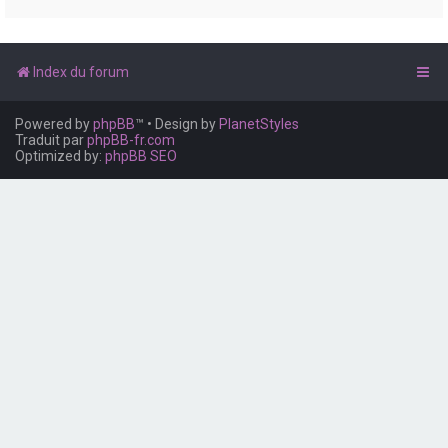
e
r
Index du forum
Powered by
phpBB
™
• Design by
PlanetStyles
Traduit par
phpBB-fr.com
Optimized by:
phpBB SEO