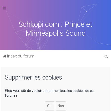
Schkopi.com : Prince et
Minneapolis Sound
R
Index du forum
e
c
Supprimer les cookies
h
e
r
Êtes-vous sûr de vouloir supprimer tous les cookies de ce
forum ?
c
h