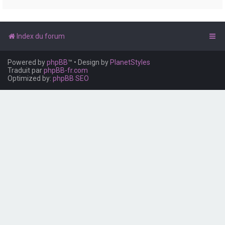
e
r
Index du forum
Powered by
phpBB
™
• Design by
PlanetStyles
Traduit par
phpBB-fr.com
Optimized by:
phpBB SEO