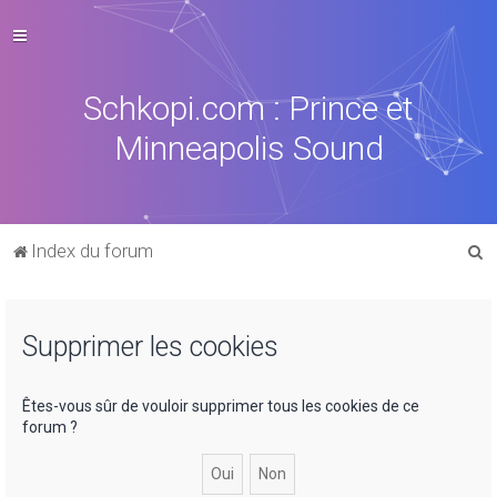
Schkopi.com : Prince et
Minneapolis Sound
R
Index du forum
e
c
Supprimer les cookies
h
e
r
Êtes-vous sûr de vouloir supprimer tous les cookies de ce
forum ?
c
h