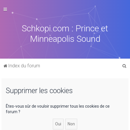
Schkopi.com : Prince et
Minneapolis Sound
R
Index du forum
e
c
Supprimer les cookies
h
e
r
Êtes-vous sûr de vouloir supprimer tous les cookies de ce
forum ?
c
h