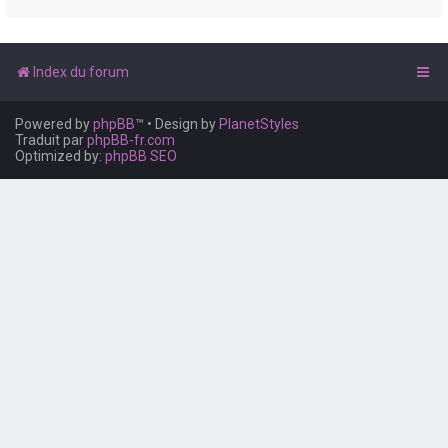
e
r
Index du forum
Powered by
phpBB
™
• Design by
PlanetStyles
Traduit par
phpBB-fr.com
Optimized by:
phpBB SEO