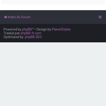
e
r
Index du forum
Powered by
phpBB
™
• Design by
PlanetStyles
Traduit par
phpBB-fr.com
Optimized by:
phpBB SEO