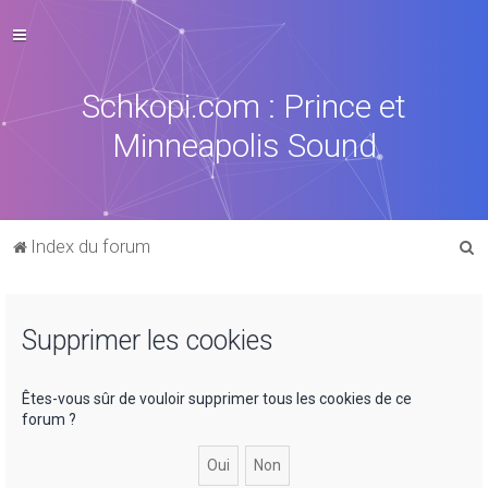
Schkopi.com : Prince et
Minneapolis Sound
R
Index du forum
e
c
Supprimer les cookies
h
e
r
Êtes-vous sûr de vouloir supprimer tous les cookies de ce
forum ?
c
h