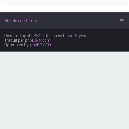
e
r
Index du forum
Powered by
phpBB
™
• Design by
PlanetStyles
Traduit par
phpBB-fr.com
Optimized by:
phpBB SEO