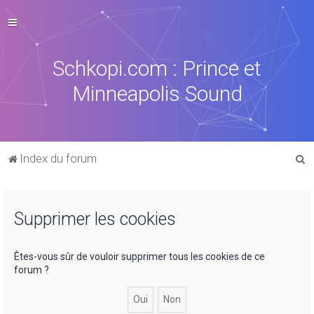
Schkopi.com : Prince et
Minneapolis Sound
R
Index du forum
e
c
Supprimer les cookies
h
e
r
Êtes-vous sûr de vouloir supprimer tous les cookies de ce
forum ?
c
h