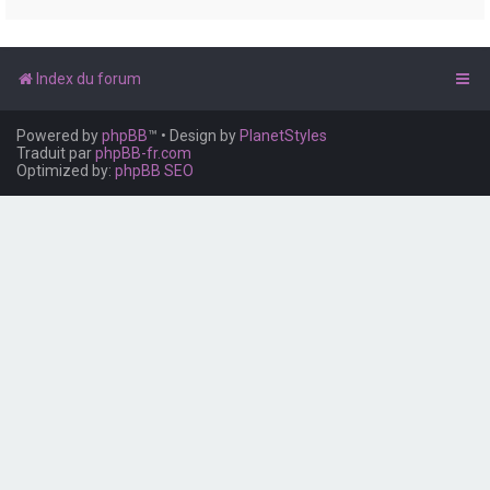
e
r
Index du forum
Powered by
phpBB
™
• Design by
PlanetStyles
Traduit par
phpBB-fr.com
Optimized by:
phpBB SEO