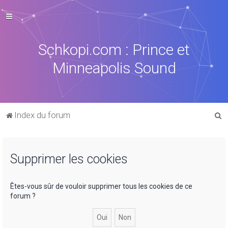
Schkopi.com : Prince et
Minneapolis Sound
R
Index du forum
e
c
Supprimer les cookies
h
e
r
Êtes-vous sûr de vouloir supprimer tous les cookies de ce
forum ?
c
h