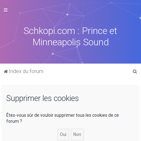
Schkopi.com : Prince et
Minneapolis Sound
R
Index du forum
e
c
Supprimer les cookies
h
e
r
Êtes-vous sûr de vouloir supprimer tous les cookies de ce
forum ?
c
h