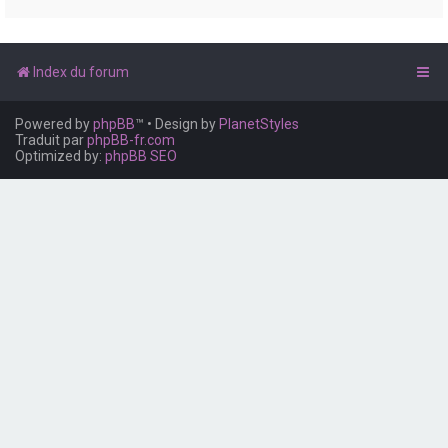
e
r
Index du forum
Powered by
phpBB
™
• Design by
PlanetStyles
Traduit par
phpBB-fr.com
Optimized by:
phpBB SEO