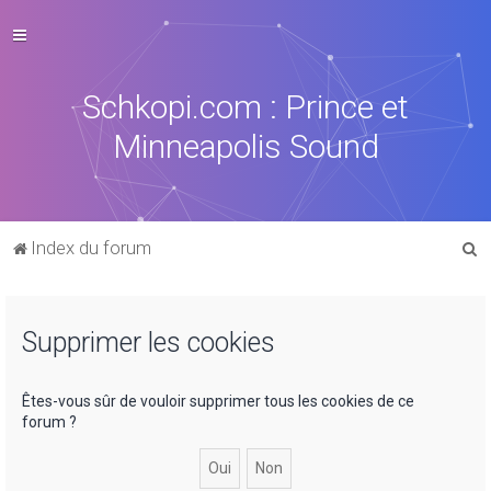
Schkopi.com : Prince et
Minneapolis Sound
R
Index du forum
e
c
Supprimer les cookies
h
e
r
Êtes-vous sûr de vouloir supprimer tous les cookies de ce
forum ?
c
h