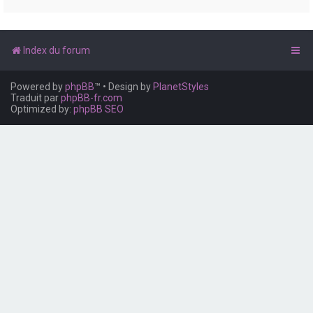
e
r
Index du forum
Powered by
phpBB
™
• Design by
PlanetStyles
Traduit par
phpBB-fr.com
Optimized by:
phpBB SEO