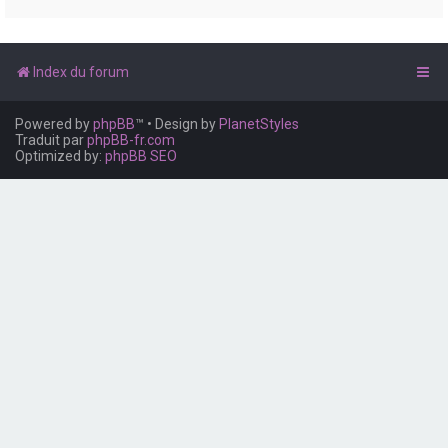
e
r
Index du forum
Powered by
phpBB
™
• Design by
PlanetStyles
Traduit par
phpBB-fr.com
Optimized by:
phpBB SEO