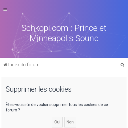
Schkopi.com : Prince et
Minneapolis Sound
R
Index du forum
e
c
Supprimer les cookies
h
e
r
Êtes-vous sûr de vouloir supprimer tous les cookies de ce
forum ?
c
h