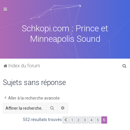
Schkopi.com : Prince et
Minneapolis Sound
R
Index du forum
e
Sujets sans réponse
c
h
e
Aller à la recherche avancée
r
Rechercher
Recherche avancée
c
552 résultats trouvés
6
1
2
3
4
5
Précédente
h