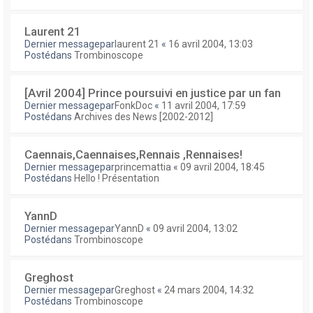
Laurent 21
Dernier messagepar
laurent 21
«
16 avril 2004, 13:03
Postédans
Trombinoscope
[Avril 2004] Prince poursuivi en justice par un fan
Dernier messagepar
FonkDoc
«
11 avril 2004, 17:59
Postédans
Archives des News [2002-2012]
Caennais,Caennaises,Rennais ,Rennaises!
Dernier messagepar
princemattia
«
09 avril 2004, 18:45
Postédans
Hello ! Présentation
YannD
Dernier messagepar
YannD
«
09 avril 2004, 13:02
Postédans
Trombinoscope
Greghost
Dernier messagepar
Greghost
«
24 mars 2004, 14:32
Postédans
Trombinoscope