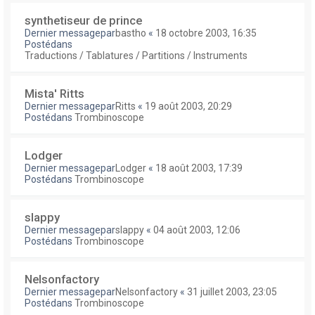
synthetiseur de prince
Dernier messagepar
bastho
«
18 octobre 2003, 16:35
Postédans
Traductions / Tablatures / Partitions / Instruments
Mista' Ritts
Dernier messagepar
Ritts
«
19 août 2003, 20:29
Postédans
Trombinoscope
Lodger
Dernier messagepar
Lodger
«
18 août 2003, 17:39
Postédans
Trombinoscope
slappy
Dernier messagepar
slappy
«
04 août 2003, 12:06
Postédans
Trombinoscope
Nelsonfactory
Dernier messagepar
Nelsonfactory
«
31 juillet 2003, 23:05
Postédans
Trombinoscope