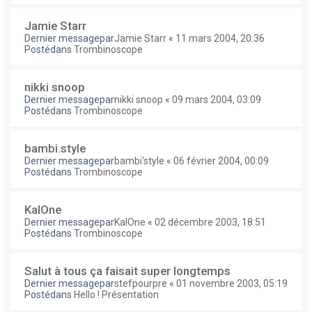
Jamie Starr
Dernier messagepar
Jamie Starr
«
11 mars 2004, 20:36
Postédans
Trombinoscope
nikki snoop
Dernier messagepar
nikki snoop
«
09 mars 2004, 03:09
Postédans
Trombinoscope
bambi.style
Dernier messagepar
bambi'style
«
06 février 2004, 00:09
Postédans
Trombinoscope
KalOne
Dernier messagepar
KalOne
«
02 décembre 2003, 18:51
Postédans
Trombinoscope
Salut à tous ça faisait super longtemps
Dernier messagepar
stefpourpre
«
01 novembre 2003, 05:19
Postédans
Hello ! Présentation