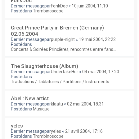
FonkDoc
Dernier messagepar
FonkDoc
«
10 juin 2004, 11:10
Postédans
Trombinoscope
Great Prince Party in Bremen (Germany)
02.06.2004
Dernier messagepar
purple-night
«
19 mai 2004, 22:22
Postédans
Concerts & Soirées Princières, rencontres entre fans...
The Slaughterhouse (Album)
Dernier messagepar
UndertakeHer
«
04 mai 2004, 17:20
Postédans
Traductions / Tablatures / Partitions / Instruments
Abel : New artist
Dernier messagepar
klaatu
«
02 mai 2004, 18:31
Postédans
Musique
yeles
Dernier messagepar
yeles
«
21 avril 2004, 17:16
Postédans
Trombinoscope