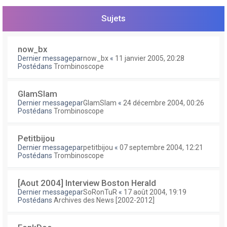
e
r
Sujets
now_bx
Dernier messagepar
now_bx
«
11 janvier 2005, 20:28
Postédans
Trombinoscope
GlamSlam
Dernier messagepar
GlamSlam
«
24 décembre 2004, 00:26
Postédans
Trombinoscope
Petitbijou
Dernier messagepar
petitbijou
«
07 septembre 2004, 12:21
Postédans
Trombinoscope
[Aout 2004] Interview Boston Herald
Dernier messagepar
SoRonTuR
«
17 août 2004, 19:19
Postédans
Archives des News [2002-2012]