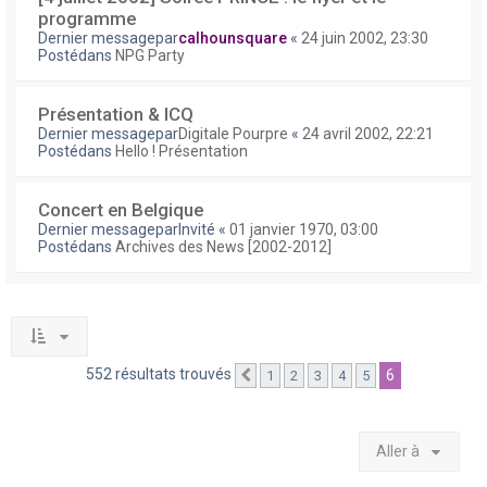
programme
Dernier messagepar
calhounsquare
«
24 juin 2002, 23:30
Postédans
NPG Party
Présentation & ICQ
Dernier messagepar
Digitale Pourpre
«
24 avril 2002, 22:21
Postédans
Hello ! Présentation
Concert en Belgique
Dernier messagepar
Invité
«
01 janvier 1970, 03:00
Postédans
Archives des News [2002-2012]
552 résultats trouvés
6
1
2
3
4
5
Précédente
Aller à