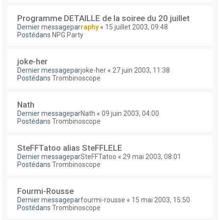
Programme DETAILLE de la soiree du 20 juillet
Dernier messagepar
raphy
«
15 juillet 2003, 09:48
Postédans
NPG Party
joke-her
Dernier messagepar
joke-her
«
27 juin 2003, 11:38
Postédans
Trombinoscope
Nath
Dernier messagepar
Nath
«
09 juin 2003, 04:00
Postédans
Trombinoscope
SteFFTatoo alias SteFFLELE
Dernier messagepar
SteFFTatoo
«
29 mai 2003, 08:01
Postédans
Trombinoscope
Fourmi-Rousse
Dernier messagepar
fourmi-rousse
«
15 mai 2003, 15:50
Postédans
Trombinoscope