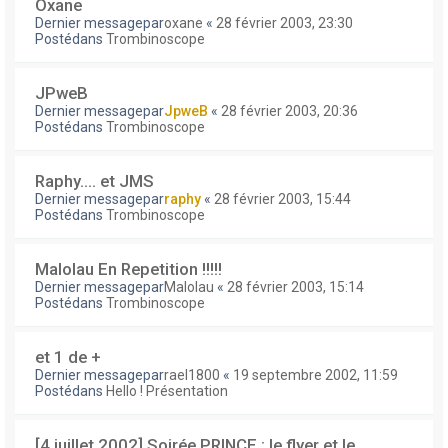
Oxane
Dernier messagepar
oxane
«
28 février 2003, 23:30
Postédans
Trombinoscope
JPweB
Dernier messagepar
JpweB
«
28 février 2003, 20:36
Postédans
Trombinoscope
Raphy.... et JMS
Dernier messagepar
raphy
«
28 février 2003, 15:44
Postédans
Trombinoscope
Malolau En Repetition !!!!!
Dernier messagepar
Malolau
«
28 février 2003, 15:14
Postédans
Trombinoscope
et 1 de +
Dernier messagepar
rael1800
«
19 septembre 2002, 11:59
Postédans
Hello ! Présentation
[4 juillet 2002] Soirée PRINCE : le flyer et le