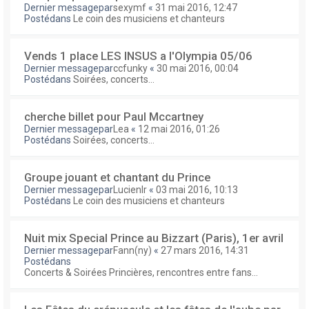
Dernier messagepar
sexymf
«
31 mai 2016, 12:47
Postédans
Le coin des musiciens et chanteurs
Vends 1 place LES INSUS a l'Olympia 05/06
Dernier messagepar
ccfunky
«
30 mai 2016, 00:04
Postédans
Soirées, concerts...
cherche billet pour Paul Mccartney
Dernier messagepar
Lea
«
12 mai 2016, 01:26
Postédans
Soirées, concerts...
Groupe jouant et chantant du Prince
Dernier messagepar
Lucienlr
«
03 mai 2016, 10:13
Postédans
Le coin des musiciens et chanteurs
Nuit mix Special Prince au Bizzart (Paris), 1er avril
Dernier messagepar
Fann(ny)
«
27 mars 2016, 14:31
Postédans
Concerts & Soirées Princières, rencontres entre fans...