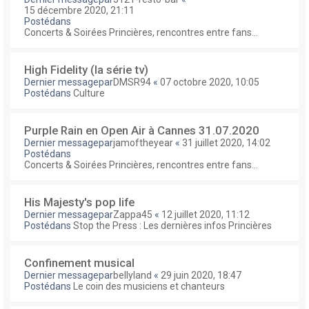
15 décembre 2020, 21:11
Postédans
Concerts & Soirées Princières, rencontres entre fans...
High Fidelity (la série tv)
Dernier messagepar
DMSR94
«
07 octobre 2020, 10:05
Postédans
Culture
Purple Rain en Open Air à Cannes 31.07.2020
Dernier messagepar
jamoftheyear
«
31 juillet 2020, 14:02
Postédans
Concerts & Soirées Princières, rencontres entre fans...
His Majesty's pop life
Dernier messagepar
Zappa45
«
12 juillet 2020, 11:12
Postédans
Stop the Press : Les dernières infos Princières
Confinement musical
Dernier messagepar
bellyland
«
29 juin 2020, 18:47
Postédans
Le coin des musiciens et chanteurs