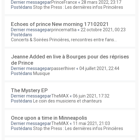
Dernier messagepar
PrinceFrance
«
28 mars 2022, 23:17
Postédans
Stop the Press : Les dernières infos Princières
Echoes of prince New morning 17102021
Dernier messagepar
princemattia
«
22 octobre 2021, 00:23
Postédans
Concerts & Soirées Princières, rencontres entre fans...
Jeanne Added en live à Bourges pour des réprises
de Prince
Dernier messagepar
passerlhiver
«
04 juillet 2021, 22:44
Postédans
Musique
The Mystery EP
Dernier messagepar
TheMAX
«
06 juin 2021, 17:32
Postédans
Le coin des musiciens et chanteurs
Once upon a time in Minneapolis
Dernier messagepar
TheMAX
«
11 mai 2021, 21:03
Postédans
Stop the Press : Les dernières infos Princières