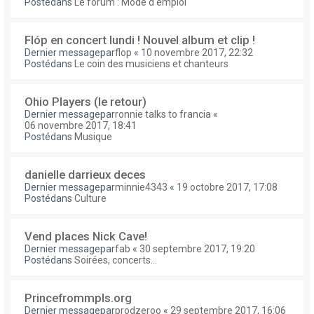
Postédans
Le forum : Mode d'emploi
Flóp en concert lundi ! Nouvel album et clip !
Dernier messagepar
flop
«
10 novembre 2017, 22:32
Postédans
Le coin des musiciens et chanteurs
Ohio Players (le retour)
Dernier messagepar
ronnie talks to francia
«
06 novembre 2017, 18:41
Postédans
Musique
danielle darrieux deces
Dernier messagepar
minnie4343
«
19 octobre 2017, 17:08
Postédans
Culture
Vend places Nick Cave!
Dernier messagepar
fab
«
30 septembre 2017, 19:20
Postédans
Soirées, concerts...
Princefrommpls.org
Dernier messagepar
prodzeroo
«
29 septembre 2017, 16:06