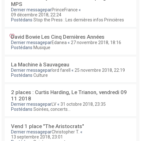
MPS
Dernier messagepar
PrinceFrance
«
09 décembre 2018, 22:24
Postédans
Stop the Press : Les dernières infos Princières
David Bowie Les Cinq Dernières Années
Dernier messagepar
Edanea
«
27 novembre 2018, 18:16
Postédans
Musique
La Machine à Sauvageau
Dernier messagepar
lord farell
«
25 novembre 2018, 22:19
Postédans
Culture
2 places : Curtis Harding, Le Trianon, vendredi 09
11 2018
Dernier messagepar
LV
«
31 octobre 2018, 23:35
Postédans
Soirées, concerts...
Vend 1 place "The Aristocrats"
Dernier messagepar
Christopher T.
«
13 septembre 2018, 23:01