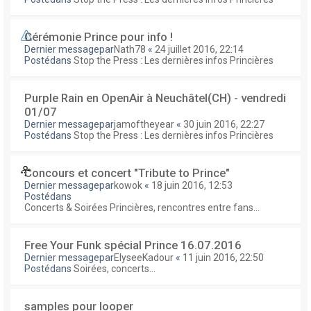
Cérémonie Prince pour info !
Dernier messagepar
Nath78
«
24 juillet 2016, 22:14
Postédans
Stop the Press : Les dernières infos Princières
Purple Rain en OpenAir à Neuchâtel(CH) - vendredi
01/07
Dernier messagepar
jamoftheyear
«
30 juin 2016, 22:27
Postédans
Stop the Press : Les dernières infos Princières
Concours et concert "Tribute to Prince"
Dernier messagepar
kowok
«
18 juin 2016, 12:53
Postédans
Concerts & Soirées Princières, rencontres entre fans...
Free Your Funk spécial Prince 16.07.2016
Dernier messagepar
ElyseeKadour
«
11 juin 2016, 22:50
Postédans
Soirées, concerts...
samples pour looper