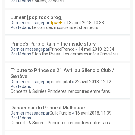
Postédans
Soirées, concerts...
Lunear [pop rock prog]
Dernier messagepar
JpweB
«
13 août 2018, 10:38
Postédans
Le coin des musiciens et chanteurs
Prince’s Purple Rain – the inside story
Dernier messagepar
PrinceFrance
«
14 mai 2018, 23:54
Postédans
Stop the Press : Les dernières infos Princières
Tribute to Prince ce 21 Avril au Silencio Club /
Genève
Dernier messagepar
prochopital
«
22 avril 2018, 12:12
Postédans
Concerts & Soirées Princières, rencontres entre fans...
Danser sur du Prince à Mulhouse
Dernier messagepar
GuiloPurple
«
16 avril 2018, 11:39
Postédans
Concerts & Soirées Princières, rencontres entre fans...