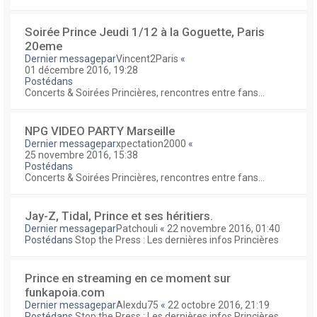
Soirée Prince Jeudi 1/12 à la Goguette, Paris
20eme
Dernier messagepar
Vincent2Paris
«
01 décembre 2016, 19:28
Postédans
Concerts & Soirées Princières, rencontres entre fans...
NPG VIDEO PARTY Marseille
Dernier messagepar
xpectation2000
«
25 novembre 2016, 15:38
Postédans
Concerts & Soirées Princières, rencontres entre fans...
Jay-Z, Tidal, Prince et ses héritiers.
Dernier messagepar
Patchouli
«
22 novembre 2016, 01:40
Postédans
Stop the Press : Les dernières infos Princières
Prince en streaming en ce moment sur
funkapoia.com
Dernier messagepar
Alexdu75
«
22 octobre 2016, 21:19
Postédans
Stop the Press : Les dernières infos Princières