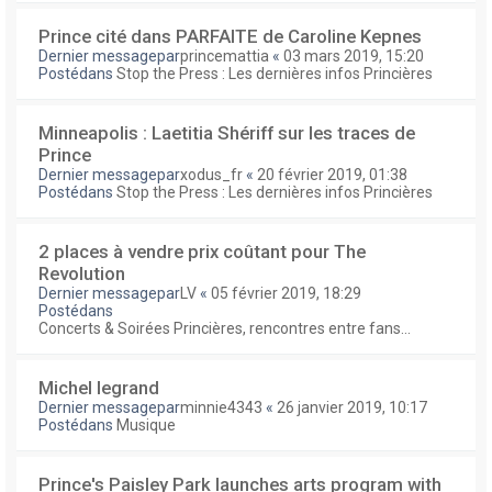
Prince cité dans PARFAITE de Caroline Kepnes
Dernier messagepar
princemattia
«
03 mars 2019, 15:20
Postédans
Stop the Press : Les dernières infos Princières
Minneapolis : Laetitia Shériff sur les traces de
Prince
Dernier messagepar
xodus_fr
«
20 février 2019, 01:38
Postédans
Stop the Press : Les dernières infos Princières
2 places à vendre prix coûtant pour The
Revolution
Dernier messagepar
LV
«
05 février 2019, 18:29
Postédans
Concerts & Soirées Princières, rencontres entre fans...
Michel legrand
Dernier messagepar
minnie4343
«
26 janvier 2019, 10:17
Postédans
Musique
Prince's Paisley Park launches arts program with