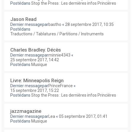
Postédans
Stop the Press : Les dernières infos Princières
Jason Read
Dernier messagepar
bastho
«
28 septembre 2017, 10:35
Postédans
Traductions / Tablatures / Partitions / Instruments
Charles Bradley. Décès
Dernier messagepar
minnie4343
«
25 septembre 2017, 14:42
Postédans
Musique
Livre: Minneapolis Reign
Dernier messagepar
PrinceFrance
«
15 septembre 2017, 15:22
Postédans
Stop the Press : Les dernières infos Princières
jazzmagazine
Dernier messagepar
Lea
«
05 septembre 2017, 01:41
Postédans
Musique