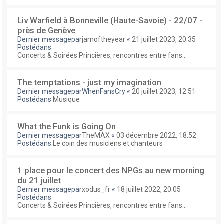
Liv Warfield à Bonneville (Haute-Savoie) - 22/07 -
près de Genève
Dernier messagepar
jamoftheyear
«
21 juillet 2023, 20:35
Postédans
Concerts & Soirées Princières, rencontres entre fans...
The temptations - just my imagination
Dernier messagepar
WhenFansCry
«
20 juillet 2023, 12:51
Postédans
Musique
What the Funk is Going On
Dernier messagepar
TheMAX
«
03 décembre 2022, 18:52
Postédans
Le coin des musiciens et chanteurs
1 place pour le concert des NPGs au new morning
du 21 juillet
Dernier messagepar
xodus_fr
«
18 juillet 2022, 20:05
Postédans
Concerts & Soirées Princières, rencontres entre fans...