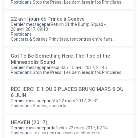
Postédans
Stop the Press : Les dernières infos Princières
22 avril journée Prince à Genève
Dernier messagepar
Return Of the Bump Squad
«
20 avril 2017, 09:10
Postédans
Concerts & Soirées Princières, rencontres entre fans...
Got To Be Something Here: The Rise of the
Minneapolis Sound
Dernier messagepar
Paquita
«
15 avril 2017, 21:45
Postédans
Stop the Press : Les dernières infos Princières
RECHERCHE 1 OU 2 PLACES BRUNO MARS 5 OU
6 JUIN
Dernier messagepar
LV
«
22 mars 2017, 20:42
Postédans
Soirées, concerts...
HEAVEN (2017)
Dernier messagepar
dafonk
«
22 mars 2017, 02:14
Postédans
Le coin des musiciens et chanteurs