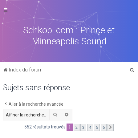
Schkopi.com : Prince et
Minneapolis Sound
R
Index du forum
e
Sujets sans réponse
c
h
e
Aller à la recherche avancée
r
Rechercher
Recherche avancée
c
552 résultats trouvés
1
2
3
4
5
6
Suivante
h