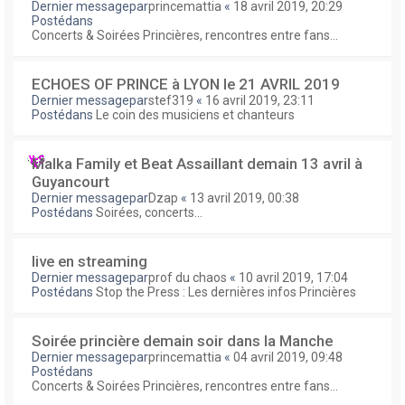
Dernier messagepar
princemattia
«
18 avril 2019, 20:29
Postédans
Concerts & Soirées Princières, rencontres entre fans...
ECHOES OF PRINCE à LYON le 21 AVRIL 2019
Dernier messagepar
stef319
«
16 avril 2019, 23:11
Postédans
Le coin des musiciens et chanteurs
Malka Family et Beat Assaillant demain 13 avril à
Guyancourt
Dernier messagepar
Dzap
«
13 avril 2019, 00:38
Postédans
Soirées, concerts...
live en streaming
Dernier messagepar
prof du chaos
«
10 avril 2019, 17:04
Postédans
Stop the Press : Les dernières infos Princières
Soirée princière demain soir dans la Manche
Dernier messagepar
princemattia
«
04 avril 2019, 09:48
Postédans
Concerts & Soirées Princières, rencontres entre fans...