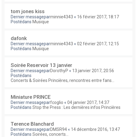
tom jones kiss
Dernier messagepar
minnie4343
«
16 février 2017, 18:17
Postédans
Musique
dafonk
Dernier messagepar
minnie4343
«
02 février 2017, 12:15
Postédans
Musique
Soirée Reservoir 13 janvier
Dernier messagepar
DorothyP
«
13 janvier 2017, 20:56
Postédans
Concerts & Soirées Princières, rencontres entre fans...
Miniature PRINCE
Dernier messagepar
fcoglio
«
04 janvier 2017, 14:37
Postédans
Stop the Press : Les dernières infos Princières
Terence Blanchard
Dernier messagepar
DMSR94
«
14 décembre 2016, 13:47
Postédans
Soirées, concerts...