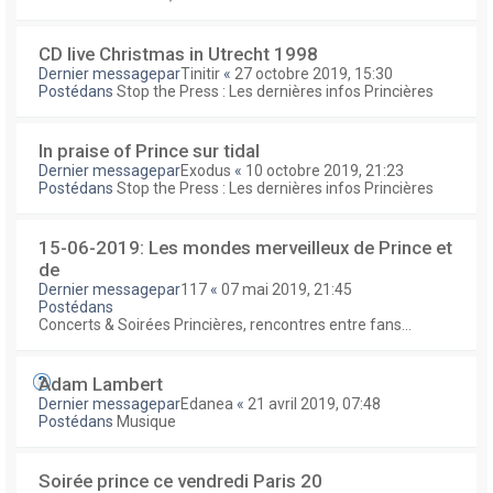
CD live Christmas in Utrecht 1998
Dernier messagepar
Tinitir
«
27 octobre 2019, 15:30
Postédans
Stop the Press : Les dernières infos Princières
In praise of Prince sur tidal
Dernier messagepar
Exodus
«
10 octobre 2019, 21:23
Postédans
Stop the Press : Les dernières infos Princières
15-06-2019: Les mondes merveilleux de Prince et
de
Dernier messagepar
117
«
07 mai 2019, 21:45
Postédans
Concerts & Soirées Princières, rencontres entre fans...
Adam Lambert
Dernier messagepar
Edanea
«
21 avril 2019, 07:48
Postédans
Musique
Soirée prince ce vendredi Paris 20