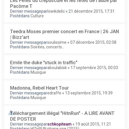
Les Fêtes du crépuscule et les fêtes de l'aube par
Pacôme T
Dernier messagepar
lowikdelic
«
21 décembre 2015, 17:31
Postédans
Culture
Teedra Moses premier concert en France | 26 JAN
| Bizz’art
Dernier messagepar
soulissime
«
07 décembre 2015, 02:08
Postédans
Soirées, concerts...
Emile the duke "stuck in traffic"
Dernier messagepar
aboulabisk
«
17 septembre 2015, 00:03
Postédans
Musique
Madonna, Rebel Heart Tour
Dernier messagepar
edraffe
«
13 septembre 2015, 19:39
Postédans
Musique
Téléchargement illégal "HitnRun" - A LIRE AVANT
DE POSTER
Dernier messagepar
schkopiteam
«
19 août 2015, 11:21
Postédans
HITnRUN phase one (2015)