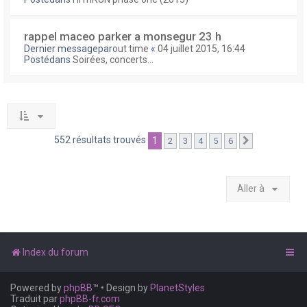
rappel maceo parker a monsegur 23 h
Dernier messagepar
out time
«
04 juillet 2015, 16:44
Postédans
Soirées, concerts...
552 résultats trouvés
1
2
3
4
5
6
Suivante
Aller à
Index du forum
Powered by
phpBB
™
• Design by
PlanetStyles
Traduit par
phpBB-fr.com