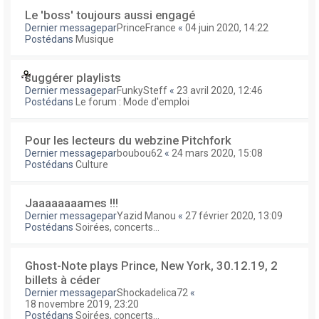
Le 'boss' toujours aussi engagé
Dernier messagepar
PrinceFrance
«
04 juin 2020, 14:22
Postédans
Musique
suggérer playlists
Dernier messagepar
FunkySteff
«
23 avril 2020, 12:46
Postédans
Le forum : Mode d'emploi
Pour les lecteurs du webzine Pitchfork
Dernier messagepar
boubou62
«
24 mars 2020, 15:08
Postédans
Culture
Jaaaaaaaames !!!
Dernier messagepar
Yazid Manou
«
27 février 2020, 13:09
Postédans
Soirées, concerts...
Ghost-Note plays Prince, New York, 30.12.19, 2
billets à céder
Dernier messagepar
Shockadelica72
«
18 novembre 2019, 23:20
Postédans
Soirées, concerts...