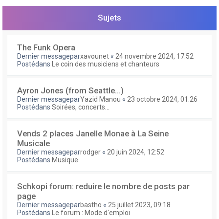
e
r
Sujets
The Funk Opera
Dernier messagepar
xavounet
«
24 novembre 2024, 17:52
Postédans
Le coin des musiciens et chanteurs
Ayron Jones (from Seattle...)
Dernier messagepar
Yazid Manou
«
23 octobre 2024, 01:26
Postédans
Soirées, concerts...
Vends 2 places Janelle Monae à La Seine
Musicale
Dernier messagepar
rodger
«
20 juin 2024, 12:52
Postédans
Musique
Schkopi forum: reduire le nombre de posts par
page
Dernier messagepar
bastho
«
25 juillet 2023, 09:18
Postédans
Le forum : Mode d'emploi