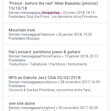
"Prince : before the rain" Allen Beaulieu (photos)
15/10/18
Dernier messagepar
Jimipaisley
«
23 mars 2018, 18:19
Postédans
Stop the Press : Les dernières infos Princières
Mountain men
Dernier messagepar
fabienne
«
26 janvier 2018, 19:20
Postédans
Musique
Hal Leonard: partitions piano & guitare
Dernier messagepar
PrinceFrance
«
19 janvier 2018, 20:12
Postédans
Traductions / Tablatures / Partitions / Instruments
NPG au Dakota Jazz Club 02/02/2018
Dernier messagepar
prodzeroo
«
28 novembre 2017, 16:09
Postédans
Concerts & Soirées Princières, rencontres entre fans...
one nite alone
Dernier messagepar
Greghost
«
20 novembre 2017, 00:09