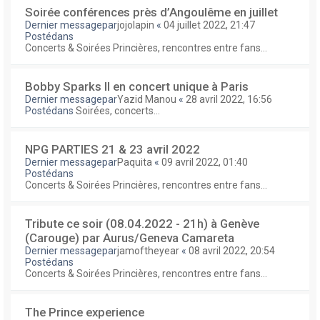
Soirée conférences près d’Angoulême en juillet
Dernier messagepar
jojolapin
«
04 juillet 2022, 21:47
Postédans
Concerts & Soirées Princières, rencontres entre fans...
Bobby Sparks II en concert unique à Paris
Dernier messagepar
Yazid Manou
«
28 avril 2022, 16:56
Postédans
Soirées, concerts...
NPG PARTIES 21 & 23 avril 2022
Dernier messagepar
Paquita
«
09 avril 2022, 01:40
Postédans
Concerts & Soirées Princières, rencontres entre fans...
Tribute ce soir (08.04.2022 - 21h) à Genève
(Carouge) par Aurus/Geneva Camareta
Dernier messagepar
jamoftheyear
«
08 avril 2022, 20:54
Postédans
Concerts & Soirées Princières, rencontres entre fans...
The Prince experience