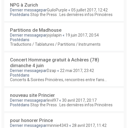
NPG à Zurich
Dernier messagepar
GuiloPurple
«
05 juillet 2017, 12:42
Postédans
Stop the Press : Les dernières infos Princières
Partitions de Madhouse
Dernier messagepar
jojolapin
«
19 juin 2017, 20:54
Postédans
Traductions / Tablatures / Partitions / Instruments
Concert Hommage gratuit à Achères (78)
dimanche 4 juin
Dernier messagepar
Dzap
«
22 mai 2017, 23:42
Postédans
Concerts & Soirées Princières, rencontres entre fans...
nouveau site Princier
Dernier messagepar
levil97
«
30 avril 2017, 20:17
Postédans
Stop the Press : Les dernières infos Princières
pour honorer Prince
Dernier messagepar
minnie4343
«
28 avril 2017, 11:42