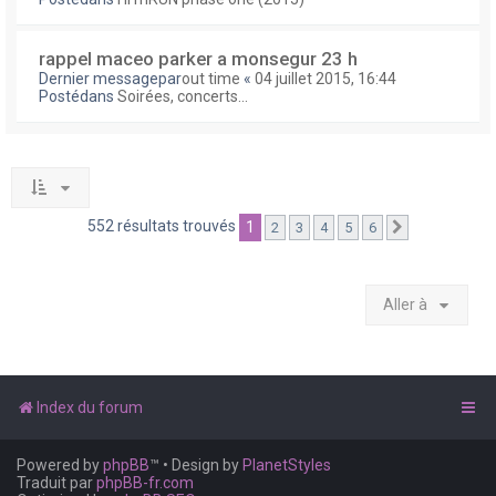
rappel maceo parker a monsegur 23 h
Dernier messagepar
out time
«
04 juillet 2015, 16:44
Postédans
Soirées, concerts...
552 résultats trouvés
1
2
3
4
5
6
Suivante
Aller à
Index du forum
Powered by
phpBB
™
• Design by
PlanetStyles
Traduit par
phpBB-fr.com