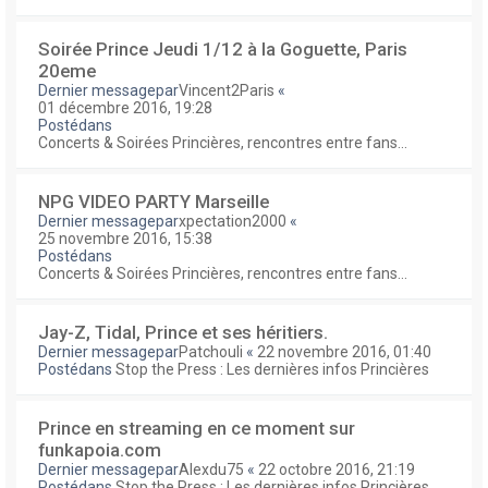
Soirée Prince Jeudi 1/12 à la Goguette, Paris
20eme
Dernier messagepar
Vincent2Paris
«
01 décembre 2016, 19:28
Postédans
Concerts & Soirées Princières, rencontres entre fans...
NPG VIDEO PARTY Marseille
Dernier messagepar
xpectation2000
«
25 novembre 2016, 15:38
Postédans
Concerts & Soirées Princières, rencontres entre fans...
Jay-Z, Tidal, Prince et ses héritiers.
Dernier messagepar
Patchouli
«
22 novembre 2016, 01:40
Postédans
Stop the Press : Les dernières infos Princières
Prince en streaming en ce moment sur
funkapoia.com
Dernier messagepar
Alexdu75
«
22 octobre 2016, 21:19
Postédans
Stop the Press : Les dernières infos Princières