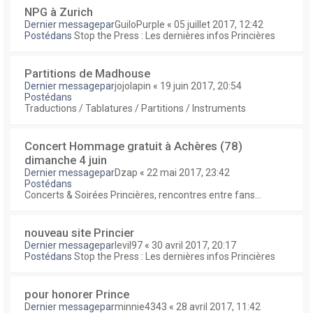
NPG à Zurich
Dernier messagepar
GuiloPurple
«
05 juillet 2017, 12:42
Postédans
Stop the Press : Les dernières infos Princières
Partitions de Madhouse
Dernier messagepar
jojolapin
«
19 juin 2017, 20:54
Postédans
Traductions / Tablatures / Partitions / Instruments
Concert Hommage gratuit à Achères (78)
dimanche 4 juin
Dernier messagepar
Dzap
«
22 mai 2017, 23:42
Postédans
Concerts & Soirées Princières, rencontres entre fans...
nouveau site Princier
Dernier messagepar
levil97
«
30 avril 2017, 20:17
Postédans
Stop the Press : Les dernières infos Princières
pour honorer Prince
Dernier messagepar
minnie4343
«
28 avril 2017, 11:42