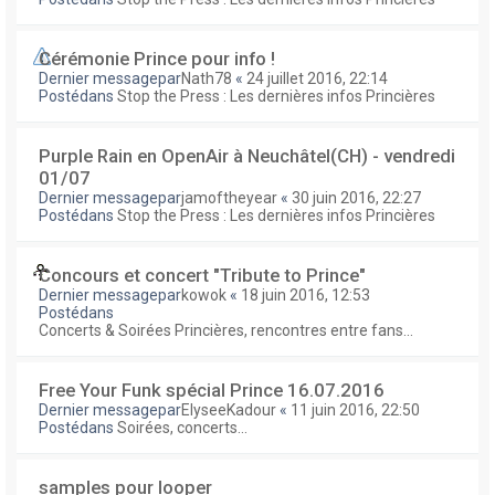
Cérémonie Prince pour info !
Dernier messagepar
Nath78
«
24 juillet 2016, 22:14
Postédans
Stop the Press : Les dernières infos Princières
Purple Rain en OpenAir à Neuchâtel(CH) - vendredi
01/07
Dernier messagepar
jamoftheyear
«
30 juin 2016, 22:27
Postédans
Stop the Press : Les dernières infos Princières
Concours et concert "Tribute to Prince"
Dernier messagepar
kowok
«
18 juin 2016, 12:53
Postédans
Concerts & Soirées Princières, rencontres entre fans...
Free Your Funk spécial Prince 16.07.2016
Dernier messagepar
ElyseeKadour
«
11 juin 2016, 22:50
Postédans
Soirées, concerts...
samples pour looper