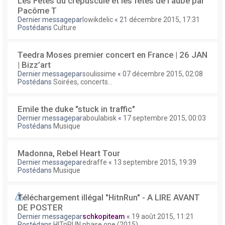
Les Fêtes du crépuscule et les fêtes de l'aube par
Pacôme T
Dernier messagepar
lowikdelic
«
21 décembre 2015, 17:31
Postédans
Culture
Teedra Moses premier concert en France | 26 JAN
| Bizz’art
Dernier messagepar
soulissime
«
07 décembre 2015, 02:08
Postédans
Soirées, concerts...
Emile the duke "stuck in traffic"
Dernier messagepar
aboulabisk
«
17 septembre 2015, 00:03
Postédans
Musique
Madonna, Rebel Heart Tour
Dernier messagepar
edraffe
«
13 septembre 2015, 19:39
Postédans
Musique
Téléchargement illégal "HitnRun" - A LIRE AVANT
DE POSTER
Dernier messagepar
schkopiteam
«
19 août 2015, 11:21
Postédans
HITnRUN phase one (2015)