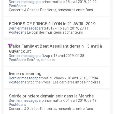
Dernier messagepar
princemattia
«
18 avril 2019, 20:29
Postédans
Concerts & Soirées Princières, rencontres entre fans...
ECHOES OF PRINCE à LYON le 21 AVRIL 2019
Dernier messagepar
stef319
«
16 avril 2019, 23:11
Postédans
Le coin des musiciens et chanteurs
Malka Family et Beat Assaillant demain 13 avril à
Guyancourt
Dernier messagepar
Dzap
«
13 avril 2019, 00:38
Postédans
Soirées, concerts...
live en streaming
Dernier messagepar
prof du chaos
«
10 avril 2019, 17:04
Postédans
Stop the Press : Les dernières infos Princières
Soirée princière demain soir dans la Manche
Dernier messagepar
princemattia
«
04 avril 2019, 09:48
Postédans
Concerts & Soirées Princières, rencontres entre fans...