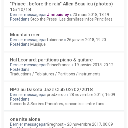
"Prince : before the rain" Allen Beaulieu (photos)
15/10/18
Dernier messagepar
Jimipaisley
«
23 mars 2018, 18:19
Postédans
Stop the Press : Les dernières infos Princières
Mountain men
Dernier messagepar
fabienne
«
26 janvier 2018, 19:20
Postédans
Musique
Hal Leonard: partitions piano & guitare
Dernier messagepar
PrinceFrance
«
19 janvier 2018, 20:12
Postédans
Traductions / Tablatures / Partitions / Instruments
NPG au Dakota Jazz Club 02/02/2018
Dernier messagepar
prodzeroo
«
28 novembre 2017, 16:09
Postédans
Concerts & Soirées Princières, rencontres entre fans...
one nite alone
Dernier messagepar
Greghost
«
20 novembre 2017, 00:09