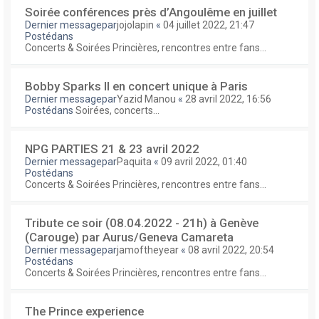
Soirée conférences près d’Angoulême en juillet
Dernier messagepar
jojolapin
«
04 juillet 2022, 21:47
Postédans
Concerts & Soirées Princières, rencontres entre fans...
Bobby Sparks II en concert unique à Paris
Dernier messagepar
Yazid Manou
«
28 avril 2022, 16:56
Postédans
Soirées, concerts...
NPG PARTIES 21 & 23 avril 2022
Dernier messagepar
Paquita
«
09 avril 2022, 01:40
Postédans
Concerts & Soirées Princières, rencontres entre fans...
Tribute ce soir (08.04.2022 - 21h) à Genève
(Carouge) par Aurus/Geneva Camareta
Dernier messagepar
jamoftheyear
«
08 avril 2022, 20:54
Postédans
Concerts & Soirées Princières, rencontres entre fans...
The Prince experience