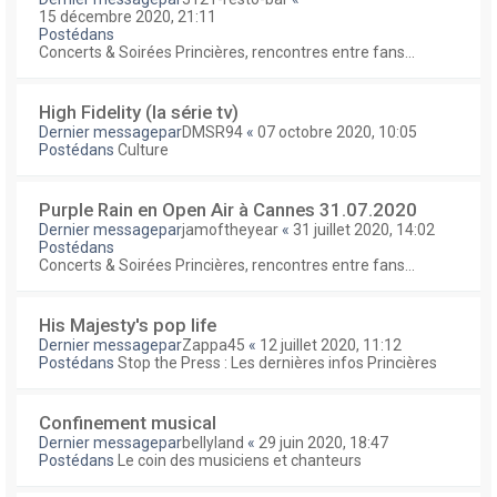
15 décembre 2020, 21:11
Postédans
Concerts & Soirées Princières, rencontres entre fans...
High Fidelity (la série tv)
Dernier messagepar
DMSR94
«
07 octobre 2020, 10:05
Postédans
Culture
Purple Rain en Open Air à Cannes 31.07.2020
Dernier messagepar
jamoftheyear
«
31 juillet 2020, 14:02
Postédans
Concerts & Soirées Princières, rencontres entre fans...
His Majesty's pop life
Dernier messagepar
Zappa45
«
12 juillet 2020, 11:12
Postédans
Stop the Press : Les dernières infos Princières
Confinement musical
Dernier messagepar
bellyland
«
29 juin 2020, 18:47
Postédans
Le coin des musiciens et chanteurs