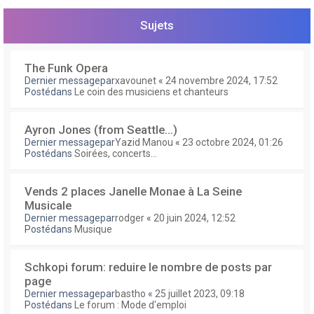
e
r
Sujets
The Funk Opera
Dernier messagepar
xavounet
«
24 novembre 2024, 17:52
Postédans
Le coin des musiciens et chanteurs
Ayron Jones (from Seattle...)
Dernier messagepar
Yazid Manou
«
23 octobre 2024, 01:26
Postédans
Soirées, concerts...
Vends 2 places Janelle Monae à La Seine
Musicale
Dernier messagepar
rodger
«
20 juin 2024, 12:52
Postédans
Musique
Schkopi forum: reduire le nombre de posts par
page
Dernier messagepar
bastho
«
25 juillet 2023, 09:18
Postédans
Le forum : Mode d'emploi