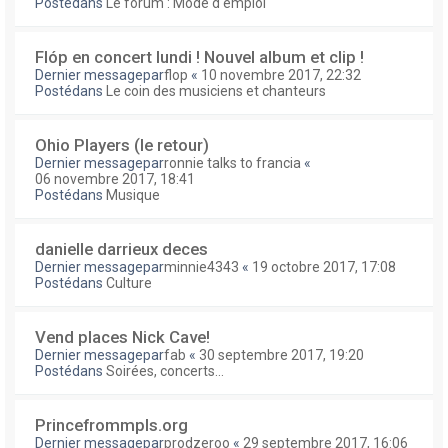
Postédans
Le forum : Mode d'emploi
Flóp en concert lundi ! Nouvel album et clip !
Dernier messagepar
flop
«
10 novembre 2017, 22:32
Postédans
Le coin des musiciens et chanteurs
Ohio Players (le retour)
Dernier messagepar
ronnie talks to francia
«
06 novembre 2017, 18:41
Postédans
Musique
danielle darrieux deces
Dernier messagepar
minnie4343
«
19 octobre 2017, 17:08
Postédans
Culture
Vend places Nick Cave!
Dernier messagepar
fab
«
30 septembre 2017, 19:20
Postédans
Soirées, concerts...
Princefrommpls.org
Dernier messagepar
prodzeroo
«
29 septembre 2017, 16:06