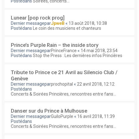
Postédans
Soirées, concerts...
Lunear [pop rock prog]
Dernier messagepar
JpweB
«
13 août 2018, 10:38
Postédans
Le coin des musiciens et chanteurs
Prince’s Purple Rain – the inside story
Dernier messagepar
PrinceFrance
«
14 mai 2018, 23:54
Postédans
Stop the Press : Les dernières infos Princières
Tribute to Prince ce 21 Avril au Silencio Club /
Genève
Dernier messagepar
prochopital
«
22 avril 2018, 12:12
Postédans
Concerts & Soirées Princières, rencontres entre fans...
Danser sur du Prince à Mulhouse
Dernier messagepar
GuiloPurple
«
16 avril 2018, 11:39
Postédans
Concerts & Soirées Princières, rencontres entre fans...