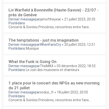
Liv Warfield à Bonneville (Haute-Savoie) - 22/07 -
près de Genève
Dernier messagepar
jamoftheyear
«
21 juillet 2023, 20:35
Postédans
Concerts & Soirées Princières, rencontres entre fans...
The temptations - just my imagination
Dernier messagepar
WhenFansCry
«
20 juillet 2023, 12:51
Postédans
Musique
What the Funk is Going On
Dernier messagepar
TheMAX
«
03 décembre 2022, 18:52
Postédans
Le coin des musiciens et chanteurs
1 place pour le concert des NPGs au new morning
du 21 juillet
Dernier messagepar
xodus_fr
«
18 juillet 2022, 20:05
Postédans
Concerts & Soirées Princières, rencontres entre fans...