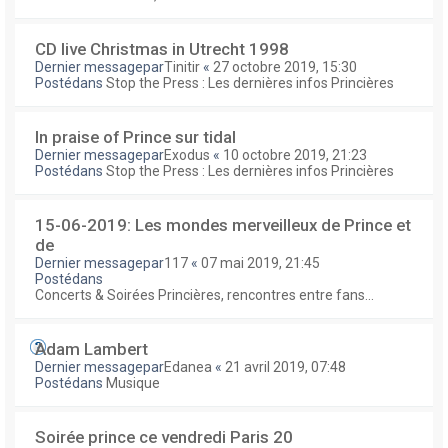
CD live Christmas in Utrecht 1998
Dernier messagepar
Tinitir
«
27 octobre 2019, 15:30
Postédans
Stop the Press : Les dernières infos Princières
In praise of Prince sur tidal
Dernier messagepar
Exodus
«
10 octobre 2019, 21:23
Postédans
Stop the Press : Les dernières infos Princières
15-06-2019: Les mondes merveilleux de Prince et
de
Dernier messagepar
117
«
07 mai 2019, 21:45
Postédans
Concerts & Soirées Princières, rencontres entre fans...
Adam Lambert
Dernier messagepar
Edanea
«
21 avril 2019, 07:48
Postédans
Musique
Soirée prince ce vendredi Paris 20