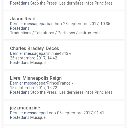
Postédans
Stop the Press : Les dernières infos Princières
Jason Read
Dernier messagepar
bastho
«
28 septembre 2017, 10:35
Postédans
Traductions / Tablatures / Partitions / Instruments
Charles Bradley. Décès
Dernier messagepar
minnie4343
«
25 septembre 2017, 14:42
Postédans
Musique
Livre: Minneapolis Reign
Dernier messagepar
PrinceFrance
«
15 septembre 2017, 15:22
Postédans
Stop the Press : Les dernières infos Princières
jazzmagazine
Dernier messagepar
Lea
«
05 septembre 2017, 01:41
Postédans
Musique