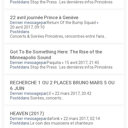
Postédans
Stop the Press : Les dernières infos Princières
22 avril journée Prince à Genève
Dernier messagepar
Return Of the Bump Squad
«
20 avril 2017, 09:10
Postédans
Concerts & Soirées Princières, rencontres entre fans...
Got To Be Something Here: The Rise of the
Minneapolis Sound
Dernier messagepar
Paquita
«
15 avril 2017, 21:45
Postédans
Stop the Press : Les dernières infos Princières
RECHERCHE 1 OU 2 PLACES BRUNO MARS 5 OU
6 JUIN
Dernier messagepar
LV
«
22 mars 2017, 20:42
Postédans
Soirées, concerts...
HEAVEN (2017)
Dernier messagepar
dafonk
«
22 mars 2017, 02:14
Postédans
Le coin des musiciens et chanteurs