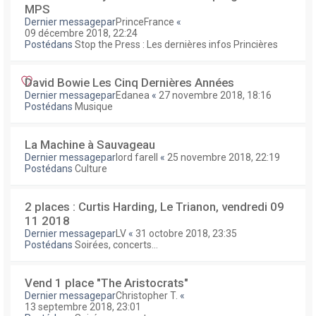
MPS
Dernier messagepar
PrinceFrance
«
09 décembre 2018, 22:24
Postédans
Stop the Press : Les dernières infos Princières
David Bowie Les Cinq Dernières Années
Dernier messagepar
Edanea
«
27 novembre 2018, 18:16
Postédans
Musique
La Machine à Sauvageau
Dernier messagepar
lord farell
«
25 novembre 2018, 22:19
Postédans
Culture
2 places : Curtis Harding, Le Trianon, vendredi 09
11 2018
Dernier messagepar
LV
«
31 octobre 2018, 23:35
Postédans
Soirées, concerts...
Vend 1 place "The Aristocrats"
Dernier messagepar
Christopher T.
«
13 septembre 2018, 23:01