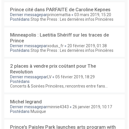
Prince cité dans PARFAITE de Caroline Kepnes
Dernier messagepar
princemattia
«
03 mars 2019, 15:20
Postédans
Stop the Press : Les dernières infos Princières
Minneapolis : Laetitia Shériff sur les traces de
Prince
Dernier messagepar
xodus_fr
«
20 février 2019, 01:38
Postédans
Stop the Press : Les dernières infos Princières
2 places à vendre prix coûtant pour The
Revolution
Dernier messagepar
LV
«
05 février 2019, 18:29
Postédans
Concerts & Soirées Princières, rencontres entre fans...
Michel legrand
Dernier messagepar
minnie4343
«
26 janvier 2019, 10:17
Postédans
Musique
Prince's Paisley Park launches arts program with