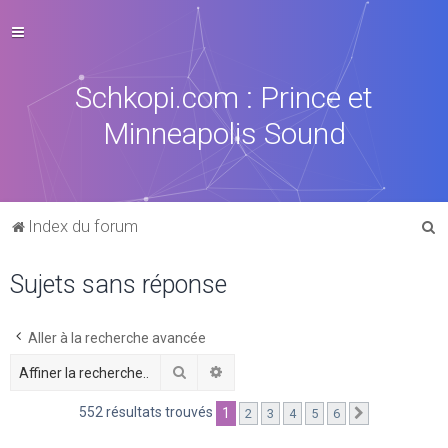
Schkopi.com : Prince et
Minneapolis Sound
R
Index du forum
e
Sujets sans réponse
c
h
e
Aller à la recherche avancée
r
Rechercher
Recherche avancée
c
552 résultats trouvés
1
2
3
4
5
6
Suivante
h