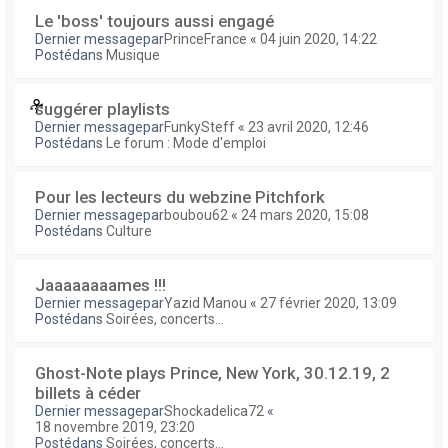
Le 'boss' toujours aussi engagé
Dernier messagepar
PrinceFrance
«
04 juin 2020, 14:22
Postédans
Musique
suggérer playlists
Dernier messagepar
FunkySteff
«
23 avril 2020, 12:46
Postédans
Le forum : Mode d'emploi
Pour les lecteurs du webzine Pitchfork
Dernier messagepar
boubou62
«
24 mars 2020, 15:08
Postédans
Culture
Jaaaaaaaames !!!
Dernier messagepar
Yazid Manou
«
27 février 2020, 13:09
Postédans
Soirées, concerts...
Ghost-Note plays Prince, New York, 30.12.19, 2
billets à céder
Dernier messagepar
Shockadelica72
«
18 novembre 2019, 23:20
Postédans
Soirées, concerts...