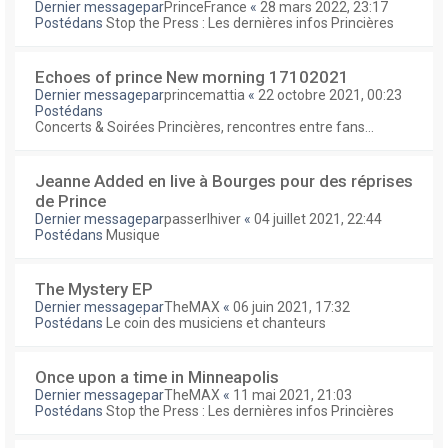
Dernier messagepar
PrinceFrance
«
28 mars 2022, 23:17
Postédans
Stop the Press : Les dernières infos Princières
Echoes of prince New morning 17102021
Dernier messagepar
princemattia
«
22 octobre 2021, 00:23
Postédans
Concerts & Soirées Princières, rencontres entre fans...
Jeanne Added en live à Bourges pour des réprises
de Prince
Dernier messagepar
passerlhiver
«
04 juillet 2021, 22:44
Postédans
Musique
The Mystery EP
Dernier messagepar
TheMAX
«
06 juin 2021, 17:32
Postédans
Le coin des musiciens et chanteurs
Once upon a time in Minneapolis
Dernier messagepar
TheMAX
«
11 mai 2021, 21:03
Postédans
Stop the Press : Les dernières infos Princières