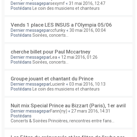
Dernier messagepar
sexymf
«
31 mai 2016, 12:47
Postédans
Le coin des musiciens et chanteurs
Vends 1 place LES INSUS a l'Olympia 05/06
Dernier messagepar
ccfunky
«
30 mai 2016, 00:04
Postédans
Soirées, concerts...
cherche billet pour Paul Mccartney
Dernier messagepar
Lea
«
12 mai 2016, 01:26
Postédans
Soirées, concerts...
Groupe jouant et chantant du Prince
Dernier messagepar
Lucienlr
«
03 mai 2016, 10:13
Postédans
Le coin des musiciens et chanteurs
Nuit mix Special Prince au Bizzart (Paris), 1er avril
Dernier messagepar
Fann(ny)
«
27 mars 2016, 14:31
Postédans
Concerts & Soirées Princières, rencontres entre fans...