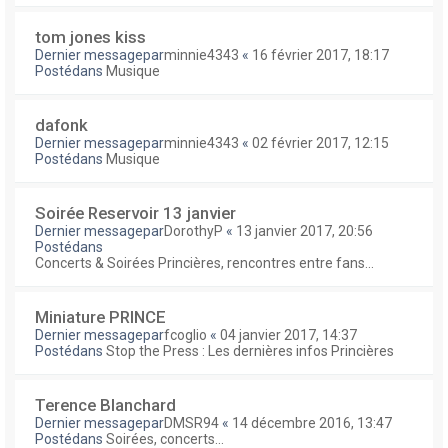
tom jones kiss
Dernier messagepar
minnie4343
«
16 février 2017, 18:17
Postédans
Musique
dafonk
Dernier messagepar
minnie4343
«
02 février 2017, 12:15
Postédans
Musique
Soirée Reservoir 13 janvier
Dernier messagepar
DorothyP
«
13 janvier 2017, 20:56
Postédans
Concerts & Soirées Princières, rencontres entre fans...
Miniature PRINCE
Dernier messagepar
fcoglio
«
04 janvier 2017, 14:37
Postédans
Stop the Press : Les dernières infos Princières
Terence Blanchard
Dernier messagepar
DMSR94
«
14 décembre 2016, 13:47
Postédans
Soirées, concerts...