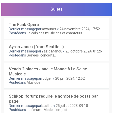
e
r
Sujets
The Funk Opera
Dernier messagepar
xavounet
«
24 novembre 2024, 17:52
Postédans
Le coin des musiciens et chanteurs
Ayron Jones (from Seattle...)
Dernier messagepar
Yazid Manou
«
23 octobre 2024, 01:26
Postédans
Soirées, concerts...
Vends 2 places Janelle Monae à La Seine
Musicale
Dernier messagepar
rodger
«
20 juin 2024, 12:52
Postédans
Musique
Schkopi forum: reduire le nombre de posts par
page
Dernier messagepar
bastho
«
25 juillet 2023, 09:18
Postédans
Le forum : Mode d'emploi