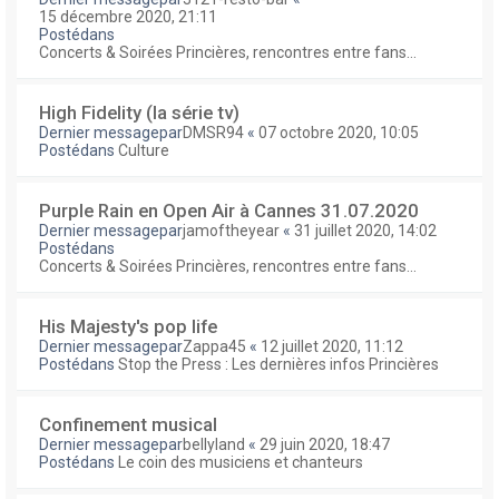
15 décembre 2020, 21:11
Postédans
Concerts & Soirées Princières, rencontres entre fans...
High Fidelity (la série tv)
Dernier messagepar
DMSR94
«
07 octobre 2020, 10:05
Postédans
Culture
Purple Rain en Open Air à Cannes 31.07.2020
Dernier messagepar
jamoftheyear
«
31 juillet 2020, 14:02
Postédans
Concerts & Soirées Princières, rencontres entre fans...
His Majesty's pop life
Dernier messagepar
Zappa45
«
12 juillet 2020, 11:12
Postédans
Stop the Press : Les dernières infos Princières
Confinement musical
Dernier messagepar
bellyland
«
29 juin 2020, 18:47
Postédans
Le coin des musiciens et chanteurs