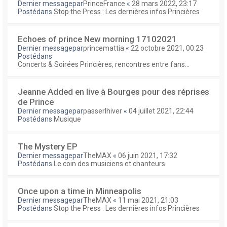
Dernier messagepar
PrinceFrance
«
28 mars 2022, 23:17
Postédans
Stop the Press : Les dernières infos Princières
Echoes of prince New morning 17102021
Dernier messagepar
princemattia
«
22 octobre 2021, 00:23
Postédans
Concerts & Soirées Princières, rencontres entre fans...
Jeanne Added en live à Bourges pour des réprises
de Prince
Dernier messagepar
passerlhiver
«
04 juillet 2021, 22:44
Postédans
Musique
The Mystery EP
Dernier messagepar
TheMAX
«
06 juin 2021, 17:32
Postédans
Le coin des musiciens et chanteurs
Once upon a time in Minneapolis
Dernier messagepar
TheMAX
«
11 mai 2021, 21:03
Postédans
Stop the Press : Les dernières infos Princières