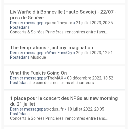
Liv Warfield à Bonneville (Haute-Savoie) - 22/07 -
près de Genève
Dernier messagepar
jamoftheyear
«
21 juillet 2023, 20:35
Postédans
Concerts & Soirées Princières, rencontres entre fans...
The temptations - just my imagination
Dernier messagepar
WhenFansCry
«
20 juillet 2023, 12:51
Postédans
Musique
What the Funk is Going On
Dernier messagepar
TheMAX
«
03 décembre 2022, 18:52
Postédans
Le coin des musiciens et chanteurs
1 place pour le concert des NPGs au new morning
du 21 juillet
Dernier messagepar
xodus_fr
«
18 juillet 2022, 20:05
Postédans
Concerts & Soirées Princières, rencontres entre fans...