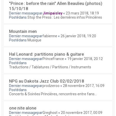
"Prince : before the rain" Allen Beaulieu (photos)
15/10/18
Dernier messagepar
Jimipaisley
«
23 mars 2018, 18:19
Postédans
Stop the Press : Les dernières infos Princières
Mountain men
Dernier messagepar
fabienne
«
26 janvier 2018, 19:20
Postédans
Musique
Hal Leonard: partitions piano & guitare
Dernier messagepar
PrinceFrance
«
19 janvier 2018, 20:12
Postédans
Traductions / Tablatures / Partitions / Instruments
NPG au Dakota Jazz Club 02/02/2018
Dernier messagepar
prodzeroo
«
28 novembre 2017, 16:09
Postédans
Concerts & Soirées Princières, rencontres entre fans...
one nite alone
Dernier messagepar
Greghost
«
20 novembre 2017, 00:09