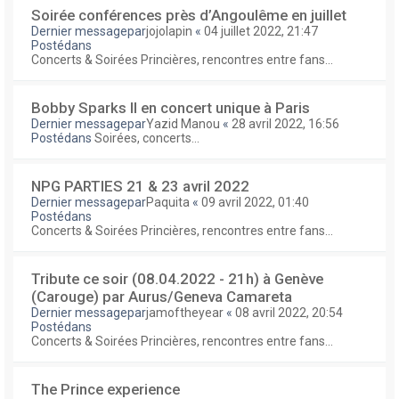
Soirée conférences près d’Angoulême en juillet
Dernier messagepar
jojolapin
«
04 juillet 2022, 21:47
Postédans
Concerts & Soirées Princières, rencontres entre fans...
Bobby Sparks II en concert unique à Paris
Dernier messagepar
Yazid Manou
«
28 avril 2022, 16:56
Postédans
Soirées, concerts...
NPG PARTIES 21 & 23 avril 2022
Dernier messagepar
Paquita
«
09 avril 2022, 01:40
Postédans
Concerts & Soirées Princières, rencontres entre fans...
Tribute ce soir (08.04.2022 - 21h) à Genève
(Carouge) par Aurus/Geneva Camareta
Dernier messagepar
jamoftheyear
«
08 avril 2022, 20:54
Postédans
Concerts & Soirées Princières, rencontres entre fans...
The Prince experience