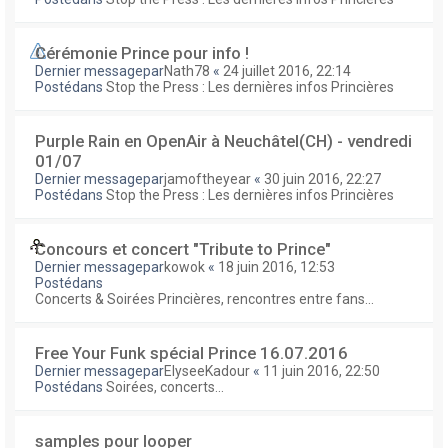
Cérémonie Prince pour info !
Dernier messagepar
Nath78
«
24 juillet 2016, 22:14
Postédans
Stop the Press : Les dernières infos Princières
Purple Rain en OpenAir à Neuchâtel(CH) - vendredi
01/07
Dernier messagepar
jamoftheyear
«
30 juin 2016, 22:27
Postédans
Stop the Press : Les dernières infos Princières
Concours et concert "Tribute to Prince"
Dernier messagepar
kowok
«
18 juin 2016, 12:53
Postédans
Concerts & Soirées Princières, rencontres entre fans...
Free Your Funk spécial Prince 16.07.2016
Dernier messagepar
ElyseeKadour
«
11 juin 2016, 22:50
Postédans
Soirées, concerts...
samples pour looper