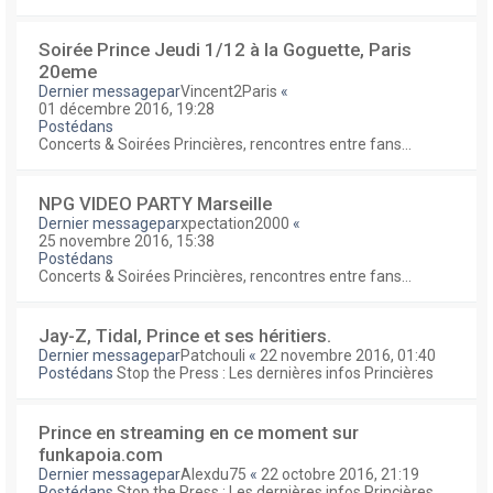
Soirée Prince Jeudi 1/12 à la Goguette, Paris
20eme
Dernier messagepar
Vincent2Paris
«
01 décembre 2016, 19:28
Postédans
Concerts & Soirées Princières, rencontres entre fans...
NPG VIDEO PARTY Marseille
Dernier messagepar
xpectation2000
«
25 novembre 2016, 15:38
Postédans
Concerts & Soirées Princières, rencontres entre fans...
Jay-Z, Tidal, Prince et ses héritiers.
Dernier messagepar
Patchouli
«
22 novembre 2016, 01:40
Postédans
Stop the Press : Les dernières infos Princières
Prince en streaming en ce moment sur
funkapoia.com
Dernier messagepar
Alexdu75
«
22 octobre 2016, 21:19
Postédans
Stop the Press : Les dernières infos Princières