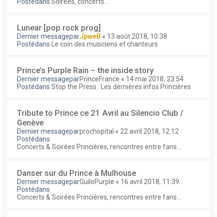
Postédans
Soirées, concerts...
Lunear [pop rock prog]
Dernier messagepar
JpweB
«
13 août 2018, 10:38
Postédans
Le coin des musiciens et chanteurs
Prince’s Purple Rain – the inside story
Dernier messagepar
PrinceFrance
«
14 mai 2018, 23:54
Postédans
Stop the Press : Les dernières infos Princières
Tribute to Prince ce 21 Avril au Silencio Club /
Genève
Dernier messagepar
prochopital
«
22 avril 2018, 12:12
Postédans
Concerts & Soirées Princières, rencontres entre fans...
Danser sur du Prince à Mulhouse
Dernier messagepar
GuiloPurple
«
16 avril 2018, 11:39
Postédans
Concerts & Soirées Princières, rencontres entre fans...