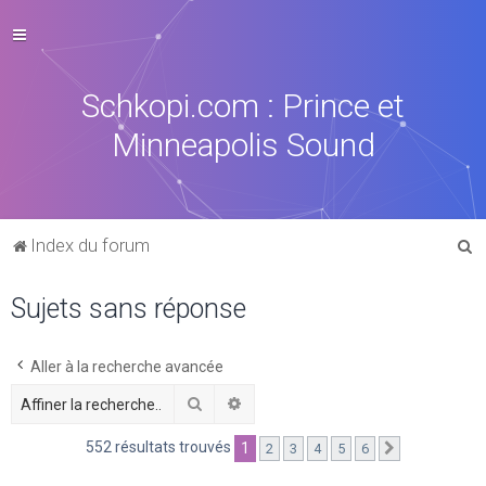
Schkopi.com : Prince et
Minneapolis Sound
R
Index du forum
e
Sujets sans réponse
c
h
e
Aller à la recherche avancée
r
Rechercher
Recherche avancée
c
552 résultats trouvés
1
2
3
4
5
6
Suivante
h