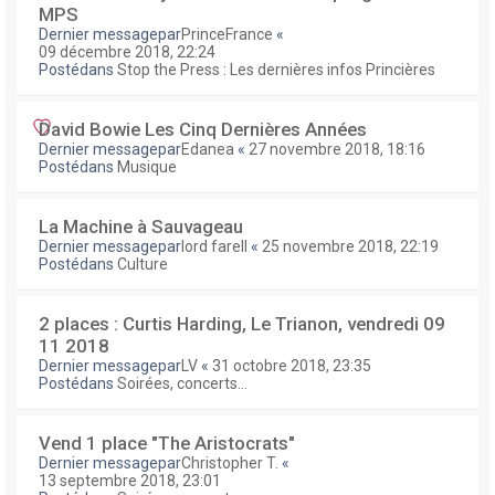
MPS
Dernier messagepar
PrinceFrance
«
09 décembre 2018, 22:24
Postédans
Stop the Press : Les dernières infos Princières
David Bowie Les Cinq Dernières Années
Dernier messagepar
Edanea
«
27 novembre 2018, 18:16
Postédans
Musique
La Machine à Sauvageau
Dernier messagepar
lord farell
«
25 novembre 2018, 22:19
Postédans
Culture
2 places : Curtis Harding, Le Trianon, vendredi 09
11 2018
Dernier messagepar
LV
«
31 octobre 2018, 23:35
Postédans
Soirées, concerts...
Vend 1 place "The Aristocrats"
Dernier messagepar
Christopher T.
«
13 septembre 2018, 23:01