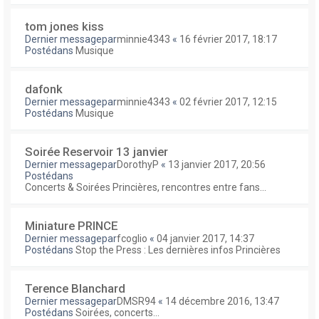
tom jones kiss
Dernier messagepar
minnie4343
«
16 février 2017, 18:17
Postédans
Musique
dafonk
Dernier messagepar
minnie4343
«
02 février 2017, 12:15
Postédans
Musique
Soirée Reservoir 13 janvier
Dernier messagepar
DorothyP
«
13 janvier 2017, 20:56
Postédans
Concerts & Soirées Princières, rencontres entre fans...
Miniature PRINCE
Dernier messagepar
fcoglio
«
04 janvier 2017, 14:37
Postédans
Stop the Press : Les dernières infos Princières
Terence Blanchard
Dernier messagepar
DMSR94
«
14 décembre 2016, 13:47
Postédans
Soirées, concerts...