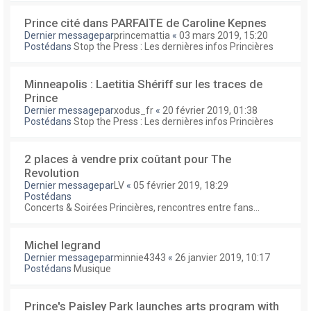
Prince cité dans PARFAITE de Caroline Kepnes
Dernier messagepar
princemattia
«
03 mars 2019, 15:20
Postédans
Stop the Press : Les dernières infos Princières
Minneapolis : Laetitia Shériff sur les traces de
Prince
Dernier messagepar
xodus_fr
«
20 février 2019, 01:38
Postédans
Stop the Press : Les dernières infos Princières
2 places à vendre prix coûtant pour The
Revolution
Dernier messagepar
LV
«
05 février 2019, 18:29
Postédans
Concerts & Soirées Princières, rencontres entre fans...
Michel legrand
Dernier messagepar
minnie4343
«
26 janvier 2019, 10:17
Postédans
Musique
Prince's Paisley Park launches arts program with