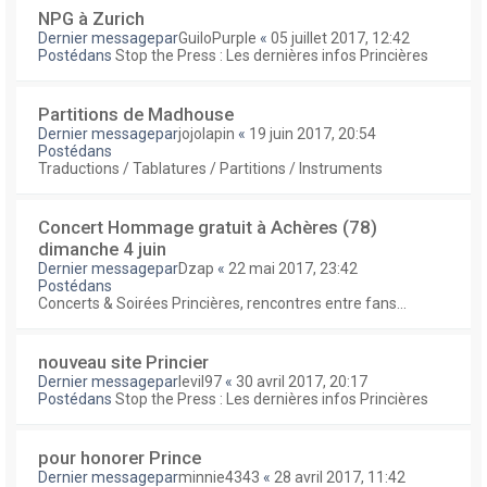
NPG à Zurich
Dernier messagepar
GuiloPurple
«
05 juillet 2017, 12:42
Postédans
Stop the Press : Les dernières infos Princières
Partitions de Madhouse
Dernier messagepar
jojolapin
«
19 juin 2017, 20:54
Postédans
Traductions / Tablatures / Partitions / Instruments
Concert Hommage gratuit à Achères (78)
dimanche 4 juin
Dernier messagepar
Dzap
«
22 mai 2017, 23:42
Postédans
Concerts & Soirées Princières, rencontres entre fans...
nouveau site Princier
Dernier messagepar
levil97
«
30 avril 2017, 20:17
Postédans
Stop the Press : Les dernières infos Princières
pour honorer Prince
Dernier messagepar
minnie4343
«
28 avril 2017, 11:42