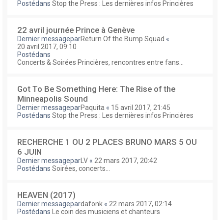
Postédans
Stop the Press : Les dernières infos Princières
22 avril journée Prince à Genève
Dernier messagepar
Return Of the Bump Squad
«
20 avril 2017, 09:10
Postédans
Concerts & Soirées Princières, rencontres entre fans...
Got To Be Something Here: The Rise of the
Minneapolis Sound
Dernier messagepar
Paquita
«
15 avril 2017, 21:45
Postédans
Stop the Press : Les dernières infos Princières
RECHERCHE 1 OU 2 PLACES BRUNO MARS 5 OU
6 JUIN
Dernier messagepar
LV
«
22 mars 2017, 20:42
Postédans
Soirées, concerts...
HEAVEN (2017)
Dernier messagepar
dafonk
«
22 mars 2017, 02:14
Postédans
Le coin des musiciens et chanteurs