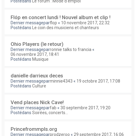
Postédans
Le forum : Mode d'emploi
Flóp en concert lundi ! Nouvel album et clip !
Dernier messagepar
flop
«
10 novembre 2017, 22:32
Postédans
Le coin des musiciens et chanteurs
Ohio Players (le retour)
Dernier messagepar
ronnie talks to francia
«
06 novembre 2017, 18:41
Postédans
Musique
danielle darrieux deces
Dernier messagepar
minnie4343
«
19 octobre 2017, 17:08
Postédans
Culture
Vend places Nick Cave!
Dernier messagepar
fab
«
30 septembre 2017, 19:20
Postédans
Soirées, concerts...
Princefrommpls.org
Dernier messagepar
prodzeroo
«
29 septembre 2017, 16:06