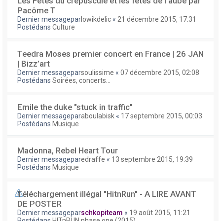
Les Fêtes du crépuscule et les fêtes de l'aube par
Pacôme T
Dernier messagepar
lowikdelic
«
21 décembre 2015, 17:31
Postédans
Culture
Teedra Moses premier concert en France | 26 JAN
| Bizz’art
Dernier messagepar
soulissime
«
07 décembre 2015, 02:08
Postédans
Soirées, concerts...
Emile the duke "stuck in traffic"
Dernier messagepar
aboulabisk
«
17 septembre 2015, 00:03
Postédans
Musique
Madonna, Rebel Heart Tour
Dernier messagepar
edraffe
«
13 septembre 2015, 19:39
Postédans
Musique
Téléchargement illégal "HitnRun" - A LIRE AVANT
DE POSTER
Dernier messagepar
schkopiteam
«
19 août 2015, 11:21
Postédans
HITnRUN phase one (2015)