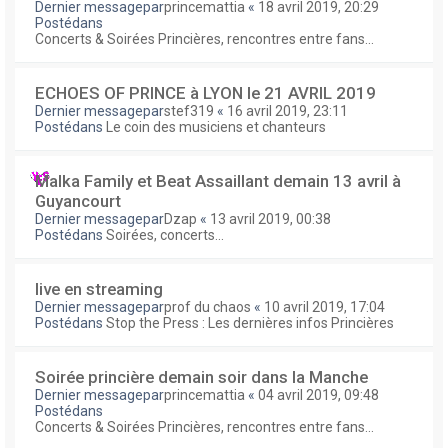
Dernier messagepar
princemattia
«
18 avril 2019, 20:29
Postédans
Concerts & Soirées Princières, rencontres entre fans...
ECHOES OF PRINCE à LYON le 21 AVRIL 2019
Dernier messagepar
stef319
«
16 avril 2019, 23:11
Postédans
Le coin des musiciens et chanteurs
Malka Family et Beat Assaillant demain 13 avril à
Guyancourt
Dernier messagepar
Dzap
«
13 avril 2019, 00:38
Postédans
Soirées, concerts...
live en streaming
Dernier messagepar
prof du chaos
«
10 avril 2019, 17:04
Postédans
Stop the Press : Les dernières infos Princières
Soirée princière demain soir dans la Manche
Dernier messagepar
princemattia
«
04 avril 2019, 09:48
Postédans
Concerts & Soirées Princières, rencontres entre fans...