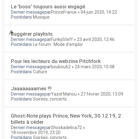
Le 'boss' toujours aussi engagé
Dernier messagepar
PrinceFrance
«
04 juin 2020, 14:22
Postédans
Musique
suggérer playlists
Dernier messagepar
FunkySteff
«
23 avril 2020, 12:46
Postédans
Le forum : Mode d'emploi
Pour les lecteurs du webzine Pitchfork
Dernier messagepar
boubou62
«
24 mars 2020, 15:08
Postédans
Culture
Jaaaaaaaames !!!
Dernier messagepar
Yazid Manou
«
27 février 2020, 13:09
Postédans
Soirées, concerts...
Ghost-Note plays Prince, New York, 30.12.19, 2
billets à céder
Dernier messagepar
Shockadelica72
«
18 novembre 2019, 23:20
Postédans
Soirées, concerts...