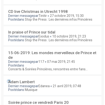
CD live Christmas in Utrecht 1998
Dernier messagepar
Tinitir
«
27 octobre 2019, 15:30
Postédans
Stop the Press : Les dernières infos Princières
In praise of Prince sur tidal
Dernier messagepar
Exodus
«
10 octobre 2019, 21:23
Postédans
Stop the Press : Les dernières infos Princières
15-06-2019: Les mondes merveilleux de Prince et
de
Dernier messagepar
117
«
07 mai 2019, 21:45
Postédans
Concerts & Soirées Princières, rencontres entre fans...
Adam Lambert
Dernier messagepar
Edanea
«
21 avril 2019, 07:48
Postédans
Musique
Soirée prince ce vendredi Paris 20