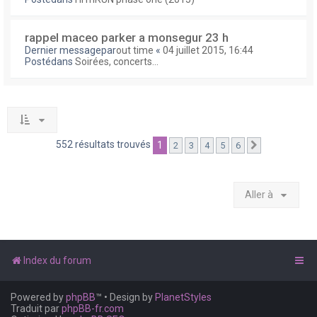
rappel maceo parker a monsegur 23 h
Dernier messagepar
out time
«
04 juillet 2015, 16:44
Postédans
Soirées, concerts...
552 résultats trouvés
1
2
3
4
5
6
Suivante
Aller à
Index du forum
Powered by
phpBB
™
• Design by
PlanetStyles
Traduit par
phpBB-fr.com