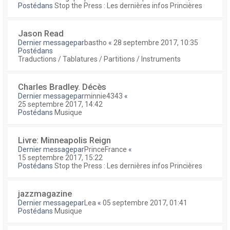
Postédans
Stop the Press : Les dernières infos Princières
Jason Read
Dernier messagepar
bastho
«
28 septembre 2017, 10:35
Postédans
Traductions / Tablatures / Partitions / Instruments
Charles Bradley. Décès
Dernier messagepar
minnie4343
«
25 septembre 2017, 14:42
Postédans
Musique
Livre: Minneapolis Reign
Dernier messagepar
PrinceFrance
«
15 septembre 2017, 15:22
Postédans
Stop the Press : Les dernières infos Princières
jazzmagazine
Dernier messagepar
Lea
«
05 septembre 2017, 01:41
Postédans
Musique