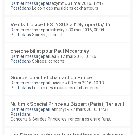
Dernier messagepar
sexymf
«
31 mai 2016, 12:47
Postédans
Le coin des musiciens et chanteurs
Vends 1 place LES INSUS a l'Olympia 05/06
Dernier messagepar
ccfunky
«
30 mai 2016, 00:04
Postédans
Soirées, concerts...
cherche billet pour Paul Mccartney
Dernier messagepar
Lea
«
12 mai 2016, 01:26
Postédans
Soirées, concerts...
Groupe jouant et chantant du Prince
Dernier messagepar
Lucienlr
«
03 mai 2016, 10:13
Postédans
Le coin des musiciens et chanteurs
Nuit mix Special Prince au Bizzart (Paris), 1er avril
Dernier messagepar
Fann(ny)
«
27 mars 2016, 14:31
Postédans
Concerts & Soirées Princières, rencontres entre fans...