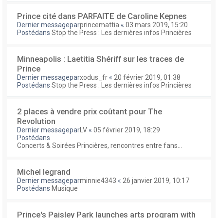
Prince cité dans PARFAITE de Caroline Kepnes
Dernier messagepar
princemattia
«
03 mars 2019, 15:20
Postédans
Stop the Press : Les dernières infos Princières
Minneapolis : Laetitia Shériff sur les traces de
Prince
Dernier messagepar
xodus_fr
«
20 février 2019, 01:38
Postédans
Stop the Press : Les dernières infos Princières
2 places à vendre prix coûtant pour The
Revolution
Dernier messagepar
LV
«
05 février 2019, 18:29
Postédans
Concerts & Soirées Princières, rencontres entre fans...
Michel legrand
Dernier messagepar
minnie4343
«
26 janvier 2019, 10:17
Postédans
Musique
Prince's Paisley Park launches arts program with