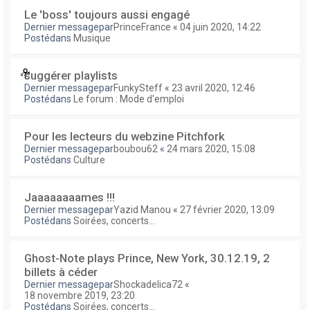
Le 'boss' toujours aussi engagé
Dernier messagepar
PrinceFrance
«
04 juin 2020, 14:22
Postédans
Musique
suggérer playlists
Dernier messagepar
FunkySteff
«
23 avril 2020, 12:46
Postédans
Le forum : Mode d'emploi
Pour les lecteurs du webzine Pitchfork
Dernier messagepar
boubou62
«
24 mars 2020, 15:08
Postédans
Culture
Jaaaaaaaames !!!
Dernier messagepar
Yazid Manou
«
27 février 2020, 13:09
Postédans
Soirées, concerts...
Ghost-Note plays Prince, New York, 30.12.19, 2
billets à céder
Dernier messagepar
Shockadelica72
«
18 novembre 2019, 23:20
Postédans
Soirées, concerts...