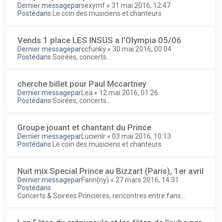
Dernier messagepar
sexymf
«
31 mai 2016, 12:47
Postédans
Le coin des musiciens et chanteurs
Vends 1 place LES INSUS a l'Olympia 05/06
Dernier messagepar
ccfunky
«
30 mai 2016, 00:04
Postédans
Soirées, concerts...
cherche billet pour Paul Mccartney
Dernier messagepar
Lea
«
12 mai 2016, 01:26
Postédans
Soirées, concerts...
Groupe jouant et chantant du Prince
Dernier messagepar
Lucienlr
«
03 mai 2016, 10:13
Postédans
Le coin des musiciens et chanteurs
Nuit mix Special Prince au Bizzart (Paris), 1er avril
Dernier messagepar
Fann(ny)
«
27 mars 2016, 14:31
Postédans
Concerts & Soirées Princières, rencontres entre fans...