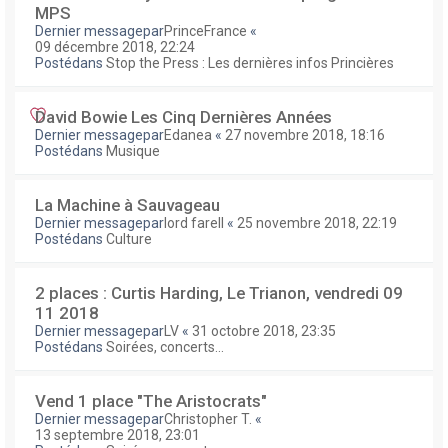
MPS
Dernier messagepar
PrinceFrance
«
09 décembre 2018, 22:24
Postédans
Stop the Press : Les dernières infos Princières
David Bowie Les Cinq Dernières Années
Dernier messagepar
Edanea
«
27 novembre 2018, 18:16
Postédans
Musique
La Machine à Sauvageau
Dernier messagepar
lord farell
«
25 novembre 2018, 22:19
Postédans
Culture
2 places : Curtis Harding, Le Trianon, vendredi 09
11 2018
Dernier messagepar
LV
«
31 octobre 2018, 23:35
Postédans
Soirées, concerts...
Vend 1 place "The Aristocrats"
Dernier messagepar
Christopher T.
«
13 septembre 2018, 23:01