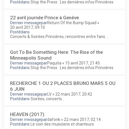
Postédans
Stop the Press : Les dernières infos Princières
22 avril journée Prince à Genève
Dernier messagepar
Return Of the Bump Squad
«
20 avril 2017, 09:10
Postédans
Concerts & Soirées Princières, rencontres entre fans...
Got To Be Something Here: The Rise of the
Minneapolis Sound
Dernier messagepar
Paquita
«
15 avril 2017, 21:45
Postédans
Stop the Press : Les dernières infos Princières
RECHERCHE 1 OU 2 PLACES BRUNO MARS 5 OU
6 JUIN
Dernier messagepar
LV
«
22 mars 2017, 20:42
Postédans
Soirées, concerts...
HEAVEN (2017)
Dernier messagepar
dafonk
«
22 mars 2017, 02:14
Postédans
Le coin des musiciens et chanteurs