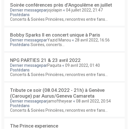
Soirée conférences près d’Angoulême en juillet
Dernier messagepar
jojolapin
«
04 juillet 2022, 21:47
Postédans
Concerts & Soirées Princières, rencontres entre fans...
Bobby Sparks II en concert unique à Paris
Dernier messagepar
Yazid Manou
«
28 avril 2022, 16:56
Postédans
Soirées, concerts...
NPG PARTIES 21 & 23 avril 2022
Dernier messagepar
Paquita
«
09 avril 2022, 01:40
Postédans
Concerts & Soirées Princières, rencontres entre fans...
Tribute ce soir (08.04.2022 - 21h) à Genève
(Carouge) par Aurus/Geneva Camareta
Dernier messagepar
jamoftheyear
«
08 avril 2022, 20:54
Postédans
Concerts & Soirées Princières, rencontres entre fans...
The Prince experience