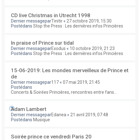
CD live Christmas in Utrecht 1998
Dernier messagepar
Tinitir
«
27 octobre 2019, 15:30
Postédans
Stop the Press : Les dernières infos Princières
In praise of Prince sur tidal
Dernier messagepar
Exodus
«
10 octobre 2019, 21:23
Postédans
Stop the Press : Les dernières infos Princières
15-06-2019: Les mondes merveilleux de Prince et
de
Dernier messagepar
117
«
07 mai 2019, 21:45
Postédans
Concerts & Soirées Princières, rencontres entre fans...
Adam Lambert
Dernier messagepar
Edanea
«
21 avril 2019, 07:48
Postédans
Musique
Soirée prince ce vendredi Paris 20