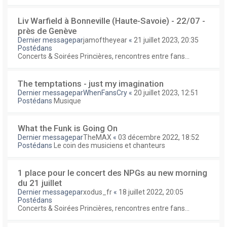
Liv Warfield à Bonneville (Haute-Savoie) - 22/07 -
près de Genève
Dernier messagepar
jamoftheyear
«
21 juillet 2023, 20:35
Postédans
Concerts & Soirées Princières, rencontres entre fans...
The temptations - just my imagination
Dernier messagepar
WhenFansCry
«
20 juillet 2023, 12:51
Postédans
Musique
What the Funk is Going On
Dernier messagepar
TheMAX
«
03 décembre 2022, 18:52
Postédans
Le coin des musiciens et chanteurs
1 place pour le concert des NPGs au new morning
du 21 juillet
Dernier messagepar
xodus_fr
«
18 juillet 2022, 20:05
Postédans
Concerts & Soirées Princières, rencontres entre fans...