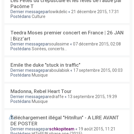
Les Fêtes du crépuscule et les fêtes de l'aube par
Pacôme T
Dernier messagepar
lowikdelic
«
21 décembre 2015, 17:31
Postédans
Culture
Teedra Moses premier concert en France | 26 JAN
| Bizz’art
Dernier messagepar
soulissime
«
07 décembre 2015, 02:08
Postédans
Soirées, concerts...
Emile the duke "stuck in traffic"
Dernier messagepar
aboulabisk
«
17 septembre 2015, 00:03
Postédans
Musique
Madonna, Rebel Heart Tour
Dernier messagepar
edraffe
«
13 septembre 2015, 19:39
Postédans
Musique
Téléchargement illégal "HitnRun" - A LIRE AVANT
DE POSTER
Dernier messagepar
schkopiteam
«
19 août 2015, 11:21
Postédans
HITnRUN phase one (2015)