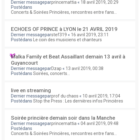
Dernier messagepar
princemattia
«
18 avril 2019, 20:29
Postédans
Concerts & Soirées Princières, rencontres entre fans...
ECHOES OF PRINCE à LYON le 21 AVRIL 2019
Dernier messagepar
stef319
«
16 avril 2019, 23:11
Postédans
Le coin des musiciens et chanteurs
Malka Family et Beat Assaillant demain 13 avril à
Guyancourt
Dernier messagepar
Dzap
«
13 avril 2019, 00:38
Postédans
Soirées, concerts...
live en streaming
Dernier messagepar
prof du chaos
«
10 avril 2019, 17:04
Postédans
Stop the Press : Les dernières infos Princières
Soirée princière demain soir dans la Manche
Dernier messagepar
princemattia
«
04 avril 2019, 09:48
Postédans
Concerts & Soirées Princières, rencontres entre fans...