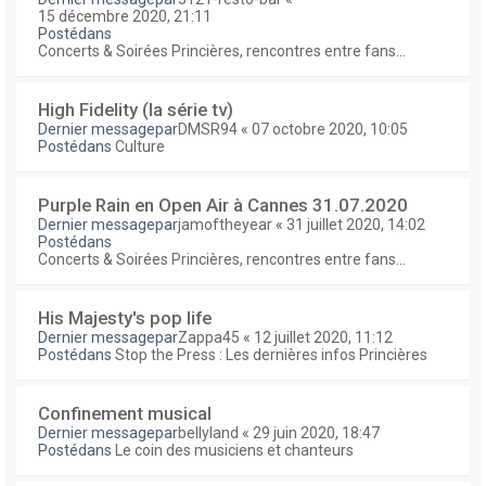
15 décembre 2020, 21:11
Postédans
Concerts & Soirées Princières, rencontres entre fans...
High Fidelity (la série tv)
Dernier messagepar
DMSR94
«
07 octobre 2020, 10:05
Postédans
Culture
Purple Rain en Open Air à Cannes 31.07.2020
Dernier messagepar
jamoftheyear
«
31 juillet 2020, 14:02
Postédans
Concerts & Soirées Princières, rencontres entre fans...
His Majesty's pop life
Dernier messagepar
Zappa45
«
12 juillet 2020, 11:12
Postédans
Stop the Press : Les dernières infos Princières
Confinement musical
Dernier messagepar
bellyland
«
29 juin 2020, 18:47
Postédans
Le coin des musiciens et chanteurs