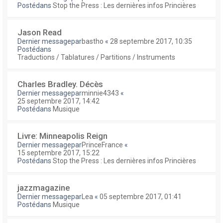
Postédans
Stop the Press : Les dernières infos Princières
Jason Read
Dernier messagepar
bastho
«
28 septembre 2017, 10:35
Postédans
Traductions / Tablatures / Partitions / Instruments
Charles Bradley. Décès
Dernier messagepar
minnie4343
«
25 septembre 2017, 14:42
Postédans
Musique
Livre: Minneapolis Reign
Dernier messagepar
PrinceFrance
«
15 septembre 2017, 15:22
Postédans
Stop the Press : Les dernières infos Princières
jazzmagazine
Dernier messagepar
Lea
«
05 septembre 2017, 01:41
Postédans
Musique