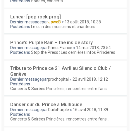
Postédans
Soirées, concerts...
Lunear [pop rock prog]
Dernier messagepar
JpweB
«
13 août 2018, 10:38
Postédans
Le coin des musiciens et chanteurs
Prince’s Purple Rain – the inside story
Dernier messagepar
PrinceFrance
«
14 mai 2018, 23:54
Postédans
Stop the Press : Les dernières infos Princières
Tribute to Prince ce 21 Avril au Silencio Club /
Genève
Dernier messagepar
prochopital
«
22 avril 2018, 12:12
Postédans
Concerts & Soirées Princières, rencontres entre fans...
Danser sur du Prince à Mulhouse
Dernier messagepar
GuiloPurple
«
16 avril 2018, 11:39
Postédans
Concerts & Soirées Princières, rencontres entre fans...