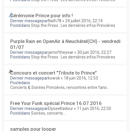
Cérémonie Prince pour info !
Dernier messagepar
Nath78
«
24 juillet 2016, 22:14
Postédans
Stop the Press : Les dernières infos Princières
Purple Rain en OpenAir à Neuchâtel(CH) - vendredi
01/07
Dernier messagepar
jamoftheyear
«
30 juin 2016, 22:27
Postédans
Stop the Press : Les dernières infos Princières
Concours et concert "Tribute to Prince"
Dernier messagepar
kowok
«
18 juin 2016, 12:53
Postédans
Concerts & Soirées Princières, rencontres entre fans...
Free Your Funk spécial Prince 16.07.2016
Dernier messagepar
ElyseeKadour
«
11 juin 2016, 22:50
Postédans
Soirées, concerts...
samples pour looper