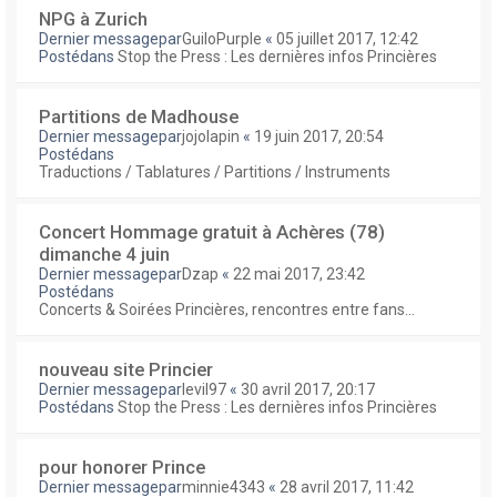
NPG à Zurich
Dernier messagepar
GuiloPurple
«
05 juillet 2017, 12:42
Postédans
Stop the Press : Les dernières infos Princières
Partitions de Madhouse
Dernier messagepar
jojolapin
«
19 juin 2017, 20:54
Postédans
Traductions / Tablatures / Partitions / Instruments
Concert Hommage gratuit à Achères (78)
dimanche 4 juin
Dernier messagepar
Dzap
«
22 mai 2017, 23:42
Postédans
Concerts & Soirées Princières, rencontres entre fans...
nouveau site Princier
Dernier messagepar
levil97
«
30 avril 2017, 20:17
Postédans
Stop the Press : Les dernières infos Princières
pour honorer Prince
Dernier messagepar
minnie4343
«
28 avril 2017, 11:42