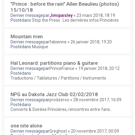
"Prince : before the rain" Allen Beaulieu (photos)
15/10/18
Dernier messagepar
Jimipaisley
«
23 mars 2018, 18:19
Postédans
Stop the Press : Les dernières infos Princières
Mountain men
Dernier messagepar
fabienne
«
26 janvier 2018, 19:20
Postédans
Musique
Hal Leonard: partitions piano & guitare
Dernier messagepar
PrinceFrance
«
19 janvier 2018, 20:12
Postédans
Traductions / Tablatures / Partitions / Instruments
NPG au Dakota Jazz Club 02/02/2018
Dernier messagepar
prodzeroo
«
28 novembre 2017, 16:09
Postédans
Concerts & Soirées Princières, rencontres entre fans...
one nite alone
Dernier messagepar
Greghost
«
20 novembre 2017, 00:09