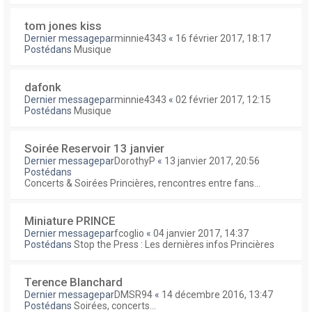
tom jones kiss
Dernier messagepar
minnie4343
«
16 février 2017, 18:17
Postédans
Musique
dafonk
Dernier messagepar
minnie4343
«
02 février 2017, 12:15
Postédans
Musique
Soirée Reservoir 13 janvier
Dernier messagepar
DorothyP
«
13 janvier 2017, 20:56
Postédans
Concerts & Soirées Princières, rencontres entre fans...
Miniature PRINCE
Dernier messagepar
fcoglio
«
04 janvier 2017, 14:37
Postédans
Stop the Press : Les dernières infos Princières
Terence Blanchard
Dernier messagepar
DMSR94
«
14 décembre 2016, 13:47
Postédans
Soirées, concerts...