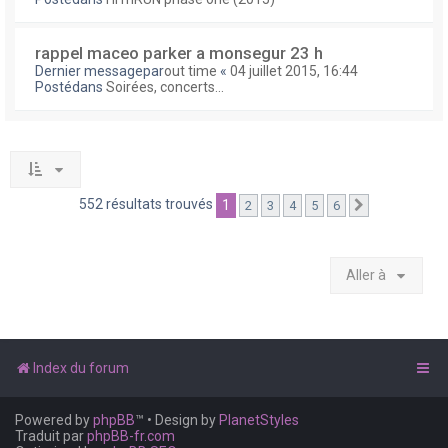
rappel maceo parker a monsegur 23 h
Dernier messagepar
out time
«
04 juillet 2015, 16:44
Postédans
Soirées, concerts...
552 résultats trouvés
1
2
3
4
5
6
Suivante
Aller à
Index du forum
Powered by
phpBB
™
• Design by
PlanetStyles
Traduit par
phpBB-fr.com