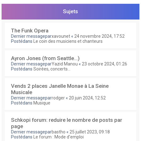
e
r
Sujets
The Funk Opera
Dernier messagepar
xavounet
«
24 novembre 2024, 17:52
Postédans
Le coin des musiciens et chanteurs
Ayron Jones (from Seattle...)
Dernier messagepar
Yazid Manou
«
23 octobre 2024, 01:26
Postédans
Soirées, concerts...
Vends 2 places Janelle Monae à La Seine
Musicale
Dernier messagepar
rodger
«
20 juin 2024, 12:52
Postédans
Musique
Schkopi forum: reduire le nombre de posts par
page
Dernier messagepar
bastho
«
25 juillet 2023, 09:18
Postédans
Le forum : Mode d'emploi