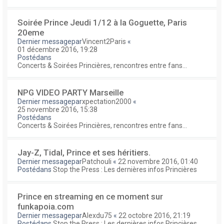
Soirée Prince Jeudi 1/12 à la Goguette, Paris
20eme
Dernier messagepar
Vincent2Paris
«
01 décembre 2016, 19:28
Postédans
Concerts & Soirées Princières, rencontres entre fans...
NPG VIDEO PARTY Marseille
Dernier messagepar
xpectation2000
«
25 novembre 2016, 15:38
Postédans
Concerts & Soirées Princières, rencontres entre fans...
Jay-Z, Tidal, Prince et ses héritiers.
Dernier messagepar
Patchouli
«
22 novembre 2016, 01:40
Postédans
Stop the Press : Les dernières infos Princières
Prince en streaming en ce moment sur
funkapoia.com
Dernier messagepar
Alexdu75
«
22 octobre 2016, 21:19
Postédans
Stop the Press : Les dernières infos Princières