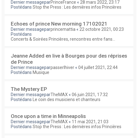
Dernier messagepar
PrinceFrance
«
28 mars 2022, 23:17
Postédans
Stop the Press : Les dernières infos Princières
Echoes of prince New morning 17102021
Dernier messagepar
princemattia
«
22 octobre 2021, 00:23
Postédans
Concerts & Soirées Princières, rencontres entre fans...
Jeanne Added en live à Bourges pour des réprises
de Prince
Dernier messagepar
passerlhiver
«
04 juillet 2021, 22:44
Postédans
Musique
The Mystery EP
Dernier messagepar
TheMAX
«
06 juin 2021, 17:32
Postédans
Le coin des musiciens et chanteurs
Once upon a time in Minneapolis
Dernier messagepar
TheMAX
«
11 mai 2021, 21:03
Postédans
Stop the Press : Les dernières infos Princières