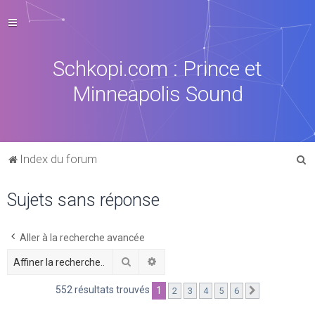
Schkopi.com : Prince et
Minneapolis Sound
R
Index du forum
e
Sujets sans réponse
c
h
e
Aller à la recherche avancée
r
Rechercher
Recherche avancée
c
552 résultats trouvés
1
2
3
4
5
6
Suivante
h