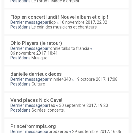
Postédans
Le forum : Mode d'emploi
Flóp en concert lundi ! Nouvel album et clip !
Dernier messagepar
flop
«
10 novembre 2017, 22:32
Postédans
Le coin des musiciens et chanteurs
Ohio Players (le retour)
Dernier messagepar
ronnie talks to francia
«
06 novembre 2017, 18:41
Postédans
Musique
danielle darrieux deces
Dernier messagepar
minnie4343
«
19 octobre 2017, 17:08
Postédans
Culture
Vend places Nick Cave!
Dernier messagepar
fab
«
30 septembre 2017, 19:20
Postédans
Soirées, concerts...
Princefrommpls.org
Dernier messagepar
prodzeroo
«
29 septembre 2017, 16:06