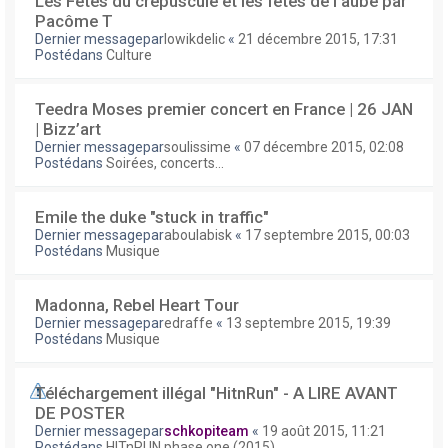
Les Fêtes du crépuscule et les fêtes de l'aube par
Pacôme T
Dernier messagepar
lowikdelic
«
21 décembre 2015, 17:31
Postédans
Culture
Teedra Moses premier concert en France | 26 JAN
| Bizz’art
Dernier messagepar
soulissime
«
07 décembre 2015, 02:08
Postédans
Soirées, concerts...
Emile the duke "stuck in traffic"
Dernier messagepar
aboulabisk
«
17 septembre 2015, 00:03
Postédans
Musique
Madonna, Rebel Heart Tour
Dernier messagepar
edraffe
«
13 septembre 2015, 19:39
Postédans
Musique
Téléchargement illégal "HitnRun" - A LIRE AVANT
DE POSTER
Dernier messagepar
schkopiteam
«
19 août 2015, 11:21
Postédans
HITnRUN phase one (2015)