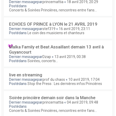
Dernier messagepar
princemattia
«
18 avril 2019, 20:29
Postédans
Concerts & Soirées Princières, rencontres entre fans...
ECHOES OF PRINCE à LYON le 21 AVRIL 2019
Dernier messagepar
stef319
«
16 avril 2019, 23:11
Postédans
Le coin des musiciens et chanteurs
Malka Family et Beat Assaillant demain 13 avril à
Guyancourt
Dernier messagepar
Dzap
«
13 avril 2019, 00:38
Postédans
Soirées, concerts...
live en streaming
Dernier messagepar
prof du chaos
«
10 avril 2019, 17:04
Postédans
Stop the Press : Les dernières infos Princières
Soirée princière demain soir dans la Manche
Dernier messagepar
princemattia
«
04 avril 2019, 09:48
Postédans
Concerts & Soirées Princières, rencontres entre fans...