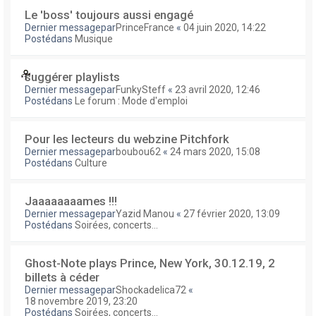
Le 'boss' toujours aussi engagé
Dernier messagepar
PrinceFrance
«
04 juin 2020, 14:22
Postédans
Musique
suggérer playlists
Dernier messagepar
FunkySteff
«
23 avril 2020, 12:46
Postédans
Le forum : Mode d'emploi
Pour les lecteurs du webzine Pitchfork
Dernier messagepar
boubou62
«
24 mars 2020, 15:08
Postédans
Culture
Jaaaaaaaames !!!
Dernier messagepar
Yazid Manou
«
27 février 2020, 13:09
Postédans
Soirées, concerts...
Ghost-Note plays Prince, New York, 30.12.19, 2
billets à céder
Dernier messagepar
Shockadelica72
«
18 novembre 2019, 23:20
Postédans
Soirées, concerts...