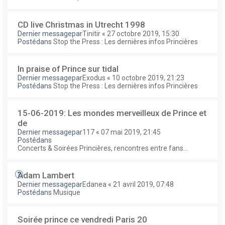
CD live Christmas in Utrecht 1998
Dernier messagepar
Tinitir
«
27 octobre 2019, 15:30
Postédans
Stop the Press : Les dernières infos Princières
In praise of Prince sur tidal
Dernier messagepar
Exodus
«
10 octobre 2019, 21:23
Postédans
Stop the Press : Les dernières infos Princières
15-06-2019: Les mondes merveilleux de Prince et
de
Dernier messagepar
117
«
07 mai 2019, 21:45
Postédans
Concerts & Soirées Princières, rencontres entre fans...
Adam Lambert
Dernier messagepar
Edanea
«
21 avril 2019, 07:48
Postédans
Musique
Soirée prince ce vendredi Paris 20