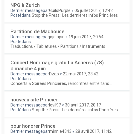
NPG à Zurich
Dernier messagepar
GuiloPurple
«
05 juillet 2017, 12:42
Postédans
Stop the Press : Les dernières infos Princières
Partitions de Madhouse
Dernier messagepar
jojolapin
«
19 juin 2017, 20:54
Postédans
Traductions / Tablatures / Partitions / Instruments
Concert Hommage gratuit à Achères (78)
dimanche 4 juin
Dernier messagepar
Dzap
«
22 mai 2017, 23:42
Postédans
Concerts & Soirées Princières, rencontres entre fans...
nouveau site Princier
Dernier messagepar
levil97
«
30 avril 2017, 20:17
Postédans
Stop the Press : Les dernières infos Princières
pour honorer Prince
Dernier messagepar
minnie4343
«
28 avril 2017, 11:42