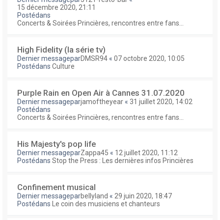
15 décembre 2020, 21:11
Postédans
Concerts & Soirées Princières, rencontres entre fans...
High Fidelity (la série tv)
Dernier messagepar
DMSR94
«
07 octobre 2020, 10:05
Postédans
Culture
Purple Rain en Open Air à Cannes 31.07.2020
Dernier messagepar
jamoftheyear
«
31 juillet 2020, 14:02
Postédans
Concerts & Soirées Princières, rencontres entre fans...
His Majesty's pop life
Dernier messagepar
Zappa45
«
12 juillet 2020, 11:12
Postédans
Stop the Press : Les dernières infos Princières
Confinement musical
Dernier messagepar
bellyland
«
29 juin 2020, 18:47
Postédans
Le coin des musiciens et chanteurs