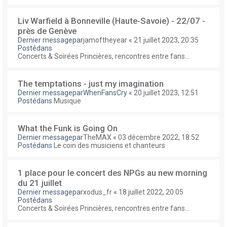
Liv Warfield à Bonneville (Haute-Savoie) - 22/07 -
près de Genève
Dernier messagepar
jamoftheyear
«
21 juillet 2023, 20:35
Postédans
Concerts & Soirées Princières, rencontres entre fans...
The temptations - just my imagination
Dernier messagepar
WhenFansCry
«
20 juillet 2023, 12:51
Postédans
Musique
What the Funk is Going On
Dernier messagepar
TheMAX
«
03 décembre 2022, 18:52
Postédans
Le coin des musiciens et chanteurs
1 place pour le concert des NPGs au new morning
du 21 juillet
Dernier messagepar
xodus_fr
«
18 juillet 2022, 20:05
Postédans
Concerts & Soirées Princières, rencontres entre fans...