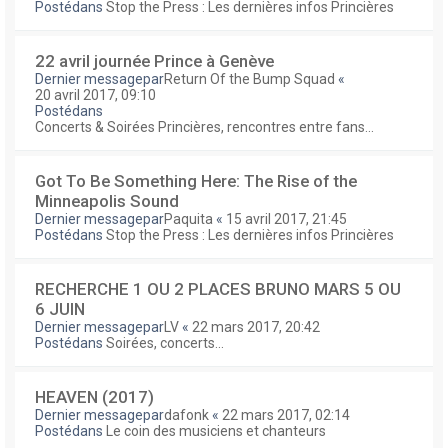
Postédans
Stop the Press : Les dernières infos Princières
22 avril journée Prince à Genève
Dernier messagepar
Return Of the Bump Squad
«
20 avril 2017, 09:10
Postédans
Concerts & Soirées Princières, rencontres entre fans...
Got To Be Something Here: The Rise of the
Minneapolis Sound
Dernier messagepar
Paquita
«
15 avril 2017, 21:45
Postédans
Stop the Press : Les dernières infos Princières
RECHERCHE 1 OU 2 PLACES BRUNO MARS 5 OU
6 JUIN
Dernier messagepar
LV
«
22 mars 2017, 20:42
Postédans
Soirées, concerts...
HEAVEN (2017)
Dernier messagepar
dafonk
«
22 mars 2017, 02:14
Postédans
Le coin des musiciens et chanteurs