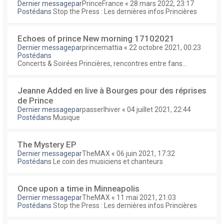
Dernier messagepar
PrinceFrance
«
28 mars 2022, 23:17
Postédans
Stop the Press : Les dernières infos Princières
Echoes of prince New morning 17102021
Dernier messagepar
princemattia
«
22 octobre 2021, 00:23
Postédans
Concerts & Soirées Princières, rencontres entre fans...
Jeanne Added en live à Bourges pour des réprises
de Prince
Dernier messagepar
passerlhiver
«
04 juillet 2021, 22:44
Postédans
Musique
The Mystery EP
Dernier messagepar
TheMAX
«
06 juin 2021, 17:32
Postédans
Le coin des musiciens et chanteurs
Once upon a time in Minneapolis
Dernier messagepar
TheMAX
«
11 mai 2021, 21:03
Postédans
Stop the Press : Les dernières infos Princières