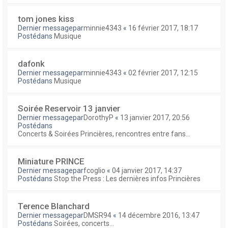
tom jones kiss
Dernier messagepar
minnie4343
«
16 février 2017, 18:17
Postédans
Musique
dafonk
Dernier messagepar
minnie4343
«
02 février 2017, 12:15
Postédans
Musique
Soirée Reservoir 13 janvier
Dernier messagepar
DorothyP
«
13 janvier 2017, 20:56
Postédans
Concerts & Soirées Princières, rencontres entre fans...
Miniature PRINCE
Dernier messagepar
fcoglio
«
04 janvier 2017, 14:37
Postédans
Stop the Press : Les dernières infos Princières
Terence Blanchard
Dernier messagepar
DMSR94
«
14 décembre 2016, 13:47
Postédans
Soirées, concerts...