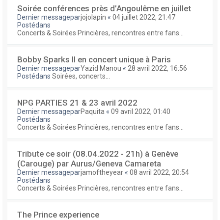
Soirée conférences près d’Angoulême en juillet
Dernier messagepar
jojolapin
«
04 juillet 2022, 21:47
Postédans
Concerts & Soirées Princières, rencontres entre fans...
Bobby Sparks II en concert unique à Paris
Dernier messagepar
Yazid Manou
«
28 avril 2022, 16:56
Postédans
Soirées, concerts...
NPG PARTIES 21 & 23 avril 2022
Dernier messagepar
Paquita
«
09 avril 2022, 01:40
Postédans
Concerts & Soirées Princières, rencontres entre fans...
Tribute ce soir (08.04.2022 - 21h) à Genève
(Carouge) par Aurus/Geneva Camareta
Dernier messagepar
jamoftheyear
«
08 avril 2022, 20:54
Postédans
Concerts & Soirées Princières, rencontres entre fans...
The Prince experience