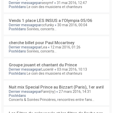
Dernier messagepar
sexymf
«
31 mai 2016, 12:47
Postédans
Le coin des musiciens et chanteurs
Vends 1 place LES INSUS a l'Olympia 05/06
Dernier messagepar
ccfunky
«
30 mai 2016, 00:04
Postédans
Soirées, concerts...
cherche billet pour Paul Mccartney
Dernier messagepar
Lea
«
12 mai 2016, 01:26
Postédans
Soirées, concerts...
Groupe jouant et chantant du Prince
Dernier messagepar
Lucienlr
«
03 mai 2016, 10:13
Postédans
Le coin des musiciens et chanteurs
Nuit mix Special Prince au Bizzart (Paris), 1er avril
Dernier messagepar
Fann(ny)
«
27 mars 2016, 14:31
Postédans
Concerts & Soirées Princières, rencontres entre fans...