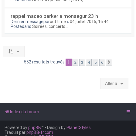
rappel maceo parker a monsegur 23 h
Dernier messagepar
out time
«
04 juillet 2015, 16:44
Postédans
Soirées, concerts...
552 résultats trouvés
1
2
3
4
5
6
Suivante
Aller à
Index du forum
Powered by
phpBB
™
• Design by
PlanetStyles
Traduit par
phpBB-fr.com