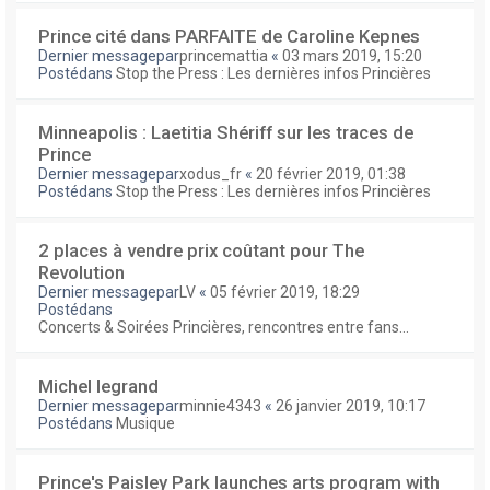
Prince cité dans PARFAITE de Caroline Kepnes
Dernier messagepar
princemattia
«
03 mars 2019, 15:20
Postédans
Stop the Press : Les dernières infos Princières
Minneapolis : Laetitia Shériff sur les traces de
Prince
Dernier messagepar
xodus_fr
«
20 février 2019, 01:38
Postédans
Stop the Press : Les dernières infos Princières
2 places à vendre prix coûtant pour The
Revolution
Dernier messagepar
LV
«
05 février 2019, 18:29
Postédans
Concerts & Soirées Princières, rencontres entre fans...
Michel legrand
Dernier messagepar
minnie4343
«
26 janvier 2019, 10:17
Postédans
Musique
Prince's Paisley Park launches arts program with