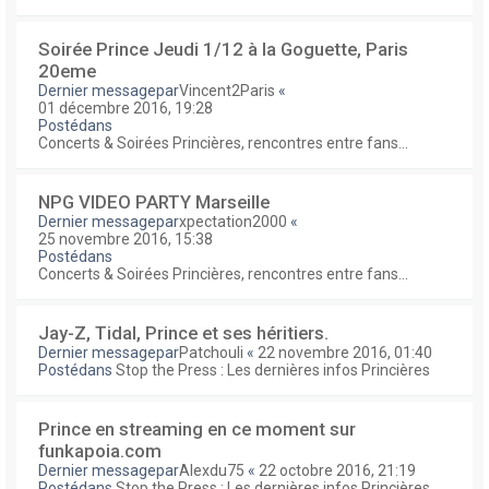
Soirée Prince Jeudi 1/12 à la Goguette, Paris
20eme
Dernier messagepar
Vincent2Paris
«
01 décembre 2016, 19:28
Postédans
Concerts & Soirées Princières, rencontres entre fans...
NPG VIDEO PARTY Marseille
Dernier messagepar
xpectation2000
«
25 novembre 2016, 15:38
Postédans
Concerts & Soirées Princières, rencontres entre fans...
Jay-Z, Tidal, Prince et ses héritiers.
Dernier messagepar
Patchouli
«
22 novembre 2016, 01:40
Postédans
Stop the Press : Les dernières infos Princières
Prince en streaming en ce moment sur
funkapoia.com
Dernier messagepar
Alexdu75
«
22 octobre 2016, 21:19
Postédans
Stop the Press : Les dernières infos Princières