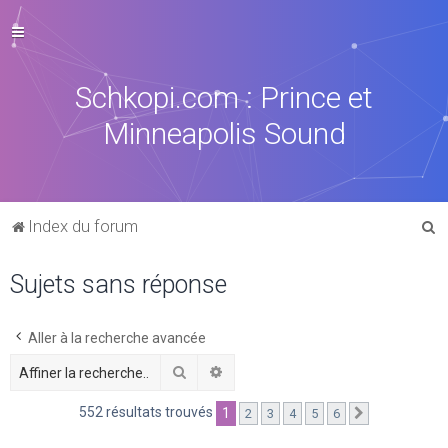
Schkopi.com : Prince et
Minneapolis Sound
R
Index du forum
e
Sujets sans réponse
c
h
e
Aller à la recherche avancée
r
Rechercher
Recherche avancée
c
552 résultats trouvés
1
2
3
4
5
6
Suivante
h