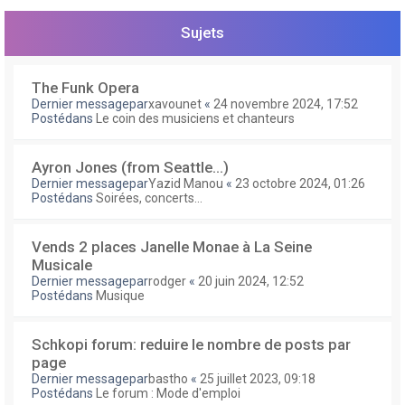
e
r
Sujets
The Funk Opera
Dernier messagepar
xavounet
«
24 novembre 2024, 17:52
Postédans
Le coin des musiciens et chanteurs
Ayron Jones (from Seattle...)
Dernier messagepar
Yazid Manou
«
23 octobre 2024, 01:26
Postédans
Soirées, concerts...
Vends 2 places Janelle Monae à La Seine
Musicale
Dernier messagepar
rodger
«
20 juin 2024, 12:52
Postédans
Musique
Schkopi forum: reduire le nombre de posts par
page
Dernier messagepar
bastho
«
25 juillet 2023, 09:18
Postédans
Le forum : Mode d'emploi