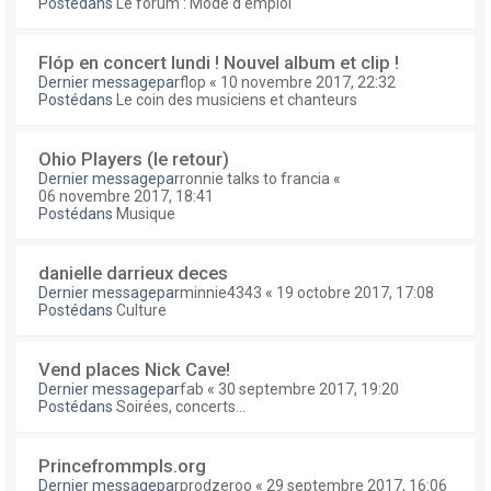
Postédans
Le forum : Mode d'emploi
Flóp en concert lundi ! Nouvel album et clip !
Dernier messagepar
flop
«
10 novembre 2017, 22:32
Postédans
Le coin des musiciens et chanteurs
Ohio Players (le retour)
Dernier messagepar
ronnie talks to francia
«
06 novembre 2017, 18:41
Postédans
Musique
danielle darrieux deces
Dernier messagepar
minnie4343
«
19 octobre 2017, 17:08
Postédans
Culture
Vend places Nick Cave!
Dernier messagepar
fab
«
30 septembre 2017, 19:20
Postédans
Soirées, concerts...
Princefrommpls.org
Dernier messagepar
prodzeroo
«
29 septembre 2017, 16:06