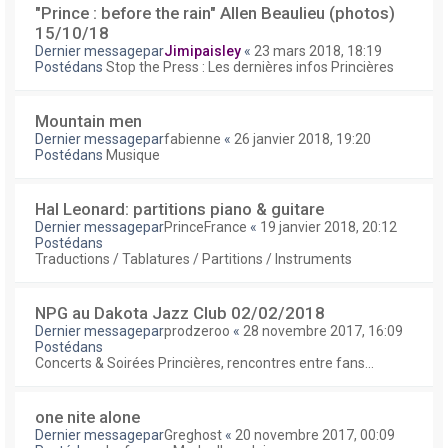
"Prince : before the rain" Allen Beaulieu (photos)
15/10/18
Dernier messagepar
Jimipaisley
«
23 mars 2018, 18:19
Postédans
Stop the Press : Les dernières infos Princières
Mountain men
Dernier messagepar
fabienne
«
26 janvier 2018, 19:20
Postédans
Musique
Hal Leonard: partitions piano & guitare
Dernier messagepar
PrinceFrance
«
19 janvier 2018, 20:12
Postédans
Traductions / Tablatures / Partitions / Instruments
NPG au Dakota Jazz Club 02/02/2018
Dernier messagepar
prodzeroo
«
28 novembre 2017, 16:09
Postédans
Concerts & Soirées Princières, rencontres entre fans...
one nite alone
Dernier messagepar
Greghost
«
20 novembre 2017, 00:09