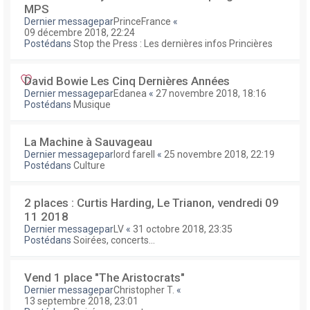
MPS
Dernier messagepar
PrinceFrance
«
09 décembre 2018, 22:24
Postédans
Stop the Press : Les dernières infos Princières
David Bowie Les Cinq Dernières Années
Dernier messagepar
Edanea
«
27 novembre 2018, 18:16
Postédans
Musique
La Machine à Sauvageau
Dernier messagepar
lord farell
«
25 novembre 2018, 22:19
Postédans
Culture
2 places : Curtis Harding, Le Trianon, vendredi 09
11 2018
Dernier messagepar
LV
«
31 octobre 2018, 23:35
Postédans
Soirées, concerts...
Vend 1 place "The Aristocrats"
Dernier messagepar
Christopher T.
«
13 septembre 2018, 23:01