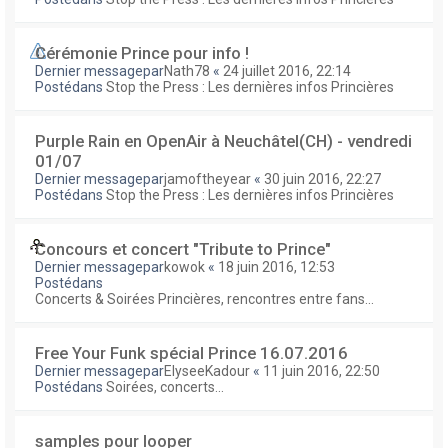
Cérémonie Prince pour info !
Dernier messagepar
Nath78
«
24 juillet 2016, 22:14
Postédans
Stop the Press : Les dernières infos Princières
Purple Rain en OpenAir à Neuchâtel(CH) - vendredi
01/07
Dernier messagepar
jamoftheyear
«
30 juin 2016, 22:27
Postédans
Stop the Press : Les dernières infos Princières
Concours et concert "Tribute to Prince"
Dernier messagepar
kowok
«
18 juin 2016, 12:53
Postédans
Concerts & Soirées Princières, rencontres entre fans...
Free Your Funk spécial Prince 16.07.2016
Dernier messagepar
ElyseeKadour
«
11 juin 2016, 22:50
Postédans
Soirées, concerts...
samples pour looper