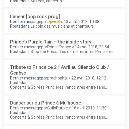
Postédans
Soirées, concerts...
Lunear [pop rock prog]
Dernier messagepar
JpweB
«
13 août 2018, 10:38
Postédans
Le coin des musiciens et chanteurs
Prince’s Purple Rain – the inside story
Dernier messagepar
PrinceFrance
«
14 mai 2018, 23:54
Postédans
Stop the Press : Les dernières infos Princières
Tribute to Prince ce 21 Avril au Silencio Club /
Genève
Dernier messagepar
prochopital
«
22 avril 2018, 12:12
Postédans
Concerts & Soirées Princières, rencontres entre fans...
Danser sur du Prince à Mulhouse
Dernier messagepar
GuiloPurple
«
16 avril 2018, 11:39
Postédans
Concerts & Soirées Princières, rencontres entre fans...