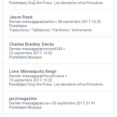
Postédans
Stop the Press : Les dernières infos Princières
Jason Read
Dernier messagepar
bastho
«
28 septembre 2017, 10:35
Postédans
Traductions / Tablatures / Partitions / Instruments
Charles Bradley. Décès
Dernier messagepar
minnie4343
«
25 septembre 2017, 14:42
Postédans
Musique
Livre: Minneapolis Reign
Dernier messagepar
PrinceFrance
«
15 septembre 2017, 15:22
Postédans
Stop the Press : Les dernières infos Princières
jazzmagazine
Dernier messagepar
Lea
«
05 septembre 2017, 01:41
Postédans
Musique