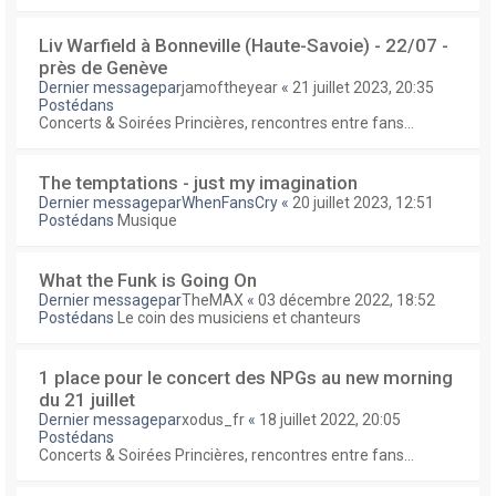
Liv Warfield à Bonneville (Haute-Savoie) - 22/07 -
près de Genève
Dernier messagepar
jamoftheyear
«
21 juillet 2023, 20:35
Postédans
Concerts & Soirées Princières, rencontres entre fans...
The temptations - just my imagination
Dernier messagepar
WhenFansCry
«
20 juillet 2023, 12:51
Postédans
Musique
What the Funk is Going On
Dernier messagepar
TheMAX
«
03 décembre 2022, 18:52
Postédans
Le coin des musiciens et chanteurs
1 place pour le concert des NPGs au new morning
du 21 juillet
Dernier messagepar
xodus_fr
«
18 juillet 2022, 20:05
Postédans
Concerts & Soirées Princières, rencontres entre fans...