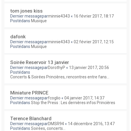
tom jones kiss
Dernier messagepar
minnie4343
«
16 février 2017, 18:17
Postédans
Musique
dafonk
Dernier messagepar
minnie4343
«
02 février 2017, 12:15
Postédans
Musique
Soirée Reservoir 13 janvier
Dernier messagepar
DorothyP
«
13 janvier 2017, 20:56
Postédans
Concerts & Soirées Princières, rencontres entre fans...
Miniature PRINCE
Dernier messagepar
fcoglio
«
04 janvier 2017, 14:37
Postédans
Stop the Press : Les dernières infos Princières
Terence Blanchard
Dernier messagepar
DMSR94
«
14 décembre 2016, 13:47
Postédans
Soirées, concerts...