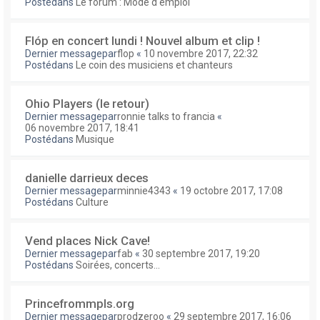
Postédans
Le forum : Mode d'emploi
Flóp en concert lundi ! Nouvel album et clip !
Dernier messagepar
flop
«
10 novembre 2017, 22:32
Postédans
Le coin des musiciens et chanteurs
Ohio Players (le retour)
Dernier messagepar
ronnie talks to francia
«
06 novembre 2017, 18:41
Postédans
Musique
danielle darrieux deces
Dernier messagepar
minnie4343
«
19 octobre 2017, 17:08
Postédans
Culture
Vend places Nick Cave!
Dernier messagepar
fab
«
30 septembre 2017, 19:20
Postédans
Soirées, concerts...
Princefrommpls.org
Dernier messagepar
prodzeroo
«
29 septembre 2017, 16:06