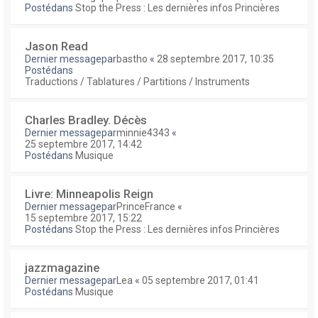
Postédans
Stop the Press : Les dernières infos Princières
Jason Read
Dernier messagepar
bastho
«
28 septembre 2017, 10:35
Postédans
Traductions / Tablatures / Partitions / Instruments
Charles Bradley. Décès
Dernier messagepar
minnie4343
«
25 septembre 2017, 14:42
Postédans
Musique
Livre: Minneapolis Reign
Dernier messagepar
PrinceFrance
«
15 septembre 2017, 15:22
Postédans
Stop the Press : Les dernières infos Princières
jazzmagazine
Dernier messagepar
Lea
«
05 septembre 2017, 01:41
Postédans
Musique