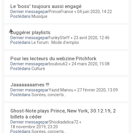
Le 'boss' toujours aussi engagé
Dernier messagepar
PrinceFrance
«
04 juin 2020, 14:22
Postédans
Musique
suggérer playlists
Dernier messagepar
FunkySteff
«
23 avril 2020, 12:46
Postédans
Le forum : Mode d'emploi
Pour les lecteurs du webzine Pitchfork
Dernier messagepar
boubou62
«
24 mars 2020, 15:08
Postédans
Culture
Jaaaaaaaames !!!
Dernier messagepar
Yazid Manou
«
27 février 2020, 13:09
Postédans
Soirées, concerts...
Ghost-Note plays Prince, New York, 30.12.19, 2
billets à céder
Dernier messagepar
Shockadelica72
«
18 novembre 2019, 23:20
Postédans
Soirées, concerts...