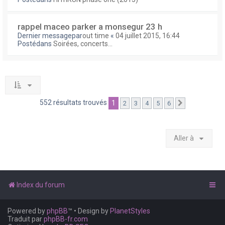
rappel maceo parker a monsegur 23 h
Dernier messagepar
out time
«
04 juillet 2015, 16:44
Postédans
Soirées, concerts...
552 résultats trouvés
1
2
3
4
5
6
Suivante
Aller à
Index du forum
Powered by
phpBB
™
• Design by
PlanetStyles
Traduit par
phpBB-fr.com