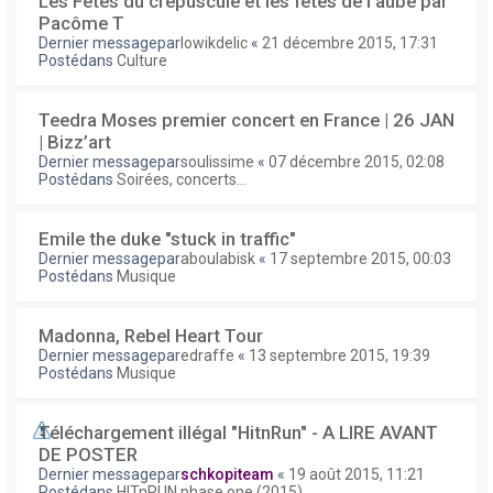
Les Fêtes du crépuscule et les fêtes de l'aube par
Pacôme T
Dernier messagepar
lowikdelic
«
21 décembre 2015, 17:31
Postédans
Culture
Teedra Moses premier concert en France | 26 JAN
| Bizz’art
Dernier messagepar
soulissime
«
07 décembre 2015, 02:08
Postédans
Soirées, concerts...
Emile the duke "stuck in traffic"
Dernier messagepar
aboulabisk
«
17 septembre 2015, 00:03
Postédans
Musique
Madonna, Rebel Heart Tour
Dernier messagepar
edraffe
«
13 septembre 2015, 19:39
Postédans
Musique
Téléchargement illégal "HitnRun" - A LIRE AVANT
DE POSTER
Dernier messagepar
schkopiteam
«
19 août 2015, 11:21
Postédans
HITnRUN phase one (2015)