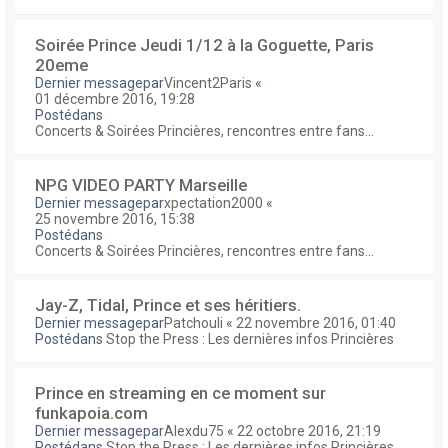
Soirée Prince Jeudi 1/12 à la Goguette, Paris
20eme
Dernier messagepar
Vincent2Paris
«
01 décembre 2016, 19:28
Postédans
Concerts & Soirées Princières, rencontres entre fans...
NPG VIDEO PARTY Marseille
Dernier messagepar
xpectation2000
«
25 novembre 2016, 15:38
Postédans
Concerts & Soirées Princières, rencontres entre fans...
Jay-Z, Tidal, Prince et ses héritiers.
Dernier messagepar
Patchouli
«
22 novembre 2016, 01:40
Postédans
Stop the Press : Les dernières infos Princières
Prince en streaming en ce moment sur
funkapoia.com
Dernier messagepar
Alexdu75
«
22 octobre 2016, 21:19
Postédans
Stop the Press : Les dernières infos Princières