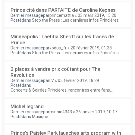
Prince cité dans PARFAITE de Caroline Kepnes
Dernier messagepar
princemattia
«
03 mars 2019, 15:20
Postédans
Stop the Press : Les dernières infos Princières
Minneapolis : Laetitia Shériff sur les traces de
Prince
Dernier messagepar
xodus_fr
«
20 février 2019, 01:38
Postédans
Stop the Press : Les dernières infos Princières
2 places à vendre prix coûtant pour The
Revolution
Dernier messagepar
LV
«
05 février 2019, 18:29
Postédans
Concerts & Soirées Princières, rencontres entre fans...
Michel legrand
Dernier messagepar
minnie4343
«
26 janvier 2019, 10:17
Postédans
Musique
Prince's Paisley Park launches arts program with