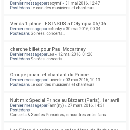
Dernier messagepar
sexymf
«
31 mai 2016, 12:47
Postédans
Le coin des musiciens et chanteurs
Vends 1 place LES INSUS a l'Olympia 05/06
Dernier messagepar
ccfunky
«
30 mai 2016, 00:04
Postédans
Soirées, concerts...
cherche billet pour Paul Mccartney
Dernier messagepar
Lea
«
12 mai 2016, 01:26
Postédans
Soirées, concerts...
Groupe jouant et chantant du Prince
Dernier messagepar
Lucienlr
«
03 mai 2016, 10:13
Postédans
Le coin des musiciens et chanteurs
Nuit mix Special Prince au Bizzart (Paris), 1er avril
Dernier messagepar
Fann(ny)
«
27 mars 2016, 14:31
Postédans
Concerts & Soirées Princières, rencontres entre fans...