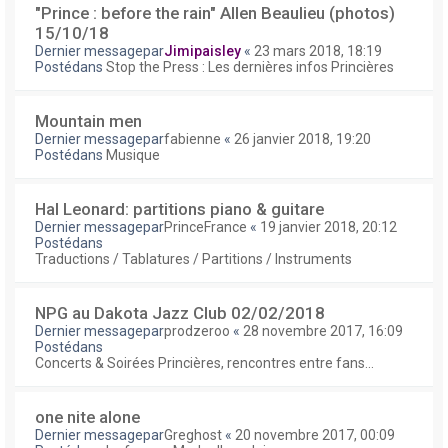
"Prince : before the rain" Allen Beaulieu (photos)
15/10/18
Dernier messagepar
Jimipaisley
«
23 mars 2018, 18:19
Postédans
Stop the Press : Les dernières infos Princières
Mountain men
Dernier messagepar
fabienne
«
26 janvier 2018, 19:20
Postédans
Musique
Hal Leonard: partitions piano & guitare
Dernier messagepar
PrinceFrance
«
19 janvier 2018, 20:12
Postédans
Traductions / Tablatures / Partitions / Instruments
NPG au Dakota Jazz Club 02/02/2018
Dernier messagepar
prodzeroo
«
28 novembre 2017, 16:09
Postédans
Concerts & Soirées Princières, rencontres entre fans...
one nite alone
Dernier messagepar
Greghost
«
20 novembre 2017, 00:09