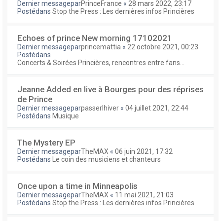
Dernier messagepar
PrinceFrance
«
28 mars 2022, 23:17
Postédans
Stop the Press : Les dernières infos Princières
Echoes of prince New morning 17102021
Dernier messagepar
princemattia
«
22 octobre 2021, 00:23
Postédans
Concerts & Soirées Princières, rencontres entre fans...
Jeanne Added en live à Bourges pour des réprises
de Prince
Dernier messagepar
passerlhiver
«
04 juillet 2021, 22:44
Postédans
Musique
The Mystery EP
Dernier messagepar
TheMAX
«
06 juin 2021, 17:32
Postédans
Le coin des musiciens et chanteurs
Once upon a time in Minneapolis
Dernier messagepar
TheMAX
«
11 mai 2021, 21:03
Postédans
Stop the Press : Les dernières infos Princières