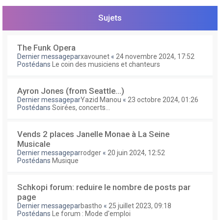
e
r
Sujets
The Funk Opera
Dernier messagepar
xavounet
«
24 novembre 2024, 17:52
Postédans
Le coin des musiciens et chanteurs
Ayron Jones (from Seattle...)
Dernier messagepar
Yazid Manou
«
23 octobre 2024, 01:26
Postédans
Soirées, concerts...
Vends 2 places Janelle Monae à La Seine
Musicale
Dernier messagepar
rodger
«
20 juin 2024, 12:52
Postédans
Musique
Schkopi forum: reduire le nombre de posts par
page
Dernier messagepar
bastho
«
25 juillet 2023, 09:18
Postédans
Le forum : Mode d'emploi