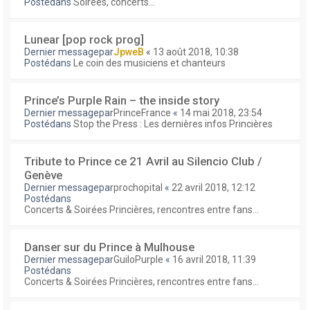
Postédans
Soirées, concerts...
Lunear [pop rock prog]
Dernier messagepar
JpweB
«
13 août 2018, 10:38
Postédans
Le coin des musiciens et chanteurs
Prince’s Purple Rain – the inside story
Dernier messagepar
PrinceFrance
«
14 mai 2018, 23:54
Postédans
Stop the Press : Les dernières infos Princières
Tribute to Prince ce 21 Avril au Silencio Club /
Genève
Dernier messagepar
prochopital
«
22 avril 2018, 12:12
Postédans
Concerts & Soirées Princières, rencontres entre fans...
Danser sur du Prince à Mulhouse
Dernier messagepar
GuiloPurple
«
16 avril 2018, 11:39
Postédans
Concerts & Soirées Princières, rencontres entre fans...