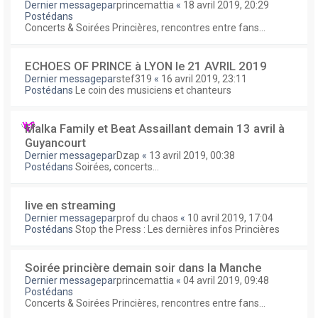
Dernier messagepar
princemattia
«
18 avril 2019, 20:29
Postédans
Concerts & Soirées Princières, rencontres entre fans...
ECHOES OF PRINCE à LYON le 21 AVRIL 2019
Dernier messagepar
stef319
«
16 avril 2019, 23:11
Postédans
Le coin des musiciens et chanteurs
Malka Family et Beat Assaillant demain 13 avril à
Guyancourt
Dernier messagepar
Dzap
«
13 avril 2019, 00:38
Postédans
Soirées, concerts...
live en streaming
Dernier messagepar
prof du chaos
«
10 avril 2019, 17:04
Postédans
Stop the Press : Les dernières infos Princières
Soirée princière demain soir dans la Manche
Dernier messagepar
princemattia
«
04 avril 2019, 09:48
Postédans
Concerts & Soirées Princières, rencontres entre fans...