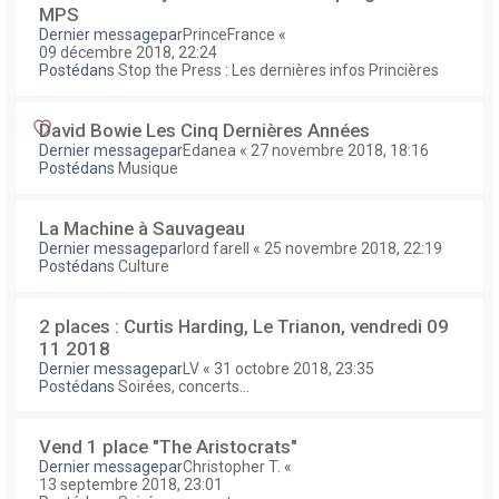
MPS
Dernier messagepar
PrinceFrance
«
09 décembre 2018, 22:24
Postédans
Stop the Press : Les dernières infos Princières
David Bowie Les Cinq Dernières Années
Dernier messagepar
Edanea
«
27 novembre 2018, 18:16
Postédans
Musique
La Machine à Sauvageau
Dernier messagepar
lord farell
«
25 novembre 2018, 22:19
Postédans
Culture
2 places : Curtis Harding, Le Trianon, vendredi 09
11 2018
Dernier messagepar
LV
«
31 octobre 2018, 23:35
Postédans
Soirées, concerts...
Vend 1 place "The Aristocrats"
Dernier messagepar
Christopher T.
«
13 septembre 2018, 23:01