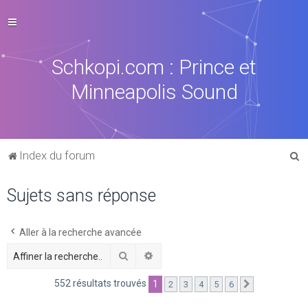
Schkopi.com : Prince et
Minneapolis Sound
R
Index du forum
e
Sujets sans réponse
c
h
e
Aller à la recherche avancée
r
Rechercher
Recherche avancée
c
552 résultats trouvés
1
2
3
4
5
6
Suivante
h