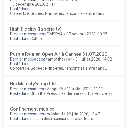
15 décembre 2020, 21:11
Postédans
Concerts & Soirées Princières, rencontres entre fans...
High Fidelity (la série tv)
Dernier messagepar
DMSR94
«
07 octobre 2020, 10:05
Postédans
Culture
Purple Rain en Open Air à Cannes 31.07.2020
Dernier messagepar
jamoftheyear
«
31 juillet 2020, 14:02
Postédans
Concerts & Soirées Princières, rencontres entre fans...
His Majesty's pop life
Dernier messagepar
Zappa45
«
12 juillet 2020, 11:12
Postédans
Stop the Press : Les dernières infos Princières
Confinement musical
Dernier messagepar
bellyland
«
29 juin 2020, 18:47
Postédans
Le coin des musiciens et chanteurs