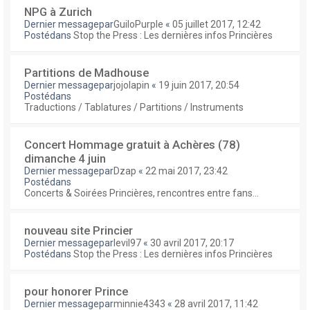
NPG à Zurich
Dernier messagepar
GuiloPurple
«
05 juillet 2017, 12:42
Postédans
Stop the Press : Les dernières infos Princières
Partitions de Madhouse
Dernier messagepar
jojolapin
«
19 juin 2017, 20:54
Postédans
Traductions / Tablatures / Partitions / Instruments
Concert Hommage gratuit à Achères (78)
dimanche 4 juin
Dernier messagepar
Dzap
«
22 mai 2017, 23:42
Postédans
Concerts & Soirées Princières, rencontres entre fans...
nouveau site Princier
Dernier messagepar
levil97
«
30 avril 2017, 20:17
Postédans
Stop the Press : Les dernières infos Princières
pour honorer Prince
Dernier messagepar
minnie4343
«
28 avril 2017, 11:42