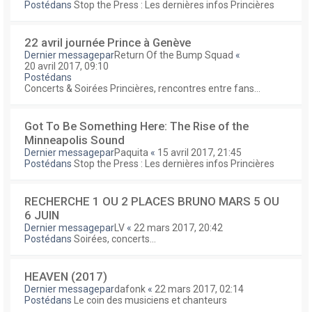
Postédans
Stop the Press : Les dernières infos Princières
22 avril journée Prince à Genève
Dernier messagepar
Return Of the Bump Squad
«
20 avril 2017, 09:10
Postédans
Concerts & Soirées Princières, rencontres entre fans...
Got To Be Something Here: The Rise of the
Minneapolis Sound
Dernier messagepar
Paquita
«
15 avril 2017, 21:45
Postédans
Stop the Press : Les dernières infos Princières
RECHERCHE 1 OU 2 PLACES BRUNO MARS 5 OU
6 JUIN
Dernier messagepar
LV
«
22 mars 2017, 20:42
Postédans
Soirées, concerts...
HEAVEN (2017)
Dernier messagepar
dafonk
«
22 mars 2017, 02:14
Postédans
Le coin des musiciens et chanteurs