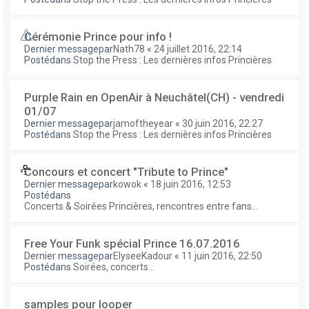
Cérémonie Prince pour info !
Dernier messagepar
Nath78
«
24 juillet 2016, 22:14
Postédans
Stop the Press : Les dernières infos Princières
Purple Rain en OpenAir à Neuchâtel(CH) - vendredi
01/07
Dernier messagepar
jamoftheyear
«
30 juin 2016, 22:27
Postédans
Stop the Press : Les dernières infos Princières
Concours et concert "Tribute to Prince"
Dernier messagepar
kowok
«
18 juin 2016, 12:53
Postédans
Concerts & Soirées Princières, rencontres entre fans...
Free Your Funk spécial Prince 16.07.2016
Dernier messagepar
ElyseeKadour
«
11 juin 2016, 22:50
Postédans
Soirées, concerts...
samples pour looper