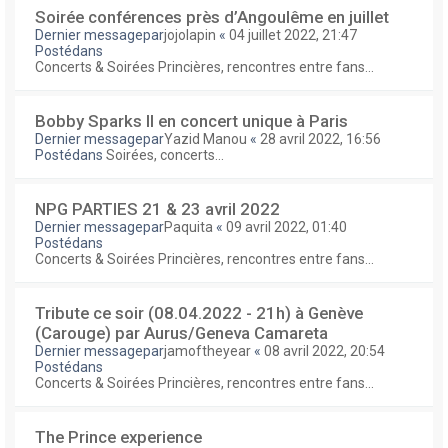
Soirée conférences près d’Angoulême en juillet
Dernier messagepar
jojolapin
«
04 juillet 2022, 21:47
Postédans
Concerts & Soirées Princières, rencontres entre fans...
Bobby Sparks II en concert unique à Paris
Dernier messagepar
Yazid Manou
«
28 avril 2022, 16:56
Postédans
Soirées, concerts...
NPG PARTIES 21 & 23 avril 2022
Dernier messagepar
Paquita
«
09 avril 2022, 01:40
Postédans
Concerts & Soirées Princières, rencontres entre fans...
Tribute ce soir (08.04.2022 - 21h) à Genève
(Carouge) par Aurus/Geneva Camareta
Dernier messagepar
jamoftheyear
«
08 avril 2022, 20:54
Postédans
Concerts & Soirées Princières, rencontres entre fans...
The Prince experience