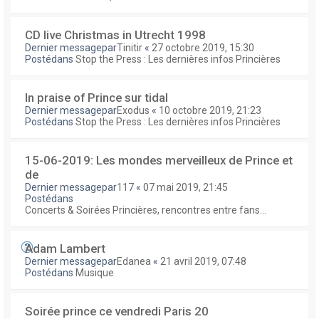
CD live Christmas in Utrecht 1998
Dernier messagepar
Tinitir
«
27 octobre 2019, 15:30
Postédans
Stop the Press : Les dernières infos Princières
In praise of Prince sur tidal
Dernier messagepar
Exodus
«
10 octobre 2019, 21:23
Postédans
Stop the Press : Les dernières infos Princières
15-06-2019: Les mondes merveilleux de Prince et
de
Dernier messagepar
117
«
07 mai 2019, 21:45
Postédans
Concerts & Soirées Princières, rencontres entre fans...
Adam Lambert
Dernier messagepar
Edanea
«
21 avril 2019, 07:48
Postédans
Musique
Soirée prince ce vendredi Paris 20