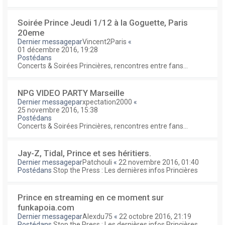
Soirée Prince Jeudi 1/12 à la Goguette, Paris
20eme
Dernier messagepar
Vincent2Paris
«
01 décembre 2016, 19:28
Postédans
Concerts & Soirées Princières, rencontres entre fans...
NPG VIDEO PARTY Marseille
Dernier messagepar
xpectation2000
«
25 novembre 2016, 15:38
Postédans
Concerts & Soirées Princières, rencontres entre fans...
Jay-Z, Tidal, Prince et ses héritiers.
Dernier messagepar
Patchouli
«
22 novembre 2016, 01:40
Postédans
Stop the Press : Les dernières infos Princières
Prince en streaming en ce moment sur
funkapoia.com
Dernier messagepar
Alexdu75
«
22 octobre 2016, 21:19
Postédans
Stop the Press : Les dernières infos Princières