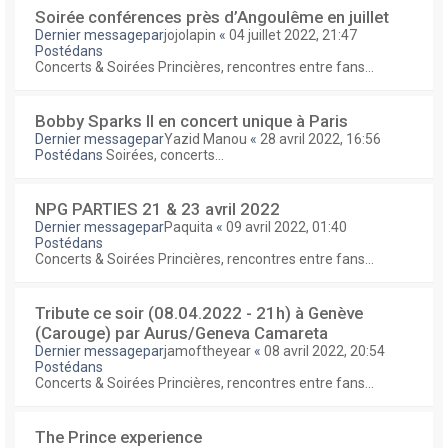
Soirée conférences près d’Angoulême en juillet
Dernier messagepar
jojolapin
«
04 juillet 2022, 21:47
Postédans
Concerts & Soirées Princières, rencontres entre fans...
Bobby Sparks II en concert unique à Paris
Dernier messagepar
Yazid Manou
«
28 avril 2022, 16:56
Postédans
Soirées, concerts...
NPG PARTIES 21 & 23 avril 2022
Dernier messagepar
Paquita
«
09 avril 2022, 01:40
Postédans
Concerts & Soirées Princières, rencontres entre fans...
Tribute ce soir (08.04.2022 - 21h) à Genève
(Carouge) par Aurus/Geneva Camareta
Dernier messagepar
jamoftheyear
«
08 avril 2022, 20:54
Postédans
Concerts & Soirées Princières, rencontres entre fans...
The Prince experience