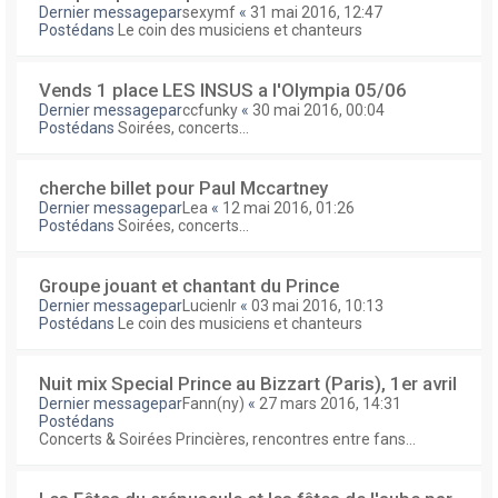
Dernier messagepar
sexymf
«
31 mai 2016, 12:47
Postédans
Le coin des musiciens et chanteurs
Vends 1 place LES INSUS a l'Olympia 05/06
Dernier messagepar
ccfunky
«
30 mai 2016, 00:04
Postédans
Soirées, concerts...
cherche billet pour Paul Mccartney
Dernier messagepar
Lea
«
12 mai 2016, 01:26
Postédans
Soirées, concerts...
Groupe jouant et chantant du Prince
Dernier messagepar
Lucienlr
«
03 mai 2016, 10:13
Postédans
Le coin des musiciens et chanteurs
Nuit mix Special Prince au Bizzart (Paris), 1er avril
Dernier messagepar
Fann(ny)
«
27 mars 2016, 14:31
Postédans
Concerts & Soirées Princières, rencontres entre fans...