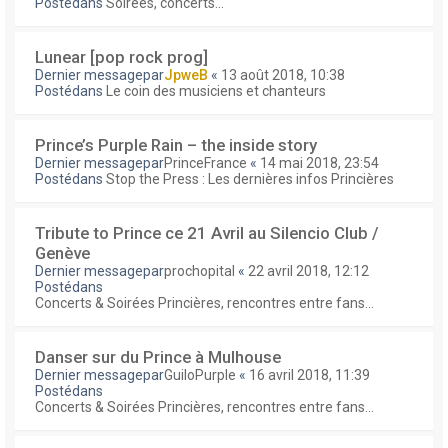
Postédans
Soirées, concerts...
Lunear [pop rock prog]
Dernier messagepar
JpweB
«
13 août 2018, 10:38
Postédans
Le coin des musiciens et chanteurs
Prince’s Purple Rain – the inside story
Dernier messagepar
PrinceFrance
«
14 mai 2018, 23:54
Postédans
Stop the Press : Les dernières infos Princières
Tribute to Prince ce 21 Avril au Silencio Club /
Genève
Dernier messagepar
prochopital
«
22 avril 2018, 12:12
Postédans
Concerts & Soirées Princières, rencontres entre fans...
Danser sur du Prince à Mulhouse
Dernier messagepar
GuiloPurple
«
16 avril 2018, 11:39
Postédans
Concerts & Soirées Princières, rencontres entre fans...