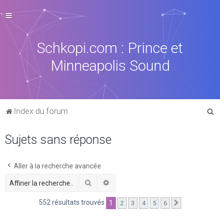
Schkopi.com : Prince et
Minneapolis Sound
R
Index du forum
e
Sujets sans réponse
c
h
e
Aller à la recherche avancée
r
Rechercher
Recherche avancée
c
552 résultats trouvés
1
2
3
4
5
6
Suivante
h