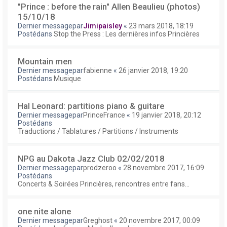
"Prince : before the rain" Allen Beaulieu (photos)
15/10/18
Dernier messagepar
Jimipaisley
«
23 mars 2018, 18:19
Postédans
Stop the Press : Les dernières infos Princières
Mountain men
Dernier messagepar
fabienne
«
26 janvier 2018, 19:20
Postédans
Musique
Hal Leonard: partitions piano & guitare
Dernier messagepar
PrinceFrance
«
19 janvier 2018, 20:12
Postédans
Traductions / Tablatures / Partitions / Instruments
NPG au Dakota Jazz Club 02/02/2018
Dernier messagepar
prodzeroo
«
28 novembre 2017, 16:09
Postédans
Concerts & Soirées Princières, rencontres entre fans...
one nite alone
Dernier messagepar
Greghost
«
20 novembre 2017, 00:09