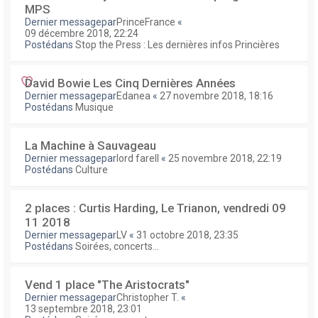
MPS
Dernier messagepar
PrinceFrance
«
09 décembre 2018, 22:24
Postédans
Stop the Press : Les dernières infos Princières
David Bowie Les Cinq Dernières Années
Dernier messagepar
Edanea
«
27 novembre 2018, 18:16
Postédans
Musique
La Machine à Sauvageau
Dernier messagepar
lord farell
«
25 novembre 2018, 22:19
Postédans
Culture
2 places : Curtis Harding, Le Trianon, vendredi 09
11 2018
Dernier messagepar
LV
«
31 octobre 2018, 23:35
Postédans
Soirées, concerts...
Vend 1 place "The Aristocrats"
Dernier messagepar
Christopher T.
«
13 septembre 2018, 23:01