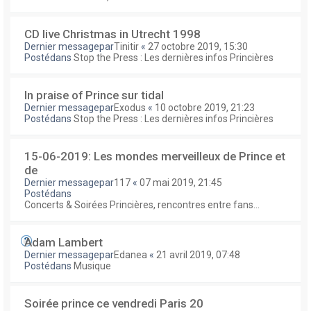
CD live Christmas in Utrecht 1998
Dernier messagepar
Tinitir
«
27 octobre 2019, 15:30
Postédans
Stop the Press : Les dernières infos Princières
In praise of Prince sur tidal
Dernier messagepar
Exodus
«
10 octobre 2019, 21:23
Postédans
Stop the Press : Les dernières infos Princières
15-06-2019: Les mondes merveilleux de Prince et
de
Dernier messagepar
117
«
07 mai 2019, 21:45
Postédans
Concerts & Soirées Princières, rencontres entre fans...
Adam Lambert
Dernier messagepar
Edanea
«
21 avril 2019, 07:48
Postédans
Musique
Soirée prince ce vendredi Paris 20