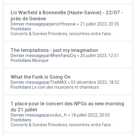
Liv Warfield à Bonneville (Haute-Savoie) - 22/07 -
près de Genève
Dernier messagepar
jamoftheyear
«
21 juillet 2023, 20:35
Postédans
Concerts & Soirées Princières, rencontres entre fans...
The temptations - just my imagination
Dernier messagepar
WhenFansCry
«
20 juillet 2023, 12:51
Postédans
Musique
What the Funk is Going On
Dernier messagepar
TheMAX
«
03 décembre 2022, 18:52
Postédans
Le coin des musiciens et chanteurs
1 place pour le concert des NPGs au new morning
du 21 juillet
Dernier messagepar
xodus_fr
«
18 juillet 2022, 20:05
Postédans
Concerts & Soirées Princières, rencontres entre fans...