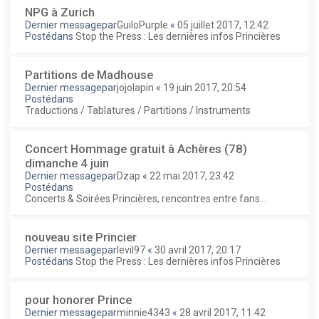
NPG à Zurich
Dernier messagepar
GuiloPurple
«
05 juillet 2017, 12:42
Postédans
Stop the Press : Les dernières infos Princières
Partitions de Madhouse
Dernier messagepar
jojolapin
«
19 juin 2017, 20:54
Postédans
Traductions / Tablatures / Partitions / Instruments
Concert Hommage gratuit à Achères (78)
dimanche 4 juin
Dernier messagepar
Dzap
«
22 mai 2017, 23:42
Postédans
Concerts & Soirées Princières, rencontres entre fans...
nouveau site Princier
Dernier messagepar
levil97
«
30 avril 2017, 20:17
Postédans
Stop the Press : Les dernières infos Princières
pour honorer Prince
Dernier messagepar
minnie4343
«
28 avril 2017, 11:42