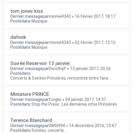
tom jones kiss
Dernier messagepar
minnie4343
«
16 février 2017, 18:17
Postédans
Musique
dafonk
Dernier messagepar
minnie4343
«
02 février 2017, 12:15
Postédans
Musique
Soirée Reservoir 13 janvier
Dernier messagepar
DorothyP
«
13 janvier 2017, 20:56
Postédans
Concerts & Soirées Princières, rencontres entre fans...
Miniature PRINCE
Dernier messagepar
fcoglio
«
04 janvier 2017, 14:37
Postédans
Stop the Press : Les dernières infos Princières
Terence Blanchard
Dernier messagepar
DMSR94
«
14 décembre 2016, 13:47
Postédans
Soirées, concerts...