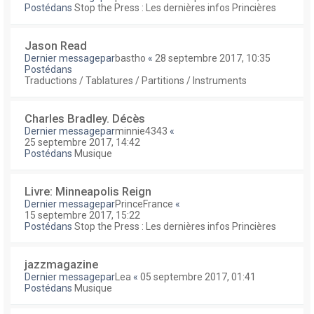
Postédans
Stop the Press : Les dernières infos Princières
Jason Read
Dernier messagepar
bastho
«
28 septembre 2017, 10:35
Postédans
Traductions / Tablatures / Partitions / Instruments
Charles Bradley. Décès
Dernier messagepar
minnie4343
«
25 septembre 2017, 14:42
Postédans
Musique
Livre: Minneapolis Reign
Dernier messagepar
PrinceFrance
«
15 septembre 2017, 15:22
Postédans
Stop the Press : Les dernières infos Princières
jazzmagazine
Dernier messagepar
Lea
«
05 septembre 2017, 01:41
Postédans
Musique