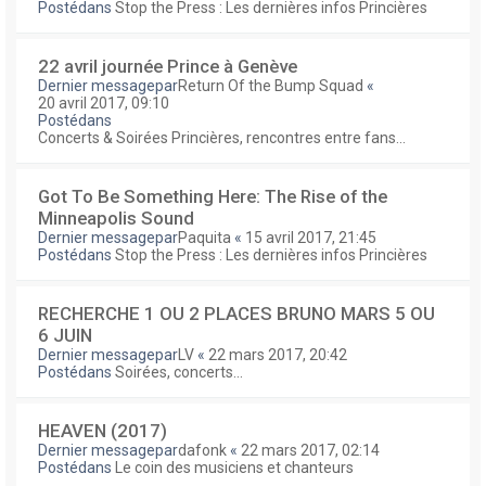
Postédans
Stop the Press : Les dernières infos Princières
22 avril journée Prince à Genève
Dernier messagepar
Return Of the Bump Squad
«
20 avril 2017, 09:10
Postédans
Concerts & Soirées Princières, rencontres entre fans...
Got To Be Something Here: The Rise of the
Minneapolis Sound
Dernier messagepar
Paquita
«
15 avril 2017, 21:45
Postédans
Stop the Press : Les dernières infos Princières
RECHERCHE 1 OU 2 PLACES BRUNO MARS 5 OU
6 JUIN
Dernier messagepar
LV
«
22 mars 2017, 20:42
Postédans
Soirées, concerts...
HEAVEN (2017)
Dernier messagepar
dafonk
«
22 mars 2017, 02:14
Postédans
Le coin des musiciens et chanteurs