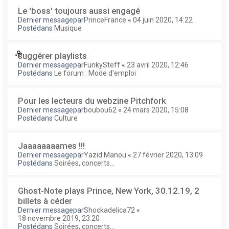
Le 'boss' toujours aussi engagé
Dernier messagepar
PrinceFrance
«
04 juin 2020, 14:22
Postédans
Musique
suggérer playlists
Dernier messagepar
FunkySteff
«
23 avril 2020, 12:46
Postédans
Le forum : Mode d'emploi
Pour les lecteurs du webzine Pitchfork
Dernier messagepar
boubou62
«
24 mars 2020, 15:08
Postédans
Culture
Jaaaaaaaames !!!
Dernier messagepar
Yazid Manou
«
27 février 2020, 13:09
Postédans
Soirées, concerts...
Ghost-Note plays Prince, New York, 30.12.19, 2
billets à céder
Dernier messagepar
Shockadelica72
«
18 novembre 2019, 23:20
Postédans
Soirées, concerts...