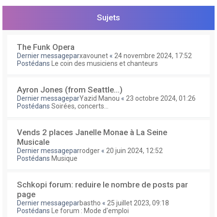
e
r
Sujets
The Funk Opera
Dernier messagepar
xavounet
«
24 novembre 2024, 17:52
Postédans
Le coin des musiciens et chanteurs
Ayron Jones (from Seattle...)
Dernier messagepar
Yazid Manou
«
23 octobre 2024, 01:26
Postédans
Soirées, concerts...
Vends 2 places Janelle Monae à La Seine
Musicale
Dernier messagepar
rodger
«
20 juin 2024, 12:52
Postédans
Musique
Schkopi forum: reduire le nombre de posts par
page
Dernier messagepar
bastho
«
25 juillet 2023, 09:18
Postédans
Le forum : Mode d'emploi