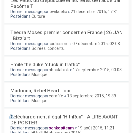
Les Fêtes du crépuscule et les fêtes de l'aube par
Pacôme T
Dernier messagepar
lowikdelic
«
21 décembre 2015, 17:31
Postédans
Culture
Teedra Moses premier concert en France | 26 JAN
| Bizz’art
Dernier messagepar
soulissime
«
07 décembre 2015, 02:08
Postédans
Soirées, concerts...
Emile the duke "stuck in traffic"
Dernier messagepar
aboulabisk
«
17 septembre 2015, 00:03
Postédans
Musique
Madonna, Rebel Heart Tour
Dernier messagepar
edraffe
«
13 septembre 2015, 19:39
Postédans
Musique
Téléchargement illégal "HitnRun" - A LIRE AVANT
DE POSTER
Dernier messagepar
schkopiteam
«
19 août 2015, 11:21
Postédans
HITnRUN phase one (2015)