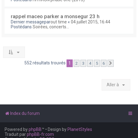
rappel maceo parker a monsegur 23 h
Dernier messagepar
out time
«
04 juillet 2015, 16:44
Postédans
Soirées, concerts...
552 résultats trouvés
1
2
3
4
5
6
Suivante
Aller à
Index du forum
Powered by
phpBB
™
• Design by
PlanetStyles
Traduit par
phpBB-fr.com