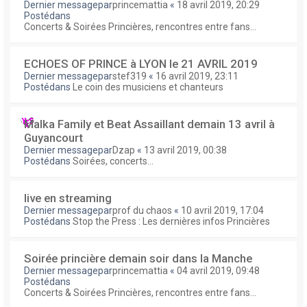
Dernier messagepar
princemattia
«
18 avril 2019, 20:29
Postédans
Concerts & Soirées Princières, rencontres entre fans...
ECHOES OF PRINCE à LYON le 21 AVRIL 2019
Dernier messagepar
stef319
«
16 avril 2019, 23:11
Postédans
Le coin des musiciens et chanteurs
Malka Family et Beat Assaillant demain 13 avril à
Guyancourt
Dernier messagepar
Dzap
«
13 avril 2019, 00:38
Postédans
Soirées, concerts...
live en streaming
Dernier messagepar
prof du chaos
«
10 avril 2019, 17:04
Postédans
Stop the Press : Les dernières infos Princières
Soirée princière demain soir dans la Manche
Dernier messagepar
princemattia
«
04 avril 2019, 09:48
Postédans
Concerts & Soirées Princières, rencontres entre fans...