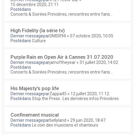
15 décembre 2020, 21:11
Postédans
Concerts & Soirées Princières, rencontres entre fans...
High Fidelity (la série tv)
Dernier messagepar
DMSR94
«
07 octobre 2020, 10:05
Postédans
Culture
Purple Rain en Open Air à Cannes 31.07.2020
Dernier messagepar
jamoftheyear
«
31 juillet 2020, 14:02
Postédans
Concerts & Soirées Princières, rencontres entre fans...
His Majesty's pop life
Dernier messagepar
Zappa45
«
12 juillet 2020, 11:12
Postédans
Stop the Press : Les dernières infos Princières
Confinement musical
Dernier messagepar
bellyland
«
29 juin 2020, 18:47
Postédans
Le coin des musiciens et chanteurs