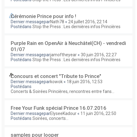
Cérémonie Prince pour info !
Dernier messagepar
Nath78
«
24 juillet 2016, 22:14
Postédans
Stop the Press : Les dernières infos Princières
Purple Rain en OpenAir à Neuchâtel(CH) - vendredi
01/07
Dernier messagepar
jamoftheyear
«
30 juin 2016, 22:27
Postédans
Stop the Press : Les dernières infos Princières
Concours et concert "Tribute to Prince"
Dernier messagepar
kowok
«
18 juin 2016, 12:53
Postédans
Concerts & Soirées Princières, rencontres entre fans...
Free Your Funk spécial Prince 16.07.2016
Dernier messagepar
ElyseeKadour
«
11 juin 2016, 22:50
Postédans
Soirées, concerts...
samples pour looper