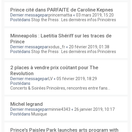
Prince cité dans PARFAITE de Caroline Kepnes
Dernier messagepar
princemattia
«
03 mars 2019, 15:20
Postédans
Stop the Press : Les dernières infos Princières
Minneapolis : Laetitia Shériff sur les traces de
Prince
Dernier messagepar
xodus_fr
«
20 février 2019, 01:38
Postédans
Stop the Press : Les dernières infos Princières
2 places à vendre prix coûtant pour The
Revolution
Dernier messagepar
LV
«
05 février 2019, 18:29
Postédans
Concerts & Soirées Princières, rencontres entre fans...
Michel legrand
Dernier messagepar
minnie4343
«
26 janvier 2019, 10:17
Postédans
Musique
Prince's Paisley Park launches arts program with