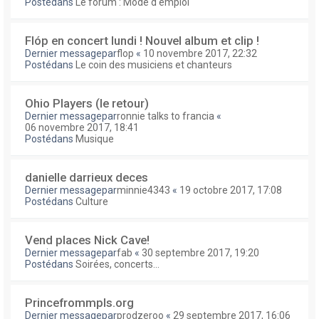
Postédans
Le forum : Mode d'emploi
Flóp en concert lundi ! Nouvel album et clip !
Dernier messagepar
flop
«
10 novembre 2017, 22:32
Postédans
Le coin des musiciens et chanteurs
Ohio Players (le retour)
Dernier messagepar
ronnie talks to francia
«
06 novembre 2017, 18:41
Postédans
Musique
danielle darrieux deces
Dernier messagepar
minnie4343
«
19 octobre 2017, 17:08
Postédans
Culture
Vend places Nick Cave!
Dernier messagepar
fab
«
30 septembre 2017, 19:20
Postédans
Soirées, concerts...
Princefrommpls.org
Dernier messagepar
prodzeroo
«
29 septembre 2017, 16:06