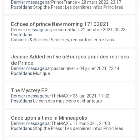
Dernier messagepar
PrinceFrance
«
28 mars 2022, 23:17
Postédans
Stop the Press : Les dernières infos Princières
Echoes of prince New morning 17102021
Dernier messagepar
princemattia
«
22 octobre 2021, 00:23
Postédans
Concerts & Soirées Princières, rencontres entre fans...
Jeanne Added en live à Bourges pour des réprises
de Prince
Dernier messagepar
passerlhiver
«
04 juillet 2021, 22:44
Postédans
Musique
The Mystery EP
Dernier messagepar
TheMAX
«
06 juin 2021, 17:32
Postédans
Le coin des musiciens et chanteurs
Once upon a time in Minneapolis
Dernier messagepar
TheMAX
«
11 mai 2021, 21:03
Postédans
Stop the Press : Les dernières infos Princières