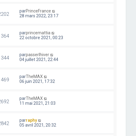
par
PrinceFrance
2202
28 mars 2022, 23:17
par
princemattia
1364
22 octobre 2021, 00:23
par
passerlhiver
1344
04 juillet 2021, 22:44
par
TheMAX
1469
06 juin 2021, 17:32
par
TheMAX
2692
11 mai 2021, 21:03
par
raphy
2842
05 avril 2021, 20:32