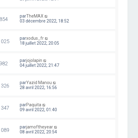
par
TheMAX
854
03 décembre 2022, 18:52
par
xodus_fr
1025
18 juillet 2022, 20:05
par
jojolapin
982
04 juillet 2022, 21:47
par
Yazid Manou
1326
28 avril 2022, 16:56
par
Paquita
1347
09 avril 2022, 01:40
par
jamoftheyear
1089
08 avril 2022, 20:54