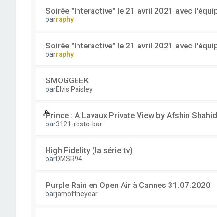
Soirée "Interactive" le 21 avril 2021 avec l'équ
par
raphy
Soirée "Interactive" le 21 avril 2021 avec l'équ
par
raphy
SMOGGEEK
par
Elvis Paisley
Prince : A Lavaux Private View by Afshin Shahid
par
3121-resto-bar
High Fidelity (la série tv)
par
DMSR94
Purple Rain en Open Air à Cannes 31.07.2020
par
jamoftheyear