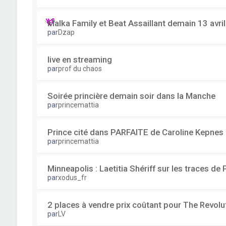
Malka Family et Beat Assaillant demain 13 avri
par
Dzap
live en streaming
par
prof du chaos
Soirée princière demain soir dans la Manche
par
princemattia
Prince cité dans PARFAITE de Caroline Kepnes
par
princemattia
Minneapolis : Laetitia Shériff sur les traces de 
par
xodus_fr
2 places à vendre prix coûtant pour The Revolu
par
LV