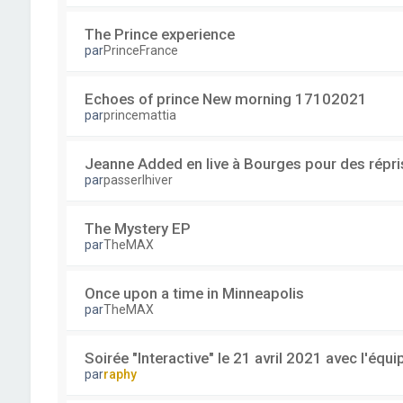
The Prince experience
par
PrinceFrance
Echoes of prince New morning 17102021
par
princemattia
Jeanne Added en live à Bourges pour des répri
par
passerlhiver
The Mystery EP
par
TheMAX
Once upon a time in Minneapolis
par
TheMAX
Soirée "Interactive" le 21 avril 2021 avec l'équ
par
raphy