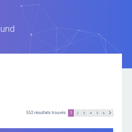
ound
552 résultats trouvés
1
2
3
4
5
6
Suivante