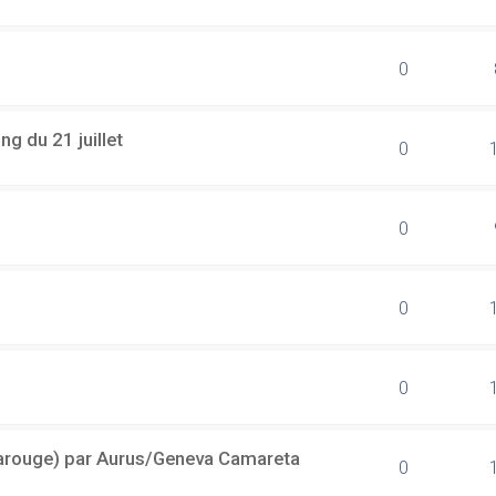
0
g du 21 juillet
0
0
0
0
(Carouge) par Aurus/Geneva Camareta
0