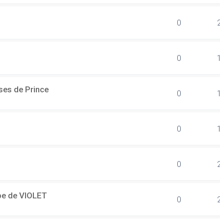
0
0
ses de Prince
0
0
0
ipe de VIOLET
0