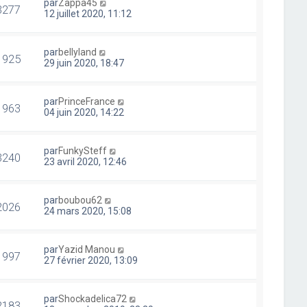
par
Zappa45
3277
12 juillet 2020, 11:12
par
bellyland
1925
29 juin 2020, 18:47
par
PrinceFrance
1963
04 juin 2020, 14:22
par
FunkySteff
3240
23 avril 2020, 12:46
par
boubou62
2026
24 mars 2020, 15:08
par
Yazid Manou
1997
27 février 2020, 13:09
par
Shockadelica72
2183