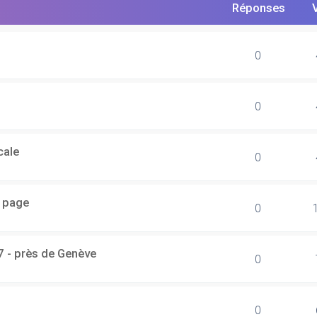
Réponses
0
0
cale
0
r page
0
7 - près de Genève
0
0