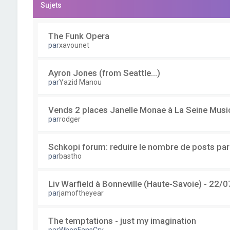
Sujets
The Funk Opera
par
xavounet
Ayron Jones (from Seattle...)
par
Yazid Manou
Vends 2 places Janelle Monae à La Seine Musi
par
rodger
Schkopi forum: reduire le nombre de posts pa
par
bastho
Liv Warfield à Bonneville (Haute-Savoie) - 22/0
par
jamoftheyear
The temptations - just my imagination