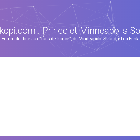
kopi.com : Prince et Minneapolis S
Forum destiné aux "fans de Prince", du Minneapolis Sound, et du Funk