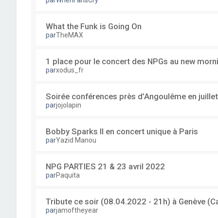
par
WhenFansCry
What the Funk is Going On
par
TheMAX
1 place pour le concert des NPGs au new mornin
par
xodus_fr
Soirée conférences près d’Angoulême en juillet
par
jojolapin
Bobby Sparks II en concert unique à Paris
par
Yazid Manou
NPG PARTIES 21 & 23 avril 2022
par
Paquita
Tribute ce soir (08.04.2022 - 21h) à Genève 
par
jamoftheyear