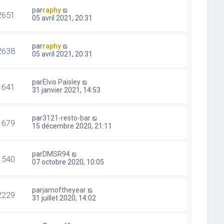
par
raphy
2651
05 avril 2021, 20:31
par
raphy
2638
05 avril 2021, 20:31
par
Elvis Paisley
1641
31 janvier 2021, 14:53
par
3121-resto-bar
1679
15 décembre 2020, 21:11
par
DMSR94
1540
07 octobre 2020, 10:05
par
jamoftheyear
2229
31 juillet 2020, 14:02