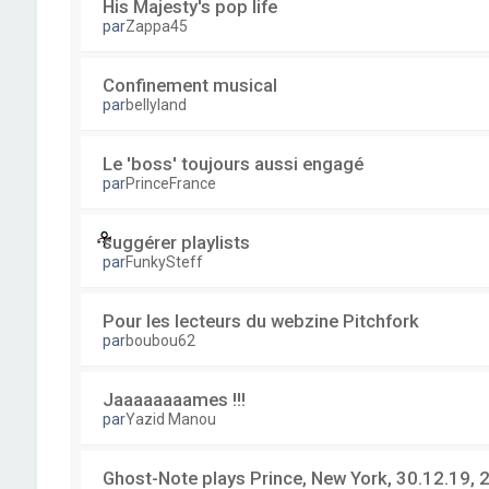
His Majesty's pop life
par
Zappa45
Confinement musical
par
bellyland
Le 'boss' toujours aussi engagé
par
PrinceFrance
suggérer playlists
par
FunkySteff
Pour les lecteurs du webzine Pitchfork
par
boubou62
Jaaaaaaaames !!!
par
Yazid Manou
Ghost-Note plays Prince, New York, 30.12.19, 2 