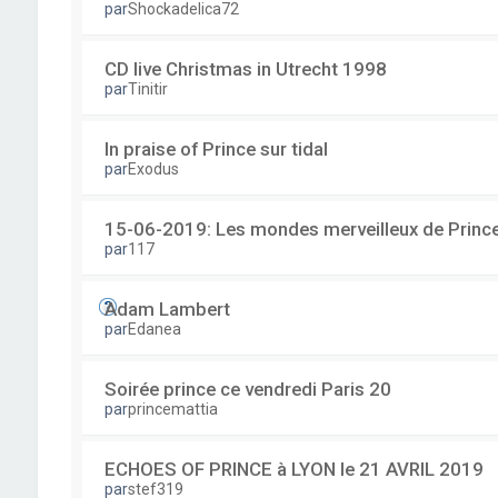
par
Shockadelica72
CD live Christmas in Utrecht 1998
par
Tinitir
In praise of Prince sur tidal
par
Exodus
15-06-2019: Les mondes merveilleux de Prince
par
117
Adam Lambert
par
Edanea
Soirée prince ce vendredi Paris 20
par
princemattia
ECHOES OF PRINCE à LYON le 21 AVRIL 2019
par
stef319