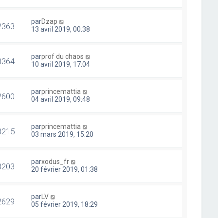
par
Dzap
2363
13 avril 2019, 00:38
par
prof du chaos
3364
10 avril 2019, 17:04
par
princemattia
2600
04 avril 2019, 09:48
par
princemattia
3215
03 mars 2019, 15:20
par
xodus_fr
3203
20 février 2019, 01:38
par
LV
2629
05 février 2019, 18:29