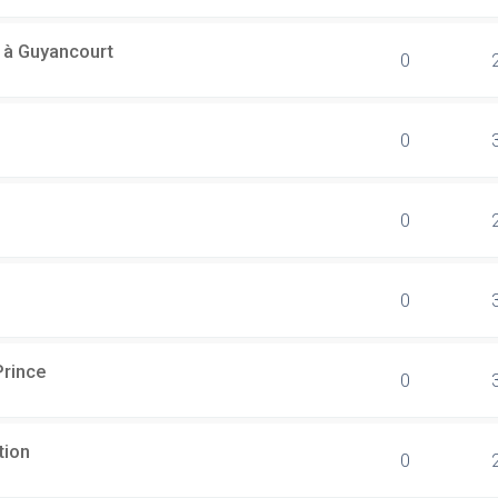
l à Guyancourt
0
0
0
0
Prince
0
tion
0