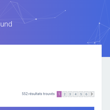
ound
552 résultats trouvés
1
2
3
4
5
6
Suivante