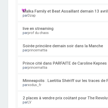
Malka Family et Beat Assaillant demain 13 avri
par
Dzap
live en streaming
par
prof du chaos
Soirée princière demain soir dans la Manche
par
princemattia
Prince cité dans PARFAITE de Caroline Kepnes
par
princemattia
Minneapolis : Laetitia Shériff sur les traces de 
par
xodus_fr
2 places à vendre prix coûtant pour The Revolu
par
LV