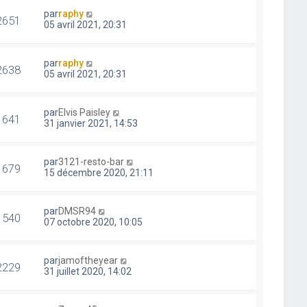
par
raphy
2651
05 avril 2021, 20:31
par
raphy
2638
05 avril 2021, 20:31
par
Elvis Paisley
1641
31 janvier 2021, 14:53
par
3121-resto-bar
1679
15 décembre 2020, 21:11
par
DMSR94
1540
07 octobre 2020, 10:05
par
jamoftheyear
2229
31 juillet 2020, 14:02