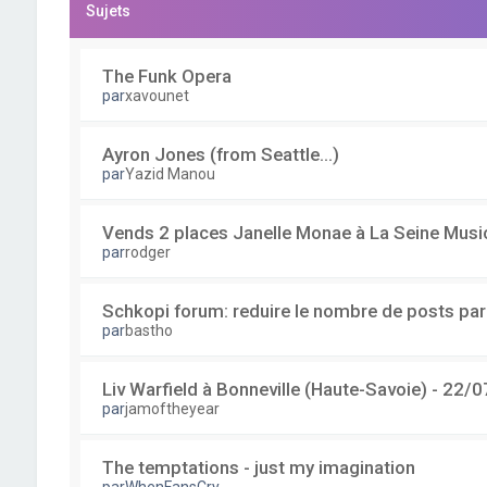
Sujets
The Funk Opera
par
xavounet
Ayron Jones (from Seattle...)
par
Yazid Manou
Vends 2 places Janelle Monae à La Seine Musi
par
rodger
Schkopi forum: reduire le nombre de posts pa
par
bastho
Liv Warfield à Bonneville (Haute-Savoie) - 22/0
par
jamoftheyear
The temptations - just my imagination