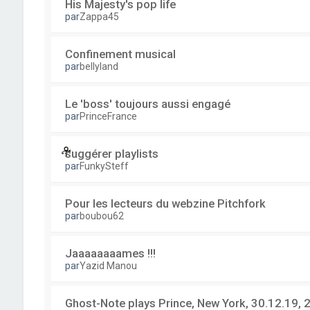
His Majesty's pop life
par
Zappa45
Confinement musical
par
bellyland
Le 'boss' toujours aussi engagé
par
PrinceFrance
suggérer playlists
par
FunkySteff
Pour les lecteurs du webzine Pitchfork
par
boubou62
Jaaaaaaaames !!!
par
Yazid Manou
Ghost-Note plays Prince, New York, 30.12.19, 2 