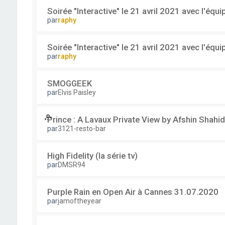
Soirée "Interactive" le 21 avril 2021 avec l'équ
par
raphy
Soirée "Interactive" le 21 avril 2021 avec l'équ
par
raphy
SMOGGEEK
par
Elvis Paisley
Prince : A Lavaux Private View by Afshin Shahid
par
3121-resto-bar
High Fidelity (la série tv)
par
DMSR94
Purple Rain en Open Air à Cannes 31.07.2020
par
jamoftheyear