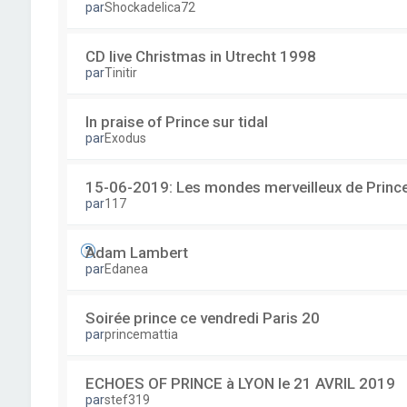
par
Shockadelica72
CD live Christmas in Utrecht 1998
par
Tinitir
In praise of Prince sur tidal
par
Exodus
15-06-2019: Les mondes merveilleux de Prince
par
117
Adam Lambert
par
Edanea
Soirée prince ce vendredi Paris 20
par
princemattia
ECHOES OF PRINCE à LYON le 21 AVRIL 2019
par
stef319