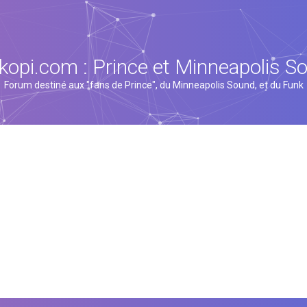
kopi.com : Prince et Minneapolis S
Forum destiné aux "fans de Prince", du Minneapolis Sound, et du Funk