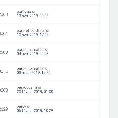
par
Dzap
2363
13 avril 2019, 00:38
par
prof du chaos
3364
10 avril 2019, 17:04
par
princemattia
2600
04 avril 2019, 09:48
par
princemattia
3215
03 mars 2019, 15:20
par
xodus_fr
3203
20 février 2019, 01:38
par
LV
2629
05 février 2019, 18:29