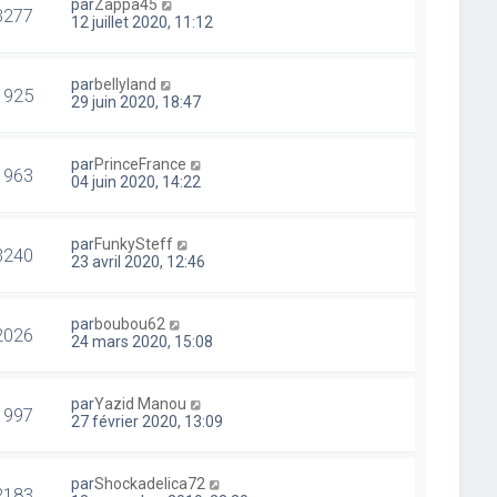
par
Zappa45
3277
12 juillet 2020, 11:12
par
bellyland
1925
29 juin 2020, 18:47
par
PrinceFrance
1963
04 juin 2020, 14:22
par
FunkySteff
3240
23 avril 2020, 12:46
par
boubou62
2026
24 mars 2020, 15:08
par
Yazid Manou
1997
27 février 2020, 13:09
par
Shockadelica72
2183