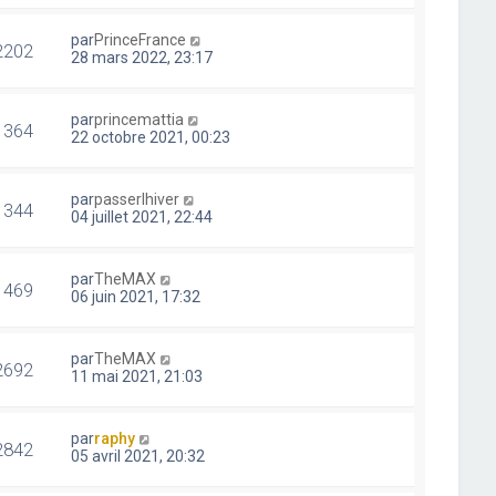
par
PrinceFrance
2202
28 mars 2022, 23:17
par
princemattia
1364
22 octobre 2021, 00:23
par
passerlhiver
1344
04 juillet 2021, 22:44
par
TheMAX
1469
06 juin 2021, 17:32
par
TheMAX
2692
11 mai 2021, 21:03
par
raphy
2842
05 avril 2021, 20:32