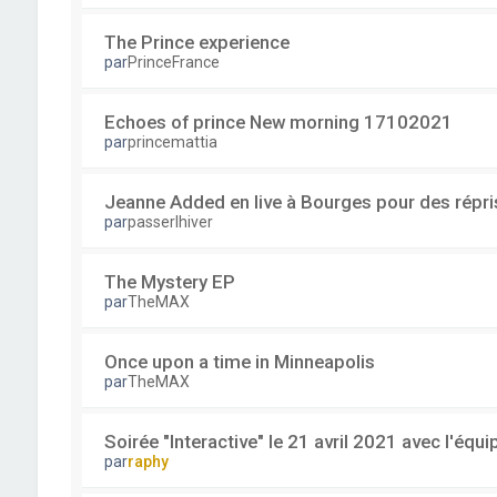
The Prince experience
par
PrinceFrance
Echoes of prince New morning 17102021
par
princemattia
Jeanne Added en live à Bourges pour des répri
par
passerlhiver
The Mystery EP
par
TheMAX
Once upon a time in Minneapolis
par
TheMAX
Soirée "Interactive" le 21 avril 2021 avec l'équ
par
raphy