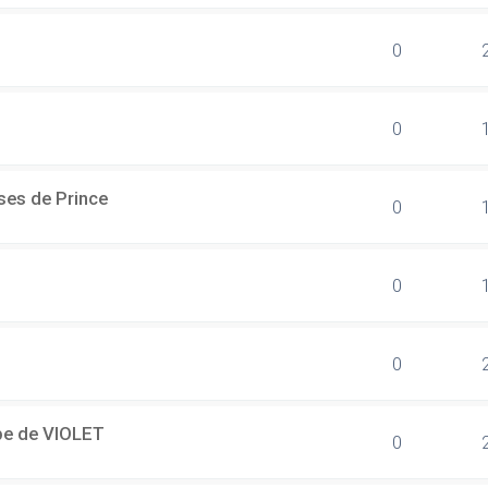
0
0
ses de Prince
0
0
0
ipe de VIOLET
0