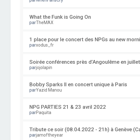
par
WhenFansCry
What the Funk is Going On
par
TheMAX
1 place pour le concert des NPGs au new mornin
par
xodus_fr
Soirée conférences près d’Angoulême en juillet
par
jojolapin
Bobby Sparks II en concert unique à Paris
par
Yazid Manou
NPG PARTIES 21 & 23 avril 2022
par
Paquita
Tribute ce soir (08.04.2022 - 21h) à Genève 
par
jamoftheyear