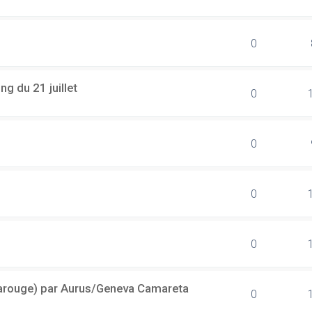
0
g du 21 juillet
0
0
0
0
(Carouge) par Aurus/Geneva Camareta
0