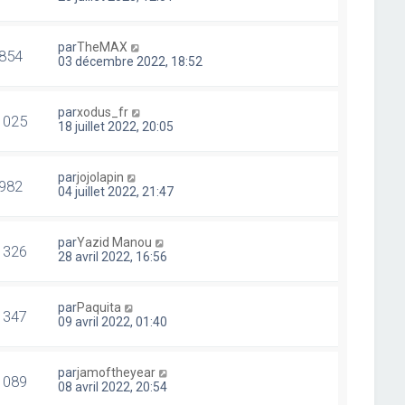
par
TheMAX
854
03 décembre 2022, 18:52
par
xodus_fr
1025
18 juillet 2022, 20:05
par
jojolapin
982
04 juillet 2022, 21:47
par
Yazid Manou
1326
28 avril 2022, 16:56
par
Paquita
1347
09 avril 2022, 01:40
par
jamoftheyear
1089
08 avril 2022, 20:54