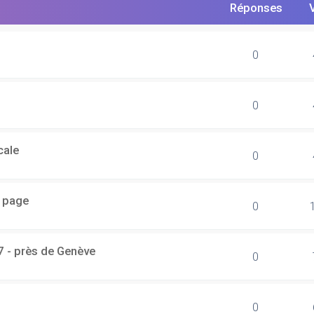
Réponses
0
0
cale
0
r page
0
7 - près de Genève
0
0