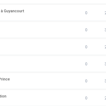
l à Guyancourt
0
0
0
0
Prince
0
tion
0