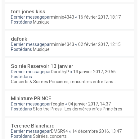
tom jones kiss
Dernier messagepar
minnie4343
«
16 février 2017, 18:17
Postédans
Musique
dafonk
Dernier messagepar
minnie4343
«
02 février 2017, 12:15
Postédans
Musique
Soirée Reservoir 13 janvier
Dernier messagepar
DorothyP
«
13 janvier 2017, 20:56
Postédans
Concerts & Soirées Princières, rencontres entre fans...
Miniature PRINCE
Dernier messagepar
fcoglio
«
04 janvier 2017, 14:37
Postédans
Stop the Press : Les dernières infos Princières
Terence Blanchard
Dernier messagepar
DMSR94
«
14 décembre 2016, 13:47
Postédans
Soirées, concerts...