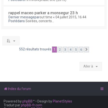
rappel maceo parker a monsegur 23 h
Dernier messagepar
out time
«
04 juillet 2015, 16:44
Postédans
Soirées, concerts...
552 résultats trouvés
1
2
3
4
5
6
Suivante
Aller à
Index du forum
Powered by
phpBB
™
• Design by
PlanetStyles
Traduit par
phpBB-fr.com