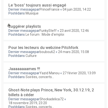
Le 'boss' toujours aussi engagé
Dernier messagepar
PrinceFrance
«
04 juin 2020, 14:22
Postédans
Musique
suggérer playlists
Dernier messagepar
FunkySteff
«
23 avril 2020, 12:46
Postédans
Le forum : Mode d'emploi
Pour les lecteurs du webzine Pitchfork
Dernier messagepar
boubou62
«
24 mars 2020, 15:08
Postédans
Culture
Jaaaaaaaames !!!
Dernier messagepar
Yazid Manou
«
27 février 2020, 13:09
Postédans
Soirées, concerts...
Ghost-Note plays Prince, New York, 30.12.19, 2
billets à céder
Dernier messagepar
Shockadelica72
«
18 novembre 2019, 23:20
Postédans
Soirées, concerts...