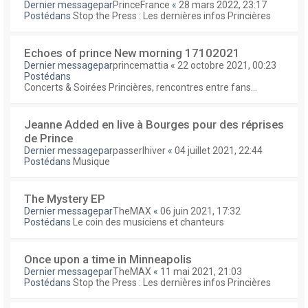
Dernier messagepar
PrinceFrance
«
28 mars 2022, 23:17
Postédans
Stop the Press : Les dernières infos Princières
Echoes of prince New morning 17102021
Dernier messagepar
princemattia
«
22 octobre 2021, 00:23
Postédans
Concerts & Soirées Princières, rencontres entre fans...
Jeanne Added en live à Bourges pour des réprises
de Prince
Dernier messagepar
passerlhiver
«
04 juillet 2021, 22:44
Postédans
Musique
The Mystery EP
Dernier messagepar
TheMAX
«
06 juin 2021, 17:32
Postédans
Le coin des musiciens et chanteurs
Once upon a time in Minneapolis
Dernier messagepar
TheMAX
«
11 mai 2021, 21:03
Postédans
Stop the Press : Les dernières infos Princières