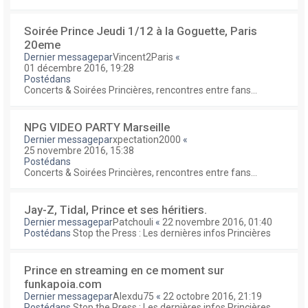
Soirée Prince Jeudi 1/12 à la Goguette, Paris
20eme
Dernier messagepar
Vincent2Paris
«
01 décembre 2016, 19:28
Postédans
Concerts & Soirées Princières, rencontres entre fans...
NPG VIDEO PARTY Marseille
Dernier messagepar
xpectation2000
«
25 novembre 2016, 15:38
Postédans
Concerts & Soirées Princières, rencontres entre fans...
Jay-Z, Tidal, Prince et ses héritiers.
Dernier messagepar
Patchouli
«
22 novembre 2016, 01:40
Postédans
Stop the Press : Les dernières infos Princières
Prince en streaming en ce moment sur
funkapoia.com
Dernier messagepar
Alexdu75
«
22 octobre 2016, 21:19
Postédans
Stop the Press : Les dernières infos Princières