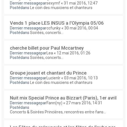
Dernier messagepar
sexymf
«
31 mai 2016, 12:47
Postédans
Le coin des musiciens et chanteurs
Vends 1 place LES INSUS a l'Olympia 05/06
Dernier messagepar
ccfunky
«
30 mai 2016, 00:04
Postédans
Soirées, concerts...
cherche billet pour Paul Mccartney
Dernier messagepar
Lea
«
12 mai 2016, 01:26
Postédans
Soirées, concerts...
Groupe jouant et chantant du Prince
Dernier messagepar
Lucienlr
«
03 mai 2016, 10:13
Postédans
Le coin des musiciens et chanteurs
Nuit mix Special Prince au Bizzart (Paris), 1er avril
Dernier messagepar
Fann(ny)
«
27 mars 2016, 14:31
Postédans
Concerts & Soirées Princières, rencontres entre fans...