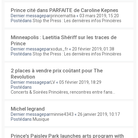
Prince cité dans PARFAITE de Caroline Kepnes
Dernier messagepar
princemattia
«
03 mars 2019, 15:20
Postédans
Stop the Press : Les dernières infos Princières
Minneapolis : Laetitia Shériff sur les traces de
Prince
Dernier messagepar
xodus_fr
«
20 février 2019, 01:38
Postédans
Stop the Press : Les dernières infos Princières
2 places à vendre prix coûtant pour The
Revolution
Dernier messagepar
LV
«
05 février 2019, 18:29
Postédans
Concerts & Soirées Princières, rencontres entre fans...
Michel legrand
Dernier messagepar
minnie4343
«
26 janvier 2019, 10:17
Postédans
Musique
Prince's Paisley Park launches arts program with