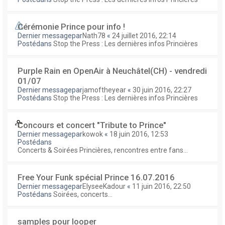
Cérémonie Prince pour info !
Dernier messagepar
Nath78
«
24 juillet 2016, 22:14
Postédans
Stop the Press : Les dernières infos Princières
Purple Rain en OpenAir à Neuchâtel(CH) - vendredi
01/07
Dernier messagepar
jamoftheyear
«
30 juin 2016, 22:27
Postédans
Stop the Press : Les dernières infos Princières
Concours et concert "Tribute to Prince"
Dernier messagepar
kowok
«
18 juin 2016, 12:53
Postédans
Concerts & Soirées Princières, rencontres entre fans...
Free Your Funk spécial Prince 16.07.2016
Dernier messagepar
ElyseeKadour
«
11 juin 2016, 22:50
Postédans
Soirées, concerts...
samples pour looper