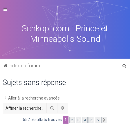
Schkopi.com : Prince et
Minneapolis Sound
R
Index du forum
e
Sujets sans réponse
c
h
e
Aller à la recherche avancée
r
Rechercher
Recherche avancée
c
552 résultats trouvés
1
2
3
4
5
6
Suivante
h