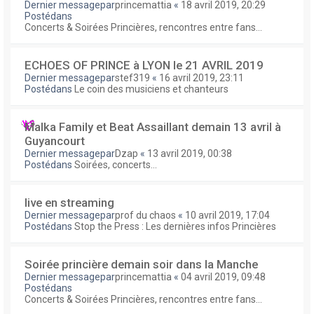
Dernier messagepar
princemattia
«
18 avril 2019, 20:29
Postédans
Concerts & Soirées Princières, rencontres entre fans...
ECHOES OF PRINCE à LYON le 21 AVRIL 2019
Dernier messagepar
stef319
«
16 avril 2019, 23:11
Postédans
Le coin des musiciens et chanteurs
Malka Family et Beat Assaillant demain 13 avril à
Guyancourt
Dernier messagepar
Dzap
«
13 avril 2019, 00:38
Postédans
Soirées, concerts...
live en streaming
Dernier messagepar
prof du chaos
«
10 avril 2019, 17:04
Postédans
Stop the Press : Les dernières infos Princières
Soirée princière demain soir dans la Manche
Dernier messagepar
princemattia
«
04 avril 2019, 09:48
Postédans
Concerts & Soirées Princières, rencontres entre fans...