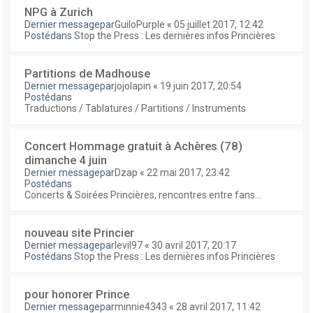
NPG à Zurich
Dernier messagepar
GuiloPurple
«
05 juillet 2017, 12:42
Postédans
Stop the Press : Les dernières infos Princières
Partitions de Madhouse
Dernier messagepar
jojolapin
«
19 juin 2017, 20:54
Postédans
Traductions / Tablatures / Partitions / Instruments
Concert Hommage gratuit à Achères (78)
dimanche 4 juin
Dernier messagepar
Dzap
«
22 mai 2017, 23:42
Postédans
Concerts & Soirées Princières, rencontres entre fans...
nouveau site Princier
Dernier messagepar
levil97
«
30 avril 2017, 20:17
Postédans
Stop the Press : Les dernières infos Princières
pour honorer Prince
Dernier messagepar
minnie4343
«
28 avril 2017, 11:42