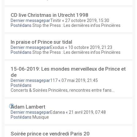
CD live Christmas in Utrecht 1998
Dernier messagepar
Tinitir
«
27 octobre 2019, 15:30
Postédans
Stop the Press : Les dernières infos Princières
In praise of Prince sur tidal
Dernier messagepar
Exodus
«
10 octobre 2019, 21:23
Postédans
Stop the Press : Les dernières infos Princières
15-06-2019: Les mondes merveilleux de Prince et
de
Dernier messagepar
117
«
07 mai 2019, 21:45
Postédans
Concerts & Soirées Princières, rencontres entre fans...
Adam Lambert
Dernier messagepar
Edanea
«
21 avril 2019, 07:48
Postédans
Musique
Soirée prince ce vendredi Paris 20