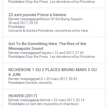
Postédans
Stop the Press : Les dernières infos Princières
22 avril journée Prince à Genève
Dernier messagepar
Return Of the Bump Squad
«
20 avril 2017, 09:10
Postédans
Concerts & Soirées Princières, rencontres entre fans...
Got To Be Something Here: The Rise of the
Minneapolis Sound
Dernier messagepar
Paquita
«
15 avril 2017, 21:45
Postédans
Stop the Press : Les dernières infos Princières
RECHERCHE 1 OU 2 PLACES BRUNO MARS 5 OU
6 JUIN
Dernier messagepar
LV
«
22 mars 2017, 20:42
Postédans
Soirées, concerts...
HEAVEN (2017)
Dernier messagepar
dafonk
«
22 mars 2017, 02:14
Postédans
Le coin des musiciens et chanteurs