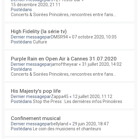
15 décembre 2020, 21:11
Postédans
Concerts & Soirées Princières, rencontres entre fans...
High Fidelity (la série tv)
Dernier messagepar
DMSR94
«
07 octobre 2020, 10:05
Postédans
Culture
Purple Rain en Open Air à Cannes 31.07.2020
Dernier messagepar
jamoftheyear
«
31 juillet 2020, 14:02
Postédans
Concerts & Soirées Princières, rencontres entre fans...
His Majesty's pop life
Dernier messagepar
Zappa45
«
12 juillet 2020, 11:12
Postédans
Stop the Press : Les dernières infos Princières
Confinement musical
Dernier messagepar
bellyland
«
29 juin 2020, 18:47
Postédans
Le coin des musiciens et chanteurs