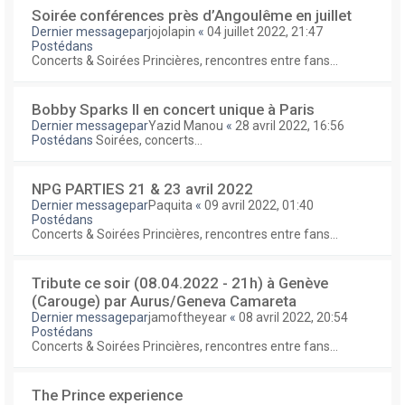
Soirée conférences près d’Angoulême en juillet
Dernier messagepar
jojolapin
«
04 juillet 2022, 21:47
Postédans
Concerts & Soirées Princières, rencontres entre fans...
Bobby Sparks II en concert unique à Paris
Dernier messagepar
Yazid Manou
«
28 avril 2022, 16:56
Postédans
Soirées, concerts...
NPG PARTIES 21 & 23 avril 2022
Dernier messagepar
Paquita
«
09 avril 2022, 01:40
Postédans
Concerts & Soirées Princières, rencontres entre fans...
Tribute ce soir (08.04.2022 - 21h) à Genève
(Carouge) par Aurus/Geneva Camareta
Dernier messagepar
jamoftheyear
«
08 avril 2022, 20:54
Postédans
Concerts & Soirées Princières, rencontres entre fans...
The Prince experience