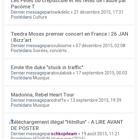
Les Fêtes du crépuscule et les fêtes de l'aube par
Pacôme T
Dernier messagepar
lowikdelic
«
21 décembre 2015, 17:31
Postédans
Culture
Teedra Moses premier concert en France | 26 JAN
| Bizz’art
Dernier messagepar
soulissime
«
07 décembre 2015, 02:08
Postédans
Soirées, concerts...
Emile the duke "stuck in traffic"
Dernier messagepar
aboulabisk
«
17 septembre 2015, 00:03
Postédans
Musique
Madonna, Rebel Heart Tour
Dernier messagepar
edraffe
«
13 septembre 2015, 19:39
Postédans
Musique
Téléchargement illégal "HitnRun" - A LIRE AVANT
DE POSTER
Dernier messagepar
schkopiteam
«
19 août 2015, 11:21
Postédans
HITnRUN phase one (2015)