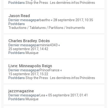
Postédans
Stop the Press : Les dernières infos Princières
Jason Read
Dernier messagepar
bastho
«
28 septembre 2017, 10:35
Postédans
Traductions / Tablatures / Partitions / Instruments
Charles Bradley. Décès
Dernier messagepar
minnie4343
«
25 septembre 2017, 14:42
Postédans
Musique
Livre: Minneapolis Reign
Dernier messagepar
PrinceFrance
«
15 septembre 2017, 15:22
Postédans
Stop the Press : Les dernières infos Princières
jazzmagazine
Dernier messagepar
Lea
«
05 septembre 2017, 01:41
Postédans
Musique