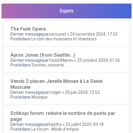
e
r
Sujets
The Funk Opera
Dernier messagepar
xavounet
«
24 novembre 2024, 17:52
Postédans
Le coin des musiciens et chanteurs
Ayron Jones (from Seattle...)
Dernier messagepar
Yazid Manou
«
23 octobre 2024, 01:26
Postédans
Soirées, concerts...
Vends 2 places Janelle Monae à La Seine
Musicale
Dernier messagepar
rodger
«
20 juin 2024, 12:52
Postédans
Musique
Schkopi forum: reduire le nombre de posts par
page
Dernier messagepar
bastho
«
25 juillet 2023, 09:18
Postédans
Le forum : Mode d'emploi