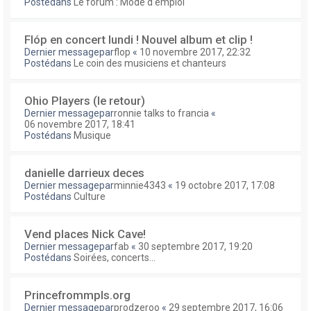
Postédans
Le forum : Mode d'emploi
Flóp en concert lundi ! Nouvel album et clip !
Dernier messagepar
flop
«
10 novembre 2017, 22:32
Postédans
Le coin des musiciens et chanteurs
Ohio Players (le retour)
Dernier messagepar
ronnie talks to francia
«
06 novembre 2017, 18:41
Postédans
Musique
danielle darrieux deces
Dernier messagepar
minnie4343
«
19 octobre 2017, 17:08
Postédans
Culture
Vend places Nick Cave!
Dernier messagepar
fab
«
30 septembre 2017, 19:20
Postédans
Soirées, concerts...
Princefrommpls.org
Dernier messagepar
prodzeroo
«
29 septembre 2017, 16:06