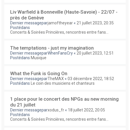
Liv Warfield à Bonneville (Haute-Savoie) - 22/07 -
près de Genève
Dernier messagepar
jamoftheyear
«
21 juillet 2023, 20:35
Postédans
Concerts & Soirées Princières, rencontres entre fans...
The temptations - just my imagination
Dernier messagepar
WhenFansCry
«
20 juillet 2023, 12:51
Postédans
Musique
What the Funk is Going On
Dernier messagepar
TheMAX
«
03 décembre 2022, 18:52
Postédans
Le coin des musiciens et chanteurs
1 place pour le concert des NPGs au new morning
du 21 juillet
Dernier messagepar
xodus_fr
«
18 juillet 2022, 20:05
Postédans
Concerts & Soirées Princières, rencontres entre fans...