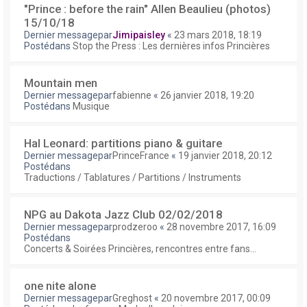
"Prince : before the rain" Allen Beaulieu (photos)
15/10/18
Dernier messagepar
Jimipaisley
«
23 mars 2018, 18:19
Postédans
Stop the Press : Les dernières infos Princières
Mountain men
Dernier messagepar
fabienne
«
26 janvier 2018, 19:20
Postédans
Musique
Hal Leonard: partitions piano & guitare
Dernier messagepar
PrinceFrance
«
19 janvier 2018, 20:12
Postédans
Traductions / Tablatures / Partitions / Instruments
NPG au Dakota Jazz Club 02/02/2018
Dernier messagepar
prodzeroo
«
28 novembre 2017, 16:09
Postédans
Concerts & Soirées Princières, rencontres entre fans...
one nite alone
Dernier messagepar
Greghost
«
20 novembre 2017, 00:09