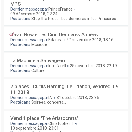
MPS
Dernier messagepar
PrinceFrance
«
09 décembre 2018, 22:24
Postédans
Stop the Press : Les dernières infos Princières
David Bowie Les Cinq Dernières Années
Dernier messagepar
Edanea
«
27 novembre 2018, 18:16
Postédans
Musique
La Machine à Sauvageau
Dernier messagepar
lord farell
«
25 novembre 2018, 22:19
Postédans
Culture
2 places : Curtis Harding, Le Trianon, vendredi 09
11 2018
Dernier messagepar
LV
«
31 octobre 2018, 23:35
Postédans
Soirées, concerts...
Vend 1 place "The Aristocrats"
Dernier messagepar
Christopher T.
«
13 septembre 2018, 23:01