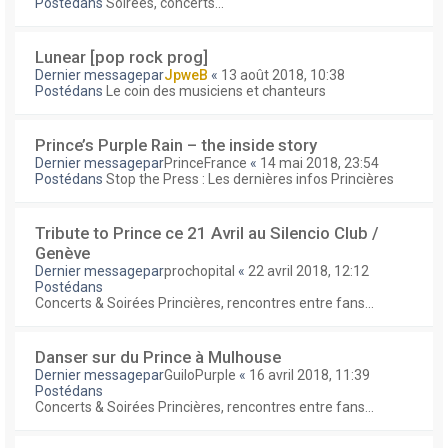
Postédans
Soirées, concerts...
Lunear [pop rock prog]
Dernier messagepar
JpweB
«
13 août 2018, 10:38
Postédans
Le coin des musiciens et chanteurs
Prince’s Purple Rain – the inside story
Dernier messagepar
PrinceFrance
«
14 mai 2018, 23:54
Postédans
Stop the Press : Les dernières infos Princières
Tribute to Prince ce 21 Avril au Silencio Club /
Genève
Dernier messagepar
prochopital
«
22 avril 2018, 12:12
Postédans
Concerts & Soirées Princières, rencontres entre fans...
Danser sur du Prince à Mulhouse
Dernier messagepar
GuiloPurple
«
16 avril 2018, 11:39
Postédans
Concerts & Soirées Princières, rencontres entre fans...