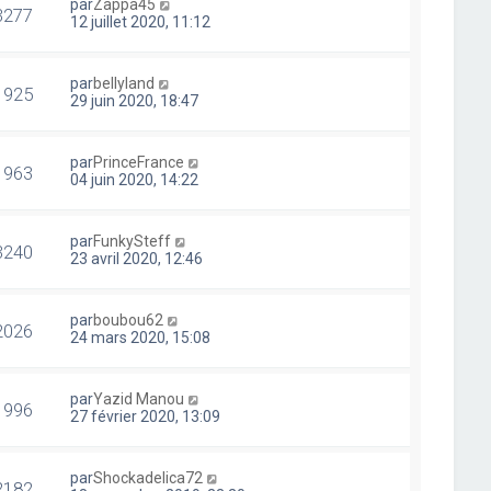
par
Zappa45
3277
12 juillet 2020, 11:12
par
bellyland
1925
29 juin 2020, 18:47
par
PrinceFrance
1963
04 juin 2020, 14:22
par
FunkySteff
3240
23 avril 2020, 12:46
par
boubou62
2026
24 mars 2020, 15:08
par
Yazid Manou
1996
27 février 2020, 13:09
par
Shockadelica72
2182