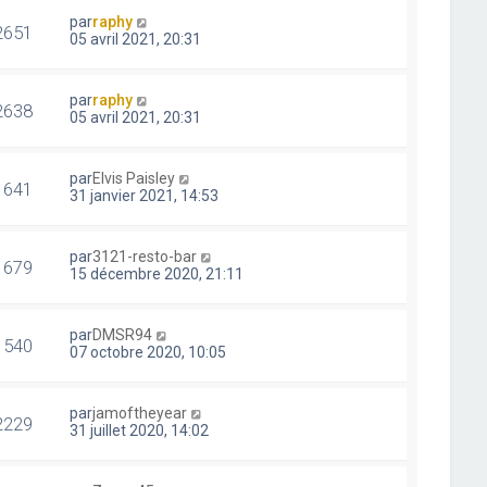
par
raphy
2651
05 avril 2021, 20:31
par
raphy
2638
05 avril 2021, 20:31
par
Elvis Paisley
1641
31 janvier 2021, 14:53
par
3121-resto-bar
1679
15 décembre 2020, 21:11
par
DMSR94
1540
07 octobre 2020, 10:05
par
jamoftheyear
2229
31 juillet 2020, 14:02