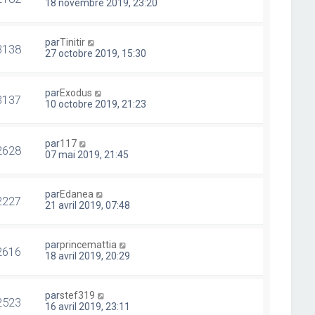
18 novembre 2019, 23:20
par
Tinitir
3138
27 octobre 2019, 15:30
par
Exodus
3137
10 octobre 2019, 21:23
par
117
2628
07 mai 2019, 21:45
par
Edanea
2227
21 avril 2019, 07:48
par
princemattia
2616
18 avril 2019, 20:29
par
stef319
2523
16 avril 2019, 23:11