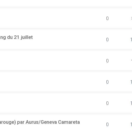
0
g du 21 juillet
0
0
0
0
(Carouge) par Aurus/Geneva Camareta
0