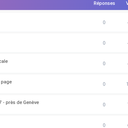
Réponses
0
0
cale
0
r page
0
7 - près de Genève
0
0