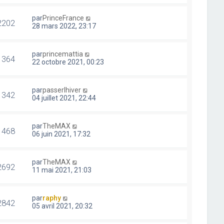
par
PrinceFrance
2202
28 mars 2022, 23:17
par
princemattia
1364
22 octobre 2021, 00:23
par
passerlhiver
1342
04 juillet 2021, 22:44
par
TheMAX
1468
06 juin 2021, 17:32
par
TheMAX
2692
11 mai 2021, 21:03
par
raphy
2842
05 avril 2021, 20:32