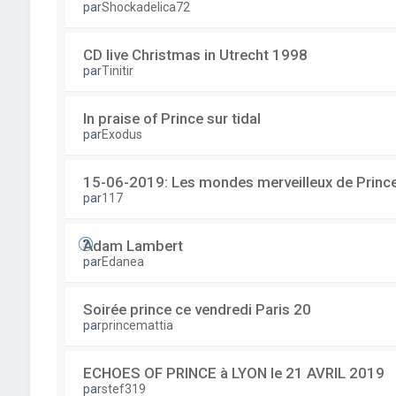
par
Shockadelica72
CD live Christmas in Utrecht 1998
par
Tinitir
In praise of Prince sur tidal
par
Exodus
15-06-2019: Les mondes merveilleux de Prince
par
117
Adam Lambert
par
Edanea
Soirée prince ce vendredi Paris 20
par
princemattia
ECHOES OF PRINCE à LYON le 21 AVRIL 2019
par
stef319