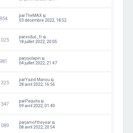
par
TheMAX
854
03 décembre 2022, 18:52
par
xodus_fr
1025
18 juillet 2022, 20:05
par
jojolapin
981
04 juillet 2022, 21:47
par
Yazid Manou
1325
28 avril 2022, 16:56
par
Paquita
1347
09 avril 2022, 01:40
par
jamoftheyear
1089
08 avril 2022, 20:54