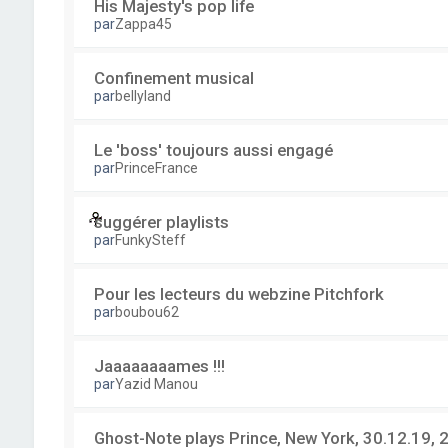
His Majesty's pop life
par
Zappa45
Confinement musical
par
bellyland
Le 'boss' toujours aussi engagé
par
PrinceFrance
suggérer playlists
par
FunkySteff
Pour les lecteurs du webzine Pitchfork
par
boubou62
Jaaaaaaaames !!!
par
Yazid Manou
Ghost-Note plays Prince, New York, 30.12.19, 2 