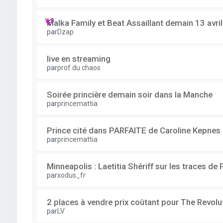
Malka Family et Beat Assaillant demain 13 avri
par
Dzap
live en streaming
par
prof du chaos
Soirée princière demain soir dans la Manche
par
princemattia
Prince cité dans PARFAITE de Caroline Kepnes
par
princemattia
Minneapolis : Laetitia Shériff sur les traces de 
par
xodus_fr
2 places à vendre prix coûtant pour The Revolu
par
LV