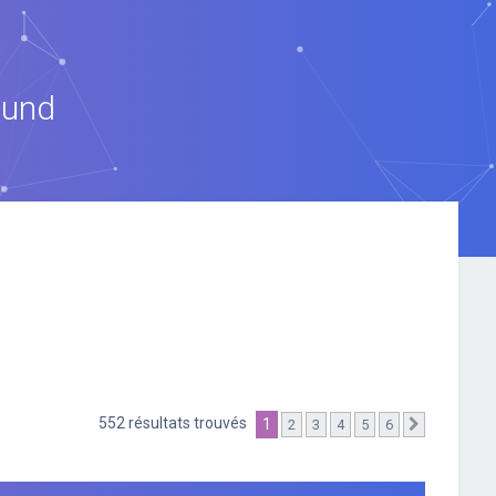
ound
552 résultats trouvés
1
2
3
4
5
6
Suivante