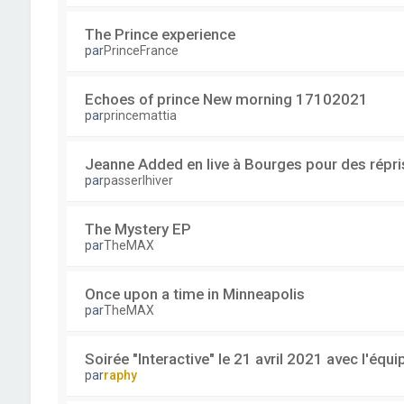
The Prince experience
par
PrinceFrance
Echoes of prince New morning 17102021
par
princemattia
Jeanne Added en live à Bourges pour des répri
par
passerlhiver
The Mystery EP
par
TheMAX
Once upon a time in Minneapolis
par
TheMAX
Soirée "Interactive" le 21 avril 2021 avec l'équ
par
raphy