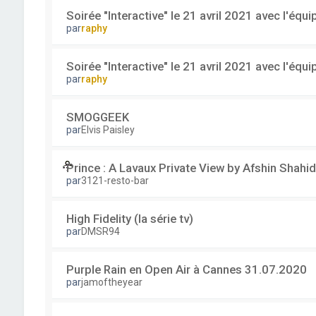
Soirée "Interactive" le 21 avril 2021 avec l'équ
par
raphy
Soirée "Interactive" le 21 avril 2021 avec l'équ
par
raphy
SMOGGEEK
par
Elvis Paisley
Prince : A Lavaux Private View by Afshin Shahid
par
3121-resto-bar
High Fidelity (la série tv)
par
DMSR94
Purple Rain en Open Air à Cannes 31.07.2020
par
jamoftheyear