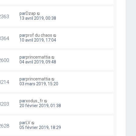
par
Dzap
2363
13 avril 2019, 00:38
par
prof du chaos
3364
10 avril 2019, 17:04
par
princemattia
2600
04 avril 2019, 09:48
par
princemattia
3214
03 mars 2019, 15:20
par
xodus_fr
3203
20 février 2019, 01:38
par
LV
2628
05 février 2019, 18:29