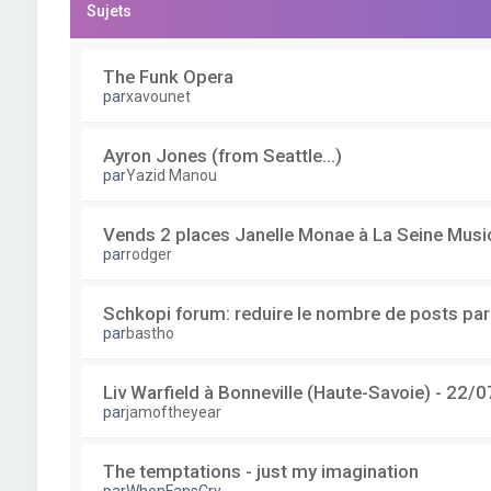
Sujets
The Funk Opera
par
xavounet
Ayron Jones (from Seattle...)
par
Yazid Manou
Vends 2 places Janelle Monae à La Seine Musi
par
rodger
Schkopi forum: reduire le nombre de posts pa
par
bastho
Liv Warfield à Bonneville (Haute-Savoie) - 22/0
par
jamoftheyear
The temptations - just my imagination