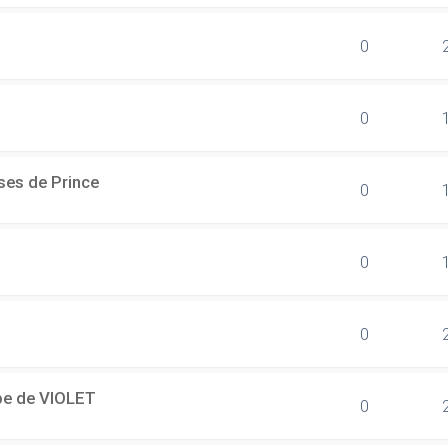
0
0
ses de Prince
0
0
0
ipe de VIOLET
0