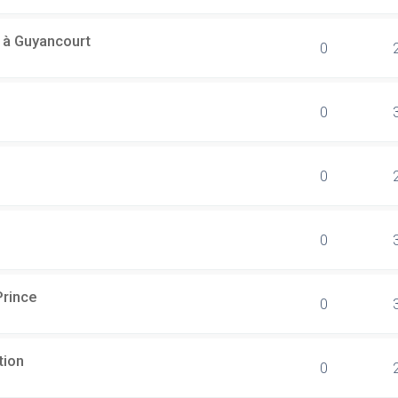
l à Guyancourt
0
0
0
0
Prince
0
tion
0