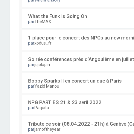
par
WhenFansCry
What the Funk is Going On
par
TheMAX
1 place pour le concert des NPGs au new mornin
par
xodus_fr
Soirée conférences près d’Angoulême en juillet
par
jojolapin
Bobby Sparks II en concert unique à Paris
par
Yazid Manou
NPG PARTIES 21 & 23 avril 2022
par
Paquita
Tribute ce soir (08.04.2022 - 21h) à Genève 
par
jamoftheyear