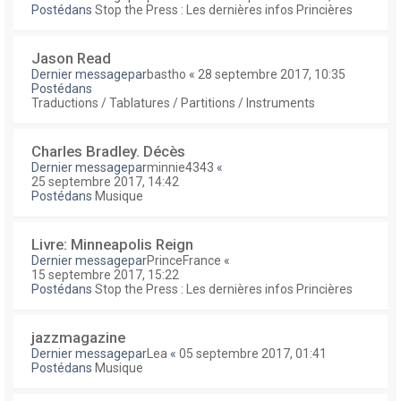
Postédans
Stop the Press : Les dernières infos Princières
Jason Read
Dernier messagepar
bastho
«
28 septembre 2017, 10:35
Postédans
Traductions / Tablatures / Partitions / Instruments
Charles Bradley. Décès
Dernier messagepar
minnie4343
«
25 septembre 2017, 14:42
Postédans
Musique
Livre: Minneapolis Reign
Dernier messagepar
PrinceFrance
«
15 septembre 2017, 15:22
Postédans
Stop the Press : Les dernières infos Princières
jazzmagazine
Dernier messagepar
Lea
«
05 septembre 2017, 01:41
Postédans
Musique