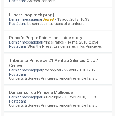
Postédans
Soirées, concerts...
Lunear [pop rock prog]
Dernier messagepar
JpweB
«
13 août 2018, 10:38
Postédans
Le coin des musiciens et chanteurs
Prince’s Purple Rain – the inside story
Dernier messagepar
PrinceFrance
«
14 mai 2018, 23:54
Postédans
Stop the Press : Les dernières infos Princières
Tribute to Prince ce 21 Avril au Silencio Club /
Genève
Dernier messagepar
prochopital
«
22 avril 2018, 12:12
Postédans
Concerts & Soirées Princières, rencontres entre fans...
Danser sur du Prince à Mulhouse
Dernier messagepar
GuiloPurple
«
16 avril 2018, 11:39
Postédans
Concerts & Soirées Princières, rencontres entre fans...