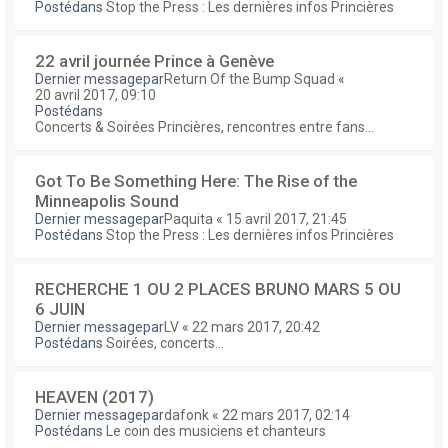
Postédans
Stop the Press : Les dernières infos Princières
22 avril journée Prince à Genève
Dernier messagepar
Return Of the Bump Squad
«
20 avril 2017, 09:10
Postédans
Concerts & Soirées Princières, rencontres entre fans...
Got To Be Something Here: The Rise of the
Minneapolis Sound
Dernier messagepar
Paquita
«
15 avril 2017, 21:45
Postédans
Stop the Press : Les dernières infos Princières
RECHERCHE 1 OU 2 PLACES BRUNO MARS 5 OU
6 JUIN
Dernier messagepar
LV
«
22 mars 2017, 20:42
Postédans
Soirées, concerts...
HEAVEN (2017)
Dernier messagepar
dafonk
«
22 mars 2017, 02:14
Postédans
Le coin des musiciens et chanteurs