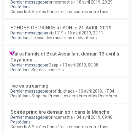
Dernier messagepar
princemattia
«
18 avril 2019, 20:29
Postédans
Concerts & Soirées Princières, rencontres entre fans...
ECHOES OF PRINCE à LYON le 21 AVRIL 2019
Dernier messagepar
stef319
«
16 avril 2019, 23:11
Postédans
Le coin des musiciens et chanteurs
Malka Family et Beat Assaillant demain 13 avril à
Guyancourt
Dernier messagepar
Dzap
«
13 avril 2019, 00:38
Postédans
Soirées, concerts...
live en streaming
Dernier messagepar
prof du chaos
«
10 avril 2019, 17:04
Postédans
Stop the Press : Les dernières infos Princières
Soirée princière demain soir dans la Manche
Dernier messagepar
princemattia
«
04 avril 2019, 09:48
Postédans
Concerts & Soirées Princières, rencontres entre fans...