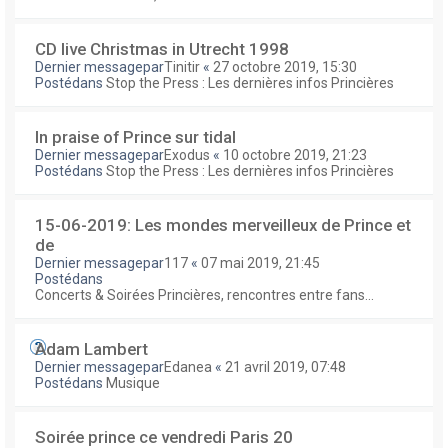
CD live Christmas in Utrecht 1998
Dernier messagepar
Tinitir
«
27 octobre 2019, 15:30
Postédans
Stop the Press : Les dernières infos Princières
In praise of Prince sur tidal
Dernier messagepar
Exodus
«
10 octobre 2019, 21:23
Postédans
Stop the Press : Les dernières infos Princières
15-06-2019: Les mondes merveilleux de Prince et
de
Dernier messagepar
117
«
07 mai 2019, 21:45
Postédans
Concerts & Soirées Princières, rencontres entre fans...
Adam Lambert
Dernier messagepar
Edanea
«
21 avril 2019, 07:48
Postédans
Musique
Soirée prince ce vendredi Paris 20