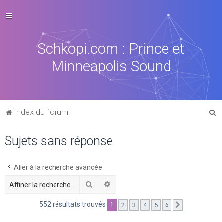
Schkopi.com : Prince et
Minneapolis Sound
R
Index du forum
e
Sujets sans réponse
c
h
e
Aller à la recherche avancée
r
Rechercher
Recherche avancée
c
552 résultats trouvés
1
2
3
4
5
6
Suivante
h