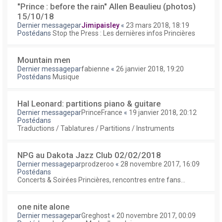
"Prince : before the rain" Allen Beaulieu (photos)
15/10/18
Dernier messagepar
Jimipaisley
«
23 mars 2018, 18:19
Postédans
Stop the Press : Les dernières infos Princières
Mountain men
Dernier messagepar
fabienne
«
26 janvier 2018, 19:20
Postédans
Musique
Hal Leonard: partitions piano & guitare
Dernier messagepar
PrinceFrance
«
19 janvier 2018, 20:12
Postédans
Traductions / Tablatures / Partitions / Instruments
NPG au Dakota Jazz Club 02/02/2018
Dernier messagepar
prodzeroo
«
28 novembre 2017, 16:09
Postédans
Concerts & Soirées Princières, rencontres entre fans...
one nite alone
Dernier messagepar
Greghost
«
20 novembre 2017, 00:09