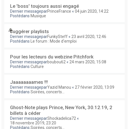
Le 'boss' toujours aussi engagé
Dernier messagepar
PrinceFrance
«
04 juin 2020, 14:22
Postédans
Musique
suggérer playlists
Dernier messagepar
FunkySteff
«
23 avril 2020, 12:46
Postédans
Le forum : Mode d'emploi
Pour les lecteurs du webzine Pitchfork
Dernier messagepar
boubou62
«
24 mars 2020, 15:08
Postédans
Culture
Jaaaaaaaames !!!
Dernier messagepar
Yazid Manou
«
27 février 2020, 13:09
Postédans
Soirées, concerts...
Ghost-Note plays Prince, New York, 30.12.19, 2
billets à céder
Dernier messagepar
Shockadelica72
«
18 novembre 2019, 23:20
Postédans
Soirées, concerts...