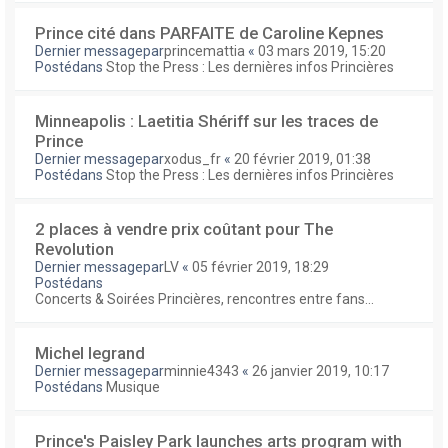
Prince cité dans PARFAITE de Caroline Kepnes
Dernier messagepar
princemattia
«
03 mars 2019, 15:20
Postédans
Stop the Press : Les dernières infos Princières
Minneapolis : Laetitia Shériff sur les traces de
Prince
Dernier messagepar
xodus_fr
«
20 février 2019, 01:38
Postédans
Stop the Press : Les dernières infos Princières
2 places à vendre prix coûtant pour The
Revolution
Dernier messagepar
LV
«
05 février 2019, 18:29
Postédans
Concerts & Soirées Princières, rencontres entre fans...
Michel legrand
Dernier messagepar
minnie4343
«
26 janvier 2019, 10:17
Postédans
Musique
Prince's Paisley Park launches arts program with