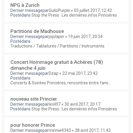
NPG à Zurich
Dernier messagepar
GuiloPurple
«
05 juillet 2017, 12:42
Postédans
Stop the Press : Les dernières infos Princières
Partitions de Madhouse
Dernier messagepar
jojolapin
«
19 juin 2017, 20:54
Postédans
Traductions / Tablatures / Partitions / Instruments
Concert Hommage gratuit à Achères (78)
dimanche 4 juin
Dernier messagepar
Dzap
«
22 mai 2017, 23:42
Postédans
Concerts & Soirées Princières, rencontres entre fans...
nouveau site Princier
Dernier messagepar
levil97
«
30 avril 2017, 20:17
Postédans
Stop the Press : Les dernières infos Princières
pour honorer Prince
Dernier messagepar
minnie4343
«
28 avril 2017, 11:42