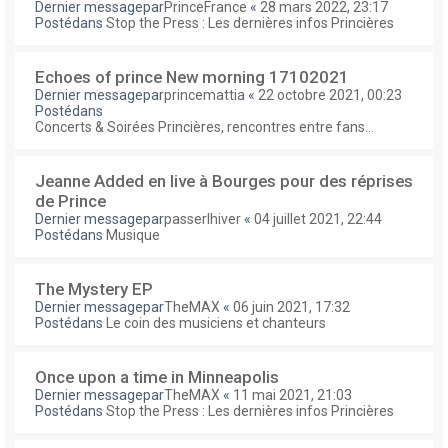
Dernier messagepar
PrinceFrance
«
28 mars 2022, 23:17
Postédans
Stop the Press : Les dernières infos Princières
Echoes of prince New morning 17102021
Dernier messagepar
princemattia
«
22 octobre 2021, 00:23
Postédans
Concerts & Soirées Princières, rencontres entre fans...
Jeanne Added en live à Bourges pour des réprises
de Prince
Dernier messagepar
passerlhiver
«
04 juillet 2021, 22:44
Postédans
Musique
The Mystery EP
Dernier messagepar
TheMAX
«
06 juin 2021, 17:32
Postédans
Le coin des musiciens et chanteurs
Once upon a time in Minneapolis
Dernier messagepar
TheMAX
«
11 mai 2021, 21:03
Postédans
Stop the Press : Les dernières infos Princières