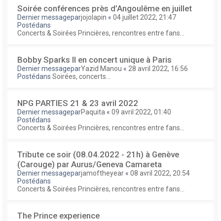
Soirée conférences près d’Angoulême en juillet
Dernier messagepar
jojolapin
«
04 juillet 2022, 21:47
Postédans
Concerts & Soirées Princières, rencontres entre fans...
Bobby Sparks II en concert unique à Paris
Dernier messagepar
Yazid Manou
«
28 avril 2022, 16:56
Postédans
Soirées, concerts...
NPG PARTIES 21 & 23 avril 2022
Dernier messagepar
Paquita
«
09 avril 2022, 01:40
Postédans
Concerts & Soirées Princières, rencontres entre fans...
Tribute ce soir (08.04.2022 - 21h) à Genève
(Carouge) par Aurus/Geneva Camareta
Dernier messagepar
jamoftheyear
«
08 avril 2022, 20:54
Postédans
Concerts & Soirées Princières, rencontres entre fans...
The Prince experience