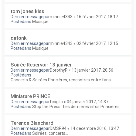
tom jones kiss
Dernier messagepar
minnie4343
«
16 février 2017, 18:17
Postédans
Musique
dafonk
Dernier messagepar
minnie4343
«
02 février 2017, 12:15
Postédans
Musique
Soirée Reservoir 13 janvier
Dernier messagepar
DorothyP
«
13 janvier 2017, 20:56
Postédans
Concerts & Soirées Princières, rencontres entre fans...
Miniature PRINCE
Dernier messagepar
fcoglio
«
04 janvier 2017, 14:37
Postédans
Stop the Press : Les dernières infos Princières
Terence Blanchard
Dernier messagepar
DMSR94
«
14 décembre 2016, 13:47
Postédans
Soirées, concerts...