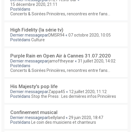
15 décembre 2020, 21:11
Postédans
Concerts & Soirées Princières, rencontres entre fans...
High Fidelity (la série tv)
Dernier messagepar
DMSR94
«
07 octobre 2020, 10:05
Postédans
Culture
Purple Rain en Open Air à Cannes 31.07.2020
Dernier messagepar
jamoftheyear
«
31 juillet 2020, 14:02
Postédans
Concerts & Soirées Princières, rencontres entre fans...
His Majesty's pop life
Dernier messagepar
Zappa45
«
12 juillet 2020, 11:12
Postédans
Stop the Press : Les dernières infos Princières
Confinement musical
Dernier messagepar
bellyland
«
29 juin 2020, 18:47
Postédans
Le coin des musiciens et chanteurs