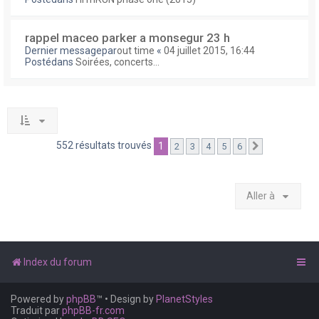
rappel maceo parker a monsegur 23 h
Dernier messagepar
out time
«
04 juillet 2015, 16:44
Postédans
Soirées, concerts...
552 résultats trouvés
1
2
3
4
5
6
Suivante
Aller à
Index du forum
Powered by
phpBB
™
• Design by
PlanetStyles
Traduit par
phpBB-fr.com