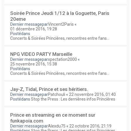
Soirée Prince Jeudi 1/12 à la Goguette, Paris
20eme
Dernier messagepar
Vincent2Paris
«
01 décembre 2016, 19:28
Postédans
Concerts & Soirées Princières, rencontres entre fans...
NPG VIDEO PARTY Marseille
Dernier messagepar
xpectation2000
«
25 novembre 2016, 15:38
Postédans
Concerts & Soirées Princières, rencontres entre fans...
Jay-Z, Tidal, Prince et ses héritiers.
Dernier messagepar
Patchouli
«
22 novembre 2016, 01:40
Postédans
Stop the Press : Les dernières infos Princières
Prince en streaming en ce moment sur
funkapoia.com
Dernier messagepar
Alexdu75
«
22 octobre 2016, 21:19
Postédans
Stop the Press : Les dernières infos Princières