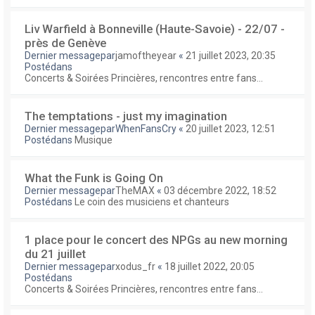
Liv Warfield à Bonneville (Haute-Savoie) - 22/07 -
près de Genève
Dernier messagepar
jamoftheyear
«
21 juillet 2023, 20:35
Postédans
Concerts & Soirées Princières, rencontres entre fans...
The temptations - just my imagination
Dernier messagepar
WhenFansCry
«
20 juillet 2023, 12:51
Postédans
Musique
What the Funk is Going On
Dernier messagepar
TheMAX
«
03 décembre 2022, 18:52
Postédans
Le coin des musiciens et chanteurs
1 place pour le concert des NPGs au new morning
du 21 juillet
Dernier messagepar
xodus_fr
«
18 juillet 2022, 20:05
Postédans
Concerts & Soirées Princières, rencontres entre fans...