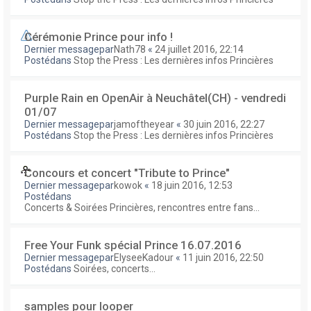
Cérémonie Prince pour info !
Dernier messagepar
Nath78
«
24 juillet 2016, 22:14
Postédans
Stop the Press : Les dernières infos Princières
Purple Rain en OpenAir à Neuchâtel(CH) - vendredi
01/07
Dernier messagepar
jamoftheyear
«
30 juin 2016, 22:27
Postédans
Stop the Press : Les dernières infos Princières
Concours et concert "Tribute to Prince"
Dernier messagepar
kowok
«
18 juin 2016, 12:53
Postédans
Concerts & Soirées Princières, rencontres entre fans...
Free Your Funk spécial Prince 16.07.2016
Dernier messagepar
ElyseeKadour
«
11 juin 2016, 22:50
Postédans
Soirées, concerts...
samples pour looper