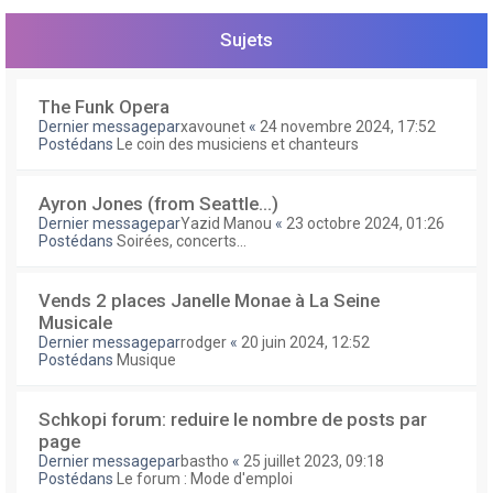
e
r
Sujets
The Funk Opera
Dernier messagepar
xavounet
«
24 novembre 2024, 17:52
Postédans
Le coin des musiciens et chanteurs
Ayron Jones (from Seattle...)
Dernier messagepar
Yazid Manou
«
23 octobre 2024, 01:26
Postédans
Soirées, concerts...
Vends 2 places Janelle Monae à La Seine
Musicale
Dernier messagepar
rodger
«
20 juin 2024, 12:52
Postédans
Musique
Schkopi forum: reduire le nombre de posts par
page
Dernier messagepar
bastho
«
25 juillet 2023, 09:18
Postédans
Le forum : Mode d'emploi