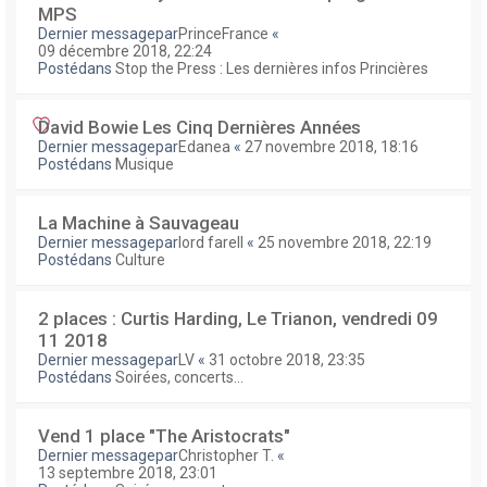
MPS
Dernier messagepar
PrinceFrance
«
09 décembre 2018, 22:24
Postédans
Stop the Press : Les dernières infos Princières
David Bowie Les Cinq Dernières Années
Dernier messagepar
Edanea
«
27 novembre 2018, 18:16
Postédans
Musique
La Machine à Sauvageau
Dernier messagepar
lord farell
«
25 novembre 2018, 22:19
Postédans
Culture
2 places : Curtis Harding, Le Trianon, vendredi 09
11 2018
Dernier messagepar
LV
«
31 octobre 2018, 23:35
Postédans
Soirées, concerts...
Vend 1 place "The Aristocrats"
Dernier messagepar
Christopher T.
«
13 septembre 2018, 23:01