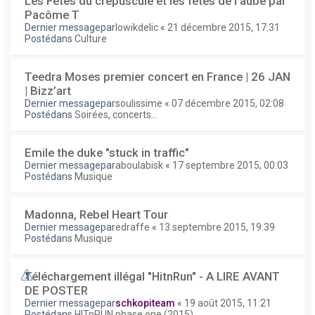
Les Fêtes du crépuscule et les fêtes de l'aube par
Pacôme T
Dernier messagepar
lowikdelic
«
21 décembre 2015, 17:31
Postédans
Culture
Teedra Moses premier concert en France | 26 JAN
| Bizz’art
Dernier messagepar
soulissime
«
07 décembre 2015, 02:08
Postédans
Soirées, concerts...
Emile the duke "stuck in traffic"
Dernier messagepar
aboulabisk
«
17 septembre 2015, 00:03
Postédans
Musique
Madonna, Rebel Heart Tour
Dernier messagepar
edraffe
«
13 septembre 2015, 19:39
Postédans
Musique
Téléchargement illégal "HitnRun" - A LIRE AVANT
DE POSTER
Dernier messagepar
schkopiteam
«
19 août 2015, 11:21
Postédans
HITnRUN phase one (2015)