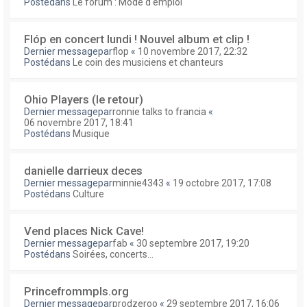
Postédans
Le forum : Mode d'emploi
Flóp en concert lundi ! Nouvel album et clip !
Dernier messagepar
flop
«
10 novembre 2017, 22:32
Postédans
Le coin des musiciens et chanteurs
Ohio Players (le retour)
Dernier messagepar
ronnie talks to francia
«
06 novembre 2017, 18:41
Postédans
Musique
danielle darrieux deces
Dernier messagepar
minnie4343
«
19 octobre 2017, 17:08
Postédans
Culture
Vend places Nick Cave!
Dernier messagepar
fab
«
30 septembre 2017, 19:20
Postédans
Soirées, concerts...
Princefrommpls.org
Dernier messagepar
prodzeroo
«
29 septembre 2017, 16:06