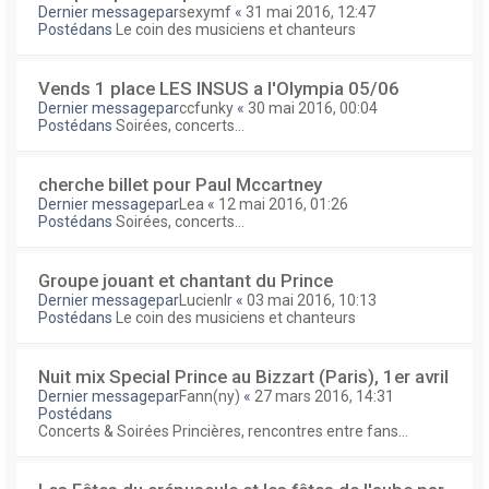
Dernier messagepar
sexymf
«
31 mai 2016, 12:47
Postédans
Le coin des musiciens et chanteurs
Vends 1 place LES INSUS a l'Olympia 05/06
Dernier messagepar
ccfunky
«
30 mai 2016, 00:04
Postédans
Soirées, concerts...
cherche billet pour Paul Mccartney
Dernier messagepar
Lea
«
12 mai 2016, 01:26
Postédans
Soirées, concerts...
Groupe jouant et chantant du Prince
Dernier messagepar
Lucienlr
«
03 mai 2016, 10:13
Postédans
Le coin des musiciens et chanteurs
Nuit mix Special Prince au Bizzart (Paris), 1er avril
Dernier messagepar
Fann(ny)
«
27 mars 2016, 14:31
Postédans
Concerts & Soirées Princières, rencontres entre fans...