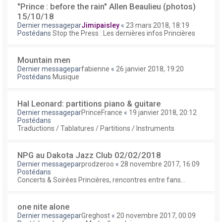
"Prince : before the rain" Allen Beaulieu (photos)
15/10/18
Dernier messagepar
Jimipaisley
«
23 mars 2018, 18:19
Postédans
Stop the Press : Les dernières infos Princières
Mountain men
Dernier messagepar
fabienne
«
26 janvier 2018, 19:20
Postédans
Musique
Hal Leonard: partitions piano & guitare
Dernier messagepar
PrinceFrance
«
19 janvier 2018, 20:12
Postédans
Traductions / Tablatures / Partitions / Instruments
NPG au Dakota Jazz Club 02/02/2018
Dernier messagepar
prodzeroo
«
28 novembre 2017, 16:09
Postédans
Concerts & Soirées Princières, rencontres entre fans...
one nite alone
Dernier messagepar
Greghost
«
20 novembre 2017, 00:09