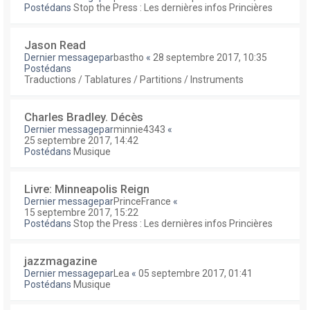
Postédans
Stop the Press : Les dernières infos Princières
Jason Read
Dernier messagepar
bastho
«
28 septembre 2017, 10:35
Postédans
Traductions / Tablatures / Partitions / Instruments
Charles Bradley. Décès
Dernier messagepar
minnie4343
«
25 septembre 2017, 14:42
Postédans
Musique
Livre: Minneapolis Reign
Dernier messagepar
PrinceFrance
«
15 septembre 2017, 15:22
Postédans
Stop the Press : Les dernières infos Princières
jazzmagazine
Dernier messagepar
Lea
«
05 septembre 2017, 01:41
Postédans
Musique