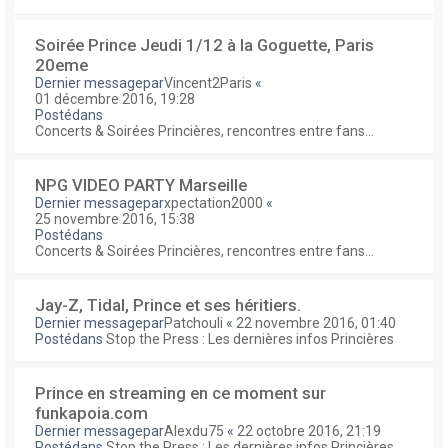
Soirée Prince Jeudi 1/12 à la Goguette, Paris
20eme
Dernier messagepar
Vincent2Paris
«
01 décembre 2016, 19:28
Postédans
Concerts & Soirées Princières, rencontres entre fans...
NPG VIDEO PARTY Marseille
Dernier messagepar
xpectation2000
«
25 novembre 2016, 15:38
Postédans
Concerts & Soirées Princières, rencontres entre fans...
Jay-Z, Tidal, Prince et ses héritiers.
Dernier messagepar
Patchouli
«
22 novembre 2016, 01:40
Postédans
Stop the Press : Les dernières infos Princières
Prince en streaming en ce moment sur
funkapoia.com
Dernier messagepar
Alexdu75
«
22 octobre 2016, 21:19
Postédans
Stop the Press : Les dernières infos Princières