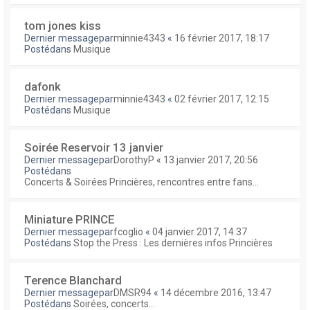
tom jones kiss
Dernier messagepar
minnie4343
«
16 février 2017, 18:17
Postédans
Musique
dafonk
Dernier messagepar
minnie4343
«
02 février 2017, 12:15
Postédans
Musique
Soirée Reservoir 13 janvier
Dernier messagepar
DorothyP
«
13 janvier 2017, 20:56
Postédans
Concerts & Soirées Princières, rencontres entre fans...
Miniature PRINCE
Dernier messagepar
fcoglio
«
04 janvier 2017, 14:37
Postédans
Stop the Press : Les dernières infos Princières
Terence Blanchard
Dernier messagepar
DMSR94
«
14 décembre 2016, 13:47
Postédans
Soirées, concerts...