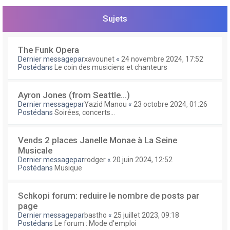
e
r
Sujets
The Funk Opera
Dernier messagepar
xavounet
«
24 novembre 2024, 17:52
Postédans
Le coin des musiciens et chanteurs
Ayron Jones (from Seattle...)
Dernier messagepar
Yazid Manou
«
23 octobre 2024, 01:26
Postédans
Soirées, concerts...
Vends 2 places Janelle Monae à La Seine
Musicale
Dernier messagepar
rodger
«
20 juin 2024, 12:52
Postédans
Musique
Schkopi forum: reduire le nombre de posts par
page
Dernier messagepar
bastho
«
25 juillet 2023, 09:18
Postédans
Le forum : Mode d'emploi