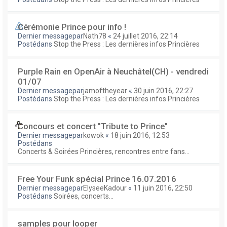
Cérémonie Prince pour info !
Dernier messagepar
Nath78
«
24 juillet 2016, 22:14
Postédans
Stop the Press : Les dernières infos Princières
Purple Rain en OpenAir à Neuchâtel(CH) - vendredi
01/07
Dernier messagepar
jamoftheyear
«
30 juin 2016, 22:27
Postédans
Stop the Press : Les dernières infos Princières
Concours et concert "Tribute to Prince"
Dernier messagepar
kowok
«
18 juin 2016, 12:53
Postédans
Concerts & Soirées Princières, rencontres entre fans...
Free Your Funk spécial Prince 16.07.2016
Dernier messagepar
ElyseeKadour
«
11 juin 2016, 22:50
Postédans
Soirées, concerts...
samples pour looper