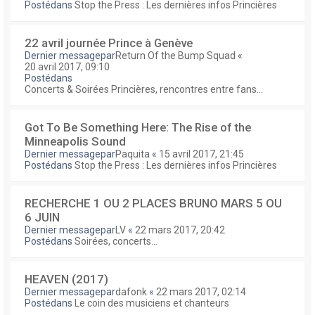
Postédans
Stop the Press : Les dernières infos Princières
22 avril journée Prince à Genève
Dernier messagepar
Return Of the Bump Squad
«
20 avril 2017, 09:10
Postédans
Concerts & Soirées Princières, rencontres entre fans...
Got To Be Something Here: The Rise of the
Minneapolis Sound
Dernier messagepar
Paquita
«
15 avril 2017, 21:45
Postédans
Stop the Press : Les dernières infos Princières
RECHERCHE 1 OU 2 PLACES BRUNO MARS 5 OU
6 JUIN
Dernier messagepar
LV
«
22 mars 2017, 20:42
Postédans
Soirées, concerts...
HEAVEN (2017)
Dernier messagepar
dafonk
«
22 mars 2017, 02:14
Postédans
Le coin des musiciens et chanteurs