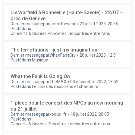
Liv Warfield à Bonneville (Haute-Savoie) - 22/07 -
près de Genève
Dernier messagepar
jamoftheyear
«
21 juillet 2023, 20:35
Postédans
Concerts & Soirées Princières, rencontres entre fans...
The temptations - just my imagination
Dernier messagepar
WhenFansCry
«
20 juillet 2023, 12:51
Postédans
Musique
What the Funk is Going On
Dernier messagepar
TheMAX
«
03 décembre 2022, 18:52
Postédans
Le coin des musiciens et chanteurs
1 place pour le concert des NPGs au new morning
du 21 juillet
Dernier messagepar
xodus_fr
«
18 juillet 2022, 20:05
Postédans
Concerts & Soirées Princières, rencontres entre fans...