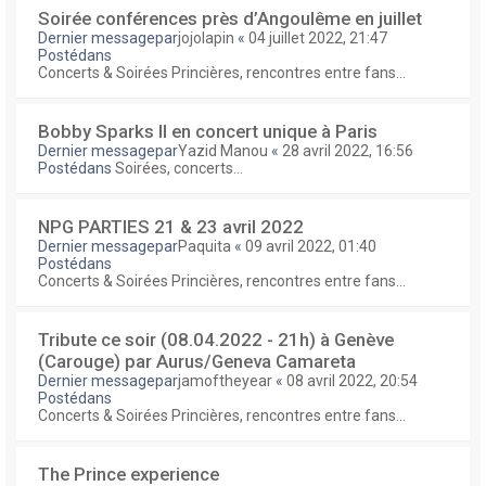
Soirée conférences près d’Angoulême en juillet
Dernier messagepar
jojolapin
«
04 juillet 2022, 21:47
Postédans
Concerts & Soirées Princières, rencontres entre fans...
Bobby Sparks II en concert unique à Paris
Dernier messagepar
Yazid Manou
«
28 avril 2022, 16:56
Postédans
Soirées, concerts...
NPG PARTIES 21 & 23 avril 2022
Dernier messagepar
Paquita
«
09 avril 2022, 01:40
Postédans
Concerts & Soirées Princières, rencontres entre fans...
Tribute ce soir (08.04.2022 - 21h) à Genève
(Carouge) par Aurus/Geneva Camareta
Dernier messagepar
jamoftheyear
«
08 avril 2022, 20:54
Postédans
Concerts & Soirées Princières, rencontres entre fans...
The Prince experience