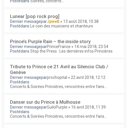
Postédans
Soirées, concerts...
Lunear [pop rock prog]
Dernier messagepar
JpweB
«
13 août 2018, 10:38
Postédans
Le coin des musiciens et chanteurs
Prince’s Purple Rain – the inside story
Dernier messagepar
PrinceFrance
«
14 mai 2018, 23:54
Postédans
Stop the Press : Les dernières infos Princières
Tribute to Prince ce 21 Avril au Silencio Club /
Genève
Dernier messagepar
prochopital
«
22 avril 2018, 12:12
Postédans
Concerts & Soirées Princières, rencontres entre fans...
Danser sur du Prince à Mulhouse
Dernier messagepar
GuiloPurple
«
16 avril 2018, 11:39
Postédans
Concerts & Soirées Princières, rencontres entre fans...