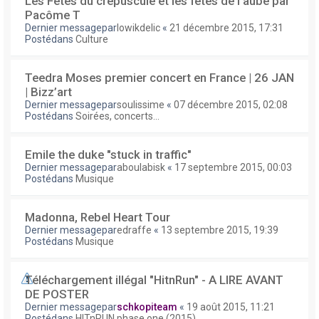
Les Fêtes du crépuscule et les fêtes de l'aube par
Pacôme T
Dernier messagepar
lowikdelic
«
21 décembre 2015, 17:31
Postédans
Culture
Teedra Moses premier concert en France | 26 JAN
| Bizz’art
Dernier messagepar
soulissime
«
07 décembre 2015, 02:08
Postédans
Soirées, concerts...
Emile the duke "stuck in traffic"
Dernier messagepar
aboulabisk
«
17 septembre 2015, 00:03
Postédans
Musique
Madonna, Rebel Heart Tour
Dernier messagepar
edraffe
«
13 septembre 2015, 19:39
Postédans
Musique
Téléchargement illégal "HitnRun" - A LIRE AVANT
DE POSTER
Dernier messagepar
schkopiteam
«
19 août 2015, 11:21
Postédans
HITnRUN phase one (2015)