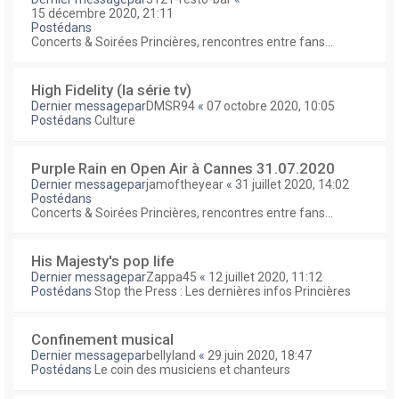
15 décembre 2020, 21:11
Postédans
Concerts & Soirées Princières, rencontres entre fans...
High Fidelity (la série tv)
Dernier messagepar
DMSR94
«
07 octobre 2020, 10:05
Postédans
Culture
Purple Rain en Open Air à Cannes 31.07.2020
Dernier messagepar
jamoftheyear
«
31 juillet 2020, 14:02
Postédans
Concerts & Soirées Princières, rencontres entre fans...
His Majesty's pop life
Dernier messagepar
Zappa45
«
12 juillet 2020, 11:12
Postédans
Stop the Press : Les dernières infos Princières
Confinement musical
Dernier messagepar
bellyland
«
29 juin 2020, 18:47
Postédans
Le coin des musiciens et chanteurs