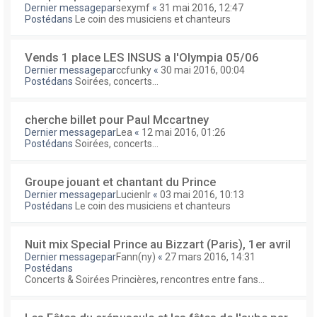
Dernier messagepar
sexymf
«
31 mai 2016, 12:47
Postédans
Le coin des musiciens et chanteurs
Vends 1 place LES INSUS a l'Olympia 05/06
Dernier messagepar
ccfunky
«
30 mai 2016, 00:04
Postédans
Soirées, concerts...
cherche billet pour Paul Mccartney
Dernier messagepar
Lea
«
12 mai 2016, 01:26
Postédans
Soirées, concerts...
Groupe jouant et chantant du Prince
Dernier messagepar
Lucienlr
«
03 mai 2016, 10:13
Postédans
Le coin des musiciens et chanteurs
Nuit mix Special Prince au Bizzart (Paris), 1er avril
Dernier messagepar
Fann(ny)
«
27 mars 2016, 14:31
Postédans
Concerts & Soirées Princières, rencontres entre fans...