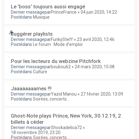
Le 'boss' toujours aussi engagé
Dernier messagepar
PrinceFrance
«
04 juin 2020, 14:22
Postédans
Musique
suggérer playlists
Dernier messagepar
FunkySteff
«
23 avril 2020, 12:46
Postédans
Le forum : Mode d'emploi
Pour les lecteurs du webzine Pitchfork
Dernier messagepar
boubou62
«
24 mars 2020, 15:08
Postédans
Culture
Jaaaaaaaames !!!
Dernier messagepar
Yazid Manou
«
27 février 2020, 13:09
Postédans
Soirées, concerts...
Ghost-Note plays Prince, New York, 30.12.19, 2
billets à céder
Dernier messagepar
Shockadelica72
«
18 novembre 2019, 23:20
Postédans
Soirées, concerts...