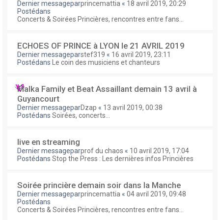
Dernier messagepar
princemattia
«
18 avril 2019, 20:29
Postédans
Concerts & Soirées Princières, rencontres entre fans...
ECHOES OF PRINCE à LYON le 21 AVRIL 2019
Dernier messagepar
stef319
«
16 avril 2019, 23:11
Postédans
Le coin des musiciens et chanteurs
Malka Family et Beat Assaillant demain 13 avril à
Guyancourt
Dernier messagepar
Dzap
«
13 avril 2019, 00:38
Postédans
Soirées, concerts...
live en streaming
Dernier messagepar
prof du chaos
«
10 avril 2019, 17:04
Postédans
Stop the Press : Les dernières infos Princières
Soirée princière demain soir dans la Manche
Dernier messagepar
princemattia
«
04 avril 2019, 09:48
Postédans
Concerts & Soirées Princières, rencontres entre fans...