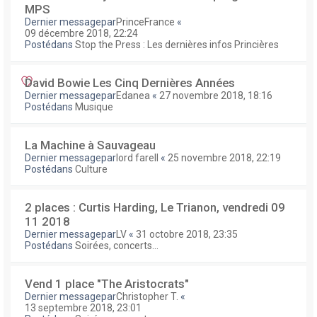
MPS
Dernier messagepar
PrinceFrance
«
09 décembre 2018, 22:24
Postédans
Stop the Press : Les dernières infos Princières
David Bowie Les Cinq Dernières Années
Dernier messagepar
Edanea
«
27 novembre 2018, 18:16
Postédans
Musique
La Machine à Sauvageau
Dernier messagepar
lord farell
«
25 novembre 2018, 22:19
Postédans
Culture
2 places : Curtis Harding, Le Trianon, vendredi 09
11 2018
Dernier messagepar
LV
«
31 octobre 2018, 23:35
Postédans
Soirées, concerts...
Vend 1 place "The Aristocrats"
Dernier messagepar
Christopher T.
«
13 septembre 2018, 23:01