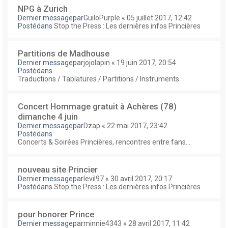
NPG à Zurich
Dernier messagepar
GuiloPurple
«
05 juillet 2017, 12:42
Postédans
Stop the Press : Les dernières infos Princières
Partitions de Madhouse
Dernier messagepar
jojolapin
«
19 juin 2017, 20:54
Postédans
Traductions / Tablatures / Partitions / Instruments
Concert Hommage gratuit à Achères (78)
dimanche 4 juin
Dernier messagepar
Dzap
«
22 mai 2017, 23:42
Postédans
Concerts & Soirées Princières, rencontres entre fans...
nouveau site Princier
Dernier messagepar
levil97
«
30 avril 2017, 20:17
Postédans
Stop the Press : Les dernières infos Princières
pour honorer Prince
Dernier messagepar
minnie4343
«
28 avril 2017, 11:42