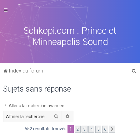
Schkopi.com : Prince et
Minneapolis Sound
R
Index du forum
e
Sujets sans réponse
c
h
e
Aller à la recherche avancée
r
Rechercher
Recherche avancée
c
552 résultats trouvés
1
2
3
4
5
6
Suivante
h