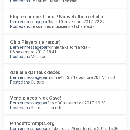
Postédans
Le forum : Mode d'emploi
Flóp en concert lundi ! Nouvel album et clip !
Dernier messagepar
flop
«
10 novembre 2017, 22:32
Postédans
Le coin des musiciens et chanteurs
Ohio Players (le retour)
Dernier messagepar
ronnie talks to francia
«
06 novembre 2017, 18:41
Postédans
Musique
danielle darrieux deces
Dernier messagepar
minnie4343
«
19 octobre 2017, 17:08
Postédans
Culture
Vend places Nick Cave!
Dernier messagepar
fab
«
30 septembre 2017, 19:20
Postédans
Soirées, concerts...
Princefrommpls.org
Dernier messagepar
prodzeroo
«
29 septembre 2017, 16:06