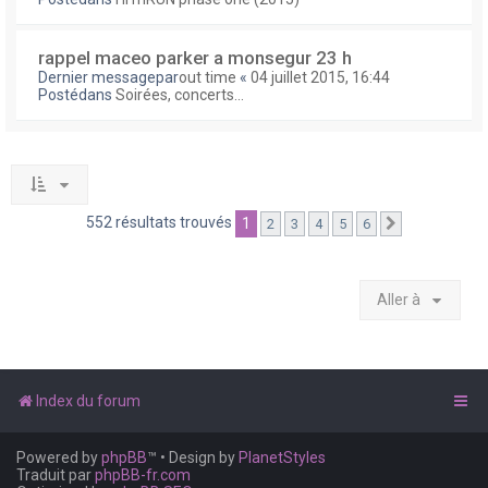
rappel maceo parker a monsegur 23 h
Dernier messagepar
out time
«
04 juillet 2015, 16:44
Postédans
Soirées, concerts...
552 résultats trouvés
1
2
3
4
5
6
Suivante
Aller à
Index du forum
Powered by
phpBB
™
• Design by
PlanetStyles
Traduit par
phpBB-fr.com