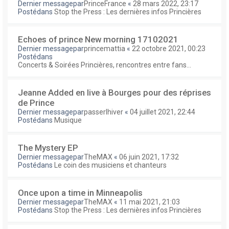
Dernier messagepar
PrinceFrance
«
28 mars 2022, 23:17
Postédans
Stop the Press : Les dernières infos Princières
Echoes of prince New morning 17102021
Dernier messagepar
princemattia
«
22 octobre 2021, 00:23
Postédans
Concerts & Soirées Princières, rencontres entre fans...
Jeanne Added en live à Bourges pour des réprises
de Prince
Dernier messagepar
passerlhiver
«
04 juillet 2021, 22:44
Postédans
Musique
The Mystery EP
Dernier messagepar
TheMAX
«
06 juin 2021, 17:32
Postédans
Le coin des musiciens et chanteurs
Once upon a time in Minneapolis
Dernier messagepar
TheMAX
«
11 mai 2021, 21:03
Postédans
Stop the Press : Les dernières infos Princières