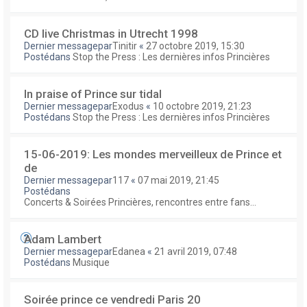
CD live Christmas in Utrecht 1998
Dernier messagepar
Tinitir
«
27 octobre 2019, 15:30
Postédans
Stop the Press : Les dernières infos Princières
In praise of Prince sur tidal
Dernier messagepar
Exodus
«
10 octobre 2019, 21:23
Postédans
Stop the Press : Les dernières infos Princières
15-06-2019: Les mondes merveilleux de Prince et
de
Dernier messagepar
117
«
07 mai 2019, 21:45
Postédans
Concerts & Soirées Princières, rencontres entre fans...
Adam Lambert
Dernier messagepar
Edanea
«
21 avril 2019, 07:48
Postédans
Musique
Soirée prince ce vendredi Paris 20