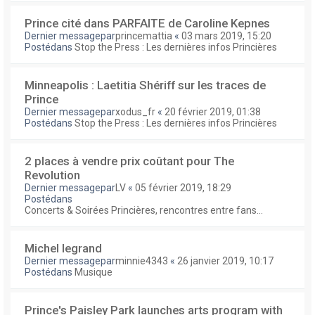
Prince cité dans PARFAITE de Caroline Kepnes
Dernier messagepar
princemattia
«
03 mars 2019, 15:20
Postédans
Stop the Press : Les dernières infos Princières
Minneapolis : Laetitia Shériff sur les traces de
Prince
Dernier messagepar
xodus_fr
«
20 février 2019, 01:38
Postédans
Stop the Press : Les dernières infos Princières
2 places à vendre prix coûtant pour The
Revolution
Dernier messagepar
LV
«
05 février 2019, 18:29
Postédans
Concerts & Soirées Princières, rencontres entre fans...
Michel legrand
Dernier messagepar
minnie4343
«
26 janvier 2019, 10:17
Postédans
Musique
Prince's Paisley Park launches arts program with