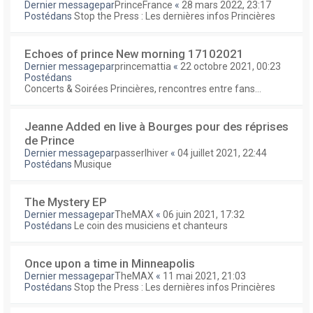
Dernier messagepar
PrinceFrance
«
28 mars 2022, 23:17
Postédans
Stop the Press : Les dernières infos Princières
Echoes of prince New morning 17102021
Dernier messagepar
princemattia
«
22 octobre 2021, 00:23
Postédans
Concerts & Soirées Princières, rencontres entre fans...
Jeanne Added en live à Bourges pour des réprises
de Prince
Dernier messagepar
passerlhiver
«
04 juillet 2021, 22:44
Postédans
Musique
The Mystery EP
Dernier messagepar
TheMAX
«
06 juin 2021, 17:32
Postédans
Le coin des musiciens et chanteurs
Once upon a time in Minneapolis
Dernier messagepar
TheMAX
«
11 mai 2021, 21:03
Postédans
Stop the Press : Les dernières infos Princières