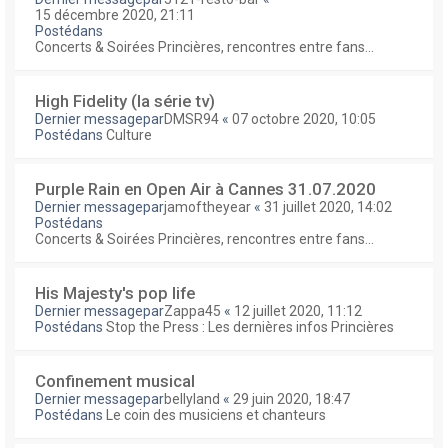
15 décembre 2020, 21:11
Postédans
Concerts & Soirées Princières, rencontres entre fans...
High Fidelity (la série tv)
Dernier messagepar
DMSR94
«
07 octobre 2020, 10:05
Postédans
Culture
Purple Rain en Open Air à Cannes 31.07.2020
Dernier messagepar
jamoftheyear
«
31 juillet 2020, 14:02
Postédans
Concerts & Soirées Princières, rencontres entre fans...
His Majesty's pop life
Dernier messagepar
Zappa45
«
12 juillet 2020, 11:12
Postédans
Stop the Press : Les dernières infos Princières
Confinement musical
Dernier messagepar
bellyland
«
29 juin 2020, 18:47
Postédans
Le coin des musiciens et chanteurs