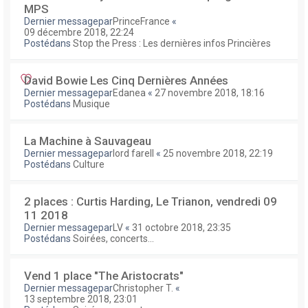
MPS
Dernier messagepar
PrinceFrance
«
09 décembre 2018, 22:24
Postédans
Stop the Press : Les dernières infos Princières
David Bowie Les Cinq Dernières Années
Dernier messagepar
Edanea
«
27 novembre 2018, 18:16
Postédans
Musique
La Machine à Sauvageau
Dernier messagepar
lord farell
«
25 novembre 2018, 22:19
Postédans
Culture
2 places : Curtis Harding, Le Trianon, vendredi 09
11 2018
Dernier messagepar
LV
«
31 octobre 2018, 23:35
Postédans
Soirées, concerts...
Vend 1 place "The Aristocrats"
Dernier messagepar
Christopher T.
«
13 septembre 2018, 23:01