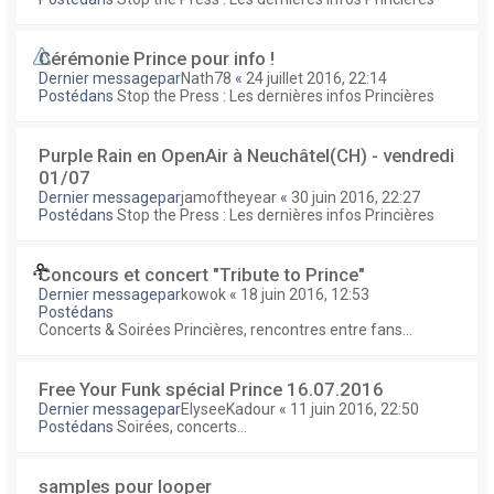
Cérémonie Prince pour info !
Dernier messagepar
Nath78
«
24 juillet 2016, 22:14
Postédans
Stop the Press : Les dernières infos Princières
Purple Rain en OpenAir à Neuchâtel(CH) - vendredi
01/07
Dernier messagepar
jamoftheyear
«
30 juin 2016, 22:27
Postédans
Stop the Press : Les dernières infos Princières
Concours et concert "Tribute to Prince"
Dernier messagepar
kowok
«
18 juin 2016, 12:53
Postédans
Concerts & Soirées Princières, rencontres entre fans...
Free Your Funk spécial Prince 16.07.2016
Dernier messagepar
ElyseeKadour
«
11 juin 2016, 22:50
Postédans
Soirées, concerts...
samples pour looper