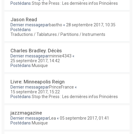
Postédans
Stop the Press : Les dernières infos Princières
Jason Read
Dernier messagepar
bastho
«
28 septembre 2017, 10:35
Postédans
Traductions / Tablatures / Partitions / Instruments
Charles Bradley. Décès
Dernier messagepar
minnie4343
«
25 septembre 2017, 14:42
Postédans
Musique
Livre: Minneapolis Reign
Dernier messagepar
PrinceFrance
«
15 septembre 2017, 15:22
Postédans
Stop the Press : Les dernières infos Princières
jazzmagazine
Dernier messagepar
Lea
«
05 septembre 2017, 01:41
Postédans
Musique