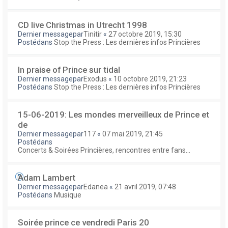
CD live Christmas in Utrecht 1998
Dernier messagepar
Tinitir
«
27 octobre 2019, 15:30
Postédans
Stop the Press : Les dernières infos Princières
In praise of Prince sur tidal
Dernier messagepar
Exodus
«
10 octobre 2019, 21:23
Postédans
Stop the Press : Les dernières infos Princières
15-06-2019: Les mondes merveilleux de Prince et
de
Dernier messagepar
117
«
07 mai 2019, 21:45
Postédans
Concerts & Soirées Princières, rencontres entre fans...
Adam Lambert
Dernier messagepar
Edanea
«
21 avril 2019, 07:48
Postédans
Musique
Soirée prince ce vendredi Paris 20