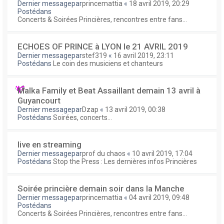
Dernier messagepar
princemattia
«
18 avril 2019, 20:29
Postédans
Concerts & Soirées Princières, rencontres entre fans...
ECHOES OF PRINCE à LYON le 21 AVRIL 2019
Dernier messagepar
stef319
«
16 avril 2019, 23:11
Postédans
Le coin des musiciens et chanteurs
Malka Family et Beat Assaillant demain 13 avril à
Guyancourt
Dernier messagepar
Dzap
«
13 avril 2019, 00:38
Postédans
Soirées, concerts...
live en streaming
Dernier messagepar
prof du chaos
«
10 avril 2019, 17:04
Postédans
Stop the Press : Les dernières infos Princières
Soirée princière demain soir dans la Manche
Dernier messagepar
princemattia
«
04 avril 2019, 09:48
Postédans
Concerts & Soirées Princières, rencontres entre fans...