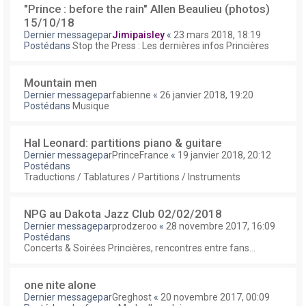
"Prince : before the rain" Allen Beaulieu (photos)
15/10/18
Dernier messagepar
Jimipaisley
«
23 mars 2018, 18:19
Postédans
Stop the Press : Les dernières infos Princières
Mountain men
Dernier messagepar
fabienne
«
26 janvier 2018, 19:20
Postédans
Musique
Hal Leonard: partitions piano & guitare
Dernier messagepar
PrinceFrance
«
19 janvier 2018, 20:12
Postédans
Traductions / Tablatures / Partitions / Instruments
NPG au Dakota Jazz Club 02/02/2018
Dernier messagepar
prodzeroo
«
28 novembre 2017, 16:09
Postédans
Concerts & Soirées Princières, rencontres entre fans...
one nite alone
Dernier messagepar
Greghost
«
20 novembre 2017, 00:09