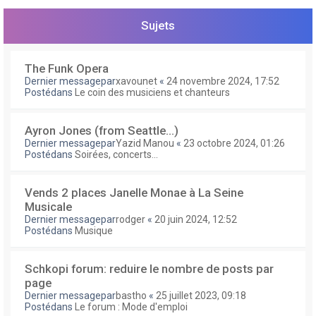
e
r
Sujets
The Funk Opera
Dernier messagepar
xavounet
«
24 novembre 2024, 17:52
Postédans
Le coin des musiciens et chanteurs
Ayron Jones (from Seattle...)
Dernier messagepar
Yazid Manou
«
23 octobre 2024, 01:26
Postédans
Soirées, concerts...
Vends 2 places Janelle Monae à La Seine
Musicale
Dernier messagepar
rodger
«
20 juin 2024, 12:52
Postédans
Musique
Schkopi forum: reduire le nombre de posts par
page
Dernier messagepar
bastho
«
25 juillet 2023, 09:18
Postédans
Le forum : Mode d'emploi