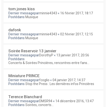
tom jones kiss
Dernier messagepar
minnie4343
«
16 février 2017, 18:17
Postédans
Musique
dafonk
Dernier messagepar
minnie4343
«
02 février 2017, 12:15
Postédans
Musique
Soirée Reservoir 13 janvier
Dernier messagepar
DorothyP
«
13 janvier 2017, 20:56
Postédans
Concerts & Soirées Princières, rencontres entre fans...
Miniature PRINCE
Dernier messagepar
fcoglio
«
04 janvier 2017, 14:37
Postédans
Stop the Press : Les dernières infos Princières
Terence Blanchard
Dernier messagepar
DMSR94
«
14 décembre 2016, 13:47
Postédans
Soirées, concerts...