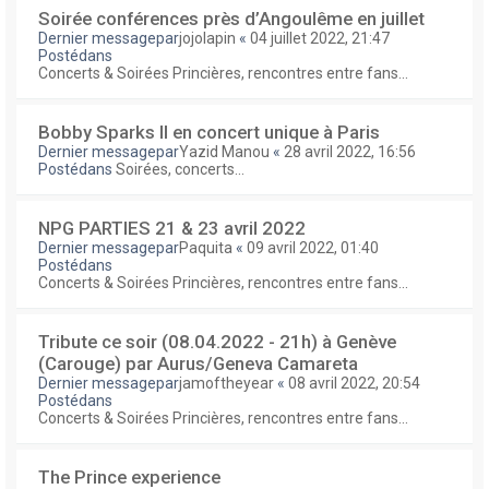
Soirée conférences près d’Angoulême en juillet
Dernier messagepar
jojolapin
«
04 juillet 2022, 21:47
Postédans
Concerts & Soirées Princières, rencontres entre fans...
Bobby Sparks II en concert unique à Paris
Dernier messagepar
Yazid Manou
«
28 avril 2022, 16:56
Postédans
Soirées, concerts...
NPG PARTIES 21 & 23 avril 2022
Dernier messagepar
Paquita
«
09 avril 2022, 01:40
Postédans
Concerts & Soirées Princières, rencontres entre fans...
Tribute ce soir (08.04.2022 - 21h) à Genève
(Carouge) par Aurus/Geneva Camareta
Dernier messagepar
jamoftheyear
«
08 avril 2022, 20:54
Postédans
Concerts & Soirées Princières, rencontres entre fans...
The Prince experience