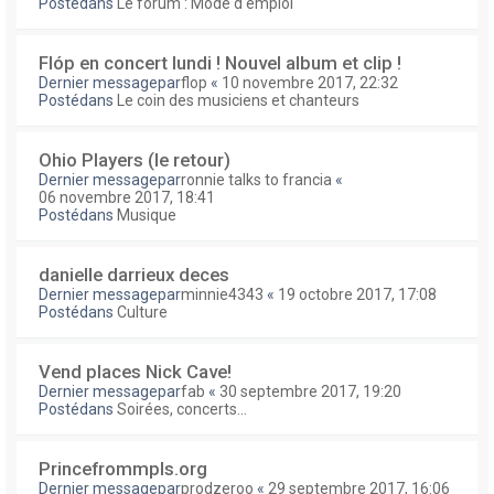
Postédans
Le forum : Mode d'emploi
Flóp en concert lundi ! Nouvel album et clip !
Dernier messagepar
flop
«
10 novembre 2017, 22:32
Postédans
Le coin des musiciens et chanteurs
Ohio Players (le retour)
Dernier messagepar
ronnie talks to francia
«
06 novembre 2017, 18:41
Postédans
Musique
danielle darrieux deces
Dernier messagepar
minnie4343
«
19 octobre 2017, 17:08
Postédans
Culture
Vend places Nick Cave!
Dernier messagepar
fab
«
30 septembre 2017, 19:20
Postédans
Soirées, concerts...
Princefrommpls.org
Dernier messagepar
prodzeroo
«
29 septembre 2017, 16:06