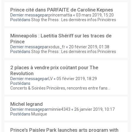
Prince cité dans PARFAITE de Caroline Kepnes
Dernier messagepar
princemattia
«
03 mars 2019, 15:20
Postédans
Stop the Press : Les dernières infos Princières
Minneapolis : Laetitia Shériff sur les traces de
Prince
Dernier messagepar
xodus_fr
«
20 février 2019, 01:38
Postédans
Stop the Press : Les dernières infos Princières
2 places à vendre prix coûtant pour The
Revolution
Dernier messagepar
LV
«
05 février 2019, 18:29
Postédans
Concerts & Soirées Princières, rencontres entre fans...
Michel legrand
Dernier messagepar
minnie4343
«
26 janvier 2019, 10:17
Postédans
Musique
Prince's Paisley Park launches arts program with