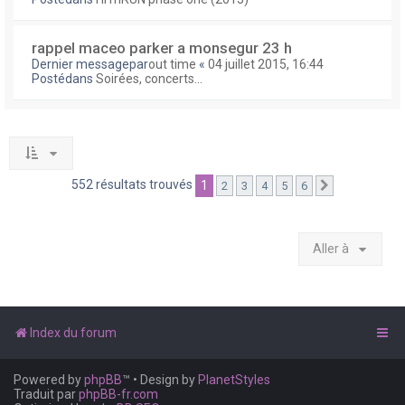
rappel maceo parker a monsegur 23 h
Dernier messagepar
out time
«
04 juillet 2015, 16:44
Postédans
Soirées, concerts...
552 résultats trouvés
1
2
3
4
5
6
Suivante
Aller à
Index du forum
Powered by
phpBB
™
• Design by
PlanetStyles
Traduit par
phpBB-fr.com