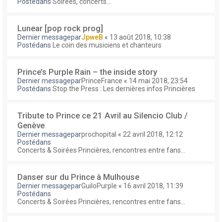
Postédans
Soirées, concerts...
Lunear [pop rock prog]
Dernier messagepar
JpweB
«
13 août 2018, 10:38
Postédans
Le coin des musiciens et chanteurs
Prince’s Purple Rain – the inside story
Dernier messagepar
PrinceFrance
«
14 mai 2018, 23:54
Postédans
Stop the Press : Les dernières infos Princières
Tribute to Prince ce 21 Avril au Silencio Club /
Genève
Dernier messagepar
prochopital
«
22 avril 2018, 12:12
Postédans
Concerts & Soirées Princières, rencontres entre fans...
Danser sur du Prince à Mulhouse
Dernier messagepar
GuiloPurple
«
16 avril 2018, 11:39
Postédans
Concerts & Soirées Princières, rencontres entre fans...