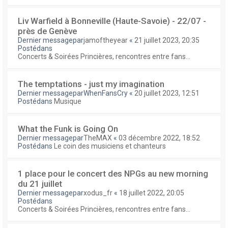
Liv Warfield à Bonneville (Haute-Savoie) - 22/07 -
près de Genève
Dernier messagepar
jamoftheyear
«
21 juillet 2023, 20:35
Postédans
Concerts & Soirées Princières, rencontres entre fans...
The temptations - just my imagination
Dernier messagepar
WhenFansCry
«
20 juillet 2023, 12:51
Postédans
Musique
What the Funk is Going On
Dernier messagepar
TheMAX
«
03 décembre 2022, 18:52
Postédans
Le coin des musiciens et chanteurs
1 place pour le concert des NPGs au new morning
du 21 juillet
Dernier messagepar
xodus_fr
«
18 juillet 2022, 20:05
Postédans
Concerts & Soirées Princières, rencontres entre fans...