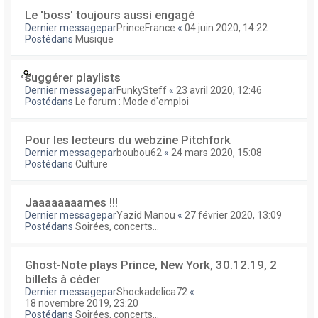
Le 'boss' toujours aussi engagé
Dernier messagepar
PrinceFrance
«
04 juin 2020, 14:22
Postédans
Musique
suggérer playlists
Dernier messagepar
FunkySteff
«
23 avril 2020, 12:46
Postédans
Le forum : Mode d'emploi
Pour les lecteurs du webzine Pitchfork
Dernier messagepar
boubou62
«
24 mars 2020, 15:08
Postédans
Culture
Jaaaaaaaames !!!
Dernier messagepar
Yazid Manou
«
27 février 2020, 13:09
Postédans
Soirées, concerts...
Ghost-Note plays Prince, New York, 30.12.19, 2
billets à céder
Dernier messagepar
Shockadelica72
«
18 novembre 2019, 23:20
Postédans
Soirées, concerts...