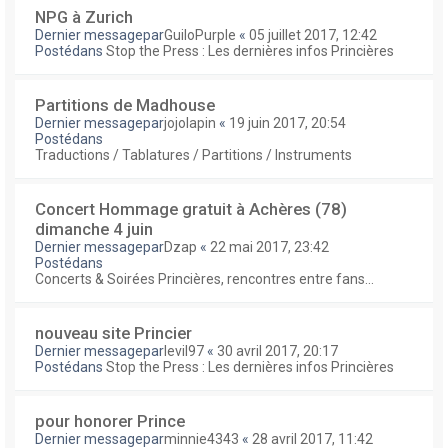
NPG à Zurich
Dernier messagepar
GuiloPurple
«
05 juillet 2017, 12:42
Postédans
Stop the Press : Les dernières infos Princières
Partitions de Madhouse
Dernier messagepar
jojolapin
«
19 juin 2017, 20:54
Postédans
Traductions / Tablatures / Partitions / Instruments
Concert Hommage gratuit à Achères (78)
dimanche 4 juin
Dernier messagepar
Dzap
«
22 mai 2017, 23:42
Postédans
Concerts & Soirées Princières, rencontres entre fans...
nouveau site Princier
Dernier messagepar
levil97
«
30 avril 2017, 20:17
Postédans
Stop the Press : Les dernières infos Princières
pour honorer Prince
Dernier messagepar
minnie4343
«
28 avril 2017, 11:42