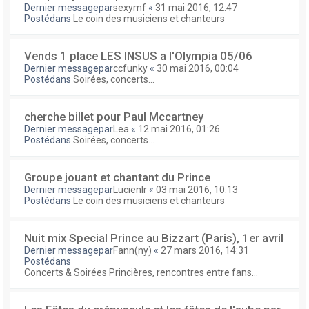
Dernier messagepar
sexymf
«
31 mai 2016, 12:47
Postédans
Le coin des musiciens et chanteurs
Vends 1 place LES INSUS a l'Olympia 05/06
Dernier messagepar
ccfunky
«
30 mai 2016, 00:04
Postédans
Soirées, concerts...
cherche billet pour Paul Mccartney
Dernier messagepar
Lea
«
12 mai 2016, 01:26
Postédans
Soirées, concerts...
Groupe jouant et chantant du Prince
Dernier messagepar
Lucienlr
«
03 mai 2016, 10:13
Postédans
Le coin des musiciens et chanteurs
Nuit mix Special Prince au Bizzart (Paris), 1er avril
Dernier messagepar
Fann(ny)
«
27 mars 2016, 14:31
Postédans
Concerts & Soirées Princières, rencontres entre fans...