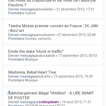
Les Fêtes du crépuscule et les fêtes de l'aube par
Pacôme T
Dernier messagepar
lowikdelic
«
21 décembre 2015, 17:31
Postédans
Culture
Teedra Moses premier concert en France | 26 JAN
| Bizz’art
Dernier messagepar
soulissime
«
07 décembre 2015, 02:08
Postédans
Soirées, concerts...
Emile the duke "stuck in traffic"
Dernier messagepar
aboulabisk
«
17 septembre 2015, 00:03
Postédans
Musique
Madonna, Rebel Heart Tour
Dernier messagepar
edraffe
«
13 septembre 2015, 19:39
Postédans
Musique
Téléchargement illégal "HitnRun" - A LIRE AVANT
DE POSTER
Dernier messagepar
schkopiteam
«
19 août 2015, 11:21
Postédans
HITnRUN phase one (2015)