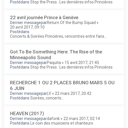
Postédans
Stop the Press : Les dernières infos Princières
22 avril journée Prince à Genève
Dernier messagepar
Return Of the Bump Squad
«
20 avril 2017, 09:10
Postédans
Concerts & Soirées Princières, rencontres entre fans...
Got To Be Something Here: The Rise of the
Minneapolis Sound
Dernier messagepar
Paquita
«
15 avril 2017, 21:45
Postédans
Stop the Press : Les dernières infos Princières
RECHERCHE 1 OU 2 PLACES BRUNO MARS 5 OU
6 JUIN
Dernier messagepar
LV
«
22 mars 2017, 20:42
Postédans
Soirées, concerts...
HEAVEN (2017)
Dernier messagepar
dafonk
«
22 mars 2017, 02:14
Postédans
Le coin des musiciens et chanteurs