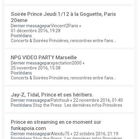
Soirée Prince Jeudi 1/12 à la Goguette, Paris
20eme
Dernier messagepar
Vincent2Paris
«
01 décembre 2016, 19:28
Postédans
Concerts & Soirées Princières, rencontres entre fans...
NPG VIDEO PARTY Marseille
Dernier messagepar
xpectation2000
«
25 novembre 2016, 15:38
Postédans
Concerts & Soirées Princières, rencontres entre fans...
Jay-Z, Tidal, Prince et ses héritiers.
Dernier messagepar
Patchouli
«
22 novembre 2016, 01:40
Postédans
Stop the Press : Les dernières infos Princières
Prince en streaming en ce moment sur
funkapoia.com
Dernier messagepar
Alexdu75
«
22 octobre 2016, 21:19
Postédans
Stop the Press : Les dernières infos Princières