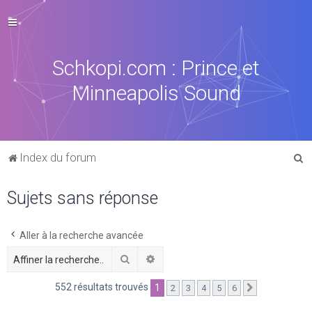
Schkopi.com : Prince et
Minneapolis Sound
R
Index du forum
e
Sujets sans réponse
c
h
e
Aller à la recherche avancée
r
Rechercher
Recherche avancée
c
552 résultats trouvés
1
2
3
4
5
6
Suivante
h