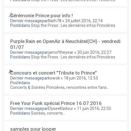
Cérémonie Prince pour info !
Dernier messagepar
Nath78
«
24 juillet 2016, 22:14
Postédans
Stop the Press : Les dernières infos Princières
Purple Rain en OpenAir à Neuchâtel(CH) - vendredi
01/07
Dernier messagepar
jamoftheyear
«
30 juin 2016, 22:27
Postédans
Stop the Press : Les dernières infos Princières
Concours et concert "Tribute to Prince"
Dernier messagepar
kowok
«
18 juin 2016, 12:53
Postédans
Concerts & Soirées Princières, rencontres entre fans...
Free Your Funk spécial Prince 16.07.2016
Dernier messagepar
ElyseeKadour
«
11 juin 2016, 22:50
Postédans
Soirées, concerts...
samples pour looper