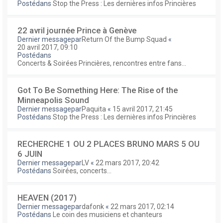
Postédans
Stop the Press : Les dernières infos Princières
22 avril journée Prince à Genève
Dernier messagepar
Return Of the Bump Squad
«
20 avril 2017, 09:10
Postédans
Concerts & Soirées Princières, rencontres entre fans...
Got To Be Something Here: The Rise of the
Minneapolis Sound
Dernier messagepar
Paquita
«
15 avril 2017, 21:45
Postédans
Stop the Press : Les dernières infos Princières
RECHERCHE 1 OU 2 PLACES BRUNO MARS 5 OU
6 JUIN
Dernier messagepar
LV
«
22 mars 2017, 20:42
Postédans
Soirées, concerts...
HEAVEN (2017)
Dernier messagepar
dafonk
«
22 mars 2017, 02:14
Postédans
Le coin des musiciens et chanteurs