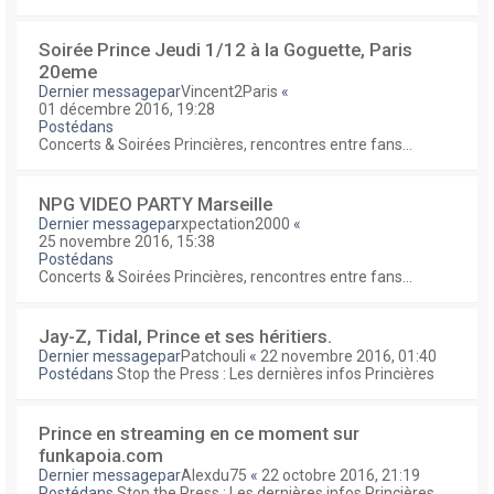
Soirée Prince Jeudi 1/12 à la Goguette, Paris
20eme
Dernier messagepar
Vincent2Paris
«
01 décembre 2016, 19:28
Postédans
Concerts & Soirées Princières, rencontres entre fans...
NPG VIDEO PARTY Marseille
Dernier messagepar
xpectation2000
«
25 novembre 2016, 15:38
Postédans
Concerts & Soirées Princières, rencontres entre fans...
Jay-Z, Tidal, Prince et ses héritiers.
Dernier messagepar
Patchouli
«
22 novembre 2016, 01:40
Postédans
Stop the Press : Les dernières infos Princières
Prince en streaming en ce moment sur
funkapoia.com
Dernier messagepar
Alexdu75
«
22 octobre 2016, 21:19
Postédans
Stop the Press : Les dernières infos Princières