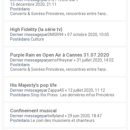
15 décembre 2020, 21:11
Postédans
Concerts & Soirées Princières, rencontres entre fans...
High Fidelity (la série tv)
Dernier messagepar
DMSR94
«
07 octobre 2020, 10:05
Postédans
Culture
Purple Rain en Open Air à Cannes 31.07.2020
Dernier messagepar
jamoftheyear
«
31 juillet 2020, 14:02
Postédans
Concerts & Soirées Princières, rencontres entre fans...
His Majesty's pop life
Dernier messagepar
Zappa45
«
12 juillet 2020, 11:12
Postédans
Stop the Press : Les dernières infos Princières
Confinement musical
Dernier messagepar
bellyland
«
29 juin 2020, 18:47
Postédans
Le coin des musiciens et chanteurs