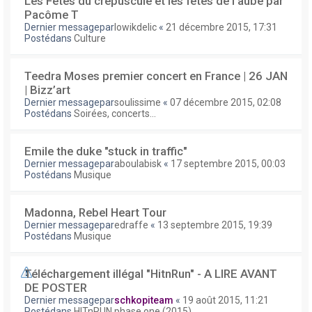
Les Fêtes du crépuscule et les fêtes de l'aube par
Pacôme T
Dernier messagepar
lowikdelic
«
21 décembre 2015, 17:31
Postédans
Culture
Teedra Moses premier concert en France | 26 JAN
| Bizz’art
Dernier messagepar
soulissime
«
07 décembre 2015, 02:08
Postédans
Soirées, concerts...
Emile the duke "stuck in traffic"
Dernier messagepar
aboulabisk
«
17 septembre 2015, 00:03
Postédans
Musique
Madonna, Rebel Heart Tour
Dernier messagepar
edraffe
«
13 septembre 2015, 19:39
Postédans
Musique
Téléchargement illégal "HitnRun" - A LIRE AVANT
DE POSTER
Dernier messagepar
schkopiteam
«
19 août 2015, 11:21
Postédans
HITnRUN phase one (2015)