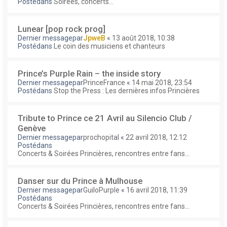
Postédans
Soirées, concerts...
Lunear [pop rock prog]
Dernier messagepar
JpweB
«
13 août 2018, 10:38
Postédans
Le coin des musiciens et chanteurs
Prince’s Purple Rain – the inside story
Dernier messagepar
PrinceFrance
«
14 mai 2018, 23:54
Postédans
Stop the Press : Les dernières infos Princières
Tribute to Prince ce 21 Avril au Silencio Club /
Genève
Dernier messagepar
prochopital
«
22 avril 2018, 12:12
Postédans
Concerts & Soirées Princières, rencontres entre fans...
Danser sur du Prince à Mulhouse
Dernier messagepar
GuiloPurple
«
16 avril 2018, 11:39
Postédans
Concerts & Soirées Princières, rencontres entre fans...