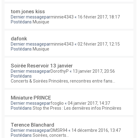
tom jones kiss
Dernier messagepar
minnie4343
«
16 février 2017, 18:17
Postédans
Musique
dafonk
Dernier messagepar
minnie4343
«
02 février 2017, 12:15
Postédans
Musique
Soirée Reservoir 13 janvier
Dernier messagepar
DorothyP
«
13 janvier 2017, 20:56
Postédans
Concerts & Soirées Princières, rencontres entre fans...
Miniature PRINCE
Dernier messagepar
fcoglio
«
04 janvier 2017, 14:37
Postédans
Stop the Press : Les dernières infos Princières
Terence Blanchard
Dernier messagepar
DMSR94
«
14 décembre 2016, 13:47
Postédans
Soirées, concerts...