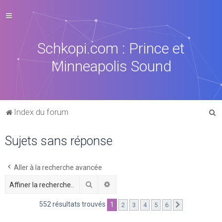
Schkopi.com : Prince et
Minneapolis Sound
R
Index du forum
e
Sujets sans réponse
c
h
e
Aller à la recherche avancée
r
Rechercher
Recherche avancée
c
552 résultats trouvés
1
2
3
4
5
6
Suivante
h