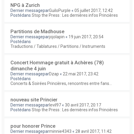
NPG à Zurich
Dernier messagepar
GuiloPurple
«
05 juillet 2017, 12:42
Postédans
Stop the Press : Les dernières infos Princières
Partitions de Madhouse
Dernier messagepar
jojolapin
«
19 juin 2017, 20:54
Postédans
Traductions / Tablatures / Partitions / Instruments
Concert Hommage gratuit à Achères (78)
dimanche 4 juin
Dernier messagepar
Dzap
«
22 mai 2017, 23:42
Postédans
Concerts & Soirées Princières, rencontres entre fans...
nouveau site Princier
Dernier messagepar
levil97
«
30 avril 2017, 20:17
Postédans
Stop the Press : Les dernières infos Princières
pour honorer Prince
Dernier messagepar
minnie4343
«
28 avril 2017, 11:42