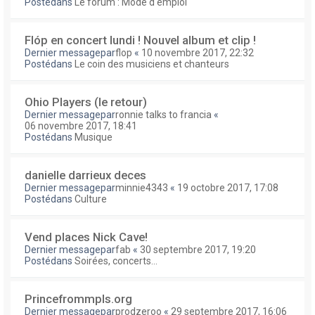
Postédans
Le forum : Mode d'emploi
Flóp en concert lundi ! Nouvel album et clip !
Dernier messagepar
flop
«
10 novembre 2017, 22:32
Postédans
Le coin des musiciens et chanteurs
Ohio Players (le retour)
Dernier messagepar
ronnie talks to francia
«
06 novembre 2017, 18:41
Postédans
Musique
danielle darrieux deces
Dernier messagepar
minnie4343
«
19 octobre 2017, 17:08
Postédans
Culture
Vend places Nick Cave!
Dernier messagepar
fab
«
30 septembre 2017, 19:20
Postédans
Soirées, concerts...
Princefrommpls.org
Dernier messagepar
prodzeroo
«
29 septembre 2017, 16:06