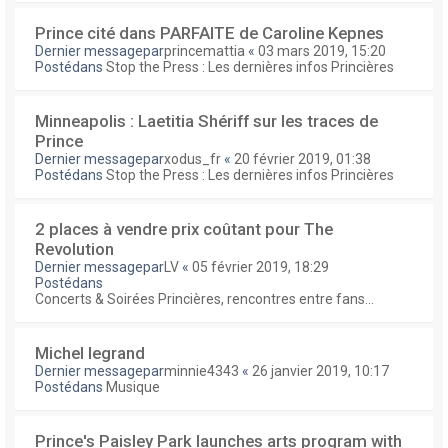
Prince cité dans PARFAITE de Caroline Kepnes
Dernier messagepar
princemattia
«
03 mars 2019, 15:20
Postédans
Stop the Press : Les dernières infos Princières
Minneapolis : Laetitia Shériff sur les traces de
Prince
Dernier messagepar
xodus_fr
«
20 février 2019, 01:38
Postédans
Stop the Press : Les dernières infos Princières
2 places à vendre prix coûtant pour The
Revolution
Dernier messagepar
LV
«
05 février 2019, 18:29
Postédans
Concerts & Soirées Princières, rencontres entre fans...
Michel legrand
Dernier messagepar
minnie4343
«
26 janvier 2019, 10:17
Postédans
Musique
Prince's Paisley Park launches arts program with