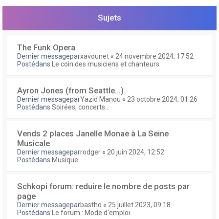
e
r
Sujets
The Funk Opera
Dernier messagepar
xavounet
«
24 novembre 2024, 17:52
Postédans
Le coin des musiciens et chanteurs
Ayron Jones (from Seattle...)
Dernier messagepar
Yazid Manou
«
23 octobre 2024, 01:26
Postédans
Soirées, concerts...
Vends 2 places Janelle Monae à La Seine
Musicale
Dernier messagepar
rodger
«
20 juin 2024, 12:52
Postédans
Musique
Schkopi forum: reduire le nombre de posts par
page
Dernier messagepar
bastho
«
25 juillet 2023, 09:18
Postédans
Le forum : Mode d'emploi