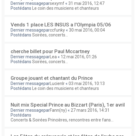
Dernier messagepar
sexymf
«
31 mai 2016, 12:47
Postédans
Le coin des musiciens et chanteurs
Vends 1 place LES INSUS a l'Olympia 05/06
Dernier messagepar
ccfunky
«
30 mai 2016, 00:04
Postédans
Soirées, concerts...
cherche billet pour Paul Mccartney
Dernier messagepar
Lea
«
12 mai 2016, 01:26
Postédans
Soirées, concerts...
Groupe jouant et chantant du Prince
Dernier messagepar
Lucienlr
«
03 mai 2016, 10:13
Postédans
Le coin des musiciens et chanteurs
Nuit mix Special Prince au Bizzart (Paris), 1er avril
Dernier messagepar
Fann(ny)
«
27 mars 2016, 14:31
Postédans
Concerts & Soirées Princières, rencontres entre fans...