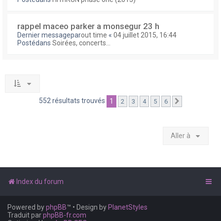
rappel maceo parker a monsegur 23 h
Dernier messagepar
out time
«
04 juillet 2015, 16:44
Postédans
Soirées, concerts...
552 résultats trouvés
1
2
3
4
5
6
Suivante
Aller à
Index du forum
Powered by
phpBB
™
• Design by
PlanetStyles
Traduit par
phpBB-fr.com