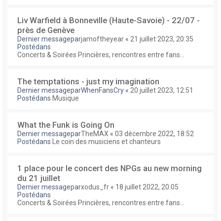
Liv Warfield à Bonneville (Haute-Savoie) - 22/07 -
près de Genève
Dernier messagepar
jamoftheyear
«
21 juillet 2023, 20:35
Postédans
Concerts & Soirées Princières, rencontres entre fans...
The temptations - just my imagination
Dernier messagepar
WhenFansCry
«
20 juillet 2023, 12:51
Postédans
Musique
What the Funk is Going On
Dernier messagepar
TheMAX
«
03 décembre 2022, 18:52
Postédans
Le coin des musiciens et chanteurs
1 place pour le concert des NPGs au new morning
du 21 juillet
Dernier messagepar
xodus_fr
«
18 juillet 2022, 20:05
Postédans
Concerts & Soirées Princières, rencontres entre fans...