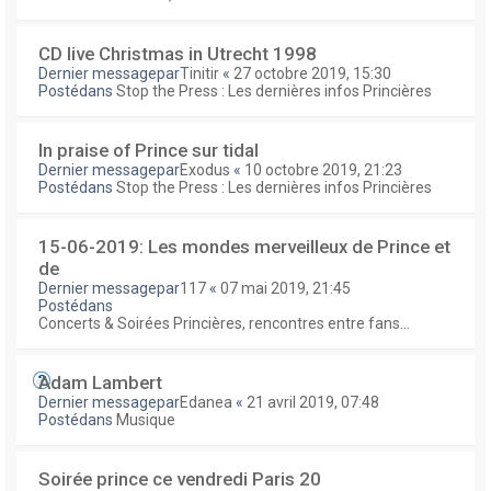
CD live Christmas in Utrecht 1998
Dernier messagepar
Tinitir
«
27 octobre 2019, 15:30
Postédans
Stop the Press : Les dernières infos Princières
In praise of Prince sur tidal
Dernier messagepar
Exodus
«
10 octobre 2019, 21:23
Postédans
Stop the Press : Les dernières infos Princières
15-06-2019: Les mondes merveilleux de Prince et
de
Dernier messagepar
117
«
07 mai 2019, 21:45
Postédans
Concerts & Soirées Princières, rencontres entre fans...
Adam Lambert
Dernier messagepar
Edanea
«
21 avril 2019, 07:48
Postédans
Musique
Soirée prince ce vendredi Paris 20