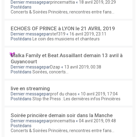
Dernier messagepar
princemattia
«
18 avril 2019, 20:29
Postédans
Concerts & Soirées Princières, rencontres entre fans...
ECHOES OF PRINCE à LYON le 21 AVRIL 2019
Dernier messagepar
stef319
«
16 avril 2019, 23:11
Postédans
Le coin des musiciens et chanteurs
Malka Family et Beat Assaillant demain 13 avril à
Guyancourt
Dernier messagepar
Dzap
«
13 avril 2019, 00:38
Postédans
Soirées, concerts...
live en streaming
Dernier messagepar
prof du chaos
«
10 avril 2019, 17:04
Postédans
Stop the Press : Les dernières infos Princières
Soirée princière demain soir dans la Manche
Dernier messagepar
princemattia
«
04 avril 2019, 09:48
Postédans
Concerts & Soirées Princières, rencontres entre fans...