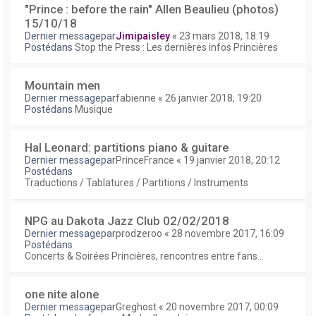
"Prince : before the rain" Allen Beaulieu (photos)
15/10/18
Dernier messagepar
Jimipaisley
«
23 mars 2018, 18:19
Postédans
Stop the Press : Les dernières infos Princières
Mountain men
Dernier messagepar
fabienne
«
26 janvier 2018, 19:20
Postédans
Musique
Hal Leonard: partitions piano & guitare
Dernier messagepar
PrinceFrance
«
19 janvier 2018, 20:12
Postédans
Traductions / Tablatures / Partitions / Instruments
NPG au Dakota Jazz Club 02/02/2018
Dernier messagepar
prodzeroo
«
28 novembre 2017, 16:09
Postédans
Concerts & Soirées Princières, rencontres entre fans...
one nite alone
Dernier messagepar
Greghost
«
20 novembre 2017, 00:09