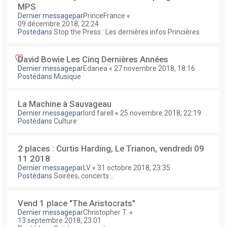
MPS
Dernier messagepar
PrinceFrance
«
09 décembre 2018, 22:24
Postédans
Stop the Press : Les dernières infos Princières
David Bowie Les Cinq Dernières Années
Dernier messagepar
Edanea
«
27 novembre 2018, 18:16
Postédans
Musique
La Machine à Sauvageau
Dernier messagepar
lord farell
«
25 novembre 2018, 22:19
Postédans
Culture
2 places : Curtis Harding, Le Trianon, vendredi 09
11 2018
Dernier messagepar
LV
«
31 octobre 2018, 23:35
Postédans
Soirées, concerts...
Vend 1 place "The Aristocrats"
Dernier messagepar
Christopher T.
«
13 septembre 2018, 23:01