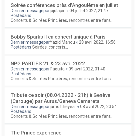
Soirée conférences près d’Angoulême en juillet
Dernier messagepar
jojolapin
«
04 juillet 2022, 21:47
Postédans
Concerts & Soirées Princières, rencontres entre fans...
Bobby Sparks II en concert unique à Paris
Dernier messagepar
Yazid Manou
«
28 avril 2022, 16:56
Postédans
Soirées, concerts...
NPG PARTIES 21 & 23 avril 2022
Dernier messagepar
Paquita
«
09 avril 2022, 01:40
Postédans
Concerts & Soirées Princières, rencontres entre fans...
Tribute ce soir (08.04.2022 - 21h) à Genève
(Carouge) par Aurus/Geneva Camareta
Dernier messagepar
jamoftheyear
«
08 avril 2022, 20:54
Postédans
Concerts & Soirées Princières, rencontres entre fans...
The Prince experience