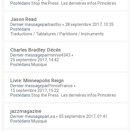
Postédans
Stop the Press : Les dernières infos Princières
Jason Read
Dernier messagepar
bastho
«
28 septembre 2017, 10:35
Postédans
Traductions / Tablatures / Partitions / Instruments
Charles Bradley. Décès
Dernier messagepar
minnie4343
«
25 septembre 2017, 14:42
Postédans
Musique
Livre: Minneapolis Reign
Dernier messagepar
PrinceFrance
«
15 septembre 2017, 15:22
Postédans
Stop the Press : Les dernières infos Princières
jazzmagazine
Dernier messagepar
Lea
«
05 septembre 2017, 01:41
Postédans
Musique