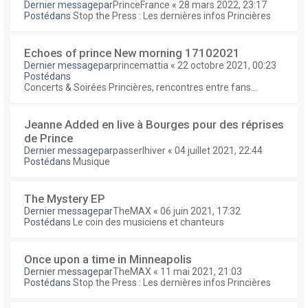
Dernier messagepar
PrinceFrance
«
28 mars 2022, 23:17
Postédans
Stop the Press : Les dernières infos Princières
Echoes of prince New morning 17102021
Dernier messagepar
princemattia
«
22 octobre 2021, 00:23
Postédans
Concerts & Soirées Princières, rencontres entre fans...
Jeanne Added en live à Bourges pour des réprises
de Prince
Dernier messagepar
passerlhiver
«
04 juillet 2021, 22:44
Postédans
Musique
The Mystery EP
Dernier messagepar
TheMAX
«
06 juin 2021, 17:32
Postédans
Le coin des musiciens et chanteurs
Once upon a time in Minneapolis
Dernier messagepar
TheMAX
«
11 mai 2021, 21:03
Postédans
Stop the Press : Les dernières infos Princières