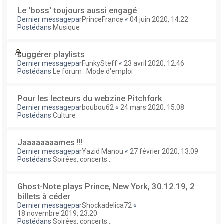
Le 'boss' toujours aussi engagé
Dernier messagepar
PrinceFrance
«
04 juin 2020, 14:22
Postédans
Musique
suggérer playlists
Dernier messagepar
FunkySteff
«
23 avril 2020, 12:46
Postédans
Le forum : Mode d'emploi
Pour les lecteurs du webzine Pitchfork
Dernier messagepar
boubou62
«
24 mars 2020, 15:08
Postédans
Culture
Jaaaaaaaames !!!
Dernier messagepar
Yazid Manou
«
27 février 2020, 13:09
Postédans
Soirées, concerts...
Ghost-Note plays Prince, New York, 30.12.19, 2
billets à céder
Dernier messagepar
Shockadelica72
«
18 novembre 2019, 23:20
Postédans
Soirées, concerts...