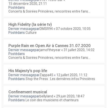
15 décembre 2020, 21:11
Postédans
Concerts & Soirées Princières, rencontres entre fans...
High Fidelity (la série tv)
Dernier messagepar
DMSR94
«
07 octobre 2020, 10:05
Postédans
Culture
Purple Rain en Open Air à Cannes 31.07.2020
Dernier messagepar
jamoftheyear
«
31 juillet 2020, 14:02
Postédans
Concerts & Soirées Princières, rencontres entre fans...
His Majesty's pop life
Dernier messagepar
Zappa45
«
12 juillet 2020, 11:12
Postédans
Stop the Press : Les dernières infos Princières
Confinement musical
Dernier messagepar
bellyland
«
29 juin 2020, 18:47
Postédans
Le coin des musiciens et chanteurs