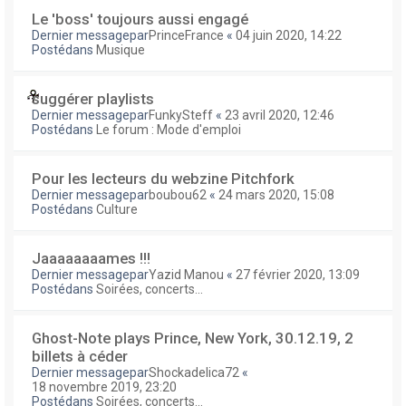
Le 'boss' toujours aussi engagé
Dernier messagepar
PrinceFrance
«
04 juin 2020, 14:22
Postédans
Musique
suggérer playlists
Dernier messagepar
FunkySteff
«
23 avril 2020, 12:46
Postédans
Le forum : Mode d'emploi
Pour les lecteurs du webzine Pitchfork
Dernier messagepar
boubou62
«
24 mars 2020, 15:08
Postédans
Culture
Jaaaaaaaames !!!
Dernier messagepar
Yazid Manou
«
27 février 2020, 13:09
Postédans
Soirées, concerts...
Ghost-Note plays Prince, New York, 30.12.19, 2
billets à céder
Dernier messagepar
Shockadelica72
«
18 novembre 2019, 23:20
Postédans
Soirées, concerts...