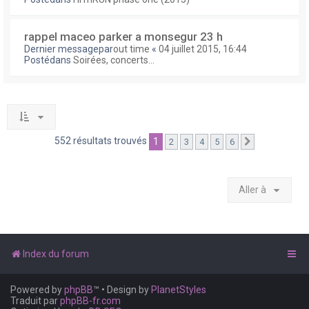
rappel maceo parker a monsegur 23 h
Dernier messagepar
out time
«
04 juillet 2015, 16:44
Postédans
Soirées, concerts...
552 résultats trouvés
1
2
3
4
5
6
Suivante
Aller à
Index du forum
Powered by
phpBB
™
• Design by
PlanetStyles
Traduit par
phpBB-fr.com