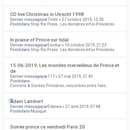
CD live Christmas in Utrecht 1998
Dernier messagepar
Tinitir
«
27 octobre 2019, 15:30
Postédans
Stop the Press : Les dernières infos Princières
In praise of Prince sur tidal
Dernier messagepar
Exodus
«
10 octobre 2019, 21:23
Postédans
Stop the Press : Les dernières infos Princières
15-06-2019: Les mondes merveilleux de Prince et
de
Dernier messagepar
117
«
07 mai 2019, 21:45
Postédans
Concerts & Soirées Princières, rencontres entre fans...
Adam Lambert
Dernier messagepar
Edanea
«
21 avril 2019, 07:48
Postédans
Musique
Soirée prince ce vendredi Paris 20