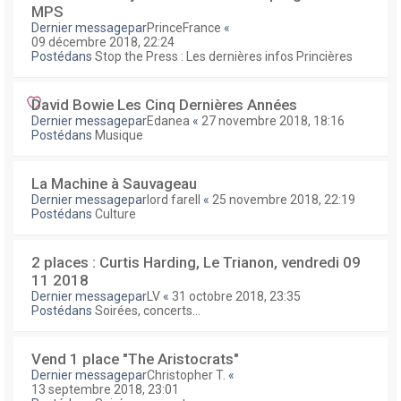
MPS
Dernier messagepar
PrinceFrance
«
09 décembre 2018, 22:24
Postédans
Stop the Press : Les dernières infos Princières
David Bowie Les Cinq Dernières Années
Dernier messagepar
Edanea
«
27 novembre 2018, 18:16
Postédans
Musique
La Machine à Sauvageau
Dernier messagepar
lord farell
«
25 novembre 2018, 22:19
Postédans
Culture
2 places : Curtis Harding, Le Trianon, vendredi 09
11 2018
Dernier messagepar
LV
«
31 octobre 2018, 23:35
Postédans
Soirées, concerts...
Vend 1 place "The Aristocrats"
Dernier messagepar
Christopher T.
«
13 septembre 2018, 23:01