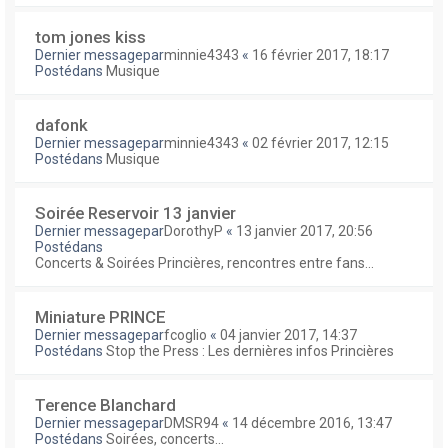
tom jones kiss
Dernier messagepar
minnie4343
«
16 février 2017, 18:17
Postédans
Musique
dafonk
Dernier messagepar
minnie4343
«
02 février 2017, 12:15
Postédans
Musique
Soirée Reservoir 13 janvier
Dernier messagepar
DorothyP
«
13 janvier 2017, 20:56
Postédans
Concerts & Soirées Princières, rencontres entre fans...
Miniature PRINCE
Dernier messagepar
fcoglio
«
04 janvier 2017, 14:37
Postédans
Stop the Press : Les dernières infos Princières
Terence Blanchard
Dernier messagepar
DMSR94
«
14 décembre 2016, 13:47
Postédans
Soirées, concerts...