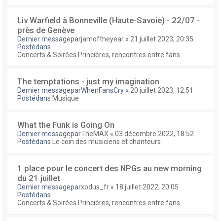
Liv Warfield à Bonneville (Haute-Savoie) - 22/07 -
près de Genève
Dernier messagepar
jamoftheyear
«
21 juillet 2023, 20:35
Postédans
Concerts & Soirées Princières, rencontres entre fans...
The temptations - just my imagination
Dernier messagepar
WhenFansCry
«
20 juillet 2023, 12:51
Postédans
Musique
What the Funk is Going On
Dernier messagepar
TheMAX
«
03 décembre 2022, 18:52
Postédans
Le coin des musiciens et chanteurs
1 place pour le concert des NPGs au new morning
du 21 juillet
Dernier messagepar
xodus_fr
«
18 juillet 2022, 20:05
Postédans
Concerts & Soirées Princières, rencontres entre fans...