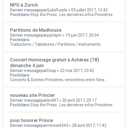
NPG à Zurich
Dernier messagepar
GuiloPurple
«
05 juillet 2017, 12:42
Postédans
Stop the Press : Les dernières infos Princières
Partitions de Madhouse
Dernier messagepar
jojolapin
«
19 juin 2017, 20:54
Postédans
Traductions / Tablatures / Partitions / Instruments
Concert Hommage gratuit à Achères (78)
dimanche 4 juin
Dernier messagepar
Dzap
«
22 mai 2017, 23:42
Postédans
Concerts & Soirées Princières, rencontres entre fans...
nouveau site Princier
Dernier messagepar
levil97
«
30 avril 2017, 20:17
Postédans
Stop the Press : Les dernières infos Princières
pour honorer Prince
Dernier messagepar
minnie4343
«
28 avril 2017, 11:42