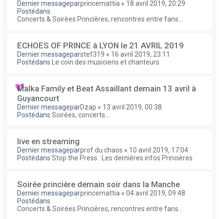
Dernier messagepar
princemattia
«
18 avril 2019, 20:29
Postédans
Concerts & Soirées Princières, rencontres entre fans...
ECHOES OF PRINCE à LYON le 21 AVRIL 2019
Dernier messagepar
stef319
«
16 avril 2019, 23:11
Postédans
Le coin des musiciens et chanteurs
Malka Family et Beat Assaillant demain 13 avril à
Guyancourt
Dernier messagepar
Dzap
«
13 avril 2019, 00:38
Postédans
Soirées, concerts...
live en streaming
Dernier messagepar
prof du chaos
«
10 avril 2019, 17:04
Postédans
Stop the Press : Les dernières infos Princières
Soirée princière demain soir dans la Manche
Dernier messagepar
princemattia
«
04 avril 2019, 09:48
Postédans
Concerts & Soirées Princières, rencontres entre fans...