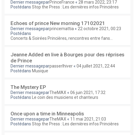
Dernier messagepar
PrinceFrance
«
28 mars 2022, 23:17
Postédans
Stop the Press : Les dernières infos Princières
Echoes of prince New morning 17102021
Dernier messagepar
princemattia
«
22 octobre 2021, 00:23
Postédans
Concerts & Soirées Princières, rencontres entre fans...
Jeanne Added en live à Bourges pour des réprises
de Prince
Dernier messagepar
passerlhiver
«
04 juillet 2021, 22:44
Postédans
Musique
The Mystery EP
Dernier messagepar
TheMAX
«
06 juin 2021, 17:32
Postédans
Le coin des musiciens et chanteurs
Once upon a time in Minneapolis
Dernier messagepar
TheMAX
«
11 mai 2021, 21:03
Postédans
Stop the Press : Les dernières infos Princières