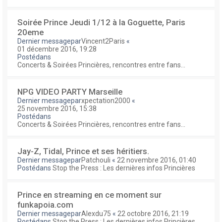
Soirée Prince Jeudi 1/12 à la Goguette, Paris
20eme
Dernier messagepar
Vincent2Paris
«
01 décembre 2016, 19:28
Postédans
Concerts & Soirées Princières, rencontres entre fans...
NPG VIDEO PARTY Marseille
Dernier messagepar
xpectation2000
«
25 novembre 2016, 15:38
Postédans
Concerts & Soirées Princières, rencontres entre fans...
Jay-Z, Tidal, Prince et ses héritiers.
Dernier messagepar
Patchouli
«
22 novembre 2016, 01:40
Postédans
Stop the Press : Les dernières infos Princières
Prince en streaming en ce moment sur
funkapoia.com
Dernier messagepar
Alexdu75
«
22 octobre 2016, 21:19
Postédans
Stop the Press : Les dernières infos Princières