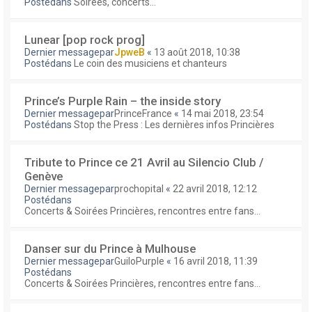
Postédans
Soirées, concerts...
Lunear [pop rock prog]
Dernier messagepar
JpweB
«
13 août 2018, 10:38
Postédans
Le coin des musiciens et chanteurs
Prince’s Purple Rain – the inside story
Dernier messagepar
PrinceFrance
«
14 mai 2018, 23:54
Postédans
Stop the Press : Les dernières infos Princières
Tribute to Prince ce 21 Avril au Silencio Club /
Genève
Dernier messagepar
prochopital
«
22 avril 2018, 12:12
Postédans
Concerts & Soirées Princières, rencontres entre fans...
Danser sur du Prince à Mulhouse
Dernier messagepar
GuiloPurple
«
16 avril 2018, 11:39
Postédans
Concerts & Soirées Princières, rencontres entre fans...