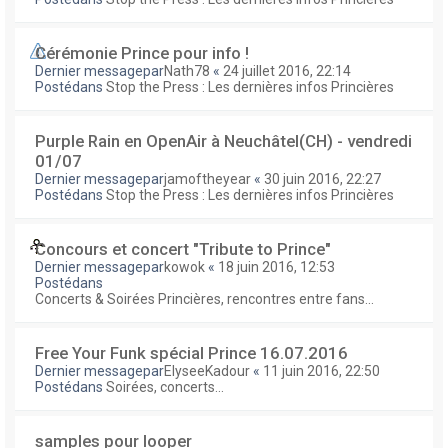
Cérémonie Prince pour info !
Dernier messagepar
Nath78
«
24 juillet 2016, 22:14
Postédans
Stop the Press : Les dernières infos Princières
Purple Rain en OpenAir à Neuchâtel(CH) - vendredi
01/07
Dernier messagepar
jamoftheyear
«
30 juin 2016, 22:27
Postédans
Stop the Press : Les dernières infos Princières
Concours et concert "Tribute to Prince"
Dernier messagepar
kowok
«
18 juin 2016, 12:53
Postédans
Concerts & Soirées Princières, rencontres entre fans...
Free Your Funk spécial Prince 16.07.2016
Dernier messagepar
ElyseeKadour
«
11 juin 2016, 22:50
Postédans
Soirées, concerts...
samples pour looper