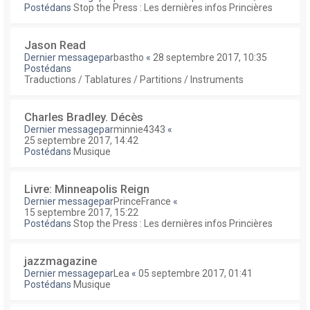
Postédans
Stop the Press : Les dernières infos Princières
Jason Read
Dernier messagepar
bastho
«
28 septembre 2017, 10:35
Postédans
Traductions / Tablatures / Partitions / Instruments
Charles Bradley. Décès
Dernier messagepar
minnie4343
«
25 septembre 2017, 14:42
Postédans
Musique
Livre: Minneapolis Reign
Dernier messagepar
PrinceFrance
«
15 septembre 2017, 15:22
Postédans
Stop the Press : Les dernières infos Princières
jazzmagazine
Dernier messagepar
Lea
«
05 septembre 2017, 01:41
Postédans
Musique