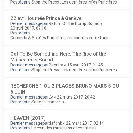
Postédans
Stop the Press : Les dernières infos Princières
22 avril journée Prince à Genève
Dernier messagepar
Return Of the Bump Squad
«
20 avril 2017, 09:10
Postédans
Concerts & Soirées Princières, rencontres entre fans...
Got To Be Something Here: The Rise of the
Minneapolis Sound
Dernier messagepar
Paquita
«
15 avril 2017, 21:45
Postédans
Stop the Press : Les dernières infos Princières
RECHERCHE 1 OU 2 PLACES BRUNO MARS 5 OU
6 JUIN
Dernier messagepar
LV
«
22 mars 2017, 20:42
Postédans
Soirées, concerts...
HEAVEN (2017)
Dernier messagepar
dafonk
«
22 mars 2017, 02:14
Postédans
Le coin des musiciens et chanteurs