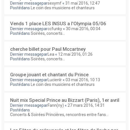
Dernier messagepar
sexymf
«
31 mai 2016, 12:47
Postédans
Le coin des musiciens et chanteurs
Vends 1 place LES INSUS a l'Olympia 05/06
Dernier messagepar
ccfunky
«
30 mai 2016, 00:04
Postédans
Soirées, concerts...
cherche billet pour Paul Mccartney
Dernier messagepar
Lea
«
12 mai 2016, 01:26
Postédans
Soirées, concerts...
Groupe jouant et chantant du Prince
Dernier messagepar
Lucienlr
«
03 mai 2016, 10:13
Postédans
Le coin des musiciens et chanteurs
Nuit mix Special Prince au Bizzart (Paris), 1er avril
Dernier messagepar
Fann(ny)
«
27 mars 2016, 14:31
Postédans
Concerts & Soirées Princières, rencontres entre fans...