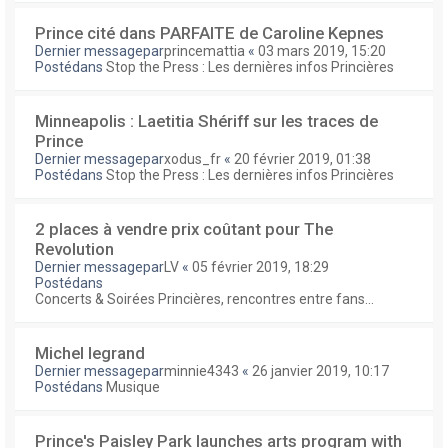
Prince cité dans PARFAITE de Caroline Kepnes
Dernier messagepar
princemattia
«
03 mars 2019, 15:20
Postédans
Stop the Press : Les dernières infos Princières
Minneapolis : Laetitia Shériff sur les traces de
Prince
Dernier messagepar
xodus_fr
«
20 février 2019, 01:38
Postédans
Stop the Press : Les dernières infos Princières
2 places à vendre prix coûtant pour The
Revolution
Dernier messagepar
LV
«
05 février 2019, 18:29
Postédans
Concerts & Soirées Princières, rencontres entre fans...
Michel legrand
Dernier messagepar
minnie4343
«
26 janvier 2019, 10:17
Postédans
Musique
Prince's Paisley Park launches arts program with