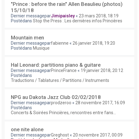
"Prince : before the rain" Allen Beaulieu (photos)
15/10/18
Dernier messagepar
Jimipaisley
«
23 mars 2018, 18:19
Postédans
Stop the Press : Les dernières infos Princières
Mountain men
Dernier messagepar
fabienne
«
26 janvier 2018, 19:20
Postédans
Musique
Hal Leonard: partitions piano & guitare
Dernier messagepar
PrinceFrance
«
19 janvier 2018, 20:12
Postédans
Traductions / Tablatures / Partitions / Instruments
NPG au Dakota Jazz Club 02/02/2018
Dernier messagepar
prodzeroo
«
28 novembre 2017, 16:09
Postédans
Concerts & Soirées Princières, rencontres entre fans...
one nite alone
Dernier messagepar
Greghost
«
20 novembre 2017, 00:09