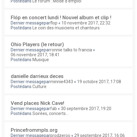
Postédans
Le forum : Mode d'emploi
Flóp en concert lundi ! Nouvel album et clip !
Dernier messagepar
flop
«
10 novembre 2017, 22:32
Postédans
Le coin des musiciens et chanteurs
Ohio Players (le retour)
Dernier messagepar
ronnie talks to francia
«
06 novembre 2017, 18:41
Postédans
Musique
danielle darrieux deces
Dernier messagepar
minnie4343
«
19 octobre 2017, 17:08
Postédans
Culture
Vend places Nick Cave!
Dernier messagepar
fab
«
30 septembre 2017, 19:20
Postédans
Soirées, concerts...
Princefrommpls.org
Dernier messagepar
prodzeroo
«
29 septembre 2017, 16:06