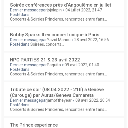
Soirée conférences près d’Angoulême en juillet
Dernier messagepar
jojolapin
«
04 juillet 2022, 21:47
Postédans
Concerts & Soirées Princières, rencontres entre fans...
Bobby Sparks II en concert unique à Paris
Dernier messagepar
Yazid Manou
«
28 avril 2022, 16:56
Postédans
Soirées, concerts...
NPG PARTIES 21 & 23 avril 2022
Dernier messagepar
Paquita
«
09 avril 2022, 01:40
Postédans
Concerts & Soirées Princières, rencontres entre fans...
Tribute ce soir (08.04.2022 - 21h) à Genève
(Carouge) par Aurus/Geneva Camareta
Dernier messagepar
jamoftheyear
«
08 avril 2022, 20:54
Postédans
Concerts & Soirées Princières, rencontres entre fans...
The Prince experience