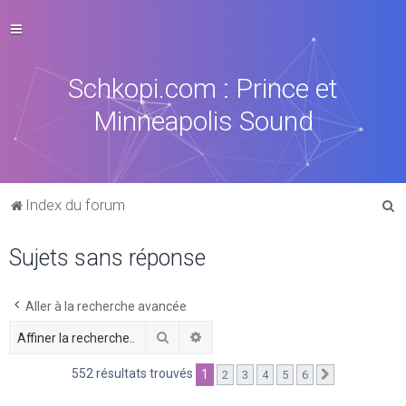
Schkopi.com : Prince et
Minneapolis Sound
R
Index du forum
e
Sujets sans réponse
c
h
e
Aller à la recherche avancée
r
Rechercher
Recherche avancée
c
552 résultats trouvés
1
2
3
4
5
6
Suivante
h