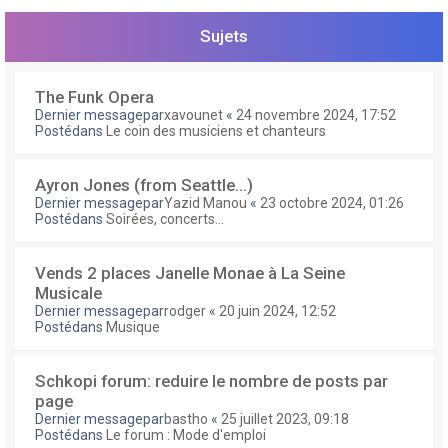
e
r
Sujets
The Funk Opera
Dernier messagepar
xavounet
«
24 novembre 2024, 17:52
Postédans
Le coin des musiciens et chanteurs
Ayron Jones (from Seattle...)
Dernier messagepar
Yazid Manou
«
23 octobre 2024, 01:26
Postédans
Soirées, concerts...
Vends 2 places Janelle Monae à La Seine
Musicale
Dernier messagepar
rodger
«
20 juin 2024, 12:52
Postédans
Musique
Schkopi forum: reduire le nombre de posts par
page
Dernier messagepar
bastho
«
25 juillet 2023, 09:18
Postédans
Le forum : Mode d'emploi