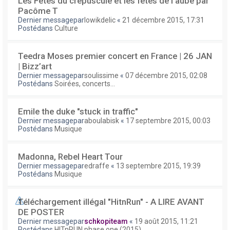
Les Fêtes du crépuscule et les fêtes de l'aube par
Pacôme T
Dernier messagepar
lowikdelic
«
21 décembre 2015, 17:31
Postédans
Culture
Teedra Moses premier concert en France | 26 JAN
| Bizz’art
Dernier messagepar
soulissime
«
07 décembre 2015, 02:08
Postédans
Soirées, concerts...
Emile the duke "stuck in traffic"
Dernier messagepar
aboulabisk
«
17 septembre 2015, 00:03
Postédans
Musique
Madonna, Rebel Heart Tour
Dernier messagepar
edraffe
«
13 septembre 2015, 19:39
Postédans
Musique
Téléchargement illégal "HitnRun" - A LIRE AVANT
DE POSTER
Dernier messagepar
schkopiteam
«
19 août 2015, 11:21
Postédans
HITnRUN phase one (2015)