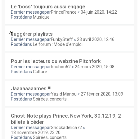
Le 'boss' toujours aussi engagé
Dernier messagepar
PrinceFrance
«
04 juin 2020, 14:22
Postédans
Musique
suggérer playlists
Dernier messagepar
FunkySteff
«
23 avril 2020, 12:46
Postédans
Le forum : Mode d'emploi
Pour les lecteurs du webzine Pitchfork
Dernier messagepar
boubou62
«
24 mars 2020, 15:08
Postédans
Culture
Jaaaaaaaames !!!
Dernier messagepar
Yazid Manou
«
27 février 2020, 13:09
Postédans
Soirées, concerts...
Ghost-Note plays Prince, New York, 30.12.19, 2
billets à céder
Dernier messagepar
Shockadelica72
«
18 novembre 2019, 23:20
Postédans
Soirées, concerts...