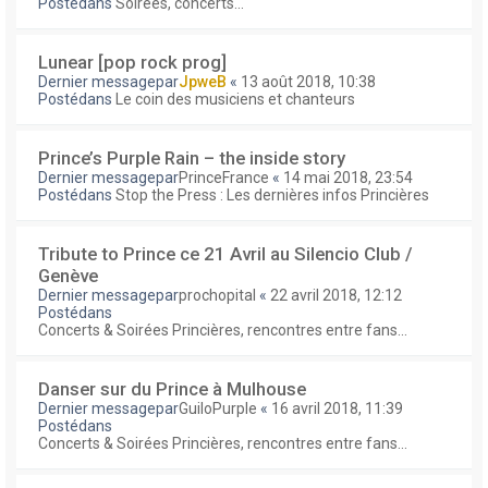
Postédans
Soirées, concerts...
Lunear [pop rock prog]
Dernier messagepar
JpweB
«
13 août 2018, 10:38
Postédans
Le coin des musiciens et chanteurs
Prince’s Purple Rain – the inside story
Dernier messagepar
PrinceFrance
«
14 mai 2018, 23:54
Postédans
Stop the Press : Les dernières infos Princières
Tribute to Prince ce 21 Avril au Silencio Club /
Genève
Dernier messagepar
prochopital
«
22 avril 2018, 12:12
Postédans
Concerts & Soirées Princières, rencontres entre fans...
Danser sur du Prince à Mulhouse
Dernier messagepar
GuiloPurple
«
16 avril 2018, 11:39
Postédans
Concerts & Soirées Princières, rencontres entre fans...