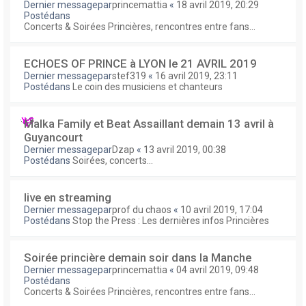
Dernier messagepar
princemattia
«
18 avril 2019, 20:29
Postédans
Concerts & Soirées Princières, rencontres entre fans...
ECHOES OF PRINCE à LYON le 21 AVRIL 2019
Dernier messagepar
stef319
«
16 avril 2019, 23:11
Postédans
Le coin des musiciens et chanteurs
Malka Family et Beat Assaillant demain 13 avril à
Guyancourt
Dernier messagepar
Dzap
«
13 avril 2019, 00:38
Postédans
Soirées, concerts...
live en streaming
Dernier messagepar
prof du chaos
«
10 avril 2019, 17:04
Postédans
Stop the Press : Les dernières infos Princières
Soirée princière demain soir dans la Manche
Dernier messagepar
princemattia
«
04 avril 2019, 09:48
Postédans
Concerts & Soirées Princières, rencontres entre fans...