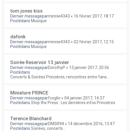
tom jones kiss
Dernier messagepar
minnie4343
«
16 février 2017, 18:17
Postédans
Musique
dafonk
Dernier messagepar
minnie4343
«
02 février 2017, 12:15
Postédans
Musique
Soirée Reservoir 13 janvier
Dernier messagepar
DorothyP
«
13 janvier 2017, 20:56
Postédans
Concerts & Soirées Princières, rencontres entre fans...
Miniature PRINCE
Dernier messagepar
fcoglio
«
04 janvier 2017, 14:37
Postédans
Stop the Press : Les dernières infos Princières
Terence Blanchard
Dernier messagepar
DMSR94
«
14 décembre 2016, 13:47
Postédans
Soirées, concerts...