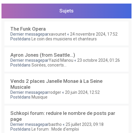
e
r
Sujets
The Funk Opera
Dernier messagepar
xavounet
«
24 novembre 2024, 17:52
Postédans
Le coin des musiciens et chanteurs
Ayron Jones (from Seattle...)
Dernier messagepar
Yazid Manou
«
23 octobre 2024, 01:26
Postédans
Soirées, concerts...
Vends 2 places Janelle Monae à La Seine
Musicale
Dernier messagepar
rodger
«
20 juin 2024, 12:52
Postédans
Musique
Schkopi forum: reduire le nombre de posts par
page
Dernier messagepar
bastho
«
25 juillet 2023, 09:18
Postédans
Le forum : Mode d'emploi