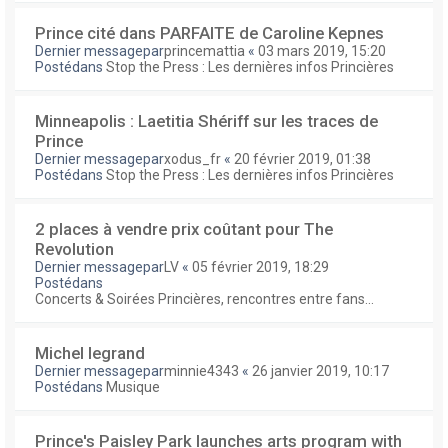
Prince cité dans PARFAITE de Caroline Kepnes
Dernier messagepar
princemattia
«
03 mars 2019, 15:20
Postédans
Stop the Press : Les dernières infos Princières
Minneapolis : Laetitia Shériff sur les traces de
Prince
Dernier messagepar
xodus_fr
«
20 février 2019, 01:38
Postédans
Stop the Press : Les dernières infos Princières
2 places à vendre prix coûtant pour The
Revolution
Dernier messagepar
LV
«
05 février 2019, 18:29
Postédans
Concerts & Soirées Princières, rencontres entre fans...
Michel legrand
Dernier messagepar
minnie4343
«
26 janvier 2019, 10:17
Postédans
Musique
Prince's Paisley Park launches arts program with