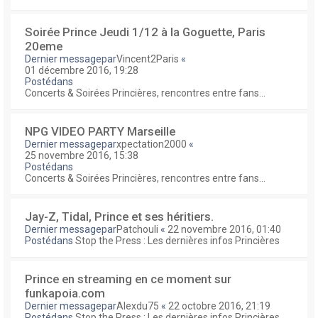
Soirée Prince Jeudi 1/12 à la Goguette, Paris
20eme
Dernier messagepar
Vincent2Paris
«
01 décembre 2016, 19:28
Postédans
Concerts & Soirées Princières, rencontres entre fans...
NPG VIDEO PARTY Marseille
Dernier messagepar
xpectation2000
«
25 novembre 2016, 15:38
Postédans
Concerts & Soirées Princières, rencontres entre fans...
Jay-Z, Tidal, Prince et ses héritiers.
Dernier messagepar
Patchouli
«
22 novembre 2016, 01:40
Postédans
Stop the Press : Les dernières infos Princières
Prince en streaming en ce moment sur
funkapoia.com
Dernier messagepar
Alexdu75
«
22 octobre 2016, 21:19
Postédans
Stop the Press : Les dernières infos Princières