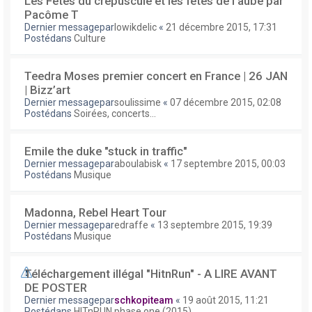
Les Fêtes du crépuscule et les fêtes de l'aube par
Pacôme T
Dernier messagepar
lowikdelic
«
21 décembre 2015, 17:31
Postédans
Culture
Teedra Moses premier concert en France | 26 JAN
| Bizz’art
Dernier messagepar
soulissime
«
07 décembre 2015, 02:08
Postédans
Soirées, concerts...
Emile the duke "stuck in traffic"
Dernier messagepar
aboulabisk
«
17 septembre 2015, 00:03
Postédans
Musique
Madonna, Rebel Heart Tour
Dernier messagepar
edraffe
«
13 septembre 2015, 19:39
Postédans
Musique
Téléchargement illégal "HitnRun" - A LIRE AVANT
DE POSTER
Dernier messagepar
schkopiteam
«
19 août 2015, 11:21
Postédans
HITnRUN phase one (2015)