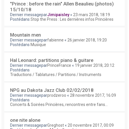
"Prince : before the rain" Allen Beaulieu (photos)
15/10/18
Dernier messagepar
Jimipaisley
«
23 mars 2018, 18:19
Postédans
Stop the Press : Les dernières infos Princières
Mountain men
Dernier messagepar
fabienne
«
26 janvier 2018, 19:20
Postédans
Musique
Hal Leonard: partitions piano & guitare
Dernier messagepar
PrinceFrance
«
19 janvier 2018, 20:12
Postédans
Traductions / Tablatures / Partitions / Instruments
NPG au Dakota Jazz Club 02/02/2018
Dernier messagepar
prodzeroo
«
28 novembre 2017, 16:09
Postédans
Concerts & Soirées Princières, rencontres entre fans...
one nite alone
Dernier messagepar
Greghost
«
20 novembre 2017, 00:09