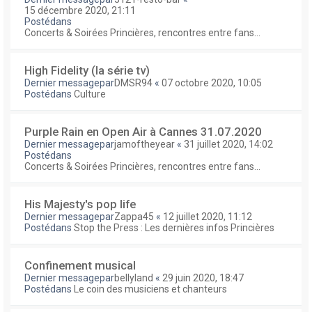
15 décembre 2020, 21:11
Postédans
Concerts & Soirées Princières, rencontres entre fans...
High Fidelity (la série tv)
Dernier messagepar
DMSR94
«
07 octobre 2020, 10:05
Postédans
Culture
Purple Rain en Open Air à Cannes 31.07.2020
Dernier messagepar
jamoftheyear
«
31 juillet 2020, 14:02
Postédans
Concerts & Soirées Princières, rencontres entre fans...
His Majesty's pop life
Dernier messagepar
Zappa45
«
12 juillet 2020, 11:12
Postédans
Stop the Press : Les dernières infos Princières
Confinement musical
Dernier messagepar
bellyland
«
29 juin 2020, 18:47
Postédans
Le coin des musiciens et chanteurs