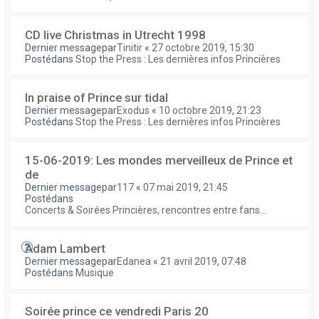
CD live Christmas in Utrecht 1998
Dernier messagepar
Tinitir
«
27 octobre 2019, 15:30
Postédans
Stop the Press : Les dernières infos Princières
In praise of Prince sur tidal
Dernier messagepar
Exodus
«
10 octobre 2019, 21:23
Postédans
Stop the Press : Les dernières infos Princières
15-06-2019: Les mondes merveilleux de Prince et
de
Dernier messagepar
117
«
07 mai 2019, 21:45
Postédans
Concerts & Soirées Princières, rencontres entre fans...
Adam Lambert
Dernier messagepar
Edanea
«
21 avril 2019, 07:48
Postédans
Musique
Soirée prince ce vendredi Paris 20