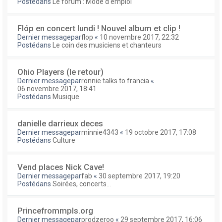
Postédans
Le forum : Mode d'emploi
Flóp en concert lundi ! Nouvel album et clip !
Dernier messagepar
flop
«
10 novembre 2017, 22:32
Postédans
Le coin des musiciens et chanteurs
Ohio Players (le retour)
Dernier messagepar
ronnie talks to francia
«
06 novembre 2017, 18:41
Postédans
Musique
danielle darrieux deces
Dernier messagepar
minnie4343
«
19 octobre 2017, 17:08
Postédans
Culture
Vend places Nick Cave!
Dernier messagepar
fab
«
30 septembre 2017, 19:20
Postédans
Soirées, concerts...
Princefrommpls.org
Dernier messagepar
prodzeroo
«
29 septembre 2017, 16:06