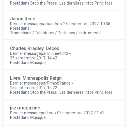
Postédans
Stop the Press : Les dernières infos Princières
Jason Read
Dernier messagepar
bastho
«
28 septembre 2017, 10:35
Postédans
Traductions / Tablatures / Partitions / Instruments
Charles Bradley. Décès
Dernier messagepar
minnie4343
«
25 septembre 2017, 14:42
Postédans
Musique
Livre: Minneapolis Reign
Dernier messagepar
PrinceFrance
«
15 septembre 2017, 15:22
Postédans
Stop the Press : Les dernières infos Princières
jazzmagazine
Dernier messagepar
Lea
«
05 septembre 2017, 01:41
Postédans
Musique