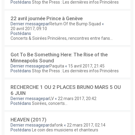
Postédans
Stop the Press : Les dernières infos Princières
22 avril journée Prince à Genève
Dernier messagepar
Return Of the Bump Squad
«
20 avril 2017, 09:10
Postédans
Concerts & Soirées Princières, rencontres entre fans...
Got To Be Something Here: The Rise of the
Minneapolis Sound
Dernier messagepar
Paquita
«
15 avril 2017, 21:45
Postédans
Stop the Press : Les dernières infos Princières
RECHERCHE 1 OU 2 PLACES BRUNO MARS 5 OU
6 JUIN
Dernier messagepar
LV
«
22 mars 2017, 20:42
Postédans
Soirées, concerts...
HEAVEN (2017)
Dernier messagepar
dafonk
«
22 mars 2017, 02:14
Postédans
Le coin des musiciens et chanteurs