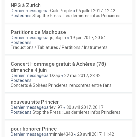
NPG à Zurich
Dernier messagepar
GuiloPurple
«
05 juillet 2017, 12:42
Postédans
Stop the Press : Les dernières infos Princières
Partitions de Madhouse
Dernier messagepar
jojolapin
«
19 juin 2017, 20:54
Postédans
Traductions / Tablatures / Partitions / Instruments
Concert Hommage gratuit à Achères (78)
dimanche 4 juin
Dernier messagepar
Dzap
«
22 mai 2017, 23:42
Postédans
Concerts & Soirées Princières, rencontres entre fans...
nouveau site Princier
Dernier messagepar
levil97
«
30 avril 2017, 20:17
Postédans
Stop the Press : Les dernières infos Princières
pour honorer Prince
Dernier messagepar
minnie4343
«
28 avril 2017, 11:42