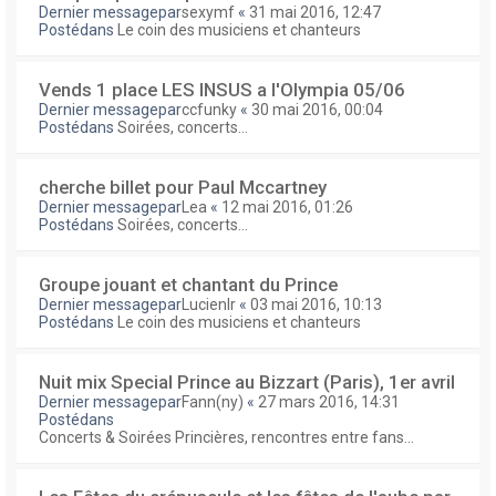
Dernier messagepar
sexymf
«
31 mai 2016, 12:47
Postédans
Le coin des musiciens et chanteurs
Vends 1 place LES INSUS a l'Olympia 05/06
Dernier messagepar
ccfunky
«
30 mai 2016, 00:04
Postédans
Soirées, concerts...
cherche billet pour Paul Mccartney
Dernier messagepar
Lea
«
12 mai 2016, 01:26
Postédans
Soirées, concerts...
Groupe jouant et chantant du Prince
Dernier messagepar
Lucienlr
«
03 mai 2016, 10:13
Postédans
Le coin des musiciens et chanteurs
Nuit mix Special Prince au Bizzart (Paris), 1er avril
Dernier messagepar
Fann(ny)
«
27 mars 2016, 14:31
Postédans
Concerts & Soirées Princières, rencontres entre fans...