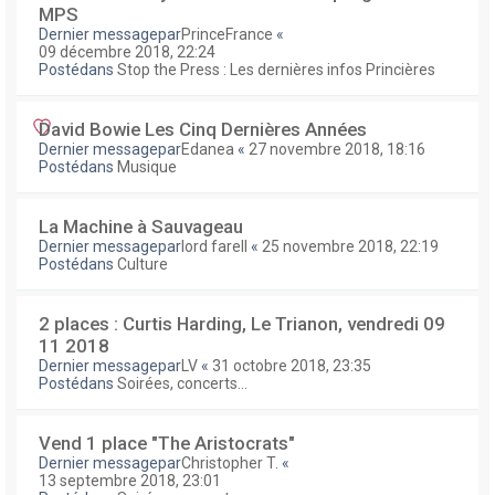
MPS
Dernier messagepar
PrinceFrance
«
09 décembre 2018, 22:24
Postédans
Stop the Press : Les dernières infos Princières
David Bowie Les Cinq Dernières Années
Dernier messagepar
Edanea
«
27 novembre 2018, 18:16
Postédans
Musique
La Machine à Sauvageau
Dernier messagepar
lord farell
«
25 novembre 2018, 22:19
Postédans
Culture
2 places : Curtis Harding, Le Trianon, vendredi 09
11 2018
Dernier messagepar
LV
«
31 octobre 2018, 23:35
Postédans
Soirées, concerts...
Vend 1 place "The Aristocrats"
Dernier messagepar
Christopher T.
«
13 septembre 2018, 23:01