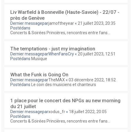
Liv Warfield à Bonneville (Haute-Savoie) - 22/07 -
près de Genève
Dernier messagepar
jamoftheyear
«
21 juillet 2023, 20:35
Postédans
Concerts & Soirées Princières, rencontres entre fans...
The temptations - just my imagination
Dernier messagepar
WhenFansCry
«
20 juillet 2023, 12:51
Postédans
Musique
What the Funk is Going On
Dernier messagepar
TheMAX
«
03 décembre 2022, 18:52
Postédans
Le coin des musiciens et chanteurs
1 place pour le concert des NPGs au new morning
du 21 juillet
Dernier messagepar
xodus_fr
«
18 juillet 2022, 20:05
Postédans
Concerts & Soirées Princières, rencontres entre fans...