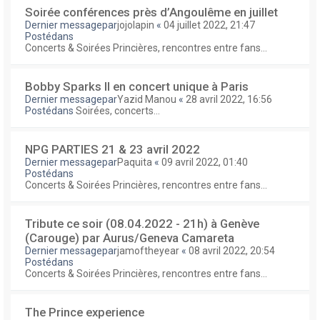
Soirée conférences près d’Angoulême en juillet
Dernier messagepar
jojolapin
«
04 juillet 2022, 21:47
Postédans
Concerts & Soirées Princières, rencontres entre fans...
Bobby Sparks II en concert unique à Paris
Dernier messagepar
Yazid Manou
«
28 avril 2022, 16:56
Postédans
Soirées, concerts...
NPG PARTIES 21 & 23 avril 2022
Dernier messagepar
Paquita
«
09 avril 2022, 01:40
Postédans
Concerts & Soirées Princières, rencontres entre fans...
Tribute ce soir (08.04.2022 - 21h) à Genève
(Carouge) par Aurus/Geneva Camareta
Dernier messagepar
jamoftheyear
«
08 avril 2022, 20:54
Postédans
Concerts & Soirées Princières, rencontres entre fans...
The Prince experience