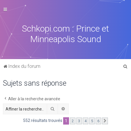
Schkopi.com : Prince et
Minneapolis Sound
R
Index du forum
e
Sujets sans réponse
c
h
e
Aller à la recherche avancée
r
Rechercher
Recherche avancée
c
552 résultats trouvés
1
2
3
4
5
6
Suivante
h