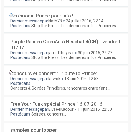
Cérémonie Prince pour info !
Dernier messagepar
Nath78
«
24 juillet 2016, 22:14
Postédans
Stop the Press : Les dernières infos Princières
Purple Rain en OpenAir à Neuchâtel(CH) - vendredi
01/07
Dernier messagepar
jamoftheyear
«
30 juin 2016, 22:27
Postédans
Stop the Press : Les dernières infos Princières
Concours et concert "Tribute to Prince"
Dernier messagepar
kowok
«
18 juin 2016, 12:53
Postédans
Concerts & Soirées Princières, rencontres entre fans...
Free Your Funk spécial Prince 16.07.2016
Dernier messagepar
ElyseeKadour
«
11 juin 2016, 22:50
Postédans
Soirées, concerts...
samples pour looper