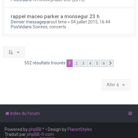
rappel maceo parker a monsegur 23 h
Dernier messagepar
out time
«
04 juillet 2015, 16:44
Postédans
Soirées, concerts...
552 résultats trouvés
1
2
3
4
5
6
Suivante
Aller à
Index du forum
Powered by
phpBB
™
• Design by
PlanetStyles
Traduit par
phpBB-fr.com