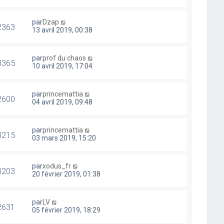
par
Dzap
2363
13 avril 2019, 00:38
par
prof du chaos
3365
10 avril 2019, 17:04
par
princemattia
2600
04 avril 2019, 09:48
par
princemattia
3215
03 mars 2019, 15:20
par
xodus_fr
3203
20 février 2019, 01:38
par
LV
2631
05 février 2019, 18:29