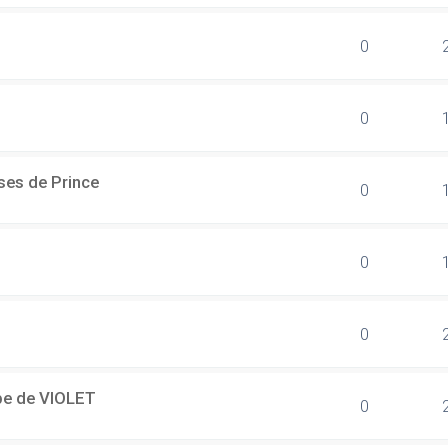
0
0
ses de Prince
0
0
0
ipe de VIOLET
0