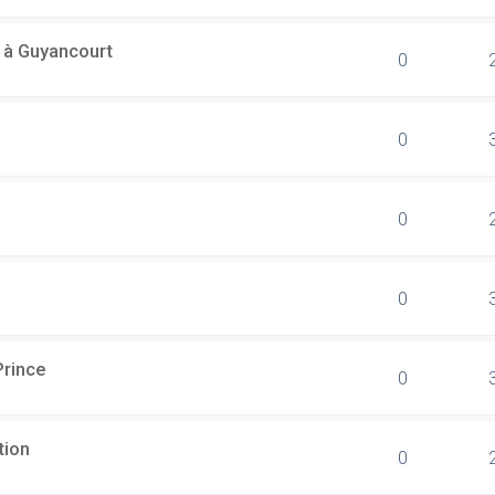
l à Guyancourt
0
0
0
0
Prince
0
tion
0