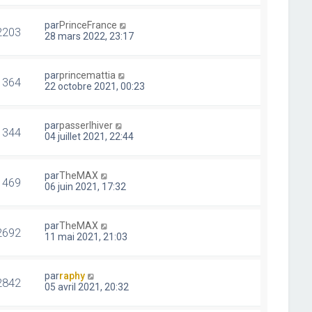
par
PrinceFrance
2203
28 mars 2022, 23:17
par
princemattia
1364
22 octobre 2021, 00:23
par
passerlhiver
1344
04 juillet 2021, 22:44
par
TheMAX
1469
06 juin 2021, 17:32
par
TheMAX
2692
11 mai 2021, 21:03
par
raphy
2842
05 avril 2021, 20:32