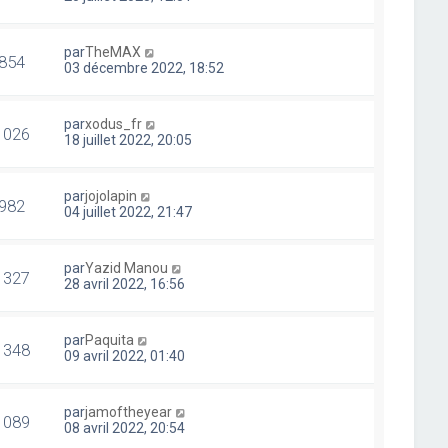
par
TheMAX
854
03 décembre 2022, 18:52
par
xodus_fr
1026
18 juillet 2022, 20:05
par
jojolapin
982
04 juillet 2022, 21:47
par
Yazid Manou
1327
28 avril 2022, 16:56
par
Paquita
1348
09 avril 2022, 01:40
par
jamoftheyear
1089
08 avril 2022, 20:54