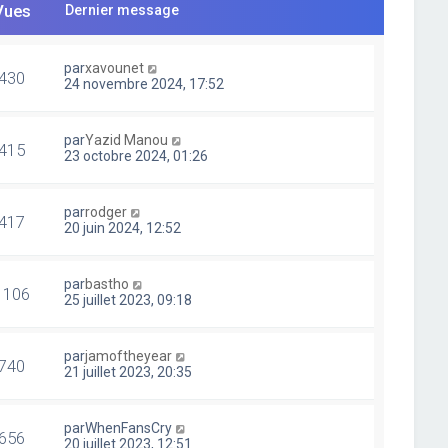
Vues
Dernier message
par
xavounet
430
24 novembre 2024, 17:52
par
Yazid Manou
415
23 octobre 2024, 01:26
par
rodger
417
20 juin 2024, 12:52
par
bastho
1106
25 juillet 2023, 09:18
par
jamoftheyear
740
21 juillet 2023, 20:35
par
WhenFansCry
656
20 juillet 2023, 12:51