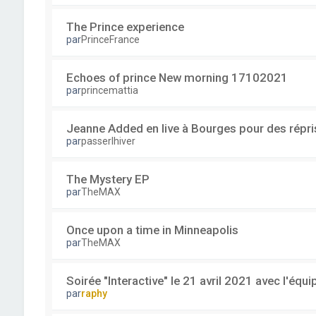
The Prince experience
par
PrinceFrance
Echoes of prince New morning 17102021
par
princemattia
Jeanne Added en live à Bourges pour des répri
par
passerlhiver
The Mystery EP
par
TheMAX
Once upon a time in Minneapolis
par
TheMAX
Soirée "Interactive" le 21 avril 2021 avec l'équ
par
raphy