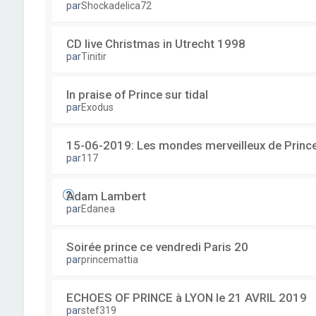
par
Shockadelica72
CD live Christmas in Utrecht 1998
par
Tinitir
In praise of Prince sur tidal
par
Exodus
15-06-2019: Les mondes merveilleux de Prince
par
117
Adam Lambert
par
Edanea
Soirée prince ce vendredi Paris 20
par
princemattia
ECHOES OF PRINCE à LYON le 21 AVRIL 2019
par
stef319