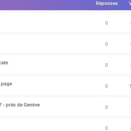
Réponses
0
0
cale
0
r page
0
7 - près de Genève
0
0