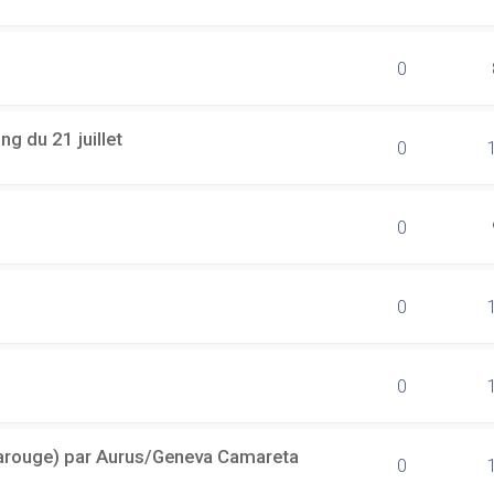
0
g du 21 juillet
0
0
0
0
(Carouge) par Aurus/Geneva Camareta
0