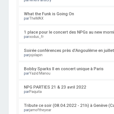
par
WhenFansCry
What the Funk is Going On
par
TheMAX
1 place pour le concert des NPGs au new mornin
par
xodus_fr
Soirée conférences près d’Angoulême en juillet
par
jojolapin
Bobby Sparks II en concert unique à Paris
par
Yazid Manou
NPG PARTIES 21 & 23 avril 2022
par
Paquita
Tribute ce soir (08.04.2022 - 21h) à Genève 
par
jamoftheyear