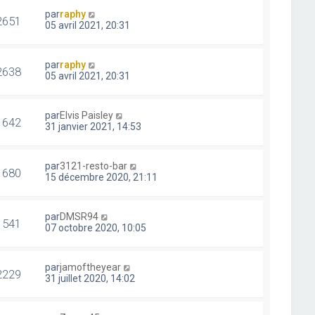
par
raphy
2651
05 avril 2021, 20:31
par
raphy
2638
05 avril 2021, 20:31
par
Elvis Paisley
1642
31 janvier 2021, 14:53
par
3121-resto-bar
1680
15 décembre 2020, 21:11
par
DMSR94
1541
07 octobre 2020, 10:05
par
jamoftheyear
2229
31 juillet 2020, 14:02