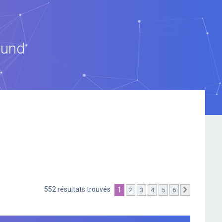
ound
552 résultats trouvés
1
2
3
4
5
6
Suivante