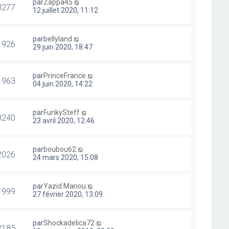
par
Zappa45
3277
12 juillet 2020, 11:12
par
bellyland
1926
29 juin 2020, 18:47
par
PrinceFrance
1963
04 juin 2020, 14:22
par
FunkySteff
3240
23 avril 2020, 12:46
par
boubou62
2026
24 mars 2020, 15:08
par
Yazid Manou
1999
27 février 2020, 13:09
par
Shockadelica72
2185