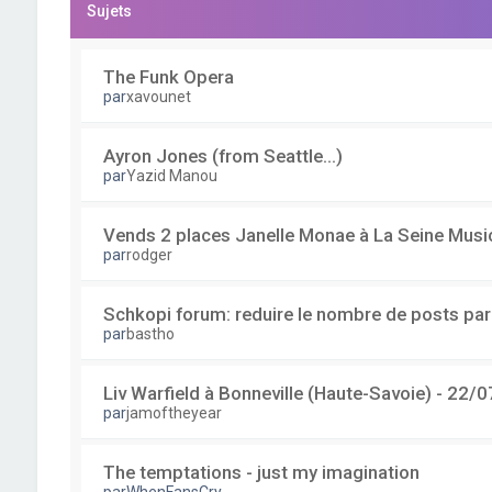
Sujets
The Funk Opera
par
xavounet
Ayron Jones (from Seattle...)
par
Yazid Manou
Vends 2 places Janelle Monae à La Seine Musi
par
rodger
Schkopi forum: reduire le nombre de posts pa
par
bastho
Liv Warfield à Bonneville (Haute-Savoie) - 22/0
par
jamoftheyear
The temptations - just my imagination