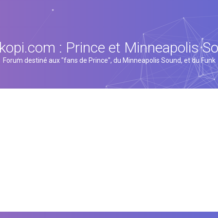
kopi.com : Prince et Minneapolis S
Forum destiné aux "fans de Prince", du Minneapolis Sound, et du Funk