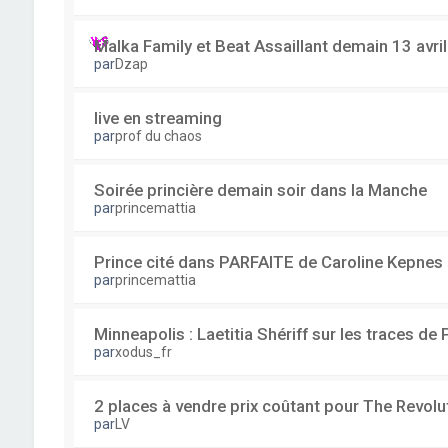
Malka Family et Beat Assaillant demain 13 avri
par
Dzap
live en streaming
par
prof du chaos
Soirée princière demain soir dans la Manche
par
princemattia
Prince cité dans PARFAITE de Caroline Kepnes
par
princemattia
Minneapolis : Laetitia Shériff sur les traces de 
par
xodus_fr
2 places à vendre prix coûtant pour The Revolu
par
LV