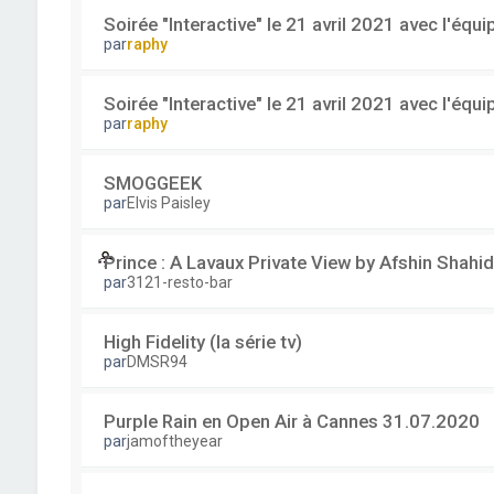
Soirée "Interactive" le 21 avril 2021 avec l'équ
par
raphy
Soirée "Interactive" le 21 avril 2021 avec l'équ
par
raphy
SMOGGEEK
par
Elvis Paisley
Prince : A Lavaux Private View by Afshin Shahid
par
3121-resto-bar
High Fidelity (la série tv)
par
DMSR94
Purple Rain en Open Air à Cannes 31.07.2020
par
jamoftheyear