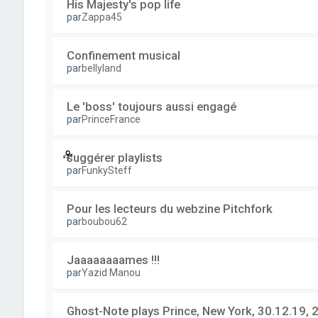
His Majesty's pop life
par
Zappa45
Confinement musical
par
bellyland
Le 'boss' toujours aussi engagé
par
PrinceFrance
suggérer playlists
par
FunkySteff
Pour les lecteurs du webzine Pitchfork
par
boubou62
Jaaaaaaaames !!!
par
Yazid Manou
Ghost-Note plays Prince, New York, 30.12.19, 2 