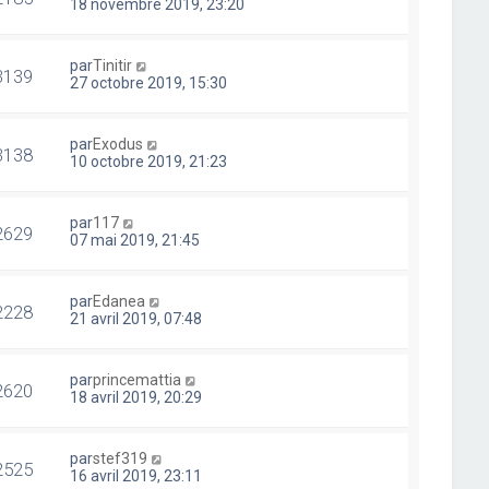
18 novembre 2019, 23:20
par
Tinitir
3139
27 octobre 2019, 15:30
par
Exodus
3138
10 octobre 2019, 21:23
par
117
2629
07 mai 2019, 21:45
par
Edanea
2228
21 avril 2019, 07:48
par
princemattia
2620
18 avril 2019, 20:29
par
stef319
2525
16 avril 2019, 23:11