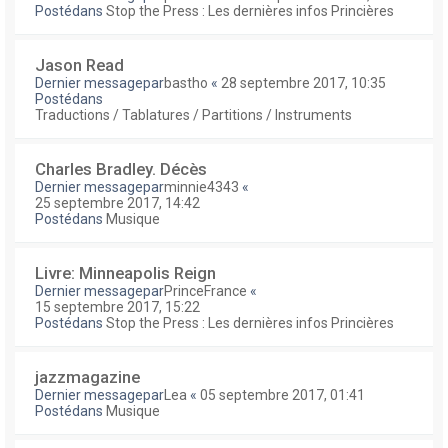
Postédans
Stop the Press : Les dernières infos Princières
Jason Read
Dernier messagepar
bastho
«
28 septembre 2017, 10:35
Postédans
Traductions / Tablatures / Partitions / Instruments
Charles Bradley. Décès
Dernier messagepar
minnie4343
«
25 septembre 2017, 14:42
Postédans
Musique
Livre: Minneapolis Reign
Dernier messagepar
PrinceFrance
«
15 septembre 2017, 15:22
Postédans
Stop the Press : Les dernières infos Princières
jazzmagazine
Dernier messagepar
Lea
«
05 septembre 2017, 01:41
Postédans
Musique