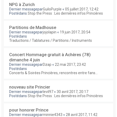
NPG à Zurich
Dernier messagepar
GuiloPurple
«
05 juillet 2017, 12:42
Postédans
Stop the Press : Les dernières infos Princières
Partitions de Madhouse
Dernier messagepar
jojolapin
«
19 juin 2017, 20:54
Postédans
Traductions / Tablatures / Partitions / Instruments
Concert Hommage gratuit à Achères (78)
dimanche 4 juin
Dernier messagepar
Dzap
«
22 mai 2017, 23:42
Postédans
Concerts & Soirées Princières, rencontres entre fans...
nouveau site Princier
Dernier messagepar
levil97
«
30 avril 2017, 20:17
Postédans
Stop the Press : Les dernières infos Princières
pour honorer Prince
Dernier messagepar
minnie4343
«
28 avril 2017, 11:42