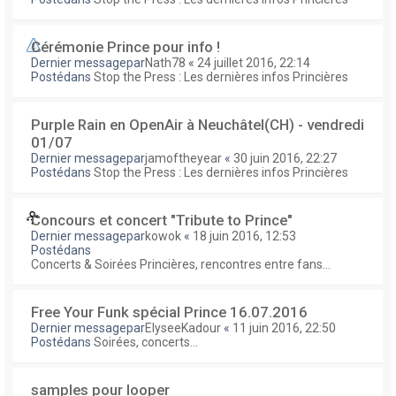
Cérémonie Prince pour info !
Dernier messagepar
Nath78
«
24 juillet 2016, 22:14
Postédans
Stop the Press : Les dernières infos Princières
Purple Rain en OpenAir à Neuchâtel(CH) - vendredi
01/07
Dernier messagepar
jamoftheyear
«
30 juin 2016, 22:27
Postédans
Stop the Press : Les dernières infos Princières
Concours et concert "Tribute to Prince"
Dernier messagepar
kowok
«
18 juin 2016, 12:53
Postédans
Concerts & Soirées Princières, rencontres entre fans...
Free Your Funk spécial Prince 16.07.2016
Dernier messagepar
ElyseeKadour
«
11 juin 2016, 22:50
Postédans
Soirées, concerts...
samples pour looper