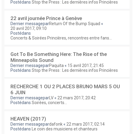
Postédans
Stop the Press : Les dernières infos Princières
22 avril journée Prince à Genève
Dernier messagepar
Return Of the Bump Squad
«
20 avril 2017, 09:10
Postédans
Concerts & Soirées Princières, rencontres entre fans...
Got To Be Something Here: The Rise of the
Minneapolis Sound
Dernier messagepar
Paquita
«
15 avril 2017, 21:45
Postédans
Stop the Press : Les dernières infos Princières
RECHERCHE 1 OU 2 PLACES BRUNO MARS 5 OU
6 JUIN
Dernier messagepar
LV
«
22 mars 2017, 20:42
Postédans
Soirées, concerts...
HEAVEN (2017)
Dernier messagepar
dafonk
«
22 mars 2017, 02:14
Postédans
Le coin des musiciens et chanteurs