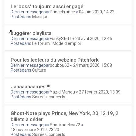
Le 'boss' toujours aussi engagé
Dernier messagepar
PrinceFrance
«
04 juin 2020, 14:22
Postédans
Musique
suggérer playlists
Dernier messagepar
FunkySteff
«
23 avril 2020, 12:46
Postédans
Le forum : Mode d'emploi
Pour les lecteurs du webzine Pitchfork
Dernier messagepar
boubou62
«
24 mars 2020, 15:08
Postédans
Culture
Jaaaaaaaames !!!
Dernier messagepar
Yazid Manou
«
27 février 2020, 13:09
Postédans
Soirées, concerts...
Ghost-Note plays Prince, New York, 30.12.19, 2
billets à céder
Dernier messagepar
Shockadelica72
«
18 novembre 2019, 23:20
Postédans
Soirées, concerts...