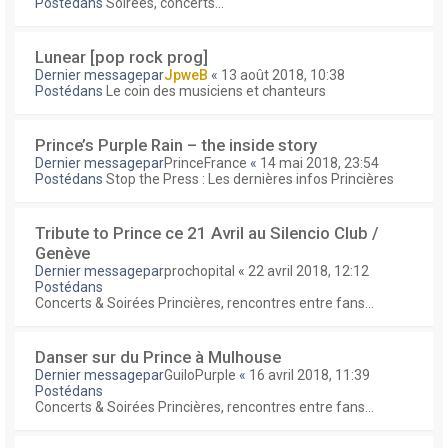
Postédans
Soirées, concerts...
Lunear [pop rock prog]
Dernier messagepar
JpweB
«
13 août 2018, 10:38
Postédans
Le coin des musiciens et chanteurs
Prince’s Purple Rain – the inside story
Dernier messagepar
PrinceFrance
«
14 mai 2018, 23:54
Postédans
Stop the Press : Les dernières infos Princières
Tribute to Prince ce 21 Avril au Silencio Club /
Genève
Dernier messagepar
prochopital
«
22 avril 2018, 12:12
Postédans
Concerts & Soirées Princières, rencontres entre fans...
Danser sur du Prince à Mulhouse
Dernier messagepar
GuiloPurple
«
16 avril 2018, 11:39
Postédans
Concerts & Soirées Princières, rencontres entre fans...