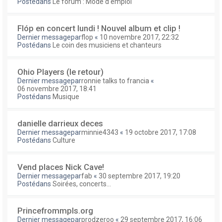
Postédans
Le forum : Mode d'emploi
Flóp en concert lundi ! Nouvel album et clip !
Dernier messagepar
flop
«
10 novembre 2017, 22:32
Postédans
Le coin des musiciens et chanteurs
Ohio Players (le retour)
Dernier messagepar
ronnie talks to francia
«
06 novembre 2017, 18:41
Postédans
Musique
danielle darrieux deces
Dernier messagepar
minnie4343
«
19 octobre 2017, 17:08
Postédans
Culture
Vend places Nick Cave!
Dernier messagepar
fab
«
30 septembre 2017, 19:20
Postédans
Soirées, concerts...
Princefrommpls.org
Dernier messagepar
prodzeroo
«
29 septembre 2017, 16:06