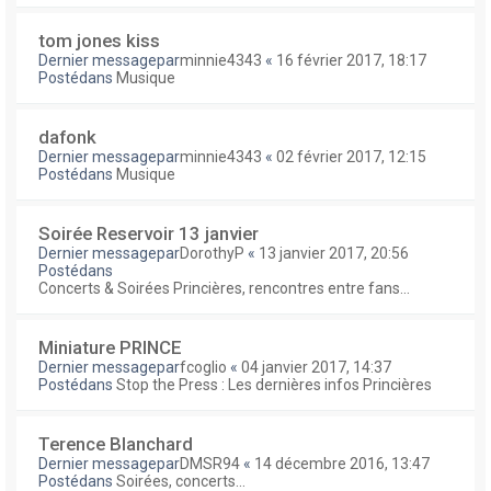
tom jones kiss
Dernier messagepar
minnie4343
«
16 février 2017, 18:17
Postédans
Musique
dafonk
Dernier messagepar
minnie4343
«
02 février 2017, 12:15
Postédans
Musique
Soirée Reservoir 13 janvier
Dernier messagepar
DorothyP
«
13 janvier 2017, 20:56
Postédans
Concerts & Soirées Princières, rencontres entre fans...
Miniature PRINCE
Dernier messagepar
fcoglio
«
04 janvier 2017, 14:37
Postédans
Stop the Press : Les dernières infos Princières
Terence Blanchard
Dernier messagepar
DMSR94
«
14 décembre 2016, 13:47
Postédans
Soirées, concerts...