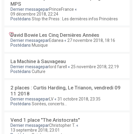
MPS
Dernier messagepar
PrinceFrance
«
09 décembre 2018, 22:24
Postédans
Stop the Press : Les dernières infos Princières
David Bowie Les Cinq Dernières Années
Dernier messagepar
Edanea
«
27 novembre 2018, 18:16
Postédans
Musique
La Machine à Sauvageau
Dernier messagepar
lord farell
«
25 novembre 2018, 22:19
Postédans
Culture
2 places : Curtis Harding, Le Trianon, vendredi 09
11 2018
Dernier messagepar
LV
«
31 octobre 2018, 23:35
Postédans
Soirées, concerts...
Vend 1 place "The Aristocrats"
Dernier messagepar
Christopher T.
«
13 septembre 2018, 23:01