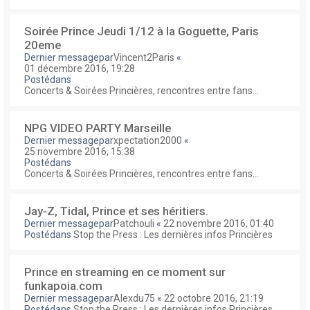
Soirée Prince Jeudi 1/12 à la Goguette, Paris
20eme
Dernier messagepar
Vincent2Paris
«
01 décembre 2016, 19:28
Postédans
Concerts & Soirées Princières, rencontres entre fans...
NPG VIDEO PARTY Marseille
Dernier messagepar
xpectation2000
«
25 novembre 2016, 15:38
Postédans
Concerts & Soirées Princières, rencontres entre fans...
Jay-Z, Tidal, Prince et ses héritiers.
Dernier messagepar
Patchouli
«
22 novembre 2016, 01:40
Postédans
Stop the Press : Les dernières infos Princières
Prince en streaming en ce moment sur
funkapoia.com
Dernier messagepar
Alexdu75
«
22 octobre 2016, 21:19
Postédans
Stop the Press : Les dernières infos Princières