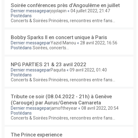
Soirée conférences près d’Angoulême en juillet
Dernier messagepar
jojolapin
«
04 juillet 2022, 21:47
Postédans
Concerts & Soirées Princières, rencontres entre fans...
Bobby Sparks II en concert unique à Paris
Dernier messagepar
Yazid Manou
«
28 avril 2022, 16:56
Postédans
Soirées, concerts...
NPG PARTIES 21 & 23 avril 2022
Dernier messagepar
Paquita
«
09 avril 2022, 01:40
Postédans
Concerts & Soirées Princières, rencontres entre fans...
Tribute ce soir (08.04.2022 - 21h) à Genève
(Carouge) par Aurus/Geneva Camareta
Dernier messagepar
jamoftheyear
«
08 avril 2022, 20:54
Postédans
Concerts & Soirées Princières, rencontres entre fans...
The Prince experience