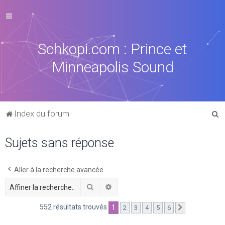
Schkopi.com : Prince et
Minneapolis Sound
R
Index du forum
e
Sujets sans réponse
c
h
e
Aller à la recherche avancée
r
Rechercher
Recherche avancée
c
552 résultats trouvés
1
2
3
4
5
6
Suivante
h