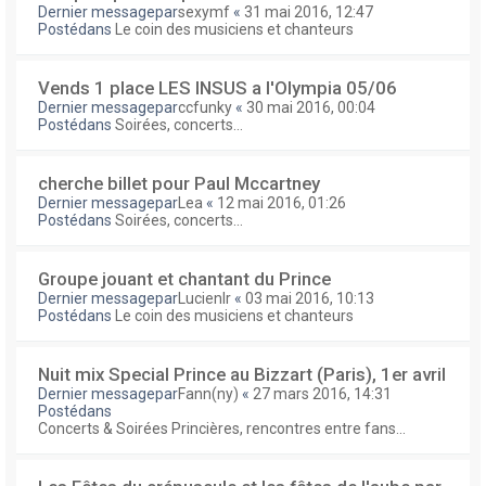
Dernier messagepar
sexymf
«
31 mai 2016, 12:47
Postédans
Le coin des musiciens et chanteurs
Vends 1 place LES INSUS a l'Olympia 05/06
Dernier messagepar
ccfunky
«
30 mai 2016, 00:04
Postédans
Soirées, concerts...
cherche billet pour Paul Mccartney
Dernier messagepar
Lea
«
12 mai 2016, 01:26
Postédans
Soirées, concerts...
Groupe jouant et chantant du Prince
Dernier messagepar
Lucienlr
«
03 mai 2016, 10:13
Postédans
Le coin des musiciens et chanteurs
Nuit mix Special Prince au Bizzart (Paris), 1er avril
Dernier messagepar
Fann(ny)
«
27 mars 2016, 14:31
Postédans
Concerts & Soirées Princières, rencontres entre fans...