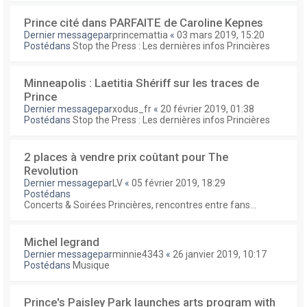
Prince cité dans PARFAITE de Caroline Kepnes
Dernier messagepar
princemattia
«
03 mars 2019, 15:20
Postédans
Stop the Press : Les dernières infos Princières
Minneapolis : Laetitia Shériff sur les traces de
Prince
Dernier messagepar
xodus_fr
«
20 février 2019, 01:38
Postédans
Stop the Press : Les dernières infos Princières
2 places à vendre prix coûtant pour The
Revolution
Dernier messagepar
LV
«
05 février 2019, 18:29
Postédans
Concerts & Soirées Princières, rencontres entre fans...
Michel legrand
Dernier messagepar
minnie4343
«
26 janvier 2019, 10:17
Postédans
Musique
Prince's Paisley Park launches arts program with