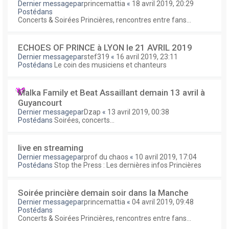
Dernier messagepar
princemattia
«
18 avril 2019, 20:29
Postédans
Concerts & Soirées Princières, rencontres entre fans...
ECHOES OF PRINCE à LYON le 21 AVRIL 2019
Dernier messagepar
stef319
«
16 avril 2019, 23:11
Postédans
Le coin des musiciens et chanteurs
Malka Family et Beat Assaillant demain 13 avril à
Guyancourt
Dernier messagepar
Dzap
«
13 avril 2019, 00:38
Postédans
Soirées, concerts...
live en streaming
Dernier messagepar
prof du chaos
«
10 avril 2019, 17:04
Postédans
Stop the Press : Les dernières infos Princières
Soirée princière demain soir dans la Manche
Dernier messagepar
princemattia
«
04 avril 2019, 09:48
Postédans
Concerts & Soirées Princières, rencontres entre fans...