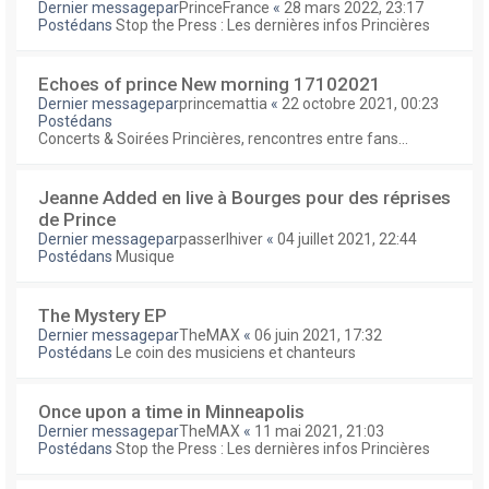
Dernier messagepar
PrinceFrance
«
28 mars 2022, 23:17
Postédans
Stop the Press : Les dernières infos Princières
Echoes of prince New morning 17102021
Dernier messagepar
princemattia
«
22 octobre 2021, 00:23
Postédans
Concerts & Soirées Princières, rencontres entre fans...
Jeanne Added en live à Bourges pour des réprises
de Prince
Dernier messagepar
passerlhiver
«
04 juillet 2021, 22:44
Postédans
Musique
The Mystery EP
Dernier messagepar
TheMAX
«
06 juin 2021, 17:32
Postédans
Le coin des musiciens et chanteurs
Once upon a time in Minneapolis
Dernier messagepar
TheMAX
«
11 mai 2021, 21:03
Postédans
Stop the Press : Les dernières infos Princières