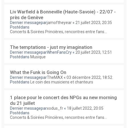
Liv Warfield à Bonneville (Haute-Savoie) - 22/07 -
près de Genève
Dernier messagepar
jamoftheyear
«
21 juillet 2023, 20:35
Postédans
Concerts & Soirées Princières, rencontres entre fans...
The temptations - just my imagination
Dernier messagepar
WhenFansCry
«
20 juillet 2023, 12:51
Postédans
Musique
What the Funk is Going On
Dernier messagepar
TheMAX
«
03 décembre 2022, 18:52
Postédans
Le coin des musiciens et chanteurs
1 place pour le concert des NPGs au new morning
du 21 juillet
Dernier messagepar
xodus_fr
«
18 juillet 2022, 20:05
Postédans
Concerts & Soirées Princières, rencontres entre fans...