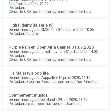
15 décembre 2020, 21:11
Postédans
Concerts & Soirées Princières, rencontres entre fans...
High Fidelity (la série tv)
Dernier messagepar
DMSR94
«
07 octobre 2020, 10:05
Postédans
Culture
Purple Rain en Open Air à Cannes 31.07.2020
Dernier messagepar
jamoftheyear
«
31 juillet 2020, 14:02
Postédans
Concerts & Soirées Princières, rencontres entre fans...
His Majesty's pop life
Dernier messagepar
Zappa45
«
12 juillet 2020, 11:12
Postédans
Stop the Press : Les dernières infos Princières
Confinement musical
Dernier messagepar
bellyland
«
29 juin 2020, 18:47
Postédans
Le coin des musiciens et chanteurs