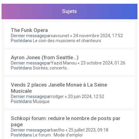
e
r
Sujets
The Funk Opera
Dernier messagepar
xavounet
«
24 novembre 2024, 17:52
Postédans
Le coin des musiciens et chanteurs
Ayron Jones (from Seattle...)
Dernier messagepar
Yazid Manou
«
23 octobre 2024, 01:26
Postédans
Soirées, concerts...
Vends 2 places Janelle Monae à La Seine
Musicale
Dernier messagepar
rodger
«
20 juin 2024, 12:52
Postédans
Musique
Schkopi forum: reduire le nombre de posts par
page
Dernier messagepar
bastho
«
25 juillet 2023, 09:18
Postédans
Le forum : Mode d'emploi