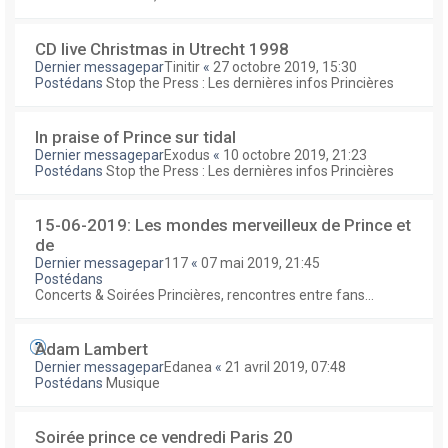
CD live Christmas in Utrecht 1998
Dernier messagepar
Tinitir
«
27 octobre 2019, 15:30
Postédans
Stop the Press : Les dernières infos Princières
In praise of Prince sur tidal
Dernier messagepar
Exodus
«
10 octobre 2019, 21:23
Postédans
Stop the Press : Les dernières infos Princières
15-06-2019: Les mondes merveilleux de Prince et
de
Dernier messagepar
117
«
07 mai 2019, 21:45
Postédans
Concerts & Soirées Princières, rencontres entre fans...
Adam Lambert
Dernier messagepar
Edanea
«
21 avril 2019, 07:48
Postédans
Musique
Soirée prince ce vendredi Paris 20