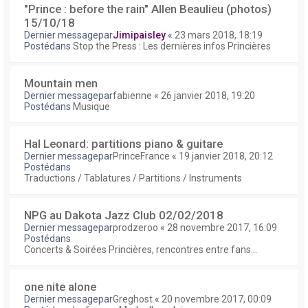
"Prince : before the rain" Allen Beaulieu (photos)
15/10/18
Dernier messagepar
Jimipaisley
«
23 mars 2018, 18:19
Postédans
Stop the Press : Les dernières infos Princières
Mountain men
Dernier messagepar
fabienne
«
26 janvier 2018, 19:20
Postédans
Musique
Hal Leonard: partitions piano & guitare
Dernier messagepar
PrinceFrance
«
19 janvier 2018, 20:12
Postédans
Traductions / Tablatures / Partitions / Instruments
NPG au Dakota Jazz Club 02/02/2018
Dernier messagepar
prodzeroo
«
28 novembre 2017, 16:09
Postédans
Concerts & Soirées Princières, rencontres entre fans...
one nite alone
Dernier messagepar
Greghost
«
20 novembre 2017, 00:09