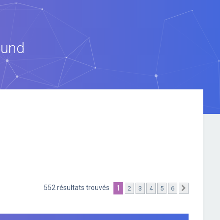
ound
552 résultats trouvés
1
2
3
4
5
6
Suivante