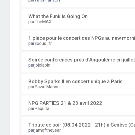
par
WhenFansCry
What the Funk is Going On
par
TheMAX
1 place pour le concert des NPGs au new mornin
par
xodus_fr
Soirée conférences près d’Angoulême en juillet
par
jojolapin
Bobby Sparks II en concert unique à Paris
par
Yazid Manou
NPG PARTIES 21 & 23 avril 2022
par
Paquita
Tribute ce soir (08.04.2022 - 21h) à Genève 
par
jamoftheyear