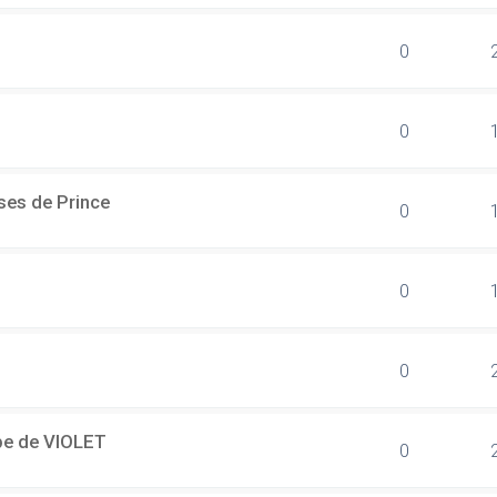
0
0
ses de Prince
0
0
0
ipe de VIOLET
0