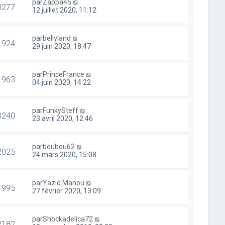
par
Zappa45
3277
12 juillet 2020, 11:12
par
bellyland
1924
29 juin 2020, 18:47
par
PrinceFrance
1963
04 juin 2020, 14:22
par
FunkySteff
3240
23 avril 2020, 12:46
par
boubou62
2025
24 mars 2020, 15:08
par
Yazid Manou
1995
27 février 2020, 13:09
par
Shockadelica72
2182