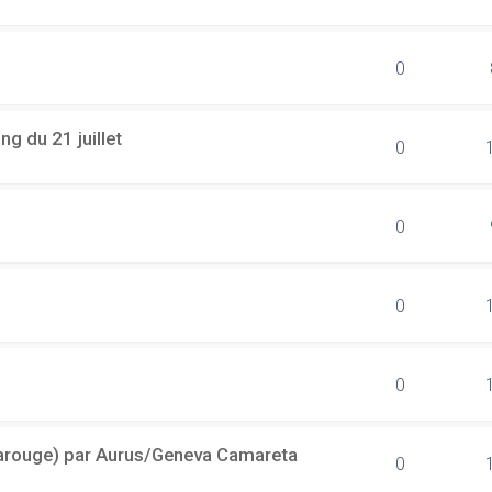
0
g du 21 juillet
0
0
0
0
(Carouge) par Aurus/Geneva Camareta
0