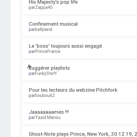
His Majesty's pop life
par
Zappa45
Confinement musical
par
bellyland
Le 'boss' toujours aussi engagé
par
PrinceFrance
suggérer playlists
par
FunkySteff
Pour les lecteurs du webzine Pitchfork
par
boubou62
Jaaaaaaaames !!!
par
Yazid Manou
Ghost-Note plays Prince, New York, 30.12.19, 2 