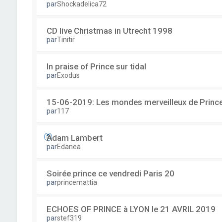
par
Shockadelica72
CD live Christmas in Utrecht 1998
par
Tinitir
In praise of Prince sur tidal
par
Exodus
15-06-2019: Les mondes merveilleux de Prince
par
117
Adam Lambert
par
Edanea
Soirée prince ce vendredi Paris 20
par
princemattia
ECHOES OF PRINCE à LYON le 21 AVRIL 2019
par
stef319