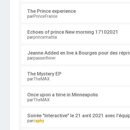
The Prince experience
par
PrinceFrance
Echoes of prince New morning 17102021
par
princemattia
Jeanne Added en live à Bourges pour des répri
par
passerlhiver
The Mystery EP
par
TheMAX
Once upon a time in Minneapolis
par
TheMAX
Soirée "Interactive" le 21 avril 2021 avec l'équ
par
raphy