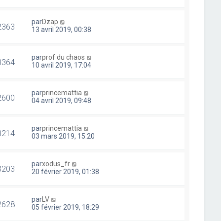
par
Dzap
2363
13 avril 2019, 00:38
par
prof du chaos
3364
10 avril 2019, 17:04
par
princemattia
2600
04 avril 2019, 09:48
par
princemattia
3214
03 mars 2019, 15:20
par
xodus_fr
3203
20 février 2019, 01:38
par
LV
2628
05 février 2019, 18:29