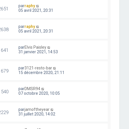
par
raphy
2651
05 avril 2021, 20:31
par
raphy
2638
05 avril 2021, 20:31
par
Elvis Paisley
1641
31 janvier 2021, 14:53
par
3121-resto-bar
1679
15 décembre 2020, 21:11
par
DMSR94
1540
07 octobre 2020, 10:05
par
jamoftheyear
2229
31 juillet 2020, 14:02