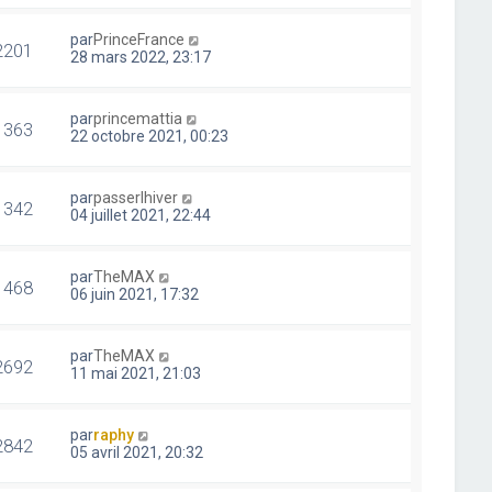
par
PrinceFrance
2201
28 mars 2022, 23:17
par
princemattia
1363
22 octobre 2021, 00:23
par
passerlhiver
1342
04 juillet 2021, 22:44
par
TheMAX
1468
06 juin 2021, 17:32
par
TheMAX
2692
11 mai 2021, 21:03
par
raphy
2842
05 avril 2021, 20:32