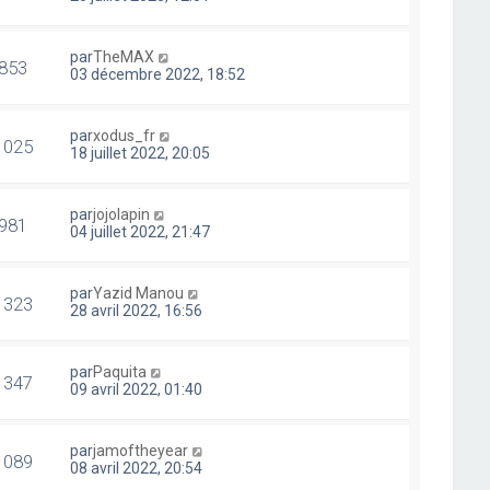
par
TheMAX
853
03 décembre 2022, 18:52
par
xodus_fr
1025
18 juillet 2022, 20:05
par
jojolapin
981
04 juillet 2022, 21:47
par
Yazid Manou
1323
28 avril 2022, 16:56
par
Paquita
1347
09 avril 2022, 01:40
par
jamoftheyear
1089
08 avril 2022, 20:54