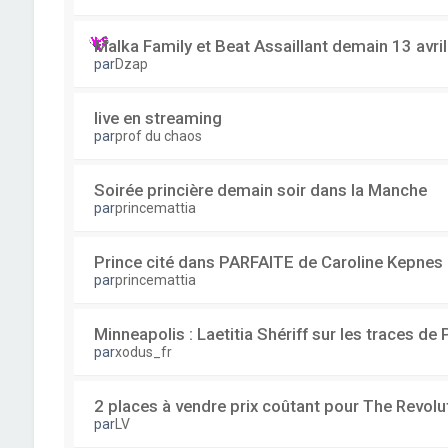
Malka Family et Beat Assaillant demain 13 avri
par
Dzap
live en streaming
par
prof du chaos
Soirée princière demain soir dans la Manche
par
princemattia
Prince cité dans PARFAITE de Caroline Kepnes
par
princemattia
Minneapolis : Laetitia Shériff sur les traces de 
par
xodus_fr
2 places à vendre prix coûtant pour The Revolu
par
LV