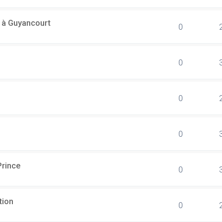
l à Guyancourt
0
0
0
0
Prince
0
tion
0