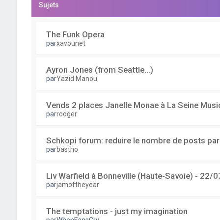
Sujets
The Funk Opera
par
xavounet
Ayron Jones (from Seattle...)
par
Yazid Manou
Vends 2 places Janelle Monae à La Seine Musi
par
rodger
Schkopi forum: reduire le nombre de posts pa
par
bastho
Liv Warfield à Bonneville (Haute-Savoie) - 22/0
par
jamoftheyear
The temptations - just my imagination