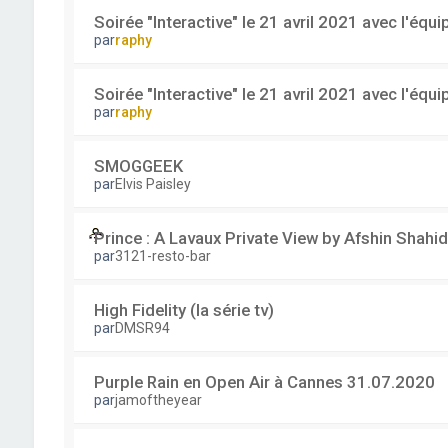
Soirée "Interactive" le 21 avril 2021 avec l'équ
par
raphy
Soirée "Interactive" le 21 avril 2021 avec l'équ
par
raphy
SMOGGEEK
par
Elvis Paisley
Prince : A Lavaux Private View by Afshin Shahid
par
3121-resto-bar
High Fidelity (la série tv)
par
DMSR94
Purple Rain en Open Air à Cannes 31.07.2020
par
jamoftheyear