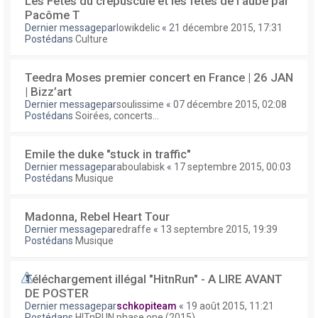
Les Fêtes du crépuscule et les fêtes de l'aube par
Pacôme T
Dernier messagepar
lowikdelic
«
21 décembre 2015, 17:31
Postédans
Culture
Teedra Moses premier concert en France | 26 JAN
| Bizz’art
Dernier messagepar
soulissime
«
07 décembre 2015, 02:08
Postédans
Soirées, concerts...
Emile the duke "stuck in traffic"
Dernier messagepar
aboulabisk
«
17 septembre 2015, 00:03
Postédans
Musique
Madonna, Rebel Heart Tour
Dernier messagepar
edraffe
«
13 septembre 2015, 19:39
Postédans
Musique
Téléchargement illégal "HitnRun" - A LIRE AVANT
DE POSTER
Dernier messagepar
schkopiteam
«
19 août 2015, 11:21
Postédans
HITnRUN phase one (2015)