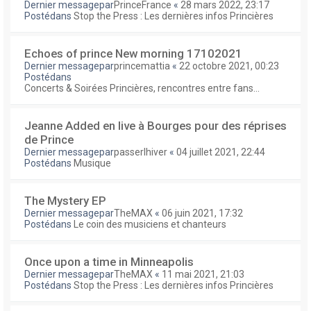
Dernier messagepar
PrinceFrance
«
28 mars 2022, 23:17
Postédans
Stop the Press : Les dernières infos Princières
Echoes of prince New morning 17102021
Dernier messagepar
princemattia
«
22 octobre 2021, 00:23
Postédans
Concerts & Soirées Princières, rencontres entre fans...
Jeanne Added en live à Bourges pour des réprises
de Prince
Dernier messagepar
passerlhiver
«
04 juillet 2021, 22:44
Postédans
Musique
The Mystery EP
Dernier messagepar
TheMAX
«
06 juin 2021, 17:32
Postédans
Le coin des musiciens et chanteurs
Once upon a time in Minneapolis
Dernier messagepar
TheMAX
«
11 mai 2021, 21:03
Postédans
Stop the Press : Les dernières infos Princières