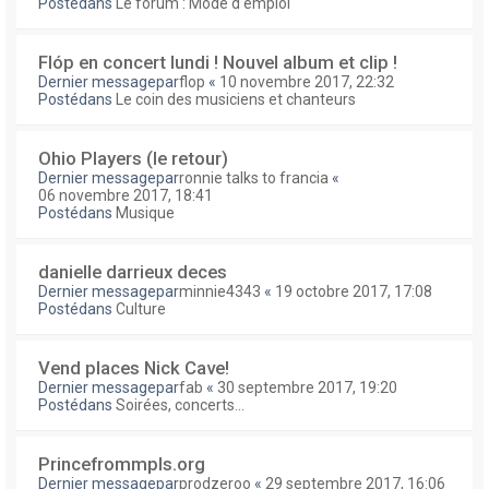
Postédans
Le forum : Mode d'emploi
Flóp en concert lundi ! Nouvel album et clip !
Dernier messagepar
flop
«
10 novembre 2017, 22:32
Postédans
Le coin des musiciens et chanteurs
Ohio Players (le retour)
Dernier messagepar
ronnie talks to francia
«
06 novembre 2017, 18:41
Postédans
Musique
danielle darrieux deces
Dernier messagepar
minnie4343
«
19 octobre 2017, 17:08
Postédans
Culture
Vend places Nick Cave!
Dernier messagepar
fab
«
30 septembre 2017, 19:20
Postédans
Soirées, concerts...
Princefrommpls.org
Dernier messagepar
prodzeroo
«
29 septembre 2017, 16:06