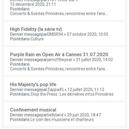
15 décembre 2020, 21:11
Postédans
Concerts & Soirées Princières, rencontres entre fans...
High Fidelity (la série tv)
Dernier messagepar
DMSR94
«
07 octobre 2020, 10:05
Postédans
Culture
Purple Rain en Open Air à Cannes 31.07.2020
Dernier messagepar
jamoftheyear
«
31 juillet 2020, 14:02
Postédans
Concerts & Soirées Princières, rencontres entre fans...
His Majesty's pop life
Dernier messagepar
Zappa45
«
12 juillet 2020, 11:12
Postédans
Stop the Press : Les dernières infos Princières
Confinement musical
Dernier messagepar
bellyland
«
29 juin 2020, 18:47
Postédans
Le coin des musiciens et chanteurs