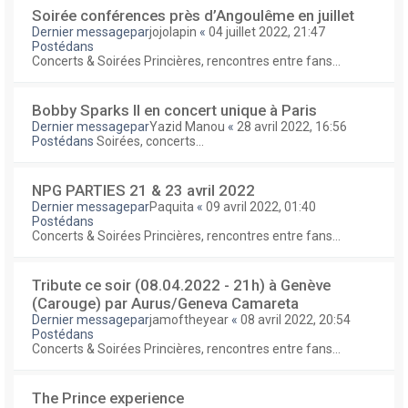
Soirée conférences près d’Angoulême en juillet
Dernier messagepar
jojolapin
«
04 juillet 2022, 21:47
Postédans
Concerts & Soirées Princières, rencontres entre fans...
Bobby Sparks II en concert unique à Paris
Dernier messagepar
Yazid Manou
«
28 avril 2022, 16:56
Postédans
Soirées, concerts...
NPG PARTIES 21 & 23 avril 2022
Dernier messagepar
Paquita
«
09 avril 2022, 01:40
Postédans
Concerts & Soirées Princières, rencontres entre fans...
Tribute ce soir (08.04.2022 - 21h) à Genève
(Carouge) par Aurus/Geneva Camareta
Dernier messagepar
jamoftheyear
«
08 avril 2022, 20:54
Postédans
Concerts & Soirées Princières, rencontres entre fans...
The Prince experience