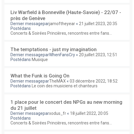
Liv Warfield à Bonneville (Haute-Savoie) - 22/07 -
près de Genève
Dernier messagepar
jamoftheyear
«
21 juillet 2023, 20:35
Postédans
Concerts & Soirées Princières, rencontres entre fans...
The temptations - just my imagination
Dernier messagepar
WhenFansCry
«
20 juillet 2023, 12:51
Postédans
Musique
What the Funk is Going On
Dernier messagepar
TheMAX
«
03 décembre 2022, 18:52
Postédans
Le coin des musiciens et chanteurs
1 place pour le concert des NPGs au new morning
du 21 juillet
Dernier messagepar
xodus_fr
«
18 juillet 2022, 20:05
Postédans
Concerts & Soirées Princières, rencontres entre fans...