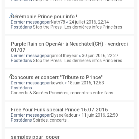
Cérémonie Prince pour info !
Dernier messagepar
Nath78
«
24 juillet 2016, 22:14
Postédans
Stop the Press : Les dernières infos Princières
Purple Rain en OpenAir à Neuchâtel(CH) - vendredi
01/07
Dernier messagepar
jamoftheyear
«
30 juin 2016, 22:27
Postédans
Stop the Press : Les dernières infos Princières
Concours et concert "Tribute to Prince"
Dernier messagepar
kowok
«
18 juin 2016, 12:53
Postédans
Concerts & Soirées Princières, rencontres entre fans...
Free Your Funk spécial Prince 16.07.2016
Dernier messagepar
ElyseeKadour
«
11 juin 2016, 22:50
Postédans
Soirées, concerts...
samples pour looper