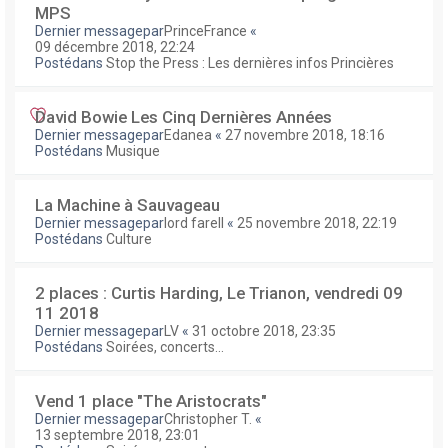
MPS
Dernier messagepar
PrinceFrance
«
09 décembre 2018, 22:24
Postédans
Stop the Press : Les dernières infos Princières
David Bowie Les Cinq Dernières Années
Dernier messagepar
Edanea
«
27 novembre 2018, 18:16
Postédans
Musique
La Machine à Sauvageau
Dernier messagepar
lord farell
«
25 novembre 2018, 22:19
Postédans
Culture
2 places : Curtis Harding, Le Trianon, vendredi 09
11 2018
Dernier messagepar
LV
«
31 octobre 2018, 23:35
Postédans
Soirées, concerts...
Vend 1 place "The Aristocrats"
Dernier messagepar
Christopher T.
«
13 septembre 2018, 23:01