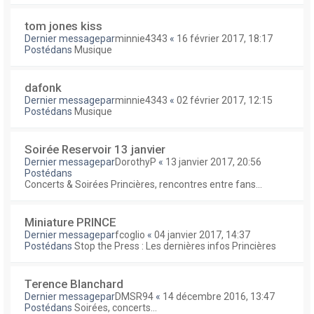
tom jones kiss
Dernier messagepar
minnie4343
«
16 février 2017, 18:17
Postédans
Musique
dafonk
Dernier messagepar
minnie4343
«
02 février 2017, 12:15
Postédans
Musique
Soirée Reservoir 13 janvier
Dernier messagepar
DorothyP
«
13 janvier 2017, 20:56
Postédans
Concerts & Soirées Princières, rencontres entre fans...
Miniature PRINCE
Dernier messagepar
fcoglio
«
04 janvier 2017, 14:37
Postédans
Stop the Press : Les dernières infos Princières
Terence Blanchard
Dernier messagepar
DMSR94
«
14 décembre 2016, 13:47
Postédans
Soirées, concerts...