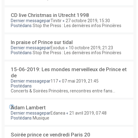
CD live Christmas in Utrecht 1998
Dernier messagepar
Tinitir
«
27 octobre 2019, 15:30
Postédans
Stop the Press : Les dernières infos Princières
In praise of Prince sur tidal
Dernier messagepar
Exodus
«
10 octobre 2019, 21:23
Postédans
Stop the Press : Les dernières infos Princières
15-06-2019: Les mondes merveilleux de Prince et
de
Dernier messagepar
117
«
07 mai 2019, 21:45
Postédans
Concerts & Soirées Princières, rencontres entre fans...
Adam Lambert
Dernier messagepar
Edanea
«
21 avril 2019, 07:48
Postédans
Musique
Soirée prince ce vendredi Paris 20