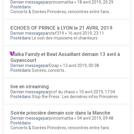
Dernier messagepar
princemattia
«
18 avril 2019, 20:29
Postédans
Concerts & Soirées Princières, rencontres entre fans...
ECHOES OF PRINCE à LYON le 21 AVRIL 2019
Dernier messagepar
stef319
«
16 avril 2019, 23:11
Postédans
Le coin des musiciens et chanteurs
Malka Family et Beat Assaillant demain 13 avril à
Guyancourt
Dernier messagepar
Dzap
«
13 avril 2019, 00:38
Postédans
Soirées, concerts...
live en streaming
Dernier messagepar
prof du chaos
«
10 avril 2019, 17:04
Postédans
Stop the Press : Les dernières infos Princières
Soirée princière demain soir dans la Manche
Dernier messagepar
princemattia
«
04 avril 2019, 09:48
Postédans
Concerts & Soirées Princières, rencontres entre fans...