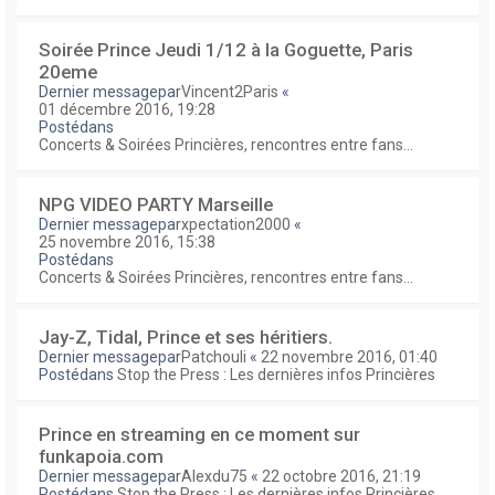
Soirée Prince Jeudi 1/12 à la Goguette, Paris
20eme
Dernier messagepar
Vincent2Paris
«
01 décembre 2016, 19:28
Postédans
Concerts & Soirées Princières, rencontres entre fans...
NPG VIDEO PARTY Marseille
Dernier messagepar
xpectation2000
«
25 novembre 2016, 15:38
Postédans
Concerts & Soirées Princières, rencontres entre fans...
Jay-Z, Tidal, Prince et ses héritiers.
Dernier messagepar
Patchouli
«
22 novembre 2016, 01:40
Postédans
Stop the Press : Les dernières infos Princières
Prince en streaming en ce moment sur
funkapoia.com
Dernier messagepar
Alexdu75
«
22 octobre 2016, 21:19
Postédans
Stop the Press : Les dernières infos Princières