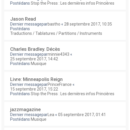
Postédans
Stop the Press : Les dernières infos Princières
Jason Read
Dernier messagepar
bastho
«
28 septembre 2017, 10:35
Postédans
Traductions / Tablatures / Partitions / Instruments
Charles Bradley. Décès
Dernier messagepar
minnie4343
«
25 septembre 2017, 14:42
Postédans
Musique
Livre: Minneapolis Reign
Dernier messagepar
PrinceFrance
«
15 septembre 2017, 15:22
Postédans
Stop the Press : Les dernières infos Princières
jazzmagazine
Dernier messagepar
Lea
«
05 septembre 2017, 01:41
Postédans
Musique