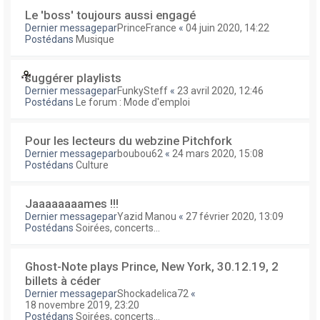
Le 'boss' toujours aussi engagé
Dernier messagepar
PrinceFrance
«
04 juin 2020, 14:22
Postédans
Musique
suggérer playlists
Dernier messagepar
FunkySteff
«
23 avril 2020, 12:46
Postédans
Le forum : Mode d'emploi
Pour les lecteurs du webzine Pitchfork
Dernier messagepar
boubou62
«
24 mars 2020, 15:08
Postédans
Culture
Jaaaaaaaames !!!
Dernier messagepar
Yazid Manou
«
27 février 2020, 13:09
Postédans
Soirées, concerts...
Ghost-Note plays Prince, New York, 30.12.19, 2
billets à céder
Dernier messagepar
Shockadelica72
«
18 novembre 2019, 23:20
Postédans
Soirées, concerts...