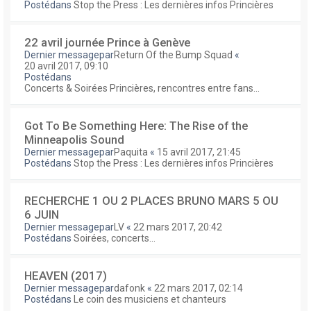
Postédans
Stop the Press : Les dernières infos Princières
22 avril journée Prince à Genève
Dernier messagepar
Return Of the Bump Squad
«
20 avril 2017, 09:10
Postédans
Concerts & Soirées Princières, rencontres entre fans...
Got To Be Something Here: The Rise of the
Minneapolis Sound
Dernier messagepar
Paquita
«
15 avril 2017, 21:45
Postédans
Stop the Press : Les dernières infos Princières
RECHERCHE 1 OU 2 PLACES BRUNO MARS 5 OU
6 JUIN
Dernier messagepar
LV
«
22 mars 2017, 20:42
Postédans
Soirées, concerts...
HEAVEN (2017)
Dernier messagepar
dafonk
«
22 mars 2017, 02:14
Postédans
Le coin des musiciens et chanteurs