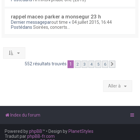
rappel maceo parker a monsegur 23 h
Dernier messagepar
out time
«
04 juillet 2015, 16:44
Postédans
Soirées, concerts...
552 résultats trouvés
1
2
3
4
5
6
Suivante
Aller à
Index du forum
Powered by
phpBB
™
• Design by
PlanetStyles
Traduit par
phpBB-fr.com