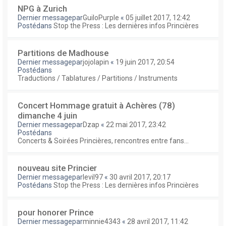
NPG à Zurich
Dernier messagepar
GuiloPurple
«
05 juillet 2017, 12:42
Postédans
Stop the Press : Les dernières infos Princières
Partitions de Madhouse
Dernier messagepar
jojolapin
«
19 juin 2017, 20:54
Postédans
Traductions / Tablatures / Partitions / Instruments
Concert Hommage gratuit à Achères (78)
dimanche 4 juin
Dernier messagepar
Dzap
«
22 mai 2017, 23:42
Postédans
Concerts & Soirées Princières, rencontres entre fans...
nouveau site Princier
Dernier messagepar
levil97
«
30 avril 2017, 20:17
Postédans
Stop the Press : Les dernières infos Princières
pour honorer Prince
Dernier messagepar
minnie4343
«
28 avril 2017, 11:42