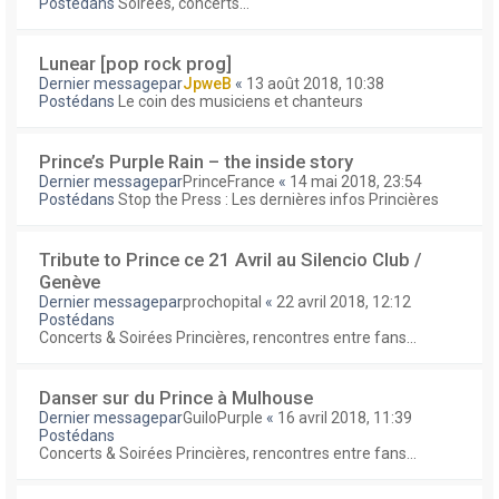
Postédans
Soirées, concerts...
Lunear [pop rock prog]
Dernier messagepar
JpweB
«
13 août 2018, 10:38
Postédans
Le coin des musiciens et chanteurs
Prince’s Purple Rain – the inside story
Dernier messagepar
PrinceFrance
«
14 mai 2018, 23:54
Postédans
Stop the Press : Les dernières infos Princières
Tribute to Prince ce 21 Avril au Silencio Club /
Genève
Dernier messagepar
prochopital
«
22 avril 2018, 12:12
Postédans
Concerts & Soirées Princières, rencontres entre fans...
Danser sur du Prince à Mulhouse
Dernier messagepar
GuiloPurple
«
16 avril 2018, 11:39
Postédans
Concerts & Soirées Princières, rencontres entre fans...