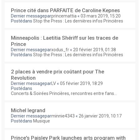
Prince cité dans PARFAITE de Caroline Kepnes
Dernier messagepar
princemattia
«
03 mars 2019, 15:20
Postédans
Stop the Press : Les dernières infos Princières
Minneapolis : Laetitia Shériff sur les traces de
Prince
Dernier messagepar
xodus_fr
«
20 février 2019, 01:38
Postédans
Stop the Press : Les dernières infos Princières
2 places à vendre prix coûtant pour The
Revolution
Dernier messagepar
LV
«
05 février 2019, 18:29
Postédans
Concerts & Soirées Princières, rencontres entre fans...
Michel legrand
Dernier messagepar
minnie4343
«
26 janvier 2019, 10:17
Postédans
Musique
Prince's Paisley Park launches arts program with