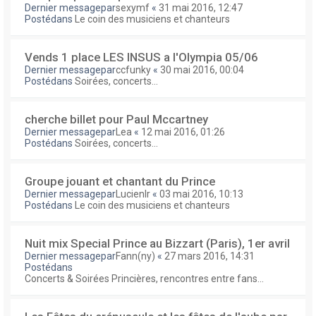
Dernier messagepar
sexymf
«
31 mai 2016, 12:47
Postédans
Le coin des musiciens et chanteurs
Vends 1 place LES INSUS a l'Olympia 05/06
Dernier messagepar
ccfunky
«
30 mai 2016, 00:04
Postédans
Soirées, concerts...
cherche billet pour Paul Mccartney
Dernier messagepar
Lea
«
12 mai 2016, 01:26
Postédans
Soirées, concerts...
Groupe jouant et chantant du Prince
Dernier messagepar
Lucienlr
«
03 mai 2016, 10:13
Postédans
Le coin des musiciens et chanteurs
Nuit mix Special Prince au Bizzart (Paris), 1er avril
Dernier messagepar
Fann(ny)
«
27 mars 2016, 14:31
Postédans
Concerts & Soirées Princières, rencontres entre fans...