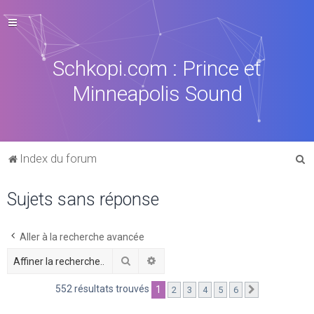
Schkopi.com : Prince et
Minneapolis Sound
R
Index du forum
e
Sujets sans réponse
c
h
e
Aller à la recherche avancée
r
Rechercher
Recherche avancée
c
552 résultats trouvés
1
2
3
4
5
6
Suivante
h