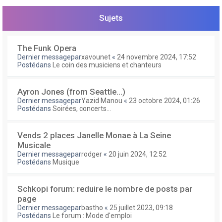
e
r
Sujets
The Funk Opera
Dernier messagepar
xavounet
«
24 novembre 2024, 17:52
Postédans
Le coin des musiciens et chanteurs
Ayron Jones (from Seattle...)
Dernier messagepar
Yazid Manou
«
23 octobre 2024, 01:26
Postédans
Soirées, concerts...
Vends 2 places Janelle Monae à La Seine
Musicale
Dernier messagepar
rodger
«
20 juin 2024, 12:52
Postédans
Musique
Schkopi forum: reduire le nombre de posts par
page
Dernier messagepar
bastho
«
25 juillet 2023, 09:18
Postédans
Le forum : Mode d'emploi