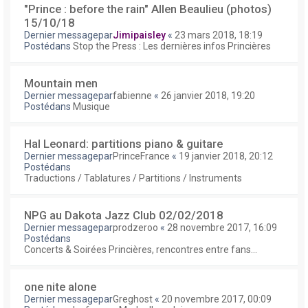
"Prince : before the rain" Allen Beaulieu (photos)
15/10/18
Dernier messagepar
Jimipaisley
«
23 mars 2018, 18:19
Postédans
Stop the Press : Les dernières infos Princières
Mountain men
Dernier messagepar
fabienne
«
26 janvier 2018, 19:20
Postédans
Musique
Hal Leonard: partitions piano & guitare
Dernier messagepar
PrinceFrance
«
19 janvier 2018, 20:12
Postédans
Traductions / Tablatures / Partitions / Instruments
NPG au Dakota Jazz Club 02/02/2018
Dernier messagepar
prodzeroo
«
28 novembre 2017, 16:09
Postédans
Concerts & Soirées Princières, rencontres entre fans...
one nite alone
Dernier messagepar
Greghost
«
20 novembre 2017, 00:09