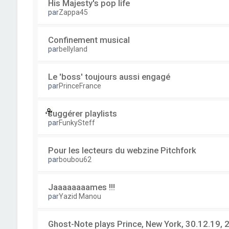
His Majesty's pop life
par
Zappa45
Confinement musical
par
bellyland
Le 'boss' toujours aussi engagé
par
PrinceFrance
suggérer playlists
par
FunkySteff
Pour les lecteurs du webzine Pitchfork
par
boubou62
Jaaaaaaaames !!!
par
Yazid Manou
Ghost-Note plays Prince, New York, 30.12.19, 2 