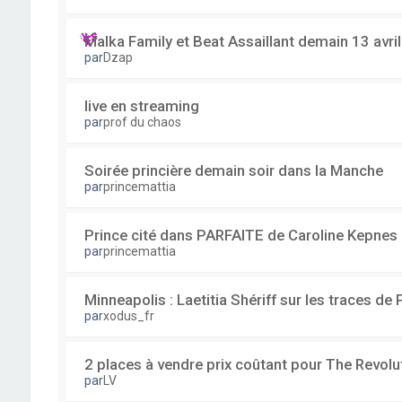
Malka Family et Beat Assaillant demain 13 avri
par
Dzap
live en streaming
par
prof du chaos
Soirée princière demain soir dans la Manche
par
princemattia
Prince cité dans PARFAITE de Caroline Kepnes
par
princemattia
Minneapolis : Laetitia Shériff sur les traces de 
par
xodus_fr
2 places à vendre prix coûtant pour The Revolu
par
LV