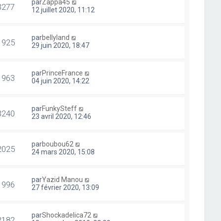
par
Zappa45
3277
12 juillet 2020, 11:12
par
bellyland
1925
29 juin 2020, 18:47
par
PrinceFrance
1963
04 juin 2020, 14:22
par
FunkySteff
3240
23 avril 2020, 12:46
par
boubou62
2025
24 mars 2020, 15:08
par
Yazid Manou
1996
27 février 2020, 13:09
par
Shockadelica72
2182