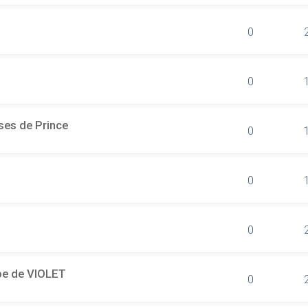
0
0
ses de Prince
0
0
0
ipe de VIOLET
0