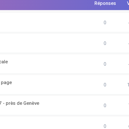
Réponses
0
0
cale
0
r page
0
7 - près de Genève
0
0