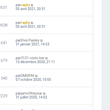
par
raphy
2651
05 avril 2021, 20:31
par
raphy
2638
05 avril 2021, 20:31
par
Elvis Paisley
1641
31 janvier 2021, 14:53
par
3121-resto-bar
1679
15 décembre 2020, 21:11
par
DMSR94
1540
07 octobre 2020, 10:05
par
jamoftheyear
2229
31 juillet 2020, 14:02