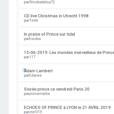
par
Shockadelica72
CD live Christmas in Utrecht 1998
par
Tinitir
In praise of Prince sur tidal
par
Exodus
15-06-2019: Les mondes merveilleux de Prince
par
117
Adam Lambert
par
Edanea
Soirée prince ce vendredi Paris 20
par
princemattia
ECHOES OF PRINCE à LYON le 21 AVRIL 2019
par
stef319