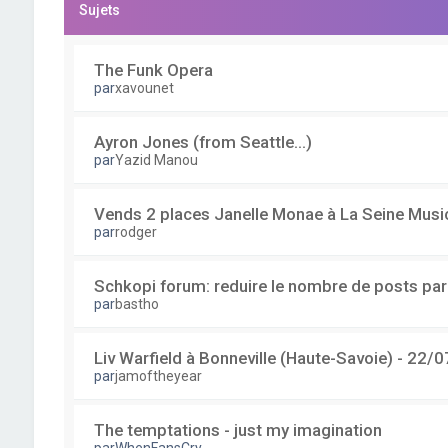
Sujets
The Funk Opera
par
xavounet
Ayron Jones (from Seattle...)
par
Yazid Manou
Vends 2 places Janelle Monae à La Seine Musi
par
rodger
Schkopi forum: reduire le nombre de posts pa
par
bastho
Liv Warfield à Bonneville (Haute-Savoie) - 22/0
par
jamoftheyear
The temptations - just my imagination