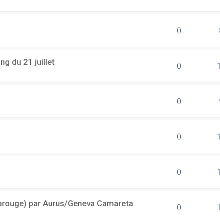
0
g du 21 juillet
0
0
0
0
(Carouge) par Aurus/Geneva Camareta
0