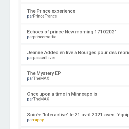
The Prince experience
par
PrinceFrance
Echoes of prince New morning 17102021
par
princemattia
Jeanne Added en live à Bourges pour des répri
par
passerlhiver
The Mystery EP
par
TheMAX
Once upon a time in Minneapolis
par
TheMAX
Soirée "Interactive" le 21 avril 2021 avec l'équ
par
raphy