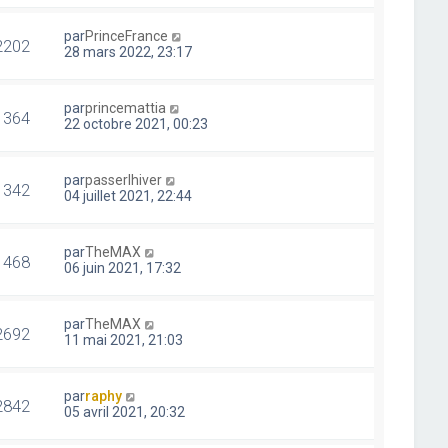
par
PrinceFrance
2202
28 mars 2022, 23:17
par
princemattia
1364
22 octobre 2021, 00:23
par
passerlhiver
1342
04 juillet 2021, 22:44
par
TheMAX
1468
06 juin 2021, 17:32
par
TheMAX
2692
11 mai 2021, 21:03
par
raphy
2842
05 avril 2021, 20:32