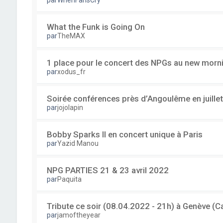
par
WhenFansCry
What the Funk is Going On
par
TheMAX
1 place pour le concert des NPGs au new mornin
par
xodus_fr
Soirée conférences près d’Angoulême en juillet
par
jojolapin
Bobby Sparks II en concert unique à Paris
par
Yazid Manou
NPG PARTIES 21 & 23 avril 2022
par
Paquita
Tribute ce soir (08.04.2022 - 21h) à Genève 
par
jamoftheyear