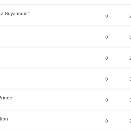
l à Guyancourt
0
0
0
0
Prince
0
tion
0