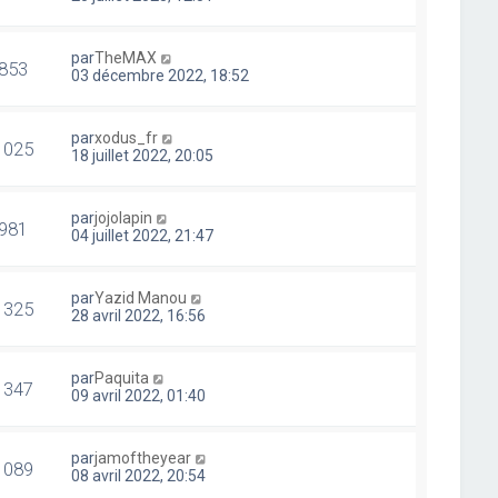
par
TheMAX
853
03 décembre 2022, 18:52
par
xodus_fr
1025
18 juillet 2022, 20:05
par
jojolapin
981
04 juillet 2022, 21:47
par
Yazid Manou
1325
28 avril 2022, 16:56
par
Paquita
1347
09 avril 2022, 01:40
par
jamoftheyear
1089
08 avril 2022, 20:54