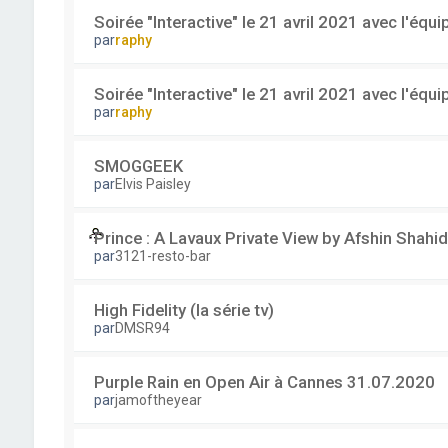
Soirée "Interactive" le 21 avril 2021 avec l'équ
par
raphy
Soirée "Interactive" le 21 avril 2021 avec l'équ
par
raphy
SMOGGEEK
par
Elvis Paisley
Prince : A Lavaux Private View by Afshin Shahid
par
3121-resto-bar
High Fidelity (la série tv)
par
DMSR94
Purple Rain en Open Air à Cannes 31.07.2020
par
jamoftheyear