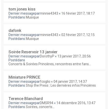
tom jones kiss
Dernier messagepar
minnie4343
«
16 février 2017, 18:17
Postédans
Musique
dafonk
Dernier messagepar
minnie4343
«
02 février 2017, 12:15
Postédans
Musique
Soirée Reservoir 13 janvier
Dernier messagepar
DorothyP
«
13 janvier 2017, 20:56
Postédans
Concerts & Soirées Princières, rencontres entre fans...
Miniature PRINCE
Dernier messagepar
fcoglio
«
04 janvier 2017, 14:37
Postédans
Stop the Press : Les dernières infos Princières
Terence Blanchard
Dernier messagepar
DMSR94
«
14 décembre 2016, 13:47
Postédans
Soirées, concerts...