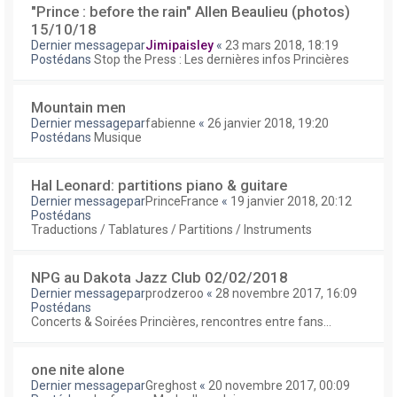
"Prince : before the rain" Allen Beaulieu (photos)
15/10/18
Dernier messagepar
Jimipaisley
«
23 mars 2018, 18:19
Postédans
Stop the Press : Les dernières infos Princières
Mountain men
Dernier messagepar
fabienne
«
26 janvier 2018, 19:20
Postédans
Musique
Hal Leonard: partitions piano & guitare
Dernier messagepar
PrinceFrance
«
19 janvier 2018, 20:12
Postédans
Traductions / Tablatures / Partitions / Instruments
NPG au Dakota Jazz Club 02/02/2018
Dernier messagepar
prodzeroo
«
28 novembre 2017, 16:09
Postédans
Concerts & Soirées Princières, rencontres entre fans...
one nite alone
Dernier messagepar
Greghost
«
20 novembre 2017, 00:09