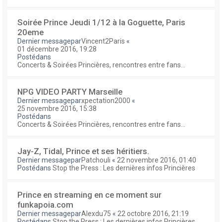
Soirée Prince Jeudi 1/12 à la Goguette, Paris
20eme
Dernier messagepar
Vincent2Paris
«
01 décembre 2016, 19:28
Postédans
Concerts & Soirées Princières, rencontres entre fans...
NPG VIDEO PARTY Marseille
Dernier messagepar
xpectation2000
«
25 novembre 2016, 15:38
Postédans
Concerts & Soirées Princières, rencontres entre fans...
Jay-Z, Tidal, Prince et ses héritiers.
Dernier messagepar
Patchouli
«
22 novembre 2016, 01:40
Postédans
Stop the Press : Les dernières infos Princières
Prince en streaming en ce moment sur
funkapoia.com
Dernier messagepar
Alexdu75
«
22 octobre 2016, 21:19
Postédans
Stop the Press : Les dernières infos Princières