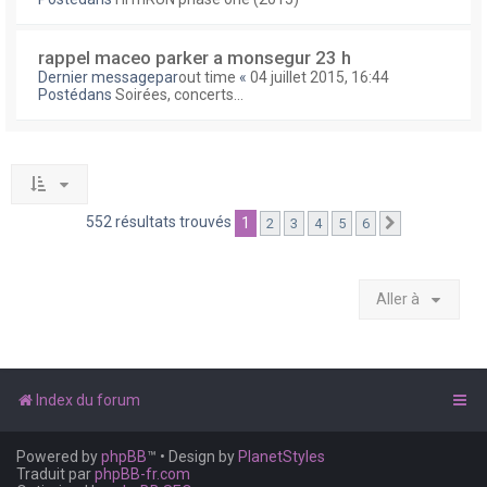
rappel maceo parker a monsegur 23 h
Dernier messagepar
out time
«
04 juillet 2015, 16:44
Postédans
Soirées, concerts...
552 résultats trouvés
1
2
3
4
5
6
Suivante
Aller à
Index du forum
Powered by
phpBB
™
• Design by
PlanetStyles
Traduit par
phpBB-fr.com