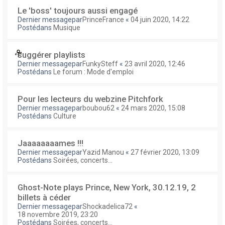
Le 'boss' toujours aussi engagé
Dernier messagepar
PrinceFrance
«
04 juin 2020, 14:22
Postédans
Musique
suggérer playlists
Dernier messagepar
FunkySteff
«
23 avril 2020, 12:46
Postédans
Le forum : Mode d'emploi
Pour les lecteurs du webzine Pitchfork
Dernier messagepar
boubou62
«
24 mars 2020, 15:08
Postédans
Culture
Jaaaaaaaames !!!
Dernier messagepar
Yazid Manou
«
27 février 2020, 13:09
Postédans
Soirées, concerts...
Ghost-Note plays Prince, New York, 30.12.19, 2
billets à céder
Dernier messagepar
Shockadelica72
«
18 novembre 2019, 23:20
Postédans
Soirées, concerts...