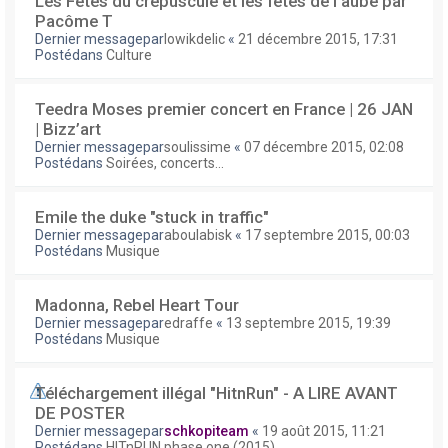
Les Fêtes du crépuscule et les fêtes de l'aube par
Pacôme T
Dernier messagepar
lowikdelic
«
21 décembre 2015, 17:31
Postédans
Culture
Teedra Moses premier concert en France | 26 JAN
| Bizz’art
Dernier messagepar
soulissime
«
07 décembre 2015, 02:08
Postédans
Soirées, concerts...
Emile the duke "stuck in traffic"
Dernier messagepar
aboulabisk
«
17 septembre 2015, 00:03
Postédans
Musique
Madonna, Rebel Heart Tour
Dernier messagepar
edraffe
«
13 septembre 2015, 19:39
Postédans
Musique
Téléchargement illégal "HitnRun" - A LIRE AVANT
DE POSTER
Dernier messagepar
schkopiteam
«
19 août 2015, 11:21
Postédans
HITnRUN phase one (2015)