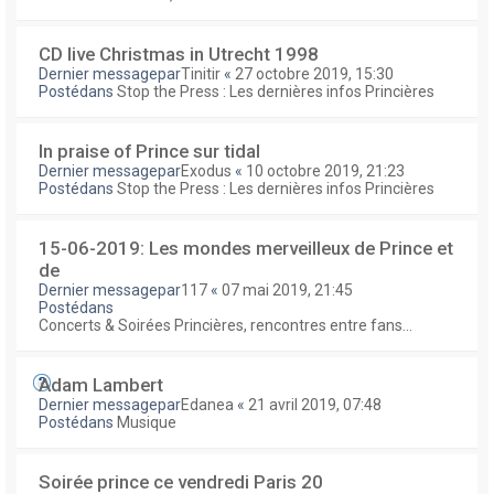
CD live Christmas in Utrecht 1998
Dernier messagepar
Tinitir
«
27 octobre 2019, 15:30
Postédans
Stop the Press : Les dernières infos Princières
In praise of Prince sur tidal
Dernier messagepar
Exodus
«
10 octobre 2019, 21:23
Postédans
Stop the Press : Les dernières infos Princières
15-06-2019: Les mondes merveilleux de Prince et
de
Dernier messagepar
117
«
07 mai 2019, 21:45
Postédans
Concerts & Soirées Princières, rencontres entre fans...
Adam Lambert
Dernier messagepar
Edanea
«
21 avril 2019, 07:48
Postédans
Musique
Soirée prince ce vendredi Paris 20