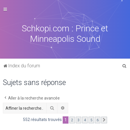
Schkopi.com : Prince et
Minneapolis Sound
R
Index du forum
e
Sujets sans réponse
c
h
e
Aller à la recherche avancée
r
Rechercher
Recherche avancée
c
552 résultats trouvés
1
2
3
4
5
6
Suivante
h