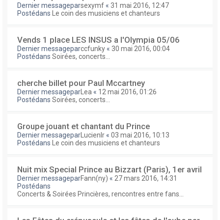
Dernier messagepar
sexymf
«
31 mai 2016, 12:47
Postédans
Le coin des musiciens et chanteurs
Vends 1 place LES INSUS a l'Olympia 05/06
Dernier messagepar
ccfunky
«
30 mai 2016, 00:04
Postédans
Soirées, concerts...
cherche billet pour Paul Mccartney
Dernier messagepar
Lea
«
12 mai 2016, 01:26
Postédans
Soirées, concerts...
Groupe jouant et chantant du Prince
Dernier messagepar
Lucienlr
«
03 mai 2016, 10:13
Postédans
Le coin des musiciens et chanteurs
Nuit mix Special Prince au Bizzart (Paris), 1er avril
Dernier messagepar
Fann(ny)
«
27 mars 2016, 14:31
Postédans
Concerts & Soirées Princières, rencontres entre fans...