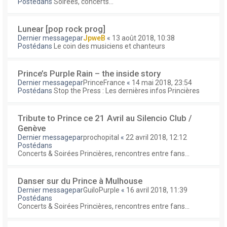
Postédans
Soirées, concerts...
Lunear [pop rock prog]
Dernier messagepar
JpweB
«
13 août 2018, 10:38
Postédans
Le coin des musiciens et chanteurs
Prince’s Purple Rain – the inside story
Dernier messagepar
PrinceFrance
«
14 mai 2018, 23:54
Postédans
Stop the Press : Les dernières infos Princières
Tribute to Prince ce 21 Avril au Silencio Club /
Genève
Dernier messagepar
prochopital
«
22 avril 2018, 12:12
Postédans
Concerts & Soirées Princières, rencontres entre fans...
Danser sur du Prince à Mulhouse
Dernier messagepar
GuiloPurple
«
16 avril 2018, 11:39
Postédans
Concerts & Soirées Princières, rencontres entre fans...