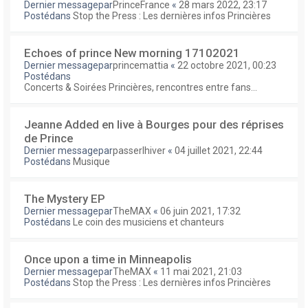
Dernier messagepar
PrinceFrance
«
28 mars 2022, 23:17
Postédans
Stop the Press : Les dernières infos Princières
Echoes of prince New morning 17102021
Dernier messagepar
princemattia
«
22 octobre 2021, 00:23
Postédans
Concerts & Soirées Princières, rencontres entre fans...
Jeanne Added en live à Bourges pour des réprises
de Prince
Dernier messagepar
passerlhiver
«
04 juillet 2021, 22:44
Postédans
Musique
The Mystery EP
Dernier messagepar
TheMAX
«
06 juin 2021, 17:32
Postédans
Le coin des musiciens et chanteurs
Once upon a time in Minneapolis
Dernier messagepar
TheMAX
«
11 mai 2021, 21:03
Postédans
Stop the Press : Les dernières infos Princières