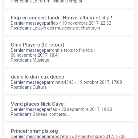
Postédans
Le forum : Mode d'emploi
Flóp en concert lundi ! Nouvel album et clip !
Dernier messagepar
flop
«
10 novembre 2017, 22:32
Postédans
Le coin des musiciens et chanteurs
Ohio Players (le retour)
Dernier messagepar
ronnie talks to francia
«
06 novembre 2017, 18:41
Postédans
Musique
danielle darrieux deces
Dernier messagepar
minnie4343
«
19 octobre 2017, 17:08
Postédans
Culture
Vend places Nick Cave!
Dernier messagepar
fab
«
30 septembre 2017, 19:20
Postédans
Soirées, concerts...
Princefrommpls.org
Dernier messagepar
prodzeroo
«
29 septembre 2017, 16:06