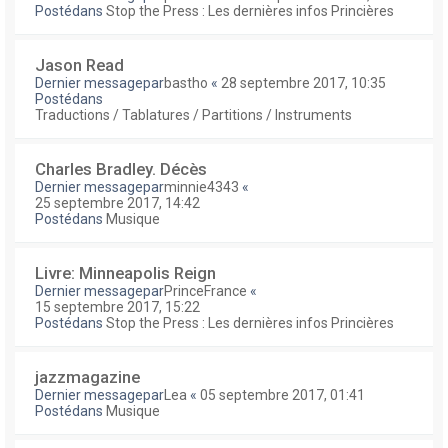
Postédans
Stop the Press : Les dernières infos Princières
Jason Read
Dernier messagepar
bastho
«
28 septembre 2017, 10:35
Postédans
Traductions / Tablatures / Partitions / Instruments
Charles Bradley. Décès
Dernier messagepar
minnie4343
«
25 septembre 2017, 14:42
Postédans
Musique
Livre: Minneapolis Reign
Dernier messagepar
PrinceFrance
«
15 septembre 2017, 15:22
Postédans
Stop the Press : Les dernières infos Princières
jazzmagazine
Dernier messagepar
Lea
«
05 septembre 2017, 01:41
Postédans
Musique