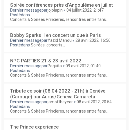
Soirée conférences près d’Angoulême en juillet
Dernier messagepar
jojolapin
«
04 juillet 2022, 21:47
Postédans
Concerts & Soirées Princières, rencontres entre fans...
Bobby Sparks II en concert unique à Paris
Dernier messagepar
Yazid Manou
«
28 avril 2022, 16:56
Postédans
Soirées, concerts...
NPG PARTIES 21 & 23 avril 2022
Dernier messagepar
Paquita
«
09 avril 2022, 01:40
Postédans
Concerts & Soirées Princières, rencontres entre fans...
Tribute ce soir (08.04.2022 - 21h) à Genève
(Carouge) par Aurus/Geneva Camareta
Dernier messagepar
jamoftheyear
«
08 avril 2022, 20:54
Postédans
Concerts & Soirées Princières, rencontres entre fans...
The Prince experience