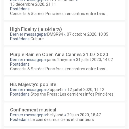
15 décembre 2020, 21:11
Postédans
Concerts & Soirées Princières, rencontres entre fans...
High Fidelity (la série tv)
Dernier messagepar
DMSR94
«
07 octobre 2020, 10:05
Postédans
Culture
Purple Rain en Open Air à Cannes 31.07.2020
Dernier messagepar
jamoftheyear
«
31 juillet 2020, 14:02
Postédans
Concerts & Soirées Princières, rencontres entre fans...
His Majesty's pop life
Dernier messagepar
Zappa45
«
12 juillet 2020, 11:12
Postédans
Stop the Press : Les dernières infos Princières
Confinement musical
Dernier messagepar
bellyland
«
29 juin 2020, 18:47
Postédans
Le coin des musiciens et chanteurs