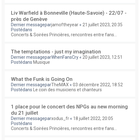
Liv Warfield à Bonneville (Haute-Savoie) - 22/07 -
près de Genève
Dernier messagepar
jamoftheyear
«
21 juillet 2023, 20:35
Postédans
Concerts & Soirées Princières, rencontres entre fans...
The temptations - just my imagination
Dernier messagepar
WhenFansCry
«
20 juillet 2023, 12:51
Postédans
Musique
What the Funk is Going On
Dernier messagepar
TheMAX
«
03 décembre 2022, 18:52
Postédans
Le coin des musiciens et chanteurs
1 place pour le concert des NPGs au new morning
du 21 juillet
Dernier messagepar
xodus_fr
«
18 juillet 2022, 20:05
Postédans
Concerts & Soirées Princières, rencontres entre fans...