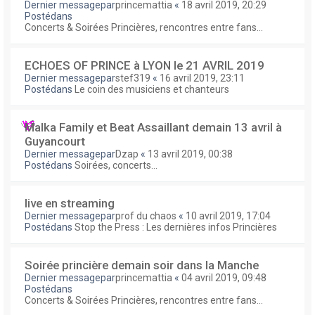
Dernier messagepar
princemattia
«
18 avril 2019, 20:29
Postédans
Concerts & Soirées Princières, rencontres entre fans...
ECHOES OF PRINCE à LYON le 21 AVRIL 2019
Dernier messagepar
stef319
«
16 avril 2019, 23:11
Postédans
Le coin des musiciens et chanteurs
Malka Family et Beat Assaillant demain 13 avril à
Guyancourt
Dernier messagepar
Dzap
«
13 avril 2019, 00:38
Postédans
Soirées, concerts...
live en streaming
Dernier messagepar
prof du chaos
«
10 avril 2019, 17:04
Postédans
Stop the Press : Les dernières infos Princières
Soirée princière demain soir dans la Manche
Dernier messagepar
princemattia
«
04 avril 2019, 09:48
Postédans
Concerts & Soirées Princières, rencontres entre fans...