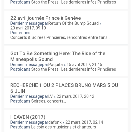
Postédans
Stop the Press : Les dernières infos Princières
22 avril journée Prince à Genève
Dernier messagepar
Return Of the Bump Squad
«
20 avril 2017, 09:10
Postédans
Concerts & Soirées Princières, rencontres entre fans...
Got To Be Something Here: The Rise of the
Minneapolis Sound
Dernier messagepar
Paquita
«
15 avril 2017, 21:45
Postédans
Stop the Press : Les dernières infos Princières
RECHERCHE 1 OU 2 PLACES BRUNO MARS 5 OU
6 JUIN
Dernier messagepar
LV
«
22 mars 2017, 20:42
Postédans
Soirées, concerts...
HEAVEN (2017)
Dernier messagepar
dafonk
«
22 mars 2017, 02:14
Postédans
Le coin des musiciens et chanteurs