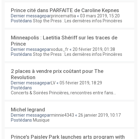
Prince cité dans PARFAITE de Caroline Kepnes
Dernier messagepar
princemattia
«
03 mars 2019, 15:20
Postédans
Stop the Press : Les dernières infos Princières
Minneapolis : Laetitia Shériff sur les traces de
Prince
Dernier messagepar
xodus_fr
«
20 février 2019, 01:38
Postédans
Stop the Press : Les dernières infos Princières
2 places à vendre prix coûtant pour The
Revolution
Dernier messagepar
LV
«
05 février 2019, 18:29
Postédans
Concerts & Soirées Princières, rencontres entre fans...
Michel legrand
Dernier messagepar
minnie4343
«
26 janvier 2019, 10:17
Postédans
Musique
Prince's Paisley Park launches arts program with