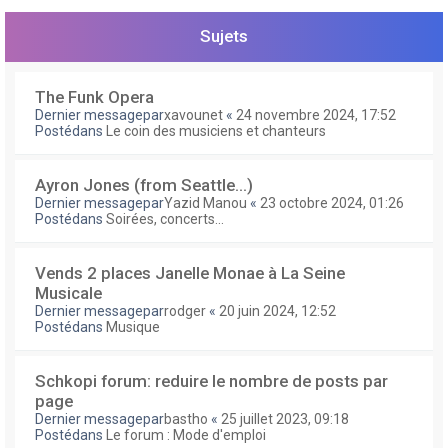
e
r
Sujets
The Funk Opera
Dernier messagepar
xavounet
«
24 novembre 2024, 17:52
Postédans
Le coin des musiciens et chanteurs
Ayron Jones (from Seattle...)
Dernier messagepar
Yazid Manou
«
23 octobre 2024, 01:26
Postédans
Soirées, concerts...
Vends 2 places Janelle Monae à La Seine
Musicale
Dernier messagepar
rodger
«
20 juin 2024, 12:52
Postédans
Musique
Schkopi forum: reduire le nombre de posts par
page
Dernier messagepar
bastho
«
25 juillet 2023, 09:18
Postédans
Le forum : Mode d'emploi