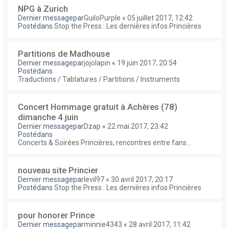
NPG à Zurich
Dernier messagepar
GuiloPurple
«
05 juillet 2017, 12:42
Postédans
Stop the Press : Les dernières infos Princières
Partitions de Madhouse
Dernier messagepar
jojolapin
«
19 juin 2017, 20:54
Postédans
Traductions / Tablatures / Partitions / Instruments
Concert Hommage gratuit à Achères (78)
dimanche 4 juin
Dernier messagepar
Dzap
«
22 mai 2017, 23:42
Postédans
Concerts & Soirées Princières, rencontres entre fans...
nouveau site Princier
Dernier messagepar
levil97
«
30 avril 2017, 20:17
Postédans
Stop the Press : Les dernières infos Princières
pour honorer Prince
Dernier messagepar
minnie4343
«
28 avril 2017, 11:42