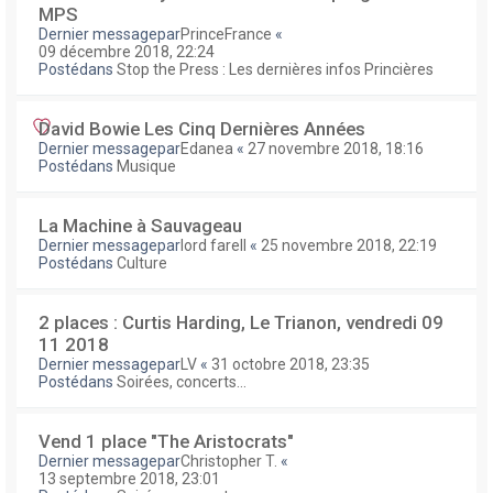
MPS
Dernier messagepar
PrinceFrance
«
09 décembre 2018, 22:24
Postédans
Stop the Press : Les dernières infos Princières
David Bowie Les Cinq Dernières Années
Dernier messagepar
Edanea
«
27 novembre 2018, 18:16
Postédans
Musique
La Machine à Sauvageau
Dernier messagepar
lord farell
«
25 novembre 2018, 22:19
Postédans
Culture
2 places : Curtis Harding, Le Trianon, vendredi 09
11 2018
Dernier messagepar
LV
«
31 octobre 2018, 23:35
Postédans
Soirées, concerts...
Vend 1 place "The Aristocrats"
Dernier messagepar
Christopher T.
«
13 septembre 2018, 23:01