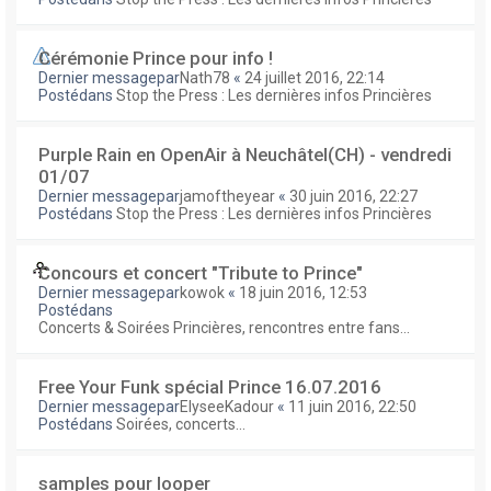
Cérémonie Prince pour info !
Dernier messagepar
Nath78
«
24 juillet 2016, 22:14
Postédans
Stop the Press : Les dernières infos Princières
Purple Rain en OpenAir à Neuchâtel(CH) - vendredi
01/07
Dernier messagepar
jamoftheyear
«
30 juin 2016, 22:27
Postédans
Stop the Press : Les dernières infos Princières
Concours et concert "Tribute to Prince"
Dernier messagepar
kowok
«
18 juin 2016, 12:53
Postédans
Concerts & Soirées Princières, rencontres entre fans...
Free Your Funk spécial Prince 16.07.2016
Dernier messagepar
ElyseeKadour
«
11 juin 2016, 22:50
Postédans
Soirées, concerts...
samples pour looper