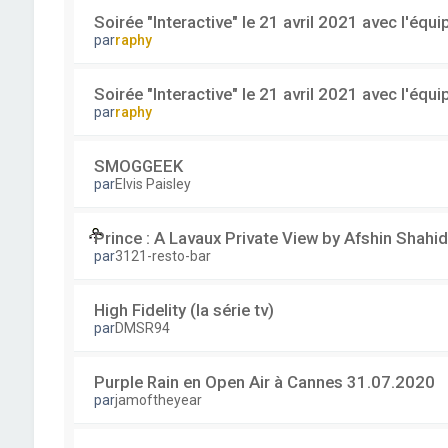
Soirée "Interactive" le 21 avril 2021 avec l'équ
par
raphy
Soirée "Interactive" le 21 avril 2021 avec l'équ
par
raphy
SMOGGEEK
par
Elvis Paisley
Prince : A Lavaux Private View by Afshin Shahid
par
3121-resto-bar
High Fidelity (la série tv)
par
DMSR94
Purple Rain en Open Air à Cannes 31.07.2020
par
jamoftheyear