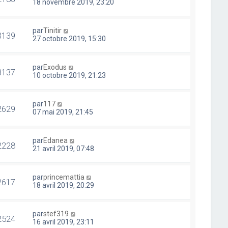
18 novembre 2019, 23:20
par
Tinitir
3139
27 octobre 2019, 15:30
par
Exodus
3137
10 octobre 2019, 21:23
par
117
2629
07 mai 2019, 21:45
par
Edanea
2228
21 avril 2019, 07:48
par
princemattia
2617
18 avril 2019, 20:29
par
stef319
2524
16 avril 2019, 23:11