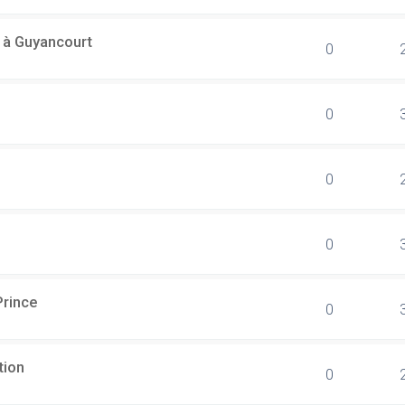
l à Guyancourt
0
0
0
0
Prince
0
tion
0