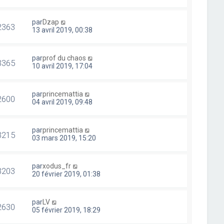
par
Dzap
2363
13 avril 2019, 00:38
par
prof du chaos
3365
10 avril 2019, 17:04
par
princemattia
2600
04 avril 2019, 09:48
par
princemattia
3215
03 mars 2019, 15:20
par
xodus_fr
3203
20 février 2019, 01:38
par
LV
2630
05 février 2019, 18:29