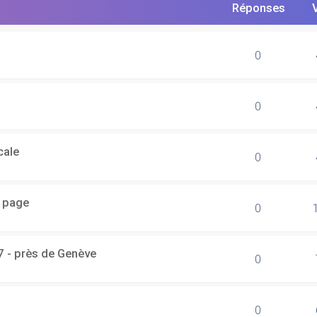
Réponses
0
0
cale
0
r page
0
7 - près de Genève
0
0