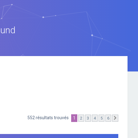
ound
552 résultats trouvés
1
2
3
4
5
6
Suivante