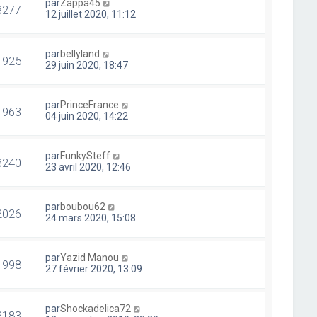
par
Zappa45
3277
12 juillet 2020, 11:12
par
bellyland
1925
29 juin 2020, 18:47
par
PrinceFrance
1963
04 juin 2020, 14:22
par
FunkySteff
3240
23 avril 2020, 12:46
par
boubou62
2026
24 mars 2020, 15:08
par
Yazid Manou
1998
27 février 2020, 13:09
par
Shockadelica72
2183