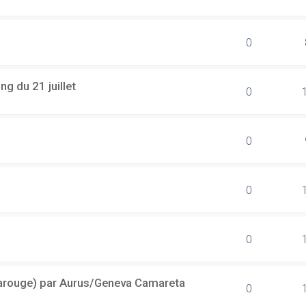
0
g du 21 juillet
0
0
0
0
(Carouge) par Aurus/Geneva Camareta
0