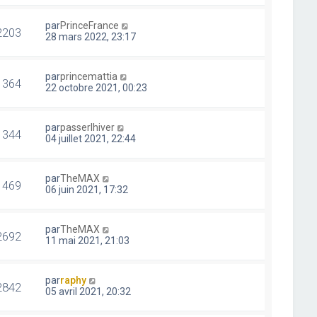
par
PrinceFrance
2203
28 mars 2022, 23:17
par
princemattia
1364
22 octobre 2021, 00:23
par
passerlhiver
1344
04 juillet 2021, 22:44
par
TheMAX
1469
06 juin 2021, 17:32
par
TheMAX
2692
11 mai 2021, 21:03
par
raphy
2842
05 avril 2021, 20:32