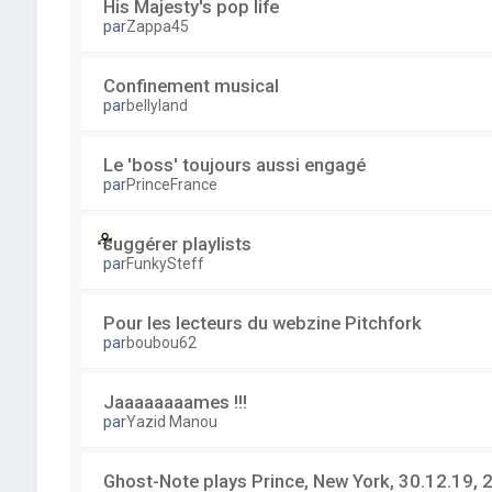
His Majesty's pop life
par
Zappa45
Confinement musical
par
bellyland
Le 'boss' toujours aussi engagé
par
PrinceFrance
suggérer playlists
par
FunkySteff
Pour les lecteurs du webzine Pitchfork
par
boubou62
Jaaaaaaaames !!!
par
Yazid Manou
Ghost-Note plays Prince, New York, 30.12.19, 2 