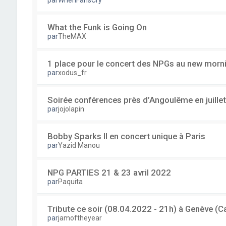
par
WhenFansCry
What the Funk is Going On
par
TheMAX
1 place pour le concert des NPGs au new mornin
par
xodus_fr
Soirée conférences près d’Angoulême en juillet
par
jojolapin
Bobby Sparks II en concert unique à Paris
par
Yazid Manou
NPG PARTIES 21 & 23 avril 2022
par
Paquita
Tribute ce soir (08.04.2022 - 21h) à Genève 
par
jamoftheyear