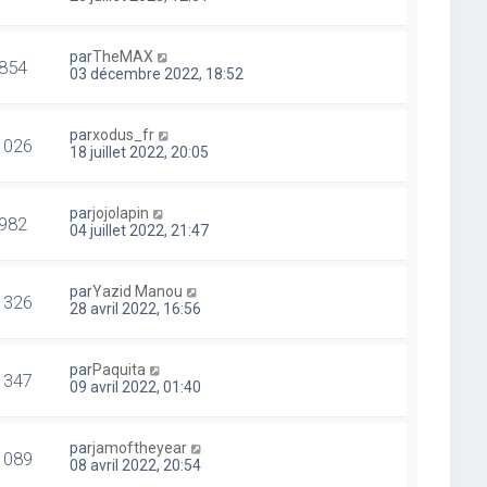
par
TheMAX
854
03 décembre 2022, 18:52
par
xodus_fr
1026
18 juillet 2022, 20:05
par
jojolapin
982
04 juillet 2022, 21:47
par
Yazid Manou
1326
28 avril 2022, 16:56
par
Paquita
1347
09 avril 2022, 01:40
par
jamoftheyear
1089
08 avril 2022, 20:54