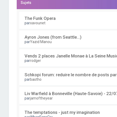
Sujets
The Funk Opera
par
xavounet
Ayron Jones (from Seattle...)
par
Yazid Manou
Vends 2 places Janelle Monae à La Seine Musi
par
rodger
Schkopi forum: reduire le nombre de posts pa
par
bastho
Liv Warfield à Bonneville (Haute-Savoie) - 22/0
par
jamoftheyear
The temptations - just my imagination