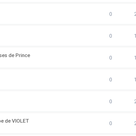
0
0
ses de Prince
0
0
0
ipe de VIOLET
0