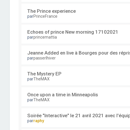
The Prince experience
par
PrinceFrance
Echoes of prince New morning 17102021
par
princemattia
Jeanne Added en live à Bourges pour des répri
par
passerlhiver
The Mystery EP
par
TheMAX
Once upon a time in Minneapolis
par
TheMAX
Soirée "Interactive" le 21 avril 2021 avec l'équ
par
raphy