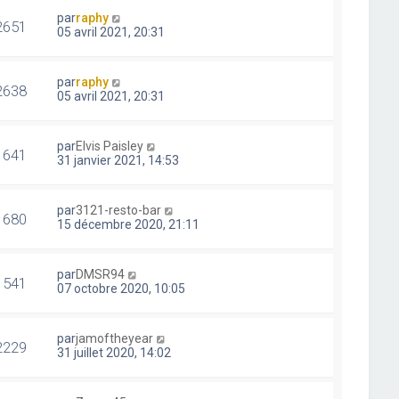
par
raphy
2651
05 avril 2021, 20:31
par
raphy
2638
05 avril 2021, 20:31
par
Elvis Paisley
1641
31 janvier 2021, 14:53
par
3121-resto-bar
1680
15 décembre 2020, 21:11
par
DMSR94
1541
07 octobre 2020, 10:05
par
jamoftheyear
2229
31 juillet 2020, 14:02