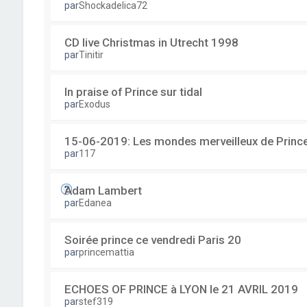
par
Shockadelica72
CD live Christmas in Utrecht 1998
par
Tinitir
In praise of Prince sur tidal
par
Exodus
15-06-2019: Les mondes merveilleux de Prince
par
117
Adam Lambert
par
Edanea
Soirée prince ce vendredi Paris 20
par
princemattia
ECHOES OF PRINCE à LYON le 21 AVRIL 2019
par
stef319