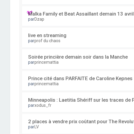
Malka Family et Beat Assaillant demain 13 avri
par
Dzap
live en streaming
par
prof du chaos
Soirée princière demain soir dans la Manche
par
princemattia
Prince cité dans PARFAITE de Caroline Kepnes
par
princemattia
Minneapolis : Laetitia Shériff sur les traces de 
par
xodus_fr
2 places à vendre prix coûtant pour The Revolu
par
LV