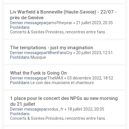
Liv Warfield à Bonneville (Haute-Savoie) - 22/07 -
près de Genève
Dernier messagepar
jamoftheyear
«
21 juillet 2023, 20:35
Postédans
Concerts & Soirées Princières, rencontres entre fans...
The temptations - just my imagination
Dernier messagepar
WhenFansCry
«
20 juillet 2023, 12:51
Postédans
Musique
What the Funk is Going On
Dernier messagepar
TheMAX
«
03 décembre 2022, 18:52
Postédans
Le coin des musiciens et chanteurs
1 place pour le concert des NPGs au new morning
du 21 juillet
Dernier messagepar
xodus_fr
«
18 juillet 2022, 20:05
Postédans
Concerts & Soirées Princières, rencontres entre fans...