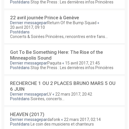
Postédans
Stop the Press : Les dernières infos Princières
22 avril journée Prince à Genève
Dernier messagepar
Return Of the Bump Squad
«
20 avril 2017, 09:10
Postédans
Concerts & Soirées Princières, rencontres entre fans...
Got To Be Something Here: The Rise of the
Minneapolis Sound
Dernier messagepar
Paquita
«
15 avril 2017, 21:45
Postédans
Stop the Press : Les dernières infos Princières
RECHERCHE 1 OU 2 PLACES BRUNO MARS 5 OU
6 JUIN
Dernier messagepar
LV
«
22 mars 2017, 20:42
Postédans
Soirées, concerts...
HEAVEN (2017)
Dernier messagepar
dafonk
«
22 mars 2017, 02:14
Postédans
Le coin des musiciens et chanteurs