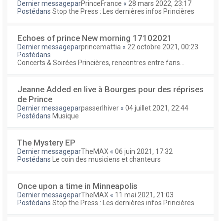
Dernier messagepar
PrinceFrance
«
28 mars 2022, 23:17
Postédans
Stop the Press : Les dernières infos Princières
Echoes of prince New morning 17102021
Dernier messagepar
princemattia
«
22 octobre 2021, 00:23
Postédans
Concerts & Soirées Princières, rencontres entre fans...
Jeanne Added en live à Bourges pour des réprises
de Prince
Dernier messagepar
passerlhiver
«
04 juillet 2021, 22:44
Postédans
Musique
The Mystery EP
Dernier messagepar
TheMAX
«
06 juin 2021, 17:32
Postédans
Le coin des musiciens et chanteurs
Once upon a time in Minneapolis
Dernier messagepar
TheMAX
«
11 mai 2021, 21:03
Postédans
Stop the Press : Les dernières infos Princières