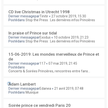
CD live Christmas in Utrecht 1998
Dernier messagepar
Tinitir
«
27 octobre 2019, 15:30
Postédans
Stop the Press : Les dernières infos Princières
In praise of Prince sur tidal
Dernier messagepar
Exodus
«
10 octobre 2019, 21:23
Postédans
Stop the Press : Les dernières infos Princières
15-06-2019: Les mondes merveilleux de Prince et
de
Dernier messagepar
117
«
07 mai 2019, 21:45
Postédans
Concerts & Soirées Princières, rencontres entre fans...
Adam Lambert
Dernier messagepar
Edanea
«
21 avril 2019, 07:48
Postédans
Musique
Soirée prince ce vendredi Paris 20