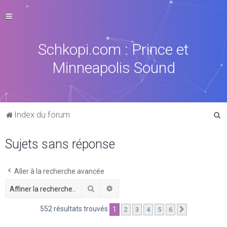
Schkopi.com : Prince et
Minneapolis Sound
R
Index du forum
e
Sujets sans réponse
c
h
e
Aller à la recherche avancée
r
Rechercher
Recherche avancée
c
552 résultats trouvés
1
2
3
4
5
6
Suivante
h