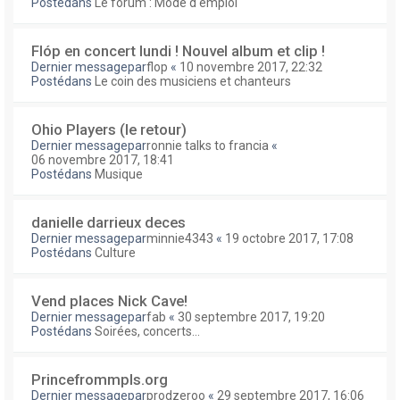
Postédans
Le forum : Mode d'emploi
Flóp en concert lundi ! Nouvel album et clip !
Dernier messagepar
flop
«
10 novembre 2017, 22:32
Postédans
Le coin des musiciens et chanteurs
Ohio Players (le retour)
Dernier messagepar
ronnie talks to francia
«
06 novembre 2017, 18:41
Postédans
Musique
danielle darrieux deces
Dernier messagepar
minnie4343
«
19 octobre 2017, 17:08
Postédans
Culture
Vend places Nick Cave!
Dernier messagepar
fab
«
30 septembre 2017, 19:20
Postédans
Soirées, concerts...
Princefrommpls.org
Dernier messagepar
prodzeroo
«
29 septembre 2017, 16:06