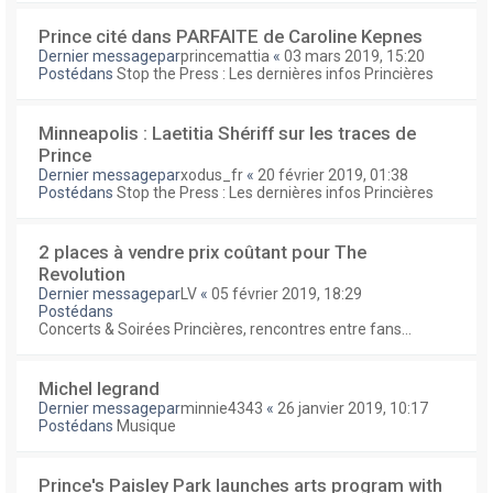
Prince cité dans PARFAITE de Caroline Kepnes
Dernier messagepar
princemattia
«
03 mars 2019, 15:20
Postédans
Stop the Press : Les dernières infos Princières
Minneapolis : Laetitia Shériff sur les traces de
Prince
Dernier messagepar
xodus_fr
«
20 février 2019, 01:38
Postédans
Stop the Press : Les dernières infos Princières
2 places à vendre prix coûtant pour The
Revolution
Dernier messagepar
LV
«
05 février 2019, 18:29
Postédans
Concerts & Soirées Princières, rencontres entre fans...
Michel legrand
Dernier messagepar
minnie4343
«
26 janvier 2019, 10:17
Postédans
Musique
Prince's Paisley Park launches arts program with