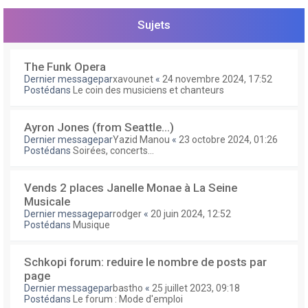
e
r
Sujets
The Funk Opera
Dernier messagepar
xavounet
«
24 novembre 2024, 17:52
Postédans
Le coin des musiciens et chanteurs
Ayron Jones (from Seattle...)
Dernier messagepar
Yazid Manou
«
23 octobre 2024, 01:26
Postédans
Soirées, concerts...
Vends 2 places Janelle Monae à La Seine
Musicale
Dernier messagepar
rodger
«
20 juin 2024, 12:52
Postédans
Musique
Schkopi forum: reduire le nombre de posts par
page
Dernier messagepar
bastho
«
25 juillet 2023, 09:18
Postédans
Le forum : Mode d'emploi