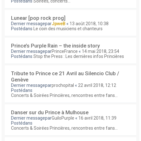
Postédans
Soirées, concerts...
Lunear [pop rock prog]
Dernier messagepar
JpweB
«
13 août 2018, 10:38
Postédans
Le coin des musiciens et chanteurs
Prince’s Purple Rain – the inside story
Dernier messagepar
PrinceFrance
«
14 mai 2018, 23:54
Postédans
Stop the Press : Les dernières infos Princières
Tribute to Prince ce 21 Avril au Silencio Club /
Genève
Dernier messagepar
prochopital
«
22 avril 2018, 12:12
Postédans
Concerts & Soirées Princières, rencontres entre fans...
Danser sur du Prince à Mulhouse
Dernier messagepar
GuiloPurple
«
16 avril 2018, 11:39
Postédans
Concerts & Soirées Princières, rencontres entre fans...