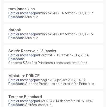
tom jones kiss
Dernier messagepar
minnie4343
«
16 février 2017, 18:17
Postédans
Musique
dafonk
Dernier messagepar
minnie4343
«
02 février 2017, 12:15
Postédans
Musique
Soirée Reservoir 13 janvier
Dernier messagepar
DorothyP
«
13 janvier 2017, 20:56
Postédans
Concerts & Soirées Princières, rencontres entre fans...
Miniature PRINCE
Dernier messagepar
fcoglio
«
04 janvier 2017, 14:37
Postédans
Stop the Press : Les dernières infos Princières
Terence Blanchard
Dernier messagepar
DMSR94
«
14 décembre 2016, 13:47
Postédans
Soirées, concerts...