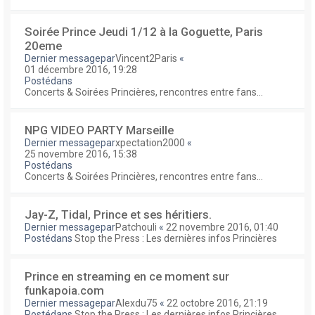
Soirée Prince Jeudi 1/12 à la Goguette, Paris
20eme
Dernier messagepar
Vincent2Paris
«
01 décembre 2016, 19:28
Postédans
Concerts & Soirées Princières, rencontres entre fans...
NPG VIDEO PARTY Marseille
Dernier messagepar
xpectation2000
«
25 novembre 2016, 15:38
Postédans
Concerts & Soirées Princières, rencontres entre fans...
Jay-Z, Tidal, Prince et ses héritiers.
Dernier messagepar
Patchouli
«
22 novembre 2016, 01:40
Postédans
Stop the Press : Les dernières infos Princières
Prince en streaming en ce moment sur
funkapoia.com
Dernier messagepar
Alexdu75
«
22 octobre 2016, 21:19
Postédans
Stop the Press : Les dernières infos Princières