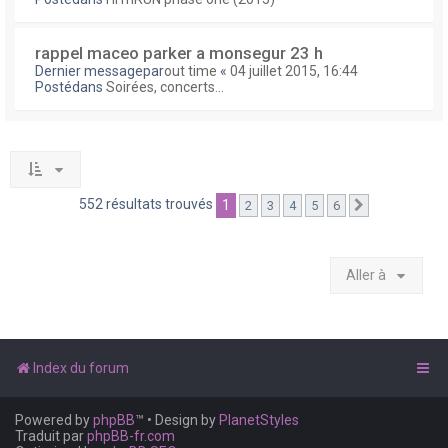
rappel maceo parker a monsegur 23 h
Dernier messagepar
out time
«
04 juillet 2015, 16:44
Postédans
Soirées, concerts...
552 résultats trouvés
1
2
3
4
5
6
Suivante
Aller à
Index du forum
Powered by
phpBB
™
• Design by
PlanetStyles
Traduit par
phpBB-fr.com