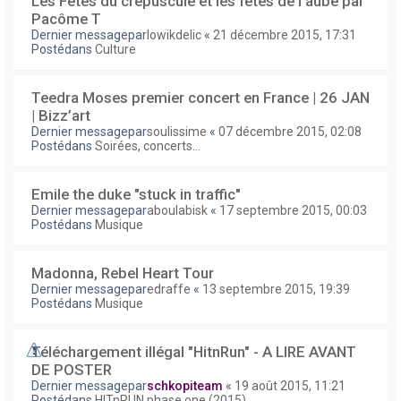
Les Fêtes du crépuscule et les fêtes de l'aube par
Pacôme T
Dernier messagepar
lowikdelic
«
21 décembre 2015, 17:31
Postédans
Culture
Teedra Moses premier concert en France | 26 JAN
| Bizz’art
Dernier messagepar
soulissime
«
07 décembre 2015, 02:08
Postédans
Soirées, concerts...
Emile the duke "stuck in traffic"
Dernier messagepar
aboulabisk
«
17 septembre 2015, 00:03
Postédans
Musique
Madonna, Rebel Heart Tour
Dernier messagepar
edraffe
«
13 septembre 2015, 19:39
Postédans
Musique
Téléchargement illégal "HitnRun" - A LIRE AVANT
DE POSTER
Dernier messagepar
schkopiteam
«
19 août 2015, 11:21
Postédans
HITnRUN phase one (2015)