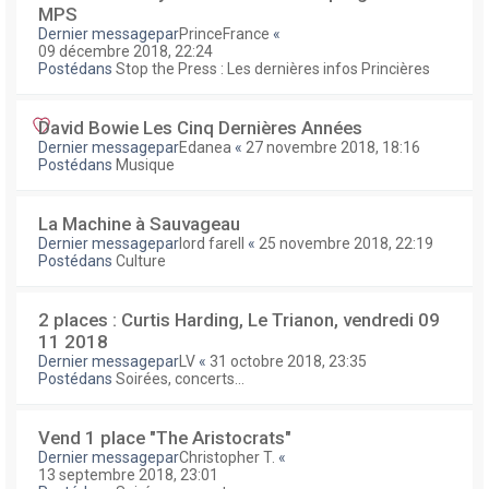
MPS
Dernier messagepar
PrinceFrance
«
09 décembre 2018, 22:24
Postédans
Stop the Press : Les dernières infos Princières
David Bowie Les Cinq Dernières Années
Dernier messagepar
Edanea
«
27 novembre 2018, 18:16
Postédans
Musique
La Machine à Sauvageau
Dernier messagepar
lord farell
«
25 novembre 2018, 22:19
Postédans
Culture
2 places : Curtis Harding, Le Trianon, vendredi 09
11 2018
Dernier messagepar
LV
«
31 octobre 2018, 23:35
Postédans
Soirées, concerts...
Vend 1 place "The Aristocrats"
Dernier messagepar
Christopher T.
«
13 septembre 2018, 23:01