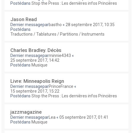
Postédans
Stop the Press : Les dernières infos Princières
Jason Read
Dernier messagepar
bastho
«
28 septembre 2017, 10:35
Postédans
Traductions / Tablatures / Partitions / Instruments
Charles Bradley. Décès
Dernier messagepar
minnie4343
«
25 septembre 2017, 14:42
Postédans
Musique
Livre: Minneapolis Reign
Dernier messagepar
PrinceFrance
«
15 septembre 2017, 15:22
Postédans
Stop the Press : Les dernières infos Princières
jazzmagazine
Dernier messagepar
Lea
«
05 septembre 2017, 01:41
Postédans
Musique