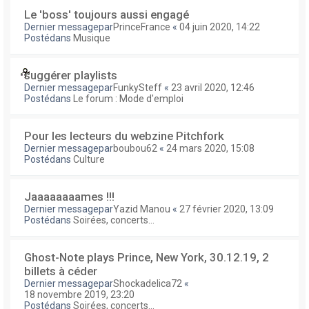
Le 'boss' toujours aussi engagé
Dernier messagepar
PrinceFrance
«
04 juin 2020, 14:22
Postédans
Musique
suggérer playlists
Dernier messagepar
FunkySteff
«
23 avril 2020, 12:46
Postédans
Le forum : Mode d'emploi
Pour les lecteurs du webzine Pitchfork
Dernier messagepar
boubou62
«
24 mars 2020, 15:08
Postédans
Culture
Jaaaaaaaames !!!
Dernier messagepar
Yazid Manou
«
27 février 2020, 13:09
Postédans
Soirées, concerts...
Ghost-Note plays Prince, New York, 30.12.19, 2
billets à céder
Dernier messagepar
Shockadelica72
«
18 novembre 2019, 23:20
Postédans
Soirées, concerts...