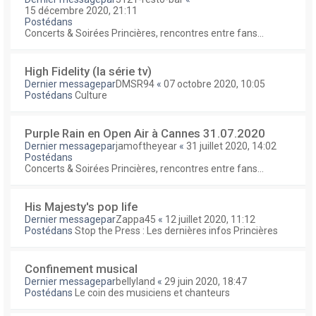
15 décembre 2020, 21:11
Postédans
Concerts & Soirées Princières, rencontres entre fans...
High Fidelity (la série tv)
Dernier messagepar
DMSR94
«
07 octobre 2020, 10:05
Postédans
Culture
Purple Rain en Open Air à Cannes 31.07.2020
Dernier messagepar
jamoftheyear
«
31 juillet 2020, 14:02
Postédans
Concerts & Soirées Princières, rencontres entre fans...
His Majesty's pop life
Dernier messagepar
Zappa45
«
12 juillet 2020, 11:12
Postédans
Stop the Press : Les dernières infos Princières
Confinement musical
Dernier messagepar
bellyland
«
29 juin 2020, 18:47
Postédans
Le coin des musiciens et chanteurs