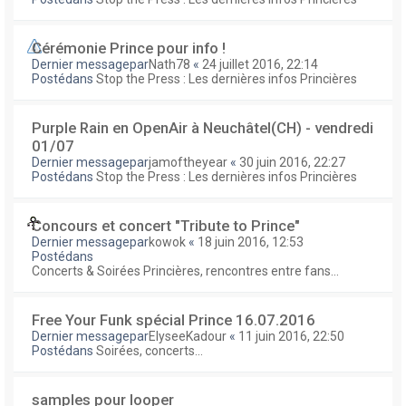
Cérémonie Prince pour info !
Dernier messagepar
Nath78
«
24 juillet 2016, 22:14
Postédans
Stop the Press : Les dernières infos Princières
Purple Rain en OpenAir à Neuchâtel(CH) - vendredi
01/07
Dernier messagepar
jamoftheyear
«
30 juin 2016, 22:27
Postédans
Stop the Press : Les dernières infos Princières
Concours et concert "Tribute to Prince"
Dernier messagepar
kowok
«
18 juin 2016, 12:53
Postédans
Concerts & Soirées Princières, rencontres entre fans...
Free Your Funk spécial Prince 16.07.2016
Dernier messagepar
ElyseeKadour
«
11 juin 2016, 22:50
Postédans
Soirées, concerts...
samples pour looper