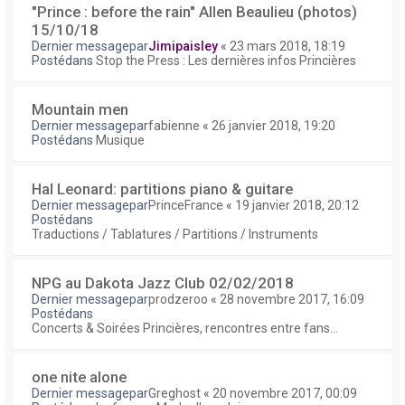
"Prince : before the rain" Allen Beaulieu (photos)
15/10/18
Dernier messagepar
Jimipaisley
«
23 mars 2018, 18:19
Postédans
Stop the Press : Les dernières infos Princières
Mountain men
Dernier messagepar
fabienne
«
26 janvier 2018, 19:20
Postédans
Musique
Hal Leonard: partitions piano & guitare
Dernier messagepar
PrinceFrance
«
19 janvier 2018, 20:12
Postédans
Traductions / Tablatures / Partitions / Instruments
NPG au Dakota Jazz Club 02/02/2018
Dernier messagepar
prodzeroo
«
28 novembre 2017, 16:09
Postédans
Concerts & Soirées Princières, rencontres entre fans...
one nite alone
Dernier messagepar
Greghost
«
20 novembre 2017, 00:09