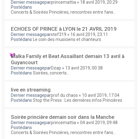
Dernier messagepar
princemattia
«
18 avril 2019, 20:29
Postédans
Concerts & Soirées Princières, rencontres entre fans...
ECHOES OF PRINCE à LYON le 21 AVRIL 2019
Dernier messagepar
stef319
«
16 avril 2019, 23:11
Postédans
Le coin des musiciens et chanteurs
Malka Family et Beat Assaillant demain 13 avril à
Guyancourt
Dernier messagepar
Dzap
«
13 avril 2019, 00:38
Postédans
Soirées, concerts...
live en streaming
Dernier messagepar
prof du chaos
«
10 avril 2019, 17:04
Postédans
Stop the Press : Les dernières infos Princières
Soirée princière demain soir dans la Manche
Dernier messagepar
princemattia
«
04 avril 2019, 09:48
Postédans
Concerts & Soirées Princières, rencontres entre fans...