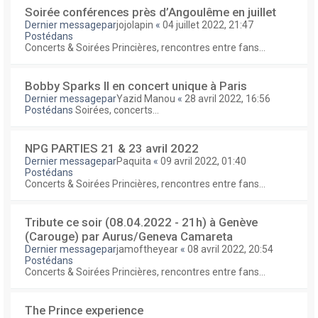
Soirée conférences près d’Angoulême en juillet
Dernier messagepar
jojolapin
«
04 juillet 2022, 21:47
Postédans
Concerts & Soirées Princières, rencontres entre fans...
Bobby Sparks II en concert unique à Paris
Dernier messagepar
Yazid Manou
«
28 avril 2022, 16:56
Postédans
Soirées, concerts...
NPG PARTIES 21 & 23 avril 2022
Dernier messagepar
Paquita
«
09 avril 2022, 01:40
Postédans
Concerts & Soirées Princières, rencontres entre fans...
Tribute ce soir (08.04.2022 - 21h) à Genève
(Carouge) par Aurus/Geneva Camareta
Dernier messagepar
jamoftheyear
«
08 avril 2022, 20:54
Postédans
Concerts & Soirées Princières, rencontres entre fans...
The Prince experience