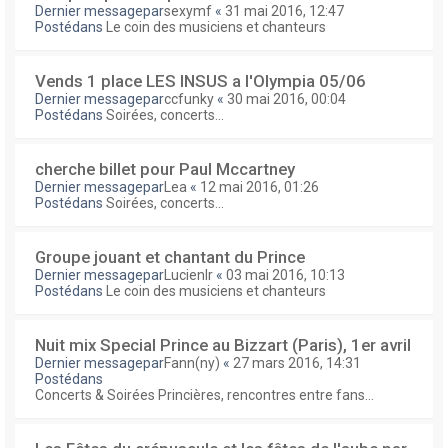
Dernier messagepar
sexymf
«
31 mai 2016, 12:47
Postédans
Le coin des musiciens et chanteurs
Vends 1 place LES INSUS a l'Olympia 05/06
Dernier messagepar
ccfunky
«
30 mai 2016, 00:04
Postédans
Soirées, concerts...
cherche billet pour Paul Mccartney
Dernier messagepar
Lea
«
12 mai 2016, 01:26
Postédans
Soirées, concerts...
Groupe jouant et chantant du Prince
Dernier messagepar
Lucienlr
«
03 mai 2016, 10:13
Postédans
Le coin des musiciens et chanteurs
Nuit mix Special Prince au Bizzart (Paris), 1er avril
Dernier messagepar
Fann(ny)
«
27 mars 2016, 14:31
Postédans
Concerts & Soirées Princières, rencontres entre fans...