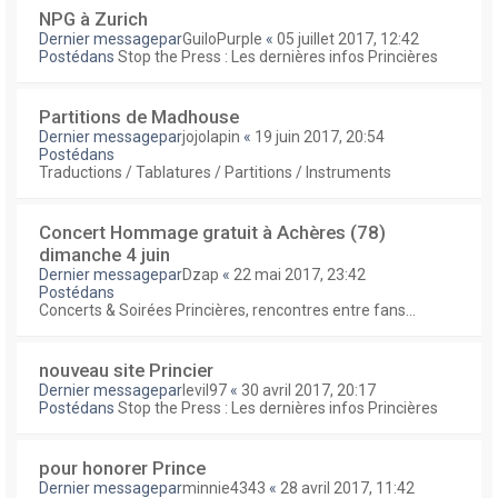
NPG à Zurich
Dernier messagepar
GuiloPurple
«
05 juillet 2017, 12:42
Postédans
Stop the Press : Les dernières infos Princières
Partitions de Madhouse
Dernier messagepar
jojolapin
«
19 juin 2017, 20:54
Postédans
Traductions / Tablatures / Partitions / Instruments
Concert Hommage gratuit à Achères (78)
dimanche 4 juin
Dernier messagepar
Dzap
«
22 mai 2017, 23:42
Postédans
Concerts & Soirées Princières, rencontres entre fans...
nouveau site Princier
Dernier messagepar
levil97
«
30 avril 2017, 20:17
Postédans
Stop the Press : Les dernières infos Princières
pour honorer Prince
Dernier messagepar
minnie4343
«
28 avril 2017, 11:42