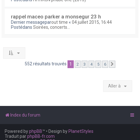
rappel maceo parker a monsegur 23 h
Dernier messagepar
out time
«
04 juillet 2015, 16:44
Postédans
Soirées, concerts...
552 résultats trouvés
1
2
3
4
5
6
Suivante
Aller à
Index du forum
Powered by
phpBB
™
• Design by
PlanetStyles
Traduit par
phpBB-fr.com