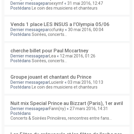
Dernier messagepar
sexymf
«
31 mai 2016, 12:47
Postédans
Le coin des musiciens et chanteurs
Vends 1 place LES INSUS a l'Olympia 05/06
Dernier messagepar
ccfunky
«
30 mai 2016, 00:04
Postédans
Soirées, concerts...
cherche billet pour Paul Mccartney
Dernier messagepar
Lea
«
12 mai 2016, 01:26
Postédans
Soirées, concerts...
Groupe jouant et chantant du Prince
Dernier messagepar
Lucienlr
«
03 mai 2016, 10:13
Postédans
Le coin des musiciens et chanteurs
Nuit mix Special Prince au Bizzart (Paris), 1er avril
Dernier messagepar
Fann(ny)
«
27 mars 2016, 14:31
Postédans
Concerts & Soirées Princières, rencontres entre fans...