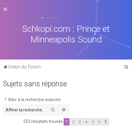
Schkopi.com : Prince et
Minneapolis Sound
R
Index du forum
e
Sujets sans réponse
c
h
e
Aller à la recherche avancée
r
Rechercher
Recherche avancée
c
552 résultats trouvés
1
2
3
4
5
6
Suivante
h