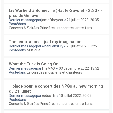
Liv Warfield à Bonneville (Haute-Savoie) - 22/07 -
près de Genève
Dernier messagepar
jamoftheyear
«
21 juillet 2023, 20:35
Postédans
Concerts & Soirées Princières, rencontres entre fans...
The temptations - just my imagination
Dernier messagepar
WhenFansCry
«
20 juillet 2023, 12:51
Postédans
Musique
What the Funk is Going On
Dernier messagepar
TheMAX
«
03 décembre 2022, 18:52
Postédans
Le coin des musiciens et chanteurs
1 place pour le concert des NPGs au new morning
du 21 juillet
Dernier messagepar
xodus_fr
«
18 juillet 2022, 20:05
Postédans
Concerts & Soirées Princières, rencontres entre fans...