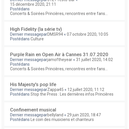
15 décembre 2020, 21:11
Postédans
Concerts & Soirées Princières, rencontres entre fans...
High Fidelity (la série tv)
Dernier messagepar
DMSR94
«
07 octobre 2020, 10:05
Postédans
Culture
Purple Rain en Open Air à Cannes 31.07.2020
Dernier messagepar
jamoftheyear
«
31 juillet 2020, 14:02
Postédans
Concerts & Soirées Princières, rencontres entre fans...
His Majesty's pop life
Dernier messagepar
Zappa45
«
12 juillet 2020, 11:12
Postédans
Stop the Press : Les dernières infos Princières
Confinement musical
Dernier messagepar
bellyland
«
29 juin 2020, 18:47
Postédans
Le coin des musiciens et chanteurs