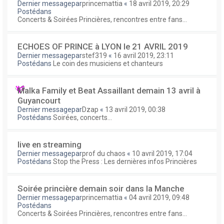
Dernier messagepar
princemattia
«
18 avril 2019, 20:29
Postédans
Concerts & Soirées Princières, rencontres entre fans...
ECHOES OF PRINCE à LYON le 21 AVRIL 2019
Dernier messagepar
stef319
«
16 avril 2019, 23:11
Postédans
Le coin des musiciens et chanteurs
Malka Family et Beat Assaillant demain 13 avril à
Guyancourt
Dernier messagepar
Dzap
«
13 avril 2019, 00:38
Postédans
Soirées, concerts...
live en streaming
Dernier messagepar
prof du chaos
«
10 avril 2019, 17:04
Postédans
Stop the Press : Les dernières infos Princières
Soirée princière demain soir dans la Manche
Dernier messagepar
princemattia
«
04 avril 2019, 09:48
Postédans
Concerts & Soirées Princières, rencontres entre fans...