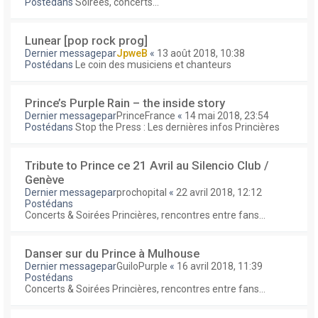
Postédans
Soirées, concerts...
Lunear [pop rock prog]
Dernier messagepar
JpweB
«
13 août 2018, 10:38
Postédans
Le coin des musiciens et chanteurs
Prince’s Purple Rain – the inside story
Dernier messagepar
PrinceFrance
«
14 mai 2018, 23:54
Postédans
Stop the Press : Les dernières infos Princières
Tribute to Prince ce 21 Avril au Silencio Club /
Genève
Dernier messagepar
prochopital
«
22 avril 2018, 12:12
Postédans
Concerts & Soirées Princières, rencontres entre fans...
Danser sur du Prince à Mulhouse
Dernier messagepar
GuiloPurple
«
16 avril 2018, 11:39
Postédans
Concerts & Soirées Princières, rencontres entre fans...