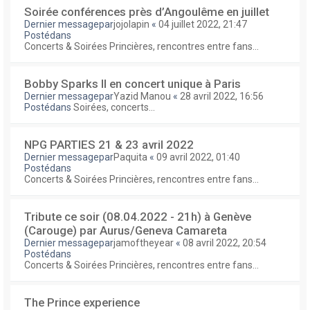
Soirée conférences près d’Angoulême en juillet
Dernier messagepar
jojolapin
«
04 juillet 2022, 21:47
Postédans
Concerts & Soirées Princières, rencontres entre fans...
Bobby Sparks II en concert unique à Paris
Dernier messagepar
Yazid Manou
«
28 avril 2022, 16:56
Postédans
Soirées, concerts...
NPG PARTIES 21 & 23 avril 2022
Dernier messagepar
Paquita
«
09 avril 2022, 01:40
Postédans
Concerts & Soirées Princières, rencontres entre fans...
Tribute ce soir (08.04.2022 - 21h) à Genève
(Carouge) par Aurus/Geneva Camareta
Dernier messagepar
jamoftheyear
«
08 avril 2022, 20:54
Postédans
Concerts & Soirées Princières, rencontres entre fans...
The Prince experience