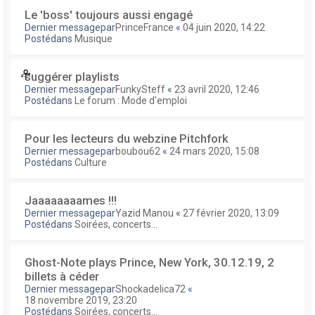
Le 'boss' toujours aussi engagé
Dernier messagepar
PrinceFrance
«
04 juin 2020, 14:22
Postédans
Musique
suggérer playlists
Dernier messagepar
FunkySteff
«
23 avril 2020, 12:46
Postédans
Le forum : Mode d'emploi
Pour les lecteurs du webzine Pitchfork
Dernier messagepar
boubou62
«
24 mars 2020, 15:08
Postédans
Culture
Jaaaaaaaames !!!
Dernier messagepar
Yazid Manou
«
27 février 2020, 13:09
Postédans
Soirées, concerts...
Ghost-Note plays Prince, New York, 30.12.19, 2
billets à céder
Dernier messagepar
Shockadelica72
«
18 novembre 2019, 23:20
Postédans
Soirées, concerts...