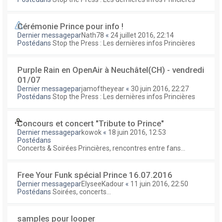
Cérémonie Prince pour info !
Dernier messagepar
Nath78
«
24 juillet 2016, 22:14
Postédans
Stop the Press : Les dernières infos Princières
Purple Rain en OpenAir à Neuchâtel(CH) - vendredi
01/07
Dernier messagepar
jamoftheyear
«
30 juin 2016, 22:27
Postédans
Stop the Press : Les dernières infos Princières
Concours et concert "Tribute to Prince"
Dernier messagepar
kowok
«
18 juin 2016, 12:53
Postédans
Concerts & Soirées Princières, rencontres entre fans...
Free Your Funk spécial Prince 16.07.2016
Dernier messagepar
ElyseeKadour
«
11 juin 2016, 22:50
Postédans
Soirées, concerts...
samples pour looper