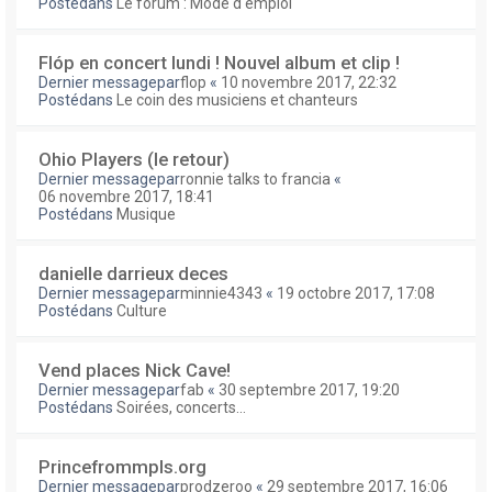
Postédans
Le forum : Mode d'emploi
Flóp en concert lundi ! Nouvel album et clip !
Dernier messagepar
flop
«
10 novembre 2017, 22:32
Postédans
Le coin des musiciens et chanteurs
Ohio Players (le retour)
Dernier messagepar
ronnie talks to francia
«
06 novembre 2017, 18:41
Postédans
Musique
danielle darrieux deces
Dernier messagepar
minnie4343
«
19 octobre 2017, 17:08
Postédans
Culture
Vend places Nick Cave!
Dernier messagepar
fab
«
30 septembre 2017, 19:20
Postédans
Soirées, concerts...
Princefrommpls.org
Dernier messagepar
prodzeroo
«
29 septembre 2017, 16:06