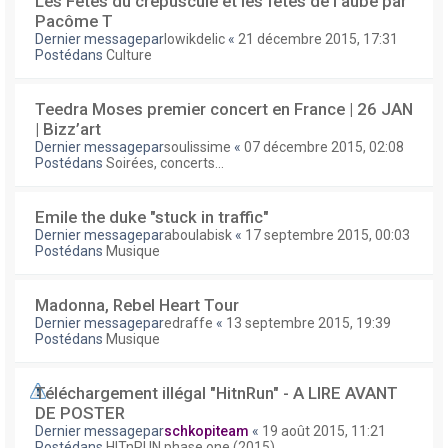
Les Fêtes du crépuscule et les fêtes de l'aube par
Pacôme T
Dernier messagepar
lowikdelic
«
21 décembre 2015, 17:31
Postédans
Culture
Teedra Moses premier concert en France | 26 JAN
| Bizz’art
Dernier messagepar
soulissime
«
07 décembre 2015, 02:08
Postédans
Soirées, concerts...
Emile the duke "stuck in traffic"
Dernier messagepar
aboulabisk
«
17 septembre 2015, 00:03
Postédans
Musique
Madonna, Rebel Heart Tour
Dernier messagepar
edraffe
«
13 septembre 2015, 19:39
Postédans
Musique
Téléchargement illégal "HitnRun" - A LIRE AVANT
DE POSTER
Dernier messagepar
schkopiteam
«
19 août 2015, 11:21
Postédans
HITnRUN phase one (2015)