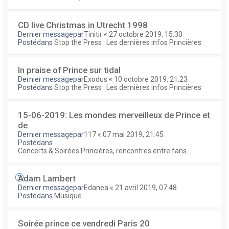
CD live Christmas in Utrecht 1998
Dernier messagepar
Tinitir
«
27 octobre 2019, 15:30
Postédans
Stop the Press : Les dernières infos Princières
In praise of Prince sur tidal
Dernier messagepar
Exodus
«
10 octobre 2019, 21:23
Postédans
Stop the Press : Les dernières infos Princières
15-06-2019: Les mondes merveilleux de Prince et
de
Dernier messagepar
117
«
07 mai 2019, 21:45
Postédans
Concerts & Soirées Princières, rencontres entre fans...
Adam Lambert
Dernier messagepar
Edanea
«
21 avril 2019, 07:48
Postédans
Musique
Soirée prince ce vendredi Paris 20