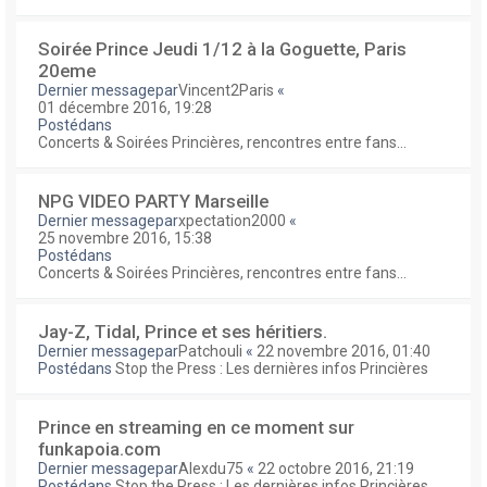
Soirée Prince Jeudi 1/12 à la Goguette, Paris
20eme
Dernier messagepar
Vincent2Paris
«
01 décembre 2016, 19:28
Postédans
Concerts & Soirées Princières, rencontres entre fans...
NPG VIDEO PARTY Marseille
Dernier messagepar
xpectation2000
«
25 novembre 2016, 15:38
Postédans
Concerts & Soirées Princières, rencontres entre fans...
Jay-Z, Tidal, Prince et ses héritiers.
Dernier messagepar
Patchouli
«
22 novembre 2016, 01:40
Postédans
Stop the Press : Les dernières infos Princières
Prince en streaming en ce moment sur
funkapoia.com
Dernier messagepar
Alexdu75
«
22 octobre 2016, 21:19
Postédans
Stop the Press : Les dernières infos Princières