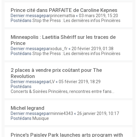
Prince cité dans PARFAITE de Caroline Kepnes
Dernier messagepar
princemattia
«
03 mars 2019, 15:20
Postédans
Stop the Press : Les dernières infos Princières
Minneapolis : Laetitia Shériff sur les traces de
Prince
Dernier messagepar
xodus_fr
«
20 février 2019, 01:38
Postédans
Stop the Press : Les dernières infos Princières
2 places à vendre prix coûtant pour The
Revolution
Dernier messagepar
LV
«
05 février 2019, 18:29
Postédans
Concerts & Soirées Princières, rencontres entre fans...
Michel legrand
Dernier messagepar
minnie4343
«
26 janvier 2019, 10:17
Postédans
Musique
Prince's Paisley Park launches arts program with