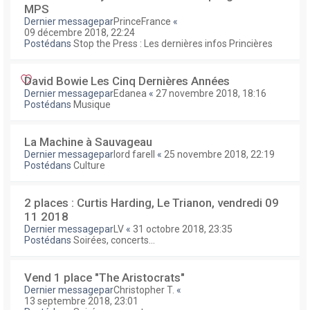
MPS
Dernier messagepar
PrinceFrance
«
09 décembre 2018, 22:24
Postédans
Stop the Press : Les dernières infos Princières
David Bowie Les Cinq Dernières Années
Dernier messagepar
Edanea
«
27 novembre 2018, 18:16
Postédans
Musique
La Machine à Sauvageau
Dernier messagepar
lord farell
«
25 novembre 2018, 22:19
Postédans
Culture
2 places : Curtis Harding, Le Trianon, vendredi 09
11 2018
Dernier messagepar
LV
«
31 octobre 2018, 23:35
Postédans
Soirées, concerts...
Vend 1 place "The Aristocrats"
Dernier messagepar
Christopher T.
«
13 septembre 2018, 23:01