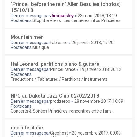
"Prince : before the rain" Allen Beaulieu (photos)
15/10/18
Dernier messagepar
Jimipaisley
«
23 mars 2018, 18:19
Postédans
Stop the Press : Les dernières infos Princières
Mountain men
Dernier messagepar
fabienne
«
26 janvier 2018, 19:20
Postédans
Musique
Hal Leonard: partitions piano & guitare
Dernier messagepar
PrinceFrance
«
19 janvier 2018, 20:12
Postédans
Traductions / Tablatures / Partitions / Instruments
NPG au Dakota Jazz Club 02/02/2018
Dernier messagepar
prodzeroo
«
28 novembre 2017, 16:09
Postédans
Concerts & Soirées Princières, rencontres entre fans...
one nite alone
Dernier messagepar
Greghost
«
20 novembre 2017, 00:09