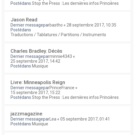
Postédans
Stop the Press : Les dernières infos Princières
Jason Read
Dernier messagepar
bastho
«
28 septembre 2017, 10:35
Postédans
Traductions / Tablatures / Partitions / Instruments
Charles Bradley. Décès
Dernier messagepar
minnie4343
«
25 septembre 2017, 14:42
Postédans
Musique
Livre: Minneapolis Reign
Dernier messagepar
PrinceFrance
«
15 septembre 2017, 15:22
Postédans
Stop the Press : Les dernières infos Princières
jazzmagazine
Dernier messagepar
Lea
«
05 septembre 2017, 01:41
Postédans
Musique