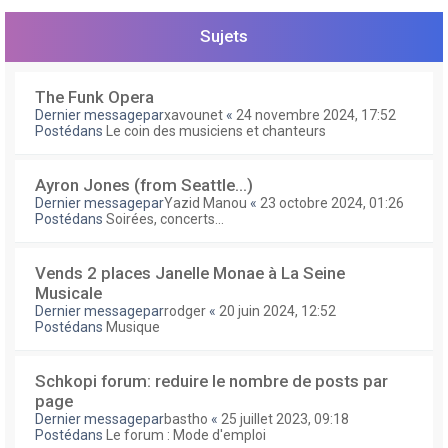
e
r
Sujets
The Funk Opera
Dernier messagepar
xavounet
«
24 novembre 2024, 17:52
Postédans
Le coin des musiciens et chanteurs
Ayron Jones (from Seattle...)
Dernier messagepar
Yazid Manou
«
23 octobre 2024, 01:26
Postédans
Soirées, concerts...
Vends 2 places Janelle Monae à La Seine
Musicale
Dernier messagepar
rodger
«
20 juin 2024, 12:52
Postédans
Musique
Schkopi forum: reduire le nombre de posts par
page
Dernier messagepar
bastho
«
25 juillet 2023, 09:18
Postédans
Le forum : Mode d'emploi