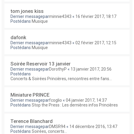
tom jones kiss
Dernier messagepar
minnie4343
«
16 février 2017, 18:17
Postédans
Musique
dafonk
Dernier messagepar
minnie4343
«
02 février 2017, 12:15
Postédans
Musique
Soirée Reservoir 13 janvier
Dernier messagepar
DorothyP
«
13 janvier 2017, 20:56
Postédans
Concerts & Soirées Princières, rencontres entre fans...
Miniature PRINCE
Dernier messagepar
fcoglio
«
04 janvier 2017, 14:37
Postédans
Stop the Press : Les dernières infos Princières
Terence Blanchard
Dernier messagepar
DMSR94
«
14 décembre 2016, 13:47
Postédans
Soirées, concerts...