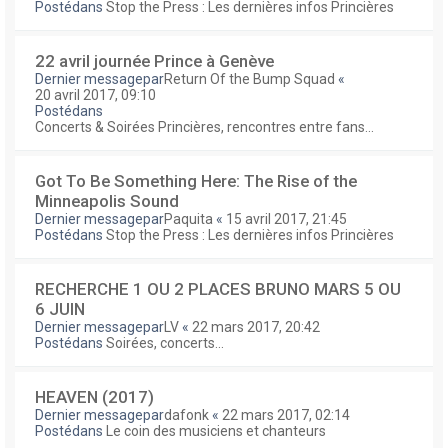
Postédans
Stop the Press : Les dernières infos Princières
22 avril journée Prince à Genève
Dernier messagepar
Return Of the Bump Squad
«
20 avril 2017, 09:10
Postédans
Concerts & Soirées Princières, rencontres entre fans...
Got To Be Something Here: The Rise of the
Minneapolis Sound
Dernier messagepar
Paquita
«
15 avril 2017, 21:45
Postédans
Stop the Press : Les dernières infos Princières
RECHERCHE 1 OU 2 PLACES BRUNO MARS 5 OU
6 JUIN
Dernier messagepar
LV
«
22 mars 2017, 20:42
Postédans
Soirées, concerts...
HEAVEN (2017)
Dernier messagepar
dafonk
«
22 mars 2017, 02:14
Postédans
Le coin des musiciens et chanteurs