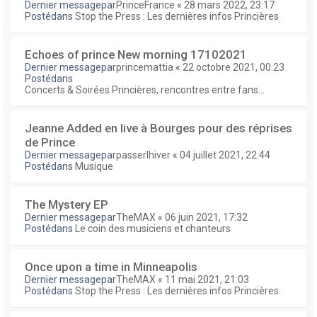
Dernier messagepar
PrinceFrance
«
28 mars 2022, 23:17
Postédans
Stop the Press : Les dernières infos Princières
Echoes of prince New morning 17102021
Dernier messagepar
princemattia
«
22 octobre 2021, 00:23
Postédans
Concerts & Soirées Princières, rencontres entre fans...
Jeanne Added en live à Bourges pour des réprises
de Prince
Dernier messagepar
passerlhiver
«
04 juillet 2021, 22:44
Postédans
Musique
The Mystery EP
Dernier messagepar
TheMAX
«
06 juin 2021, 17:32
Postédans
Le coin des musiciens et chanteurs
Once upon a time in Minneapolis
Dernier messagepar
TheMAX
«
11 mai 2021, 21:03
Postédans
Stop the Press : Les dernières infos Princières