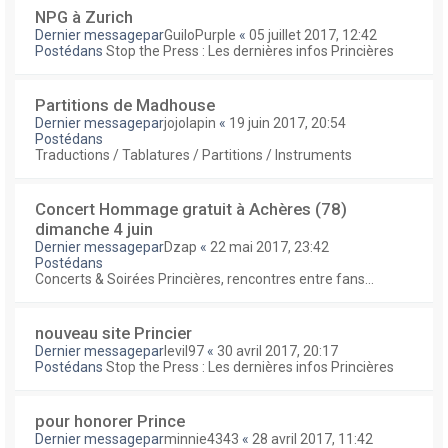
NPG à Zurich
Dernier messagepar
GuiloPurple
«
05 juillet 2017, 12:42
Postédans
Stop the Press : Les dernières infos Princières
Partitions de Madhouse
Dernier messagepar
jojolapin
«
19 juin 2017, 20:54
Postédans
Traductions / Tablatures / Partitions / Instruments
Concert Hommage gratuit à Achères (78)
dimanche 4 juin
Dernier messagepar
Dzap
«
22 mai 2017, 23:42
Postédans
Concerts & Soirées Princières, rencontres entre fans...
nouveau site Princier
Dernier messagepar
levil97
«
30 avril 2017, 20:17
Postédans
Stop the Press : Les dernières infos Princières
pour honorer Prince
Dernier messagepar
minnie4343
«
28 avril 2017, 11:42