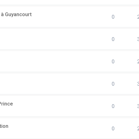
l à Guyancourt
0
0
0
0
Prince
0
tion
0