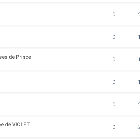
0
0
ses de Prince
0
0
0
ipe de VIOLET
0