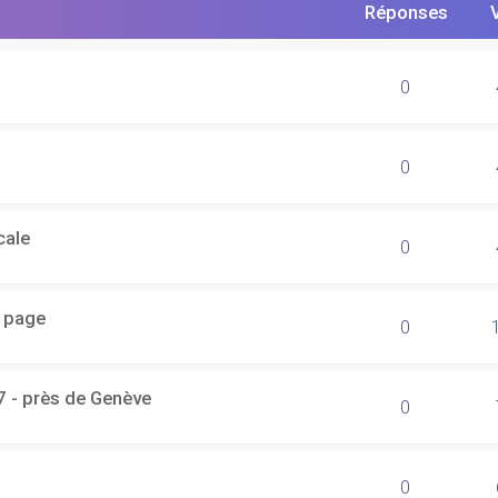
Réponses
0
0
cale
0
r page
0
7 - près de Genève
0
0