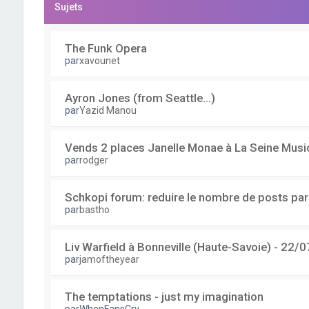
Sujets
The Funk Opera
par
xavounet
Ayron Jones (from Seattle...)
par
Yazid Manou
Vends 2 places Janelle Monae à La Seine Musi
par
rodger
Schkopi forum: reduire le nombre de posts pa
par
bastho
Liv Warfield à Bonneville (Haute-Savoie) - 22/0
par
jamoftheyear
The temptations - just my imagination