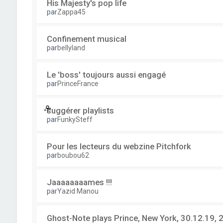
His Majesty's pop life
par
Zappa45
Confinement musical
par
bellyland
Le 'boss' toujours aussi engagé
par
PrinceFrance
suggérer playlists
par
FunkySteff
Pour les lecteurs du webzine Pitchfork
par
boubou62
Jaaaaaaaames !!!
par
Yazid Manou
Ghost-Note plays Prince, New York, 30.12.19, 2 