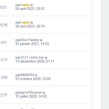
par
raphy
2651
05 avril 2021, 20:31
par
raphy
2638
05 avril 2021, 20:31
par
Elvis Paisley
1641
31 janvier 2021, 14:53
par
3121-resto-bar
1679
15 décembre 2020, 21:11
par
DMSR94
1538
07 octobre 2020, 10:05
par
jamoftheyear
2229
31 juillet 2020, 14:02