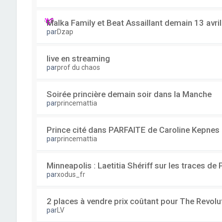
Malka Family et Beat Assaillant demain 13 avri
par
Dzap
live en streaming
par
prof du chaos
Soirée princière demain soir dans la Manche
par
princemattia
Prince cité dans PARFAITE de Caroline Kepnes
par
princemattia
Minneapolis : Laetitia Shériff sur les traces de 
par
xodus_fr
2 places à vendre prix coûtant pour The Revolu
par
LV