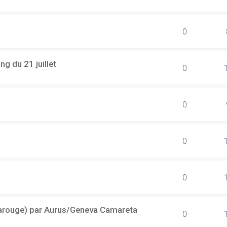
0
g du 21 juillet
0
0
0
0
(Carouge) par Aurus/Geneva Camareta
0