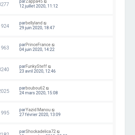
par
Zappa45
3277
12 juillet 2020, 11:12
par
bellyland
1924
29 juin 2020, 18:47
par
PrinceFrance
1963
04 juin 2020, 14:22
par
FunkySteff
3240
23 avril 2020, 12:46
par
boubou62
2025
24 mars 2020, 15:08
par
Yazid Manou
1995
27 février 2020, 13:09
par
Shockadelica72
2182