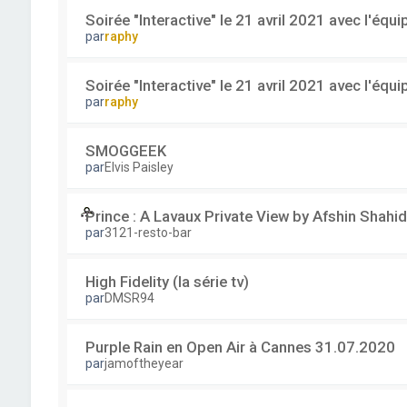
Soirée "Interactive" le 21 avril 2021 avec l'équ
par
raphy
Soirée "Interactive" le 21 avril 2021 avec l'équ
par
raphy
SMOGGEEK
par
Elvis Paisley
Prince : A Lavaux Private View by Afshin Shahid
par
3121-resto-bar
High Fidelity (la série tv)
par
DMSR94
Purple Rain en Open Air à Cannes 31.07.2020
par
jamoftheyear