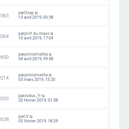
par
Dzap
2363
13 avril 2019, 00:38
par
prof du chaos
3364
10 avril 2019, 17:04
par
princemattia
2600
04 avril 2019, 09:48
par
princemattia
3214
03 mars 2019, 15:20
par
xodus_fr
3203
20 février 2019, 01:38
par
LV
2628
05 février 2019, 18:29