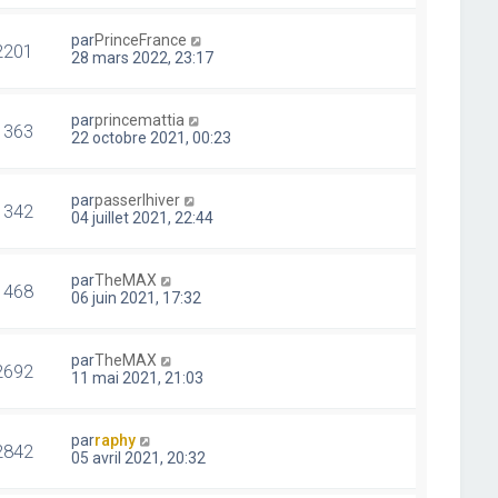
par
PrinceFrance
2201
28 mars 2022, 23:17
par
princemattia
1363
22 octobre 2021, 00:23
par
passerlhiver
1342
04 juillet 2021, 22:44
par
TheMAX
1468
06 juin 2021, 17:32
par
TheMAX
2692
11 mai 2021, 21:03
par
raphy
2842
05 avril 2021, 20:32