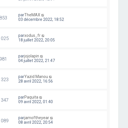
par
TheMAX
853
03 décembre 2022, 18:52
par
xodus_fr
1025
18 juillet 2022, 20:05
par
jojolapin
981
04 juillet 2022, 21:47
par
Yazid Manou
1323
28 avril 2022, 16:56
par
Paquita
1347
09 avril 2022, 01:40
par
jamoftheyear
1089
08 avril 2022, 20:54