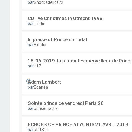
par
Shockadelica72
CD live Christmas in Utrecht 1998
par
Tinitir
In praise of Prince sur tidal
par
Exodus
15-06-2019: Les mondes merveilleux de Prince
par
117
Adam Lambert
par
Edanea
Soirée prince ce vendredi Paris 20
par
princemattia
ECHOES OF PRINCE à LYON le 21 AVRIL 2019
par
stef319