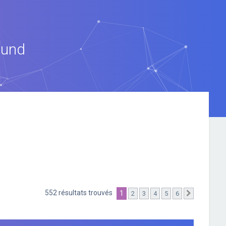
ound
552 résultats trouvés
1
2
3
4
5
6
Suivante