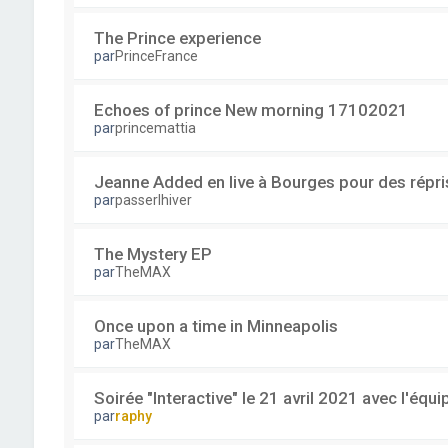
The Prince experience
par
PrinceFrance
Echoes of prince New morning 17102021
par
princemattia
Jeanne Added en live à Bourges pour des répri
par
passerlhiver
The Mystery EP
par
TheMAX
Once upon a time in Minneapolis
par
TheMAX
Soirée "Interactive" le 21 avril 2021 avec l'équ
par
raphy