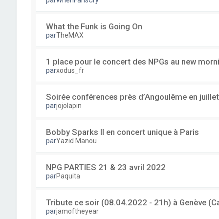
par
WhenFansCry
What the Funk is Going On
par
TheMAX
1 place pour le concert des NPGs au new mornin
par
xodus_fr
Soirée conférences près d’Angoulême en juillet
par
jojolapin
Bobby Sparks II en concert unique à Paris
par
Yazid Manou
NPG PARTIES 21 & 23 avril 2022
par
Paquita
Tribute ce soir (08.04.2022 - 21h) à Genève 
par
jamoftheyear