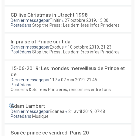
CD live Christmas in Utrecht 1998
Dernier messagepar
Tinitir
«
27 octobre 2019, 15:30
Postédans
Stop the Press : Les dernières infos Princières
In praise of Prince sur tidal
Dernier messagepar
Exodus
«
10 octobre 2019, 21:23
Postédans
Stop the Press : Les dernières infos Princières
15-06-2019: Les mondes merveilleux de Prince et
de
Dernier messagepar
117
«
07 mai 2019, 21:45
Postédans
Concerts & Soirées Princières, rencontres entre fans...
Adam Lambert
Dernier messagepar
Edanea
«
21 avril 2019, 07:48
Postédans
Musique
Soirée prince ce vendredi Paris 20