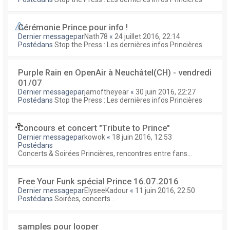
Cérémonie Prince pour info !
Dernier messagepar
Nath78
«
24 juillet 2016, 22:14
Postédans
Stop the Press : Les dernières infos Princières
Purple Rain en OpenAir à Neuchâtel(CH) - vendredi
01/07
Dernier messagepar
jamoftheyear
«
30 juin 2016, 22:27
Postédans
Stop the Press : Les dernières infos Princières
Concours et concert "Tribute to Prince"
Dernier messagepar
kowok
«
18 juin 2016, 12:53
Postédans
Concerts & Soirées Princières, rencontres entre fans...
Free Your Funk spécial Prince 16.07.2016
Dernier messagepar
ElyseeKadour
«
11 juin 2016, 22:50
Postédans
Soirées, concerts...
samples pour looper