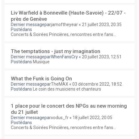
Liv Warfield à Bonneville (Haute-Savoie) - 22/07 -
près de Genève
Dernier messagepar
jamoftheyear
«
21 juillet 2023, 20:35
Postédans
Concerts & Soirées Princières, rencontres entre fans...
The temptations - just my imagination
Dernier messagepar
WhenFansCry
«
20 juillet 2023, 12:51
Postédans
Musique
What the Funk is Going On
Dernier messagepar
TheMAX
«
03 décembre 2022, 18:52
Postédans
Le coin des musiciens et chanteurs
1 place pour le concert des NPGs au new morning
du 21 juillet
Dernier messagepar
xodus_fr
«
18 juillet 2022, 20:05
Postédans
Concerts & Soirées Princières, rencontres entre fans...