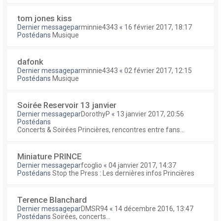
tom jones kiss
Dernier messagepar
minnie4343
«
16 février 2017, 18:17
Postédans
Musique
dafonk
Dernier messagepar
minnie4343
«
02 février 2017, 12:15
Postédans
Musique
Soirée Reservoir 13 janvier
Dernier messagepar
DorothyP
«
13 janvier 2017, 20:56
Postédans
Concerts & Soirées Princières, rencontres entre fans...
Miniature PRINCE
Dernier messagepar
fcoglio
«
04 janvier 2017, 14:37
Postédans
Stop the Press : Les dernières infos Princières
Terence Blanchard
Dernier messagepar
DMSR94
«
14 décembre 2016, 13:47
Postédans
Soirées, concerts...