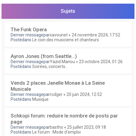
e
r
Sujets
The Funk Opera
Dernier messagepar
xavounet
«
24 novembre 2024, 17:52
Postédans
Le coin des musiciens et chanteurs
Ayron Jones (from Seattle...)
Dernier messagepar
Yazid Manou
«
23 octobre 2024, 01:26
Postédans
Soirées, concerts...
Vends 2 places Janelle Monae à La Seine
Musicale
Dernier messagepar
rodger
«
20 juin 2024, 12:52
Postédans
Musique
Schkopi forum: reduire le nombre de posts par
page
Dernier messagepar
bastho
«
25 juillet 2023, 09:18
Postédans
Le forum : Mode d'emploi