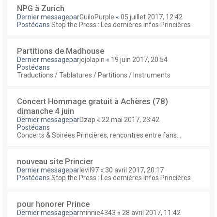
NPG à Zurich
Dernier messagepar
GuiloPurple
«
05 juillet 2017, 12:42
Postédans
Stop the Press : Les dernières infos Princières
Partitions de Madhouse
Dernier messagepar
jojolapin
«
19 juin 2017, 20:54
Postédans
Traductions / Tablatures / Partitions / Instruments
Concert Hommage gratuit à Achères (78)
dimanche 4 juin
Dernier messagepar
Dzap
«
22 mai 2017, 23:42
Postédans
Concerts & Soirées Princières, rencontres entre fans...
nouveau site Princier
Dernier messagepar
levil97
«
30 avril 2017, 20:17
Postédans
Stop the Press : Les dernières infos Princières
pour honorer Prince
Dernier messagepar
minnie4343
«
28 avril 2017, 11:42