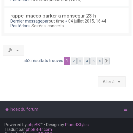
rappel maceo parker a monsegur 23 h
Dernier messagepar
out time
«
04 juillet 2015, 16:44
Postédans
Soirées, concerts...
552 résultats trouvés
1
2
3
4
5
6
Suivante
Aller à
Index du forum
Powered by
phpBB
™
• Design by
PlanetStyles
Traduit par
phpBB-fr.com