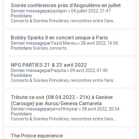
Soirée conférences près d’Angoulême en juillet
Dernier messagepar
jojolapin
«
04 juillet 2022, 21:47
Postédans
Concerts & Soirées Princières, rencontres entre fans...
Bobby Sparks II en concert unique à Paris
Dernier messagepar
Yazid Manou
«
28 avril 2022, 16:56
Postédans
Soirées, concerts...
NPG PARTIES 21 & 23 avril 2022
Dernier messagepar
Paquita
«
09 avril 2022, 01:40
Postédans
Concerts & Soirées Princières, rencontres entre fans...
Tribute ce soir (08.04.2022 - 21h) à Genève
(Carouge) par Aurus/Geneva Camareta
Dernier messagepar
jamoftheyear
«
08 avril 2022, 20:54
Postédans
Concerts & Soirées Princières, rencontres entre fans...
The Prince experience