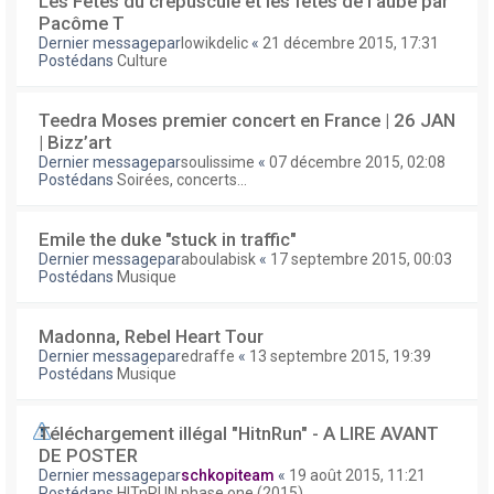
Les Fêtes du crépuscule et les fêtes de l'aube par
Pacôme T
Dernier messagepar
lowikdelic
«
21 décembre 2015, 17:31
Postédans
Culture
Teedra Moses premier concert en France | 26 JAN
| Bizz’art
Dernier messagepar
soulissime
«
07 décembre 2015, 02:08
Postédans
Soirées, concerts...
Emile the duke "stuck in traffic"
Dernier messagepar
aboulabisk
«
17 septembre 2015, 00:03
Postédans
Musique
Madonna, Rebel Heart Tour
Dernier messagepar
edraffe
«
13 septembre 2015, 19:39
Postédans
Musique
Téléchargement illégal "HitnRun" - A LIRE AVANT
DE POSTER
Dernier messagepar
schkopiteam
«
19 août 2015, 11:21
Postédans
HITnRUN phase one (2015)