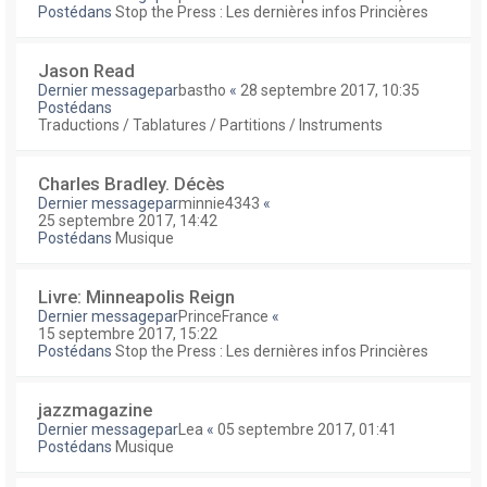
Postédans
Stop the Press : Les dernières infos Princières
Jason Read
Dernier messagepar
bastho
«
28 septembre 2017, 10:35
Postédans
Traductions / Tablatures / Partitions / Instruments
Charles Bradley. Décès
Dernier messagepar
minnie4343
«
25 septembre 2017, 14:42
Postédans
Musique
Livre: Minneapolis Reign
Dernier messagepar
PrinceFrance
«
15 septembre 2017, 15:22
Postédans
Stop the Press : Les dernières infos Princières
jazzmagazine
Dernier messagepar
Lea
«
05 septembre 2017, 01:41
Postédans
Musique