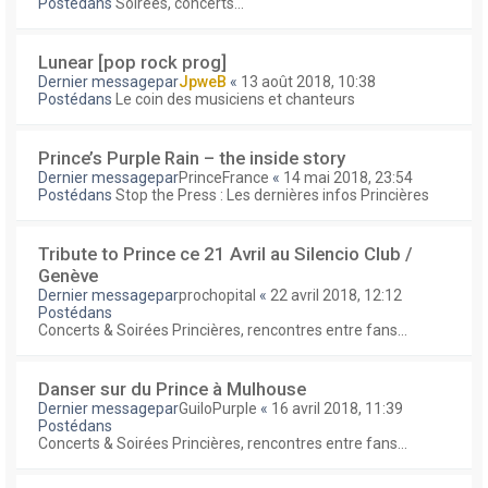
Postédans
Soirées, concerts...
Lunear [pop rock prog]
Dernier messagepar
JpweB
«
13 août 2018, 10:38
Postédans
Le coin des musiciens et chanteurs
Prince’s Purple Rain – the inside story
Dernier messagepar
PrinceFrance
«
14 mai 2018, 23:54
Postédans
Stop the Press : Les dernières infos Princières
Tribute to Prince ce 21 Avril au Silencio Club /
Genève
Dernier messagepar
prochopital
«
22 avril 2018, 12:12
Postédans
Concerts & Soirées Princières, rencontres entre fans...
Danser sur du Prince à Mulhouse
Dernier messagepar
GuiloPurple
«
16 avril 2018, 11:39
Postédans
Concerts & Soirées Princières, rencontres entre fans...