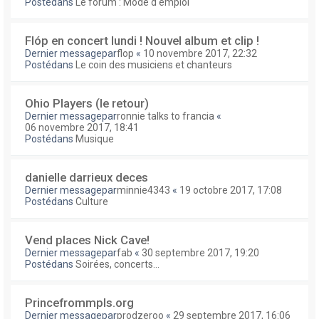
Postédans
Le forum : Mode d'emploi
Flóp en concert lundi ! Nouvel album et clip !
Dernier messagepar
flop
«
10 novembre 2017, 22:32
Postédans
Le coin des musiciens et chanteurs
Ohio Players (le retour)
Dernier messagepar
ronnie talks to francia
«
06 novembre 2017, 18:41
Postédans
Musique
danielle darrieux deces
Dernier messagepar
minnie4343
«
19 octobre 2017, 17:08
Postédans
Culture
Vend places Nick Cave!
Dernier messagepar
fab
«
30 septembre 2017, 19:20
Postédans
Soirées, concerts...
Princefrommpls.org
Dernier messagepar
prodzeroo
«
29 septembre 2017, 16:06