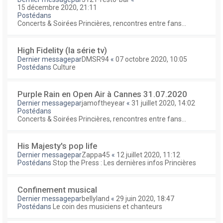
15 décembre 2020, 21:11
Postédans
Concerts & Soirées Princières, rencontres entre fans...
High Fidelity (la série tv)
Dernier messagepar
DMSR94
«
07 octobre 2020, 10:05
Postédans
Culture
Purple Rain en Open Air à Cannes 31.07.2020
Dernier messagepar
jamoftheyear
«
31 juillet 2020, 14:02
Postédans
Concerts & Soirées Princières, rencontres entre fans...
His Majesty's pop life
Dernier messagepar
Zappa45
«
12 juillet 2020, 11:12
Postédans
Stop the Press : Les dernières infos Princières
Confinement musical
Dernier messagepar
bellyland
«
29 juin 2020, 18:47
Postédans
Le coin des musiciens et chanteurs