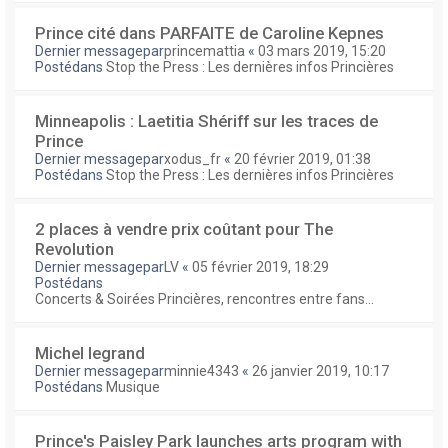
Prince cité dans PARFAITE de Caroline Kepnes
Dernier messagepar
princemattia
«
03 mars 2019, 15:20
Postédans
Stop the Press : Les dernières infos Princières
Minneapolis : Laetitia Shériff sur les traces de
Prince
Dernier messagepar
xodus_fr
«
20 février 2019, 01:38
Postédans
Stop the Press : Les dernières infos Princières
2 places à vendre prix coûtant pour The
Revolution
Dernier messagepar
LV
«
05 février 2019, 18:29
Postédans
Concerts & Soirées Princières, rencontres entre fans...
Michel legrand
Dernier messagepar
minnie4343
«
26 janvier 2019, 10:17
Postédans
Musique
Prince's Paisley Park launches arts program with