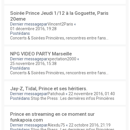
Soirée Prince Jeudi 1/12 à la Goguette, Paris
20eme
Dernier messagepar
Vincent2Paris
«
01 décembre 2016, 19:28
Postédans
Concerts & Soirées Princières, rencontres entre fans...
NPG VIDEO PARTY Marseille
Dernier messagepar
xpectation2000
«
25 novembre 2016, 15:38
Postédans
Concerts & Soirées Princières, rencontres entre fans...
Jay-Z, Tidal, Prince et ses héritiers.
Dernier messagepar
Patchouli
«
22 novembre 2016, 01:40
Postédans
Stop the Press : Les dernières infos Princières
Prince en streaming en ce moment sur
funkapoia.com
Dernier messagepar
Alexdu75
«
22 octobre 2016, 21:19
Postédans
Stop the Press : Les dernières infos Princières