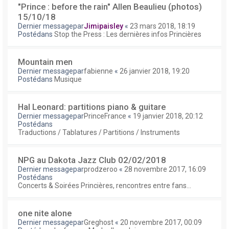
"Prince : before the rain" Allen Beaulieu (photos)
15/10/18
Dernier messagepar
Jimipaisley
«
23 mars 2018, 18:19
Postédans
Stop the Press : Les dernières infos Princières
Mountain men
Dernier messagepar
fabienne
«
26 janvier 2018, 19:20
Postédans
Musique
Hal Leonard: partitions piano & guitare
Dernier messagepar
PrinceFrance
«
19 janvier 2018, 20:12
Postédans
Traductions / Tablatures / Partitions / Instruments
NPG au Dakota Jazz Club 02/02/2018
Dernier messagepar
prodzeroo
«
28 novembre 2017, 16:09
Postédans
Concerts & Soirées Princières, rencontres entre fans...
one nite alone
Dernier messagepar
Greghost
«
20 novembre 2017, 00:09