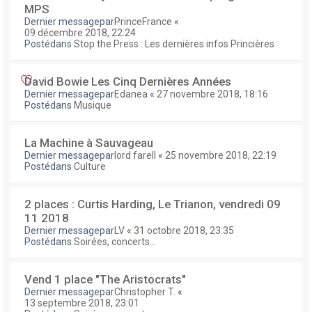
MPS
Dernier messagepar
PrinceFrance
«
09 décembre 2018, 22:24
Postédans
Stop the Press : Les dernières infos Princières
David Bowie Les Cinq Dernières Années
Dernier messagepar
Edanea
«
27 novembre 2018, 18:16
Postédans
Musique
La Machine à Sauvageau
Dernier messagepar
lord farell
«
25 novembre 2018, 22:19
Postédans
Culture
2 places : Curtis Harding, Le Trianon, vendredi 09
11 2018
Dernier messagepar
LV
«
31 octobre 2018, 23:35
Postédans
Soirées, concerts...
Vend 1 place "The Aristocrats"
Dernier messagepar
Christopher T.
«
13 septembre 2018, 23:01