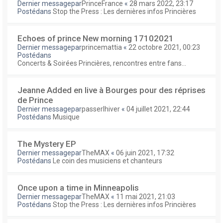
Dernier messagepar
PrinceFrance
«
28 mars 2022, 23:17
Postédans
Stop the Press : Les dernières infos Princières
Echoes of prince New morning 17102021
Dernier messagepar
princemattia
«
22 octobre 2021, 00:23
Postédans
Concerts & Soirées Princières, rencontres entre fans...
Jeanne Added en live à Bourges pour des réprises
de Prince
Dernier messagepar
passerlhiver
«
04 juillet 2021, 22:44
Postédans
Musique
The Mystery EP
Dernier messagepar
TheMAX
«
06 juin 2021, 17:32
Postédans
Le coin des musiciens et chanteurs
Once upon a time in Minneapolis
Dernier messagepar
TheMAX
«
11 mai 2021, 21:03
Postédans
Stop the Press : Les dernières infos Princières