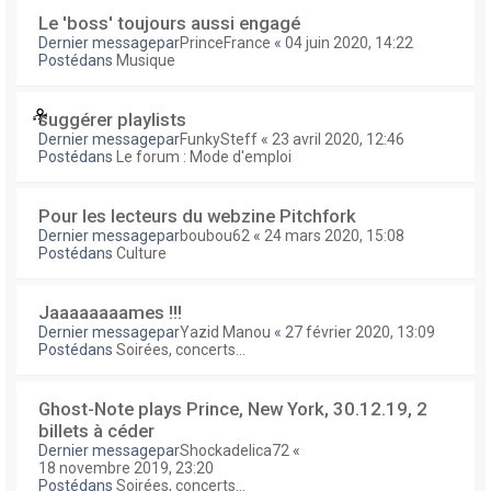
Le 'boss' toujours aussi engagé
Dernier messagepar
PrinceFrance
«
04 juin 2020, 14:22
Postédans
Musique
suggérer playlists
Dernier messagepar
FunkySteff
«
23 avril 2020, 12:46
Postédans
Le forum : Mode d'emploi
Pour les lecteurs du webzine Pitchfork
Dernier messagepar
boubou62
«
24 mars 2020, 15:08
Postédans
Culture
Jaaaaaaaames !!!
Dernier messagepar
Yazid Manou
«
27 février 2020, 13:09
Postédans
Soirées, concerts...
Ghost-Note plays Prince, New York, 30.12.19, 2
billets à céder
Dernier messagepar
Shockadelica72
«
18 novembre 2019, 23:20
Postédans
Soirées, concerts...