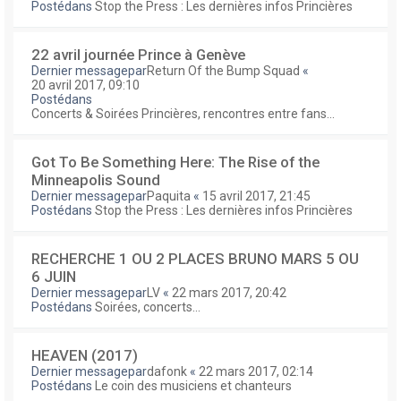
Postédans
Stop the Press : Les dernières infos Princières
22 avril journée Prince à Genève
Dernier messagepar
Return Of the Bump Squad
«
20 avril 2017, 09:10
Postédans
Concerts & Soirées Princières, rencontres entre fans...
Got To Be Something Here: The Rise of the
Minneapolis Sound
Dernier messagepar
Paquita
«
15 avril 2017, 21:45
Postédans
Stop the Press : Les dernières infos Princières
RECHERCHE 1 OU 2 PLACES BRUNO MARS 5 OU
6 JUIN
Dernier messagepar
LV
«
22 mars 2017, 20:42
Postédans
Soirées, concerts...
HEAVEN (2017)
Dernier messagepar
dafonk
«
22 mars 2017, 02:14
Postédans
Le coin des musiciens et chanteurs