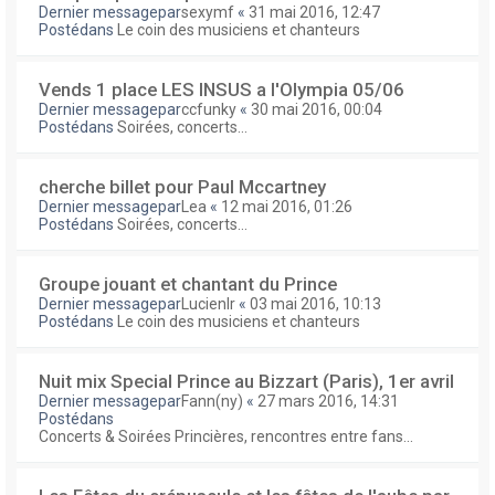
Dernier messagepar
sexymf
«
31 mai 2016, 12:47
Postédans
Le coin des musiciens et chanteurs
Vends 1 place LES INSUS a l'Olympia 05/06
Dernier messagepar
ccfunky
«
30 mai 2016, 00:04
Postédans
Soirées, concerts...
cherche billet pour Paul Mccartney
Dernier messagepar
Lea
«
12 mai 2016, 01:26
Postédans
Soirées, concerts...
Groupe jouant et chantant du Prince
Dernier messagepar
Lucienlr
«
03 mai 2016, 10:13
Postédans
Le coin des musiciens et chanteurs
Nuit mix Special Prince au Bizzart (Paris), 1er avril
Dernier messagepar
Fann(ny)
«
27 mars 2016, 14:31
Postédans
Concerts & Soirées Princières, rencontres entre fans...