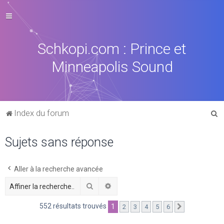
Schkopi.com : Prince et
Minneapolis Sound
R
Index du forum
e
Sujets sans réponse
c
h
e
Aller à la recherche avancée
r
Rechercher
Recherche avancée
c
552 résultats trouvés
1
2
3
4
5
6
Suivante
h