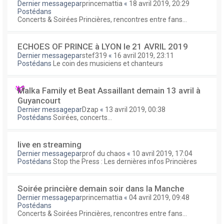
Dernier messagepar
princemattia
«
18 avril 2019, 20:29
Postédans
Concerts & Soirées Princières, rencontres entre fans...
ECHOES OF PRINCE à LYON le 21 AVRIL 2019
Dernier messagepar
stef319
«
16 avril 2019, 23:11
Postédans
Le coin des musiciens et chanteurs
Malka Family et Beat Assaillant demain 13 avril à
Guyancourt
Dernier messagepar
Dzap
«
13 avril 2019, 00:38
Postédans
Soirées, concerts...
live en streaming
Dernier messagepar
prof du chaos
«
10 avril 2019, 17:04
Postédans
Stop the Press : Les dernières infos Princières
Soirée princière demain soir dans la Manche
Dernier messagepar
princemattia
«
04 avril 2019, 09:48
Postédans
Concerts & Soirées Princières, rencontres entre fans...