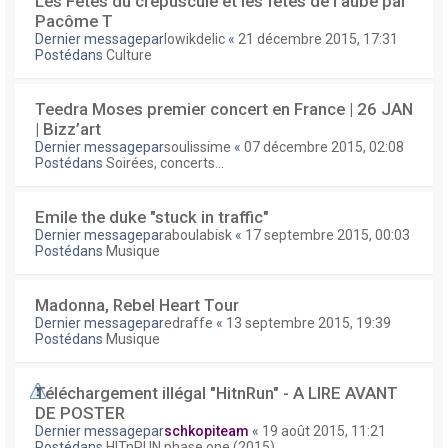
Les Fêtes du crépuscule et les fêtes de l'aube par
Pacôme T
Dernier messagepar
lowikdelic
«
21 décembre 2015, 17:31
Postédans
Culture
Teedra Moses premier concert en France | 26 JAN
| Bizz’art
Dernier messagepar
soulissime
«
07 décembre 2015, 02:08
Postédans
Soirées, concerts...
Emile the duke "stuck in traffic"
Dernier messagepar
aboulabisk
«
17 septembre 2015, 00:03
Postédans
Musique
Madonna, Rebel Heart Tour
Dernier messagepar
edraffe
«
13 septembre 2015, 19:39
Postédans
Musique
Téléchargement illégal "HitnRun" - A LIRE AVANT
DE POSTER
Dernier messagepar
schkopiteam
«
19 août 2015, 11:21
Postédans
HITnRUN phase one (2015)