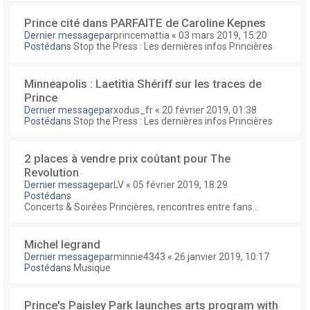
Prince cité dans PARFAITE de Caroline Kepnes
Dernier messagepar
princemattia
«
03 mars 2019, 15:20
Postédans
Stop the Press : Les dernières infos Princières
Minneapolis : Laetitia Shériff sur les traces de
Prince
Dernier messagepar
xodus_fr
«
20 février 2019, 01:38
Postédans
Stop the Press : Les dernières infos Princières
2 places à vendre prix coûtant pour The
Revolution
Dernier messagepar
LV
«
05 février 2019, 18:29
Postédans
Concerts & Soirées Princières, rencontres entre fans...
Michel legrand
Dernier messagepar
minnie4343
«
26 janvier 2019, 10:17
Postédans
Musique
Prince's Paisley Park launches arts program with