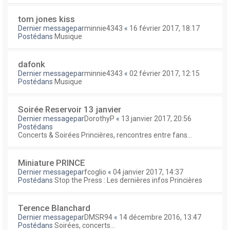
tom jones kiss
Dernier messagepar
minnie4343
«
16 février 2017, 18:17
Postédans
Musique
dafonk
Dernier messagepar
minnie4343
«
02 février 2017, 12:15
Postédans
Musique
Soirée Reservoir 13 janvier
Dernier messagepar
DorothyP
«
13 janvier 2017, 20:56
Postédans
Concerts & Soirées Princières, rencontres entre fans...
Miniature PRINCE
Dernier messagepar
fcoglio
«
04 janvier 2017, 14:37
Postédans
Stop the Press : Les dernières infos Princières
Terence Blanchard
Dernier messagepar
DMSR94
«
14 décembre 2016, 13:47
Postédans
Soirées, concerts...