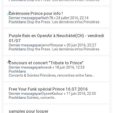
Cérémonie Prince pour info !
Dernier messagepar
Nath78
«
24 juillet 2016, 22:14
Postédans
Stop the Press : Les dernières infos Princières
Purple Rain en OpenAir à Neuchâtel(CH) - vendredi
01/07
Dernier messagepar
jamoftheyear
«
30 juin 2016, 22:27
Postédans
Stop the Press : Les dernières infos Princières
Concours et concert "Tribute to Prince"
Dernier messagepar
kowok
«
18 juin 2016, 12:53
Postédans
Concerts & Soirées Princières, rencontres entre fans...
Free Your Funk spécial Prince 16.07.2016
Dernier messagepar
ElyseeKadour
«
11 juin 2016, 22:50
Postédans
Soirées, concerts...
samples pour looper