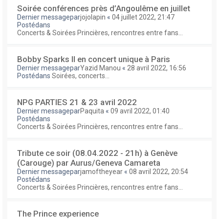
Soirée conférences près d’Angoulême en juillet
Dernier messagepar
jojolapin
«
04 juillet 2022, 21:47
Postédans
Concerts & Soirées Princières, rencontres entre fans...
Bobby Sparks II en concert unique à Paris
Dernier messagepar
Yazid Manou
«
28 avril 2022, 16:56
Postédans
Soirées, concerts...
NPG PARTIES 21 & 23 avril 2022
Dernier messagepar
Paquita
«
09 avril 2022, 01:40
Postédans
Concerts & Soirées Princières, rencontres entre fans...
Tribute ce soir (08.04.2022 - 21h) à Genève
(Carouge) par Aurus/Geneva Camareta
Dernier messagepar
jamoftheyear
«
08 avril 2022, 20:54
Postédans
Concerts & Soirées Princières, rencontres entre fans...
The Prince experience