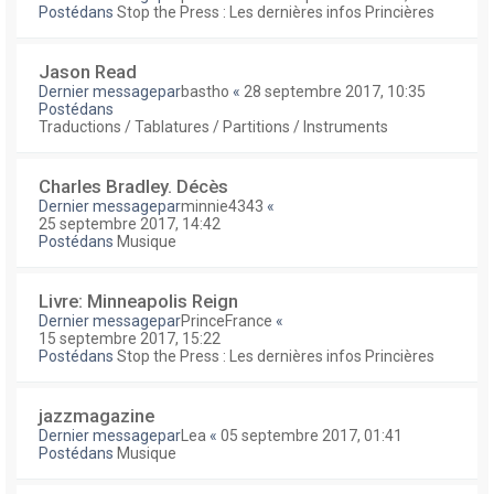
Postédans
Stop the Press : Les dernières infos Princières
Jason Read
Dernier messagepar
bastho
«
28 septembre 2017, 10:35
Postédans
Traductions / Tablatures / Partitions / Instruments
Charles Bradley. Décès
Dernier messagepar
minnie4343
«
25 septembre 2017, 14:42
Postédans
Musique
Livre: Minneapolis Reign
Dernier messagepar
PrinceFrance
«
15 septembre 2017, 15:22
Postédans
Stop the Press : Les dernières infos Princières
jazzmagazine
Dernier messagepar
Lea
«
05 septembre 2017, 01:41
Postédans
Musique