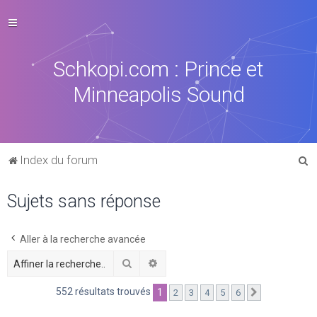
Schkopi.com : Prince et
Minneapolis Sound
R
Index du forum
e
Sujets sans réponse
c
h
e
Aller à la recherche avancée
r
Rechercher
Recherche avancée
c
552 résultats trouvés
1
2
3
4
5
6
Suivante
h