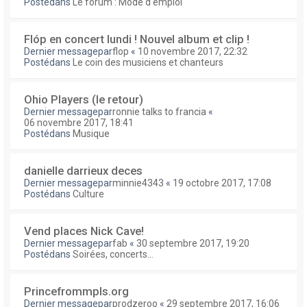
Postédans
Le forum : Mode d'emploi
Flóp en concert lundi ! Nouvel album et clip !
Dernier messagepar
flop
«
10 novembre 2017, 22:32
Postédans
Le coin des musiciens et chanteurs
Ohio Players (le retour)
Dernier messagepar
ronnie talks to francia
«
06 novembre 2017, 18:41
Postédans
Musique
danielle darrieux deces
Dernier messagepar
minnie4343
«
19 octobre 2017, 17:08
Postédans
Culture
Vend places Nick Cave!
Dernier messagepar
fab
«
30 septembre 2017, 19:20
Postédans
Soirées, concerts...
Princefrommpls.org
Dernier messagepar
prodzeroo
«
29 septembre 2017, 16:06