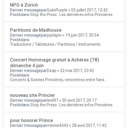
NPG à Zurich
Dernier messagepar
GuiloPurple
«
05 juillet 2017, 12:42
Postédans
Stop the Press : Les dernières infos Princières
Partitions de Madhouse
Dernier messagepar
jojolapin
«
19 juin 2017, 20:54
Postédans
Traductions / Tablatures / Partitions / Instruments
Concert Hommage gratuit à Achères (78)
dimanche 4 juin
Dernier messagepar
Dzap
«
22 mai 2017, 23:42
Postédans
Concerts & Soirées Princières, rencontres entre fans...
nouveau site Princier
Dernier messagepar
levil97
«
30 avril 2017, 20:17
Postédans
Stop the Press : Les dernières infos Princières
pour honorer Prince
Dernier messagepar
minnie4343
«
28 avril 2017, 11:42