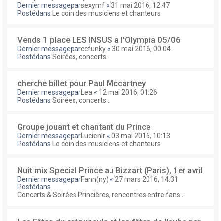
Dernier messagepar
sexymf
«
31 mai 2016, 12:47
Postédans
Le coin des musiciens et chanteurs
Vends 1 place LES INSUS a l'Olympia 05/06
Dernier messagepar
ccfunky
«
30 mai 2016, 00:04
Postédans
Soirées, concerts...
cherche billet pour Paul Mccartney
Dernier messagepar
Lea
«
12 mai 2016, 01:26
Postédans
Soirées, concerts...
Groupe jouant et chantant du Prince
Dernier messagepar
Lucienlr
«
03 mai 2016, 10:13
Postédans
Le coin des musiciens et chanteurs
Nuit mix Special Prince au Bizzart (Paris), 1er avril
Dernier messagepar
Fann(ny)
«
27 mars 2016, 14:31
Postédans
Concerts & Soirées Princières, rencontres entre fans...