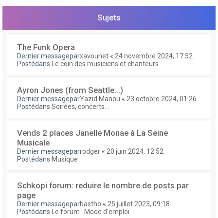
e
r
Sujets
The Funk Opera
Dernier messagepar
xavounet
«
24 novembre 2024, 17:52
Postédans
Le coin des musiciens et chanteurs
Ayron Jones (from Seattle...)
Dernier messagepar
Yazid Manou
«
23 octobre 2024, 01:26
Postédans
Soirées, concerts...
Vends 2 places Janelle Monae à La Seine
Musicale
Dernier messagepar
rodger
«
20 juin 2024, 12:52
Postédans
Musique
Schkopi forum: reduire le nombre de posts par
page
Dernier messagepar
bastho
«
25 juillet 2023, 09:18
Postédans
Le forum : Mode d'emploi