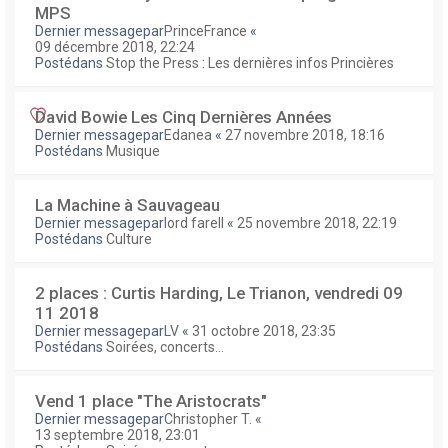
MPS
Dernier messagepar
PrinceFrance
«
09 décembre 2018, 22:24
Postédans
Stop the Press : Les dernières infos Princières
David Bowie Les Cinq Dernières Années
Dernier messagepar
Edanea
«
27 novembre 2018, 18:16
Postédans
Musique
La Machine à Sauvageau
Dernier messagepar
lord farell
«
25 novembre 2018, 22:19
Postédans
Culture
2 places : Curtis Harding, Le Trianon, vendredi 09
11 2018
Dernier messagepar
LV
«
31 octobre 2018, 23:35
Postédans
Soirées, concerts...
Vend 1 place "The Aristocrats"
Dernier messagepar
Christopher T.
«
13 septembre 2018, 23:01