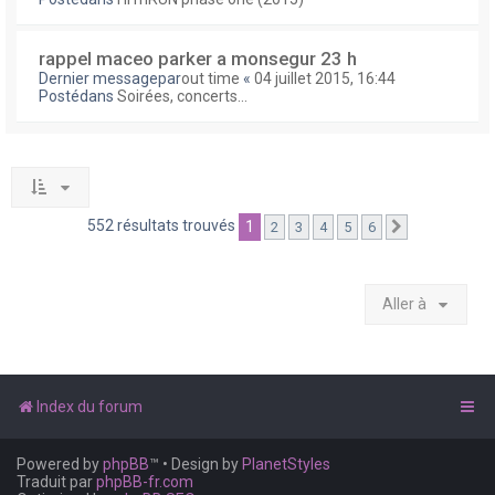
rappel maceo parker a monsegur 23 h
Dernier messagepar
out time
«
04 juillet 2015, 16:44
Postédans
Soirées, concerts...
552 résultats trouvés
1
2
3
4
5
6
Suivante
Aller à
Index du forum
Powered by
phpBB
™
• Design by
PlanetStyles
Traduit par
phpBB-fr.com