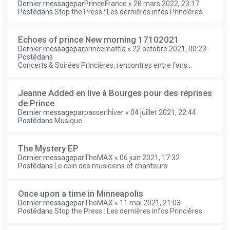
Dernier messagepar
PrinceFrance
«
28 mars 2022, 23:17
Postédans
Stop the Press : Les dernières infos Princières
Echoes of prince New morning 17102021
Dernier messagepar
princemattia
«
22 octobre 2021, 00:23
Postédans
Concerts & Soirées Princières, rencontres entre fans...
Jeanne Added en live à Bourges pour des réprises
de Prince
Dernier messagepar
passerlhiver
«
04 juillet 2021, 22:44
Postédans
Musique
The Mystery EP
Dernier messagepar
TheMAX
«
06 juin 2021, 17:32
Postédans
Le coin des musiciens et chanteurs
Once upon a time in Minneapolis
Dernier messagepar
TheMAX
«
11 mai 2021, 21:03
Postédans
Stop the Press : Les dernières infos Princières