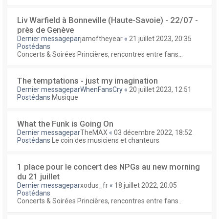
Liv Warfield à Bonneville (Haute-Savoie) - 22/07 -
près de Genève
Dernier messagepar
jamoftheyear
«
21 juillet 2023, 20:35
Postédans
Concerts & Soirées Princières, rencontres entre fans...
The temptations - just my imagination
Dernier messagepar
WhenFansCry
«
20 juillet 2023, 12:51
Postédans
Musique
What the Funk is Going On
Dernier messagepar
TheMAX
«
03 décembre 2022, 18:52
Postédans
Le coin des musiciens et chanteurs
1 place pour le concert des NPGs au new morning
du 21 juillet
Dernier messagepar
xodus_fr
«
18 juillet 2022, 20:05
Postédans
Concerts & Soirées Princières, rencontres entre fans...