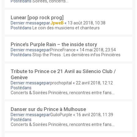
Postédans
Soirées, concerts...
Lunear [pop rock prog]
Dernier messagepar
JpweB
«
13 août 2018, 10:38
Postédans
Le coin des musiciens et chanteurs
Prince’s Purple Rain – the inside story
Dernier messagepar
PrinceFrance
«
14 mai 2018, 23:54
Postédans
Stop the Press : Les dernières infos Princières
Tribute to Prince ce 21 Avril au Silencio Club /
Genève
Dernier messagepar
prochopital
«
22 avril 2018, 12:12
Postédans
Concerts & Soirées Princières, rencontres entre fans...
Danser sur du Prince à Mulhouse
Dernier messagepar
GuiloPurple
«
16 avril 2018, 11:39
Postédans
Concerts & Soirées Princières, rencontres entre fans...