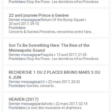
Postédans
Stop the Press : Les dernières infos Princières
22 avril journée Prince à Genève
Dernier messagepar
Return Of the Bump Squad
«
20 avril 2017, 09:10
Postédans
Concerts & Soirées Princières, rencontres entre fans...
Got To Be Something Here: The Rise of the
Minneapolis Sound
Dernier messagepar
Paquita
«
15 avril 2017, 21:45
Postédans
Stop the Press : Les dernières infos Princières
RECHERCHE 1 OU 2 PLACES BRUNO MARS 5 OU
6 JUIN
Dernier messagepar
LV
«
22 mars 2017, 20:42
Postédans
Soirées, concerts...
HEAVEN (2017)
Dernier messagepar
dafonk
«
22 mars 2017, 02:14
Postédans
Le coin des musiciens et chanteurs