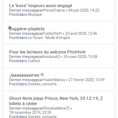
Le 'boss' toujours aussi engagé
Dernier messagepar
PrinceFrance
«
04 juin 2020, 14:22
Postédans
Musique
suggérer playlists
Dernier messagepar
FunkySteff
«
23 avril 2020, 12:46
Postédans
Le forum : Mode d'emploi
Pour les lecteurs du webzine Pitchfork
Dernier messagepar
boubou62
«
24 mars 2020, 15:08
Postédans
Culture
Jaaaaaaaames !!!
Dernier messagepar
Yazid Manou
«
27 février 2020, 13:09
Postédans
Soirées, concerts...
Ghost-Note plays Prince, New York, 30.12.19, 2
billets à céder
Dernier messagepar
Shockadelica72
«
18 novembre 2019, 23:20
Postédans
Soirées, concerts...