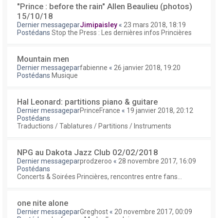
"Prince : before the rain" Allen Beaulieu (photos)
15/10/18
Dernier messagepar
Jimipaisley
«
23 mars 2018, 18:19
Postédans
Stop the Press : Les dernières infos Princières
Mountain men
Dernier messagepar
fabienne
«
26 janvier 2018, 19:20
Postédans
Musique
Hal Leonard: partitions piano & guitare
Dernier messagepar
PrinceFrance
«
19 janvier 2018, 20:12
Postédans
Traductions / Tablatures / Partitions / Instruments
NPG au Dakota Jazz Club 02/02/2018
Dernier messagepar
prodzeroo
«
28 novembre 2017, 16:09
Postédans
Concerts & Soirées Princières, rencontres entre fans...
one nite alone
Dernier messagepar
Greghost
«
20 novembre 2017, 00:09