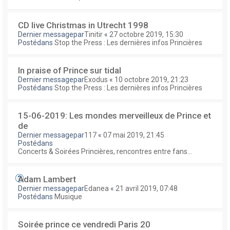
CD live Christmas in Utrecht 1998
Dernier messagepar
Tinitir
«
27 octobre 2019, 15:30
Postédans
Stop the Press : Les dernières infos Princières
In praise of Prince sur tidal
Dernier messagepar
Exodus
«
10 octobre 2019, 21:23
Postédans
Stop the Press : Les dernières infos Princières
15-06-2019: Les mondes merveilleux de Prince et
de
Dernier messagepar
117
«
07 mai 2019, 21:45
Postédans
Concerts & Soirées Princières, rencontres entre fans...
Adam Lambert
Dernier messagepar
Edanea
«
21 avril 2019, 07:48
Postédans
Musique
Soirée prince ce vendredi Paris 20