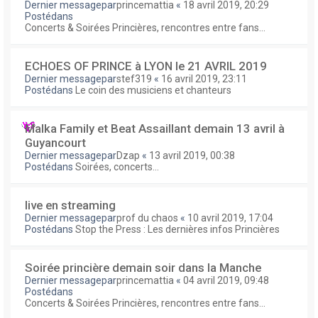
Dernier messagepar
princemattia
«
18 avril 2019, 20:29
Postédans
Concerts & Soirées Princières, rencontres entre fans...
ECHOES OF PRINCE à LYON le 21 AVRIL 2019
Dernier messagepar
stef319
«
16 avril 2019, 23:11
Postédans
Le coin des musiciens et chanteurs
Malka Family et Beat Assaillant demain 13 avril à
Guyancourt
Dernier messagepar
Dzap
«
13 avril 2019, 00:38
Postédans
Soirées, concerts...
live en streaming
Dernier messagepar
prof du chaos
«
10 avril 2019, 17:04
Postédans
Stop the Press : Les dernières infos Princières
Soirée princière demain soir dans la Manche
Dernier messagepar
princemattia
«
04 avril 2019, 09:48
Postédans
Concerts & Soirées Princières, rencontres entre fans...