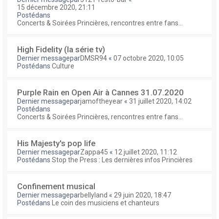
15 décembre 2020, 21:11
Postédans
Concerts & Soirées Princières, rencontres entre fans...
High Fidelity (la série tv)
Dernier messagepar
DMSR94
«
07 octobre 2020, 10:05
Postédans
Culture
Purple Rain en Open Air à Cannes 31.07.2020
Dernier messagepar
jamoftheyear
«
31 juillet 2020, 14:02
Postédans
Concerts & Soirées Princières, rencontres entre fans...
His Majesty's pop life
Dernier messagepar
Zappa45
«
12 juillet 2020, 11:12
Postédans
Stop the Press : Les dernières infos Princières
Confinement musical
Dernier messagepar
bellyland
«
29 juin 2020, 18:47
Postédans
Le coin des musiciens et chanteurs