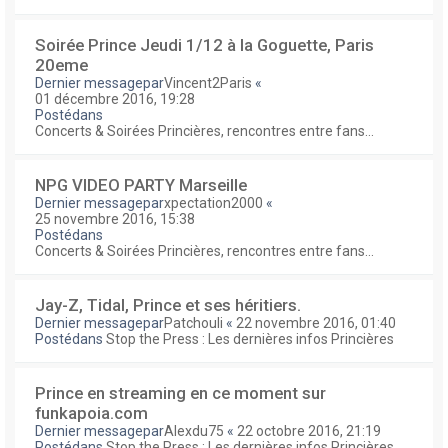
Soirée Prince Jeudi 1/12 à la Goguette, Paris
20eme
Dernier messagepar
Vincent2Paris
«
01 décembre 2016, 19:28
Postédans
Concerts & Soirées Princières, rencontres entre fans...
NPG VIDEO PARTY Marseille
Dernier messagepar
xpectation2000
«
25 novembre 2016, 15:38
Postédans
Concerts & Soirées Princières, rencontres entre fans...
Jay-Z, Tidal, Prince et ses héritiers.
Dernier messagepar
Patchouli
«
22 novembre 2016, 01:40
Postédans
Stop the Press : Les dernières infos Princières
Prince en streaming en ce moment sur
funkapoia.com
Dernier messagepar
Alexdu75
«
22 octobre 2016, 21:19
Postédans
Stop the Press : Les dernières infos Princières