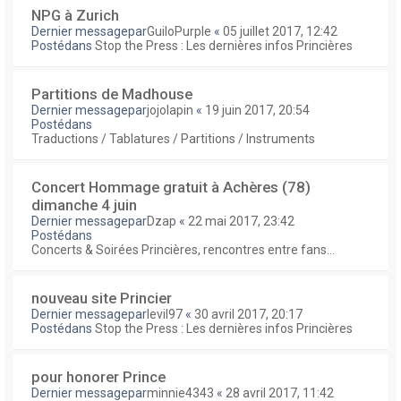
NPG à Zurich
Dernier messagepar
GuiloPurple
«
05 juillet 2017, 12:42
Postédans
Stop the Press : Les dernières infos Princières
Partitions de Madhouse
Dernier messagepar
jojolapin
«
19 juin 2017, 20:54
Postédans
Traductions / Tablatures / Partitions / Instruments
Concert Hommage gratuit à Achères (78)
dimanche 4 juin
Dernier messagepar
Dzap
«
22 mai 2017, 23:42
Postédans
Concerts & Soirées Princières, rencontres entre fans...
nouveau site Princier
Dernier messagepar
levil97
«
30 avril 2017, 20:17
Postédans
Stop the Press : Les dernières infos Princières
pour honorer Prince
Dernier messagepar
minnie4343
«
28 avril 2017, 11:42