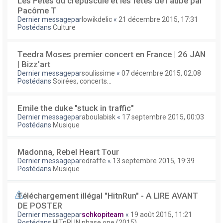
Les Fêtes du crépuscule et les fêtes de l'aube par
Pacôme T
Dernier messagepar
lowikdelic
«
21 décembre 2015, 17:31
Postédans
Culture
Teedra Moses premier concert en France | 26 JAN
| Bizz’art
Dernier messagepar
soulissime
«
07 décembre 2015, 02:08
Postédans
Soirées, concerts...
Emile the duke "stuck in traffic"
Dernier messagepar
aboulabisk
«
17 septembre 2015, 00:03
Postédans
Musique
Madonna, Rebel Heart Tour
Dernier messagepar
edraffe
«
13 septembre 2015, 19:39
Postédans
Musique
Téléchargement illégal "HitnRun" - A LIRE AVANT
DE POSTER
Dernier messagepar
schkopiteam
«
19 août 2015, 11:21
Postédans
HITnRUN phase one (2015)