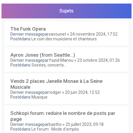
e
r
Sujets
The Funk Opera
Dernier messagepar
xavounet
«
24 novembre 2024, 17:52
Postédans
Le coin des musiciens et chanteurs
Ayron Jones (from Seattle...)
Dernier messagepar
Yazid Manou
«
23 octobre 2024, 01:26
Postédans
Soirées, concerts...
Vends 2 places Janelle Monae à La Seine
Musicale
Dernier messagepar
rodger
«
20 juin 2024, 12:52
Postédans
Musique
Schkopi forum: reduire le nombre de posts par
page
Dernier messagepar
bastho
«
25 juillet 2023, 09:18
Postédans
Le forum : Mode d'emploi