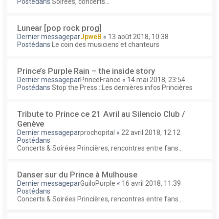
Postédans
Soirées, concerts...
Lunear [pop rock prog]
Dernier messagepar
JpweB
«
13 août 2018, 10:38
Postédans
Le coin des musiciens et chanteurs
Prince’s Purple Rain – the inside story
Dernier messagepar
PrinceFrance
«
14 mai 2018, 23:54
Postédans
Stop the Press : Les dernières infos Princières
Tribute to Prince ce 21 Avril au Silencio Club /
Genève
Dernier messagepar
prochopital
«
22 avril 2018, 12:12
Postédans
Concerts & Soirées Princières, rencontres entre fans...
Danser sur du Prince à Mulhouse
Dernier messagepar
GuiloPurple
«
16 avril 2018, 11:39
Postédans
Concerts & Soirées Princières, rencontres entre fans...