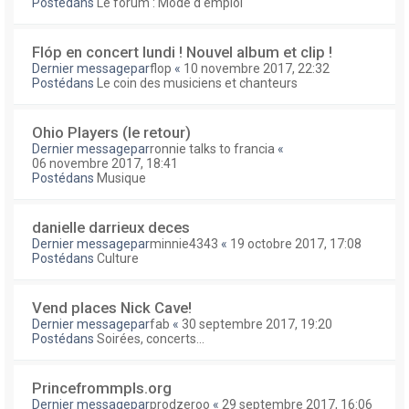
Postédans
Le forum : Mode d'emploi
Flóp en concert lundi ! Nouvel album et clip !
Dernier messagepar
flop
«
10 novembre 2017, 22:32
Postédans
Le coin des musiciens et chanteurs
Ohio Players (le retour)
Dernier messagepar
ronnie talks to francia
«
06 novembre 2017, 18:41
Postédans
Musique
danielle darrieux deces
Dernier messagepar
minnie4343
«
19 octobre 2017, 17:08
Postédans
Culture
Vend places Nick Cave!
Dernier messagepar
fab
«
30 septembre 2017, 19:20
Postédans
Soirées, concerts...
Princefrommpls.org
Dernier messagepar
prodzeroo
«
29 septembre 2017, 16:06