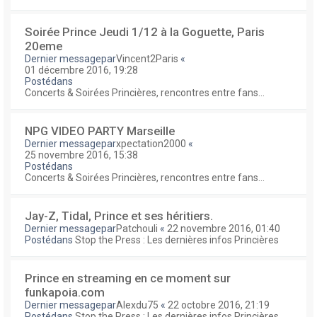
Soirée Prince Jeudi 1/12 à la Goguette, Paris
20eme
Dernier messagepar
Vincent2Paris
«
01 décembre 2016, 19:28
Postédans
Concerts & Soirées Princières, rencontres entre fans...
NPG VIDEO PARTY Marseille
Dernier messagepar
xpectation2000
«
25 novembre 2016, 15:38
Postédans
Concerts & Soirées Princières, rencontres entre fans...
Jay-Z, Tidal, Prince et ses héritiers.
Dernier messagepar
Patchouli
«
22 novembre 2016, 01:40
Postédans
Stop the Press : Les dernières infos Princières
Prince en streaming en ce moment sur
funkapoia.com
Dernier messagepar
Alexdu75
«
22 octobre 2016, 21:19
Postédans
Stop the Press : Les dernières infos Princières