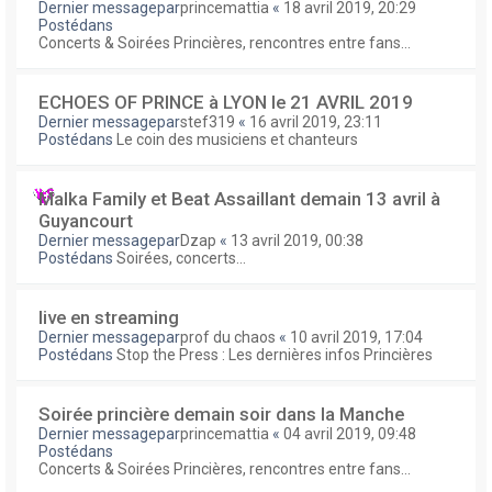
Dernier messagepar
princemattia
«
18 avril 2019, 20:29
Postédans
Concerts & Soirées Princières, rencontres entre fans...
ECHOES OF PRINCE à LYON le 21 AVRIL 2019
Dernier messagepar
stef319
«
16 avril 2019, 23:11
Postédans
Le coin des musiciens et chanteurs
Malka Family et Beat Assaillant demain 13 avril à
Guyancourt
Dernier messagepar
Dzap
«
13 avril 2019, 00:38
Postédans
Soirées, concerts...
live en streaming
Dernier messagepar
prof du chaos
«
10 avril 2019, 17:04
Postédans
Stop the Press : Les dernières infos Princières
Soirée princière demain soir dans la Manche
Dernier messagepar
princemattia
«
04 avril 2019, 09:48
Postédans
Concerts & Soirées Princières, rencontres entre fans...