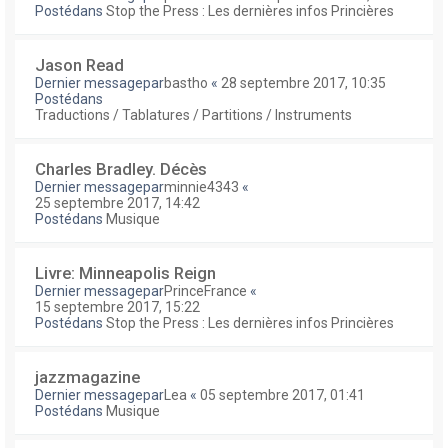
Postédans
Stop the Press : Les dernières infos Princières
Jason Read
Dernier messagepar
bastho
«
28 septembre 2017, 10:35
Postédans
Traductions / Tablatures / Partitions / Instruments
Charles Bradley. Décès
Dernier messagepar
minnie4343
«
25 septembre 2017, 14:42
Postédans
Musique
Livre: Minneapolis Reign
Dernier messagepar
PrinceFrance
«
15 septembre 2017, 15:22
Postédans
Stop the Press : Les dernières infos Princières
jazzmagazine
Dernier messagepar
Lea
«
05 septembre 2017, 01:41
Postédans
Musique