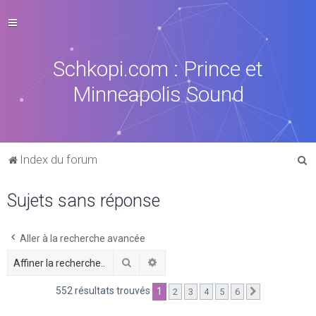
Schkopi.com : Prince et
Minneapolis Sound
R
Index du forum
e
Sujets sans réponse
c
h
e
Aller à la recherche avancée
r
Rechercher
Recherche avancée
c
552 résultats trouvés
1
2
3
4
5
6
Suivante
h