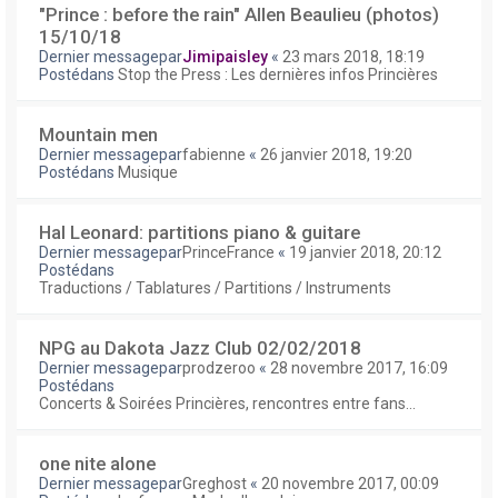
"Prince : before the rain" Allen Beaulieu (photos)
15/10/18
Dernier messagepar
Jimipaisley
«
23 mars 2018, 18:19
Postédans
Stop the Press : Les dernières infos Princières
Mountain men
Dernier messagepar
fabienne
«
26 janvier 2018, 19:20
Postédans
Musique
Hal Leonard: partitions piano & guitare
Dernier messagepar
PrinceFrance
«
19 janvier 2018, 20:12
Postédans
Traductions / Tablatures / Partitions / Instruments
NPG au Dakota Jazz Club 02/02/2018
Dernier messagepar
prodzeroo
«
28 novembre 2017, 16:09
Postédans
Concerts & Soirées Princières, rencontres entre fans...
one nite alone
Dernier messagepar
Greghost
«
20 novembre 2017, 00:09