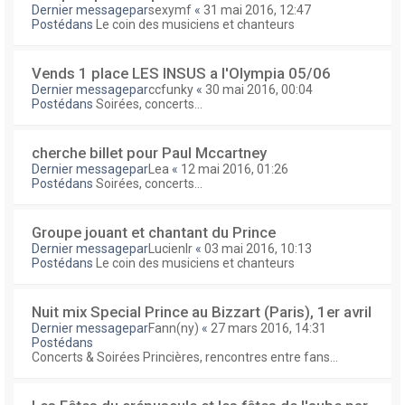
Dernier messagepar
sexymf
«
31 mai 2016, 12:47
Postédans
Le coin des musiciens et chanteurs
Vends 1 place LES INSUS a l'Olympia 05/06
Dernier messagepar
ccfunky
«
30 mai 2016, 00:04
Postédans
Soirées, concerts...
cherche billet pour Paul Mccartney
Dernier messagepar
Lea
«
12 mai 2016, 01:26
Postédans
Soirées, concerts...
Groupe jouant et chantant du Prince
Dernier messagepar
Lucienlr
«
03 mai 2016, 10:13
Postédans
Le coin des musiciens et chanteurs
Nuit mix Special Prince au Bizzart (Paris), 1er avril
Dernier messagepar
Fann(ny)
«
27 mars 2016, 14:31
Postédans
Concerts & Soirées Princières, rencontres entre fans...