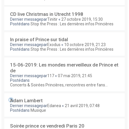
CD live Christmas in Utrecht 1998
Dernier messagepar
Tinitir
«
27 octobre 2019, 15:30
Postédans
Stop the Press : Les dernières infos Princières
In praise of Prince sur tidal
Dernier messagepar
Exodus
«
10 octobre 2019, 21:23
Postédans
Stop the Press : Les dernières infos Princières
15-06-2019: Les mondes merveilleux de Prince et
de
Dernier messagepar
117
«
07 mai 2019, 21:45
Postédans
Concerts & Soirées Princières, rencontres entre fans...
Adam Lambert
Dernier messagepar
Edanea
«
21 avril 2019, 07:48
Postédans
Musique
Soirée prince ce vendredi Paris 20