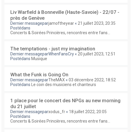
Liv Warfield à Bonneville (Haute-Savoie) - 22/07 -
près de Genève
Dernier messagepar
jamoftheyear
«
21 juillet 2023, 20:35
Postédans
Concerts & Soirées Princières, rencontres entre fans...
The temptations - just my imagination
Dernier messagepar
WhenFansCry
«
20 juillet 2023, 12:51
Postédans
Musique
What the Funk is Going On
Dernier messagepar
TheMAX
«
03 décembre 2022, 18:52
Postédans
Le coin des musiciens et chanteurs
1 place pour le concert des NPGs au new morning
du 21 juillet
Dernier messagepar
xodus_fr
«
18 juillet 2022, 20:05
Postédans
Concerts & Soirées Princières, rencontres entre fans...