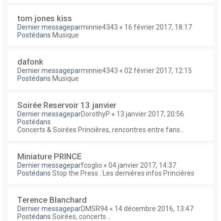
tom jones kiss
Dernier messagepar
minnie4343
«
16 février 2017, 18:17
Postédans
Musique
dafonk
Dernier messagepar
minnie4343
«
02 février 2017, 12:15
Postédans
Musique
Soirée Reservoir 13 janvier
Dernier messagepar
DorothyP
«
13 janvier 2017, 20:56
Postédans
Concerts & Soirées Princières, rencontres entre fans...
Miniature PRINCE
Dernier messagepar
fcoglio
«
04 janvier 2017, 14:37
Postédans
Stop the Press : Les dernières infos Princières
Terence Blanchard
Dernier messagepar
DMSR94
«
14 décembre 2016, 13:47
Postédans
Soirées, concerts...