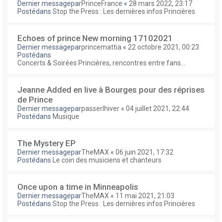
Dernier messagepar
PrinceFrance
«
28 mars 2022, 23:17
Postédans
Stop the Press : Les dernières infos Princières
Echoes of prince New morning 17102021
Dernier messagepar
princemattia
«
22 octobre 2021, 00:23
Postédans
Concerts & Soirées Princières, rencontres entre fans...
Jeanne Added en live à Bourges pour des réprises
de Prince
Dernier messagepar
passerlhiver
«
04 juillet 2021, 22:44
Postédans
Musique
The Mystery EP
Dernier messagepar
TheMAX
«
06 juin 2021, 17:32
Postédans
Le coin des musiciens et chanteurs
Once upon a time in Minneapolis
Dernier messagepar
TheMAX
«
11 mai 2021, 21:03
Postédans
Stop the Press : Les dernières infos Princières