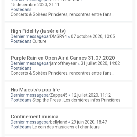
15 décembre 2020, 21:11
Postédans
Concerts & Soirées Princières, rencontres entre fans...
High Fidelity (la série tv)
Dernier messagepar
DMSR94
«
07 octobre 2020, 10:05
Postédans
Culture
Purple Rain en Open Air à Cannes 31.07.2020
Dernier messagepar
jamoftheyear
«
31 juillet 2020, 14:02
Postédans
Concerts & Soirées Princières, rencontres entre fans...
His Majesty's pop life
Dernier messagepar
Zappa45
«
12 juillet 2020, 11:12
Postédans
Stop the Press : Les dernières infos Princières
Confinement musical
Dernier messagepar
bellyland
«
29 juin 2020, 18:47
Postédans
Le coin des musiciens et chanteurs