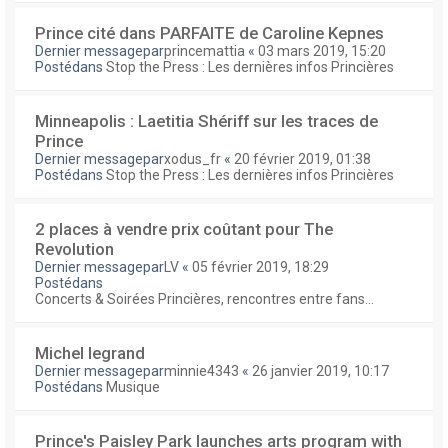
Prince cité dans PARFAITE de Caroline Kepnes
Dernier messagepar
princemattia
«
03 mars 2019, 15:20
Postédans
Stop the Press : Les dernières infos Princières
Minneapolis : Laetitia Shériff sur les traces de
Prince
Dernier messagepar
xodus_fr
«
20 février 2019, 01:38
Postédans
Stop the Press : Les dernières infos Princières
2 places à vendre prix coûtant pour The
Revolution
Dernier messagepar
LV
«
05 février 2019, 18:29
Postédans
Concerts & Soirées Princières, rencontres entre fans...
Michel legrand
Dernier messagepar
minnie4343
«
26 janvier 2019, 10:17
Postédans
Musique
Prince's Paisley Park launches arts program with