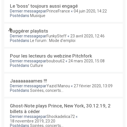
Le 'boss' toujours aussi engagé
Dernier messagepar
PrinceFrance
«
04 juin 2020, 14:22
Postédans
Musique
suggérer playlists
Dernier messagepar
FunkySteff
«
23 avril 2020, 12:46
Postédans
Le forum : Mode d'emploi
Pour les lecteurs du webzine Pitchfork
Dernier messagepar
boubou62
«
24 mars 2020, 15:08
Postédans
Culture
Jaaaaaaaames !!!
Dernier messagepar
Yazid Manou
«
27 février 2020, 13:09
Postédans
Soirées, concerts...
Ghost-Note plays Prince, New York, 30.12.19, 2
billets à céder
Dernier messagepar
Shockadelica72
«
18 novembre 2019, 23:20
Postédans
Soirées, concerts...