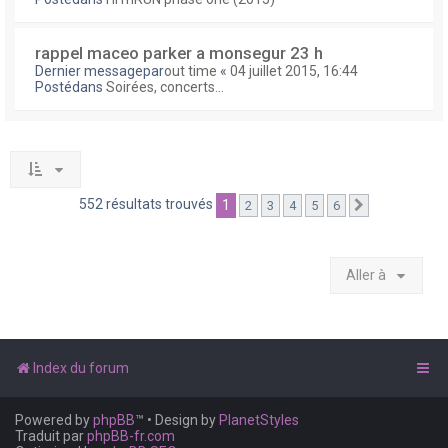
rappel maceo parker a monsegur 23 h
Dernier messagepar
out time
«
04 juillet 2015, 16:44
Postédans
Soirées, concerts...
552 résultats trouvés
1
2
3
4
5
6
Suivante
Aller à
Index du forum
Powered by
phpBB
™
• Design by
PlanetStyles
Traduit par
phpBB-fr.com