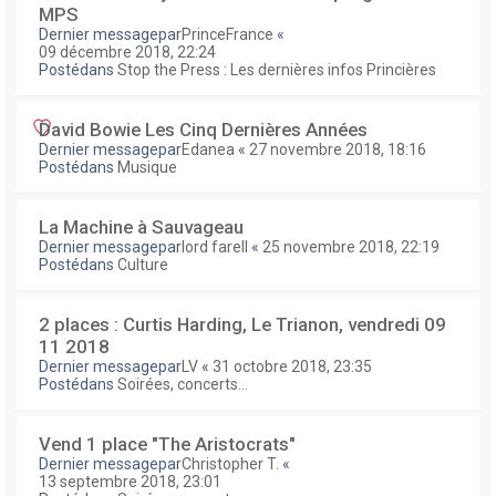
MPS
Dernier messagepar
PrinceFrance
«
09 décembre 2018, 22:24
Postédans
Stop the Press : Les dernières infos Princières
David Bowie Les Cinq Dernières Années
Dernier messagepar
Edanea
«
27 novembre 2018, 18:16
Postédans
Musique
La Machine à Sauvageau
Dernier messagepar
lord farell
«
25 novembre 2018, 22:19
Postédans
Culture
2 places : Curtis Harding, Le Trianon, vendredi 09
11 2018
Dernier messagepar
LV
«
31 octobre 2018, 23:35
Postédans
Soirées, concerts...
Vend 1 place "The Aristocrats"
Dernier messagepar
Christopher T.
«
13 septembre 2018, 23:01