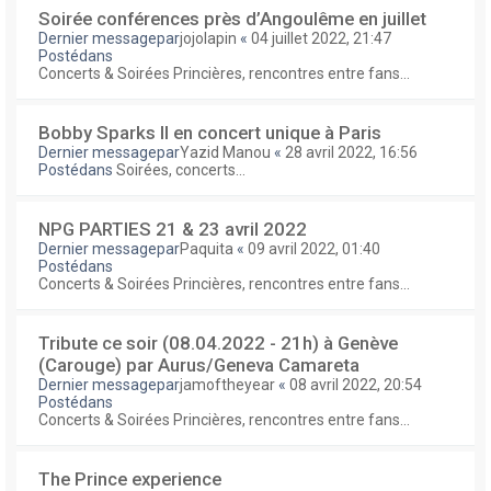
Soirée conférences près d’Angoulême en juillet
Dernier messagepar
jojolapin
«
04 juillet 2022, 21:47
Postédans
Concerts & Soirées Princières, rencontres entre fans...
Bobby Sparks II en concert unique à Paris
Dernier messagepar
Yazid Manou
«
28 avril 2022, 16:56
Postédans
Soirées, concerts...
NPG PARTIES 21 & 23 avril 2022
Dernier messagepar
Paquita
«
09 avril 2022, 01:40
Postédans
Concerts & Soirées Princières, rencontres entre fans...
Tribute ce soir (08.04.2022 - 21h) à Genève
(Carouge) par Aurus/Geneva Camareta
Dernier messagepar
jamoftheyear
«
08 avril 2022, 20:54
Postédans
Concerts & Soirées Princières, rencontres entre fans...
The Prince experience