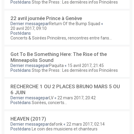
Postédans
Stop the Press : Les dernières infos Princières
22 avril journée Prince à Genève
Dernier messagepar
Return Of the Bump Squad
«
20 avril 2017, 09:10
Postédans
Concerts & Soirées Princières, rencontres entre fans...
Got To Be Something Here: The Rise of the
Minneapolis Sound
Dernier messagepar
Paquita
«
15 avril 2017, 21:45
Postédans
Stop the Press : Les dernières infos Princières
RECHERCHE 1 OU 2 PLACES BRUNO MARS 5 OU
6 JUIN
Dernier messagepar
LV
«
22 mars 2017, 20:42
Postédans
Soirées, concerts...
HEAVEN (2017)
Dernier messagepar
dafonk
«
22 mars 2017, 02:14
Postédans
Le coin des musiciens et chanteurs