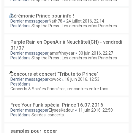
Cérémonie Prince pour info !
Dernier messagepar
Nath78
«
24 juillet 2016, 22:14
Postédans
Stop the Press : Les dernières infos Princières
Purple Rain en OpenAir à Neuchâtel(CH) - vendredi
01/07
Dernier messagepar
jamoftheyear
«
30 juin 2016, 22:27
Postédans
Stop the Press : Les dernières infos Princières
Concours et concert "Tribute to Prince"
Dernier messagepar
kowok
«
18 juin 2016, 12:53
Postédans
Concerts & Soirées Princières, rencontres entre fans...
Free Your Funk spécial Prince 16.07.2016
Dernier messagepar
ElyseeKadour
«
11 juin 2016, 22:50
Postédans
Soirées, concerts...
samples pour looper