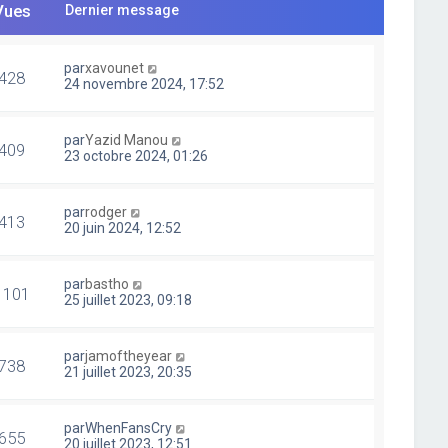
Vues
Dernier message
par
xavounet
428
24 novembre 2024, 17:52
par
Yazid Manou
409
23 octobre 2024, 01:26
par
rodger
413
20 juin 2024, 12:52
par
bastho
1101
25 juillet 2023, 09:18
par
jamoftheyear
738
21 juillet 2023, 20:35
par
WhenFansCry
655
20 juillet 2023, 12:51