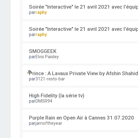
Soirée "Interactive" le 21 avril 2021 avec l'équ
par
raphy
Soirée "Interactive" le 21 avril 2021 avec l'équ
par
raphy
SMOGGEEK
par
Elvis Paisley
Prince : A Lavaux Private View by Afshin Shahid
par
3121-resto-bar
High Fidelity (la série tv)
par
DMSR94
Purple Rain en Open Air à Cannes 31.07.2020
par
jamoftheyear