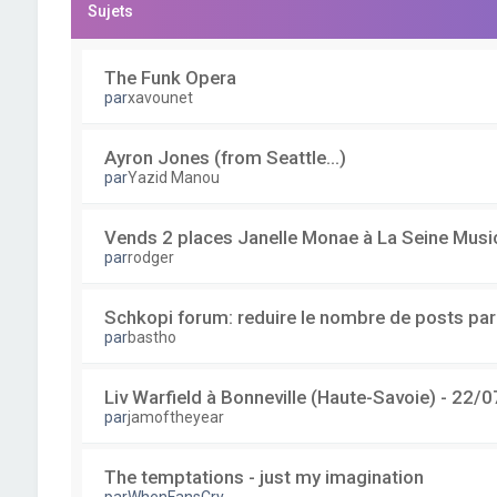
Sujets
The Funk Opera
par
xavounet
Ayron Jones (from Seattle...)
par
Yazid Manou
Vends 2 places Janelle Monae à La Seine Musi
par
rodger
Schkopi forum: reduire le nombre de posts pa
par
bastho
Liv Warfield à Bonneville (Haute-Savoie) - 22/0
par
jamoftheyear
The temptations - just my imagination