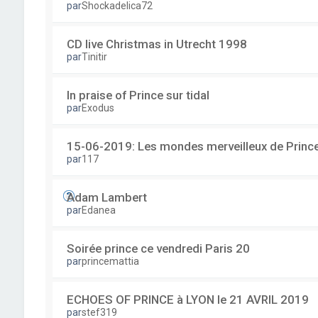
par
Shockadelica72
CD live Christmas in Utrecht 1998
par
Tinitir
In praise of Prince sur tidal
par
Exodus
15-06-2019: Les mondes merveilleux de Prince
par
117
Adam Lambert
par
Edanea
Soirée prince ce vendredi Paris 20
par
princemattia
ECHOES OF PRINCE à LYON le 21 AVRIL 2019
par
stef319