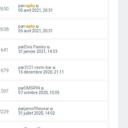
par
raphy
2650
05 avril 2021, 20:31
par
raphy
2638
05 avril 2021, 20:31
par
Elvis Paisley
1641
31 janvier 2021, 14:53
par
3121-resto-bar
1679
15 décembre 2020, 21:11
par
DMSR94
1537
07 octobre 2020, 10:05
par
jamoftheyear
2229
31 juillet 2020, 14:02