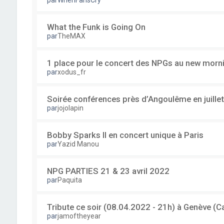
par
WhenFansCry
What the Funk is Going On
par
TheMAX
1 place pour le concert des NPGs au new mornin
par
xodus_fr
Soirée conférences près d’Angoulême en juillet
par
jojolapin
Bobby Sparks II en concert unique à Paris
par
Yazid Manou
NPG PARTIES 21 & 23 avril 2022
par
Paquita
Tribute ce soir (08.04.2022 - 21h) à Genève 
par
jamoftheyear