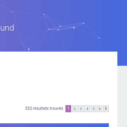
ound
552 résultats trouvés
1
2
3
4
5
6
Suivante