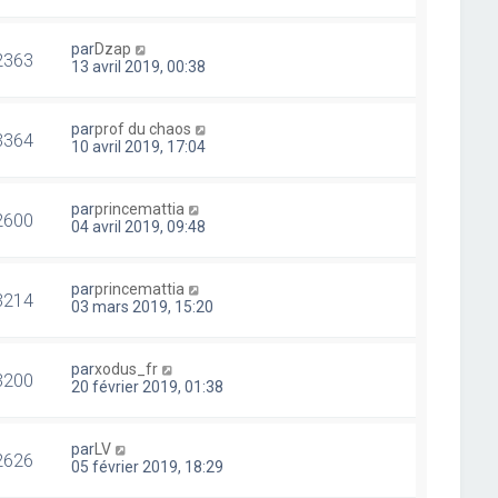
par
Dzap
2363
13 avril 2019, 00:38
par
prof du chaos
3364
10 avril 2019, 17:04
par
princemattia
2600
04 avril 2019, 09:48
par
princemattia
3214
03 mars 2019, 15:20
par
xodus_fr
3200
20 février 2019, 01:38
par
LV
2626
05 février 2019, 18:29