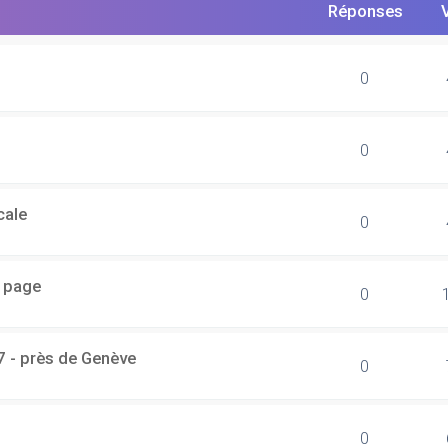
Réponses
0
0
cale
0
r page
0
7 - près de Genève
0
0