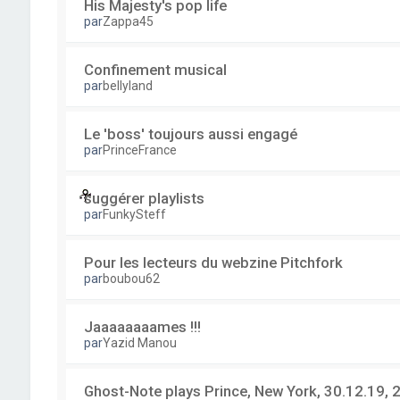
His Majesty's pop life
par
Zappa45
Confinement musical
par
bellyland
Le 'boss' toujours aussi engagé
par
PrinceFrance
suggérer playlists
par
FunkySteff
Pour les lecteurs du webzine Pitchfork
par
boubou62
Jaaaaaaaames !!!
par
Yazid Manou
Ghost-Note plays Prince, New York, 30.12.19, 2 