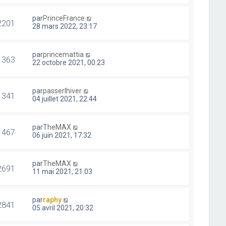
par
PrinceFrance
2201
28 mars 2022, 23:17
par
princemattia
1363
22 octobre 2021, 00:23
par
passerlhiver
1341
04 juillet 2021, 22:44
par
TheMAX
1467
06 juin 2021, 17:32
par
TheMAX
2691
11 mai 2021, 21:03
par
raphy
2841
05 avril 2021, 20:32