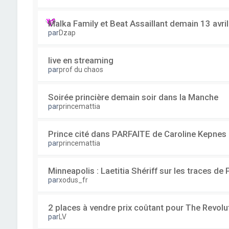
Malka Family et Beat Assaillant demain 13 avri
par
Dzap
live en streaming
par
prof du chaos
Soirée princière demain soir dans la Manche
par
princemattia
Prince cité dans PARFAITE de Caroline Kepnes
par
princemattia
Minneapolis : Laetitia Shériff sur les traces de 
par
xodus_fr
2 places à vendre prix coûtant pour The Revolu
par
LV