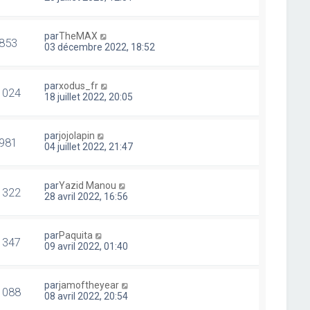
par
TheMAX
853
03 décembre 2022, 18:52
par
xodus_fr
1024
18 juillet 2022, 20:05
par
jojolapin
981
04 juillet 2022, 21:47
par
Yazid Manou
1322
28 avril 2022, 16:56
par
Paquita
1347
09 avril 2022, 01:40
par
jamoftheyear
1088
08 avril 2022, 20:54