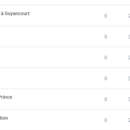
l à Guyancourt
0
0
0
0
Prince
0
tion
0