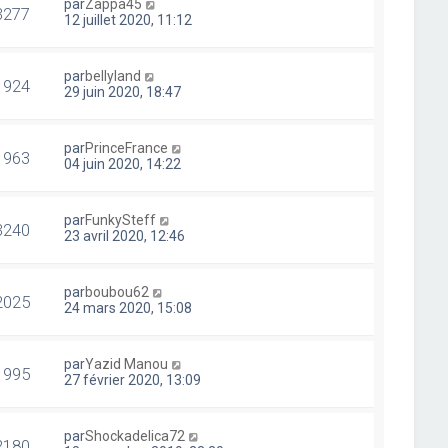
par
Zappa45
3277
12 juillet 2020, 11:12
par
bellyland
1924
29 juin 2020, 18:47
par
PrinceFrance
1963
04 juin 2020, 14:22
par
FunkySteff
3240
23 avril 2020, 12:46
par
boubou62
2025
24 mars 2020, 15:08
par
Yazid Manou
1995
27 février 2020, 13:09
par
Shockadelica72
2180