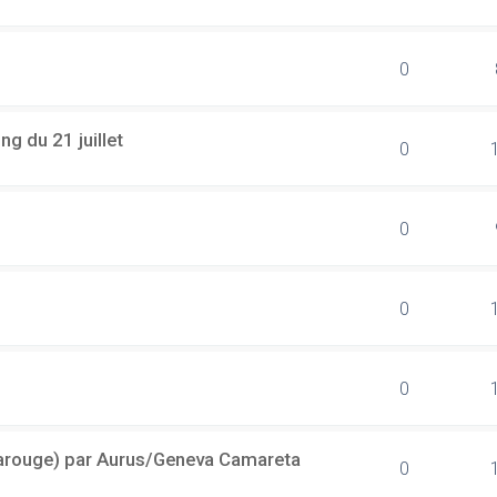
0
g du 21 juillet
0
0
0
0
(Carouge) par Aurus/Geneva Camareta
0