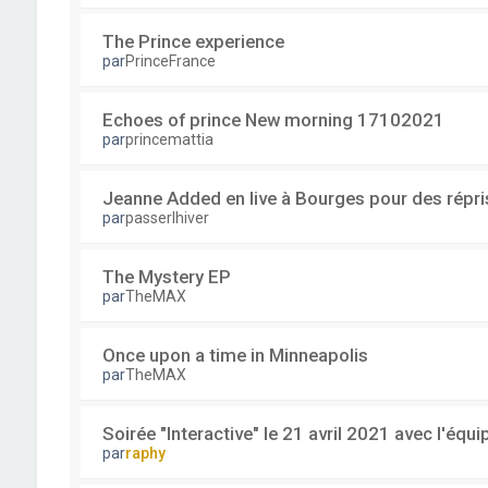
The Prince experience
par
PrinceFrance
Echoes of prince New morning 17102021
par
princemattia
Jeanne Added en live à Bourges pour des répri
par
passerlhiver
The Mystery EP
par
TheMAX
Once upon a time in Minneapolis
par
TheMAX
Soirée "Interactive" le 21 avril 2021 avec l'équ
par
raphy