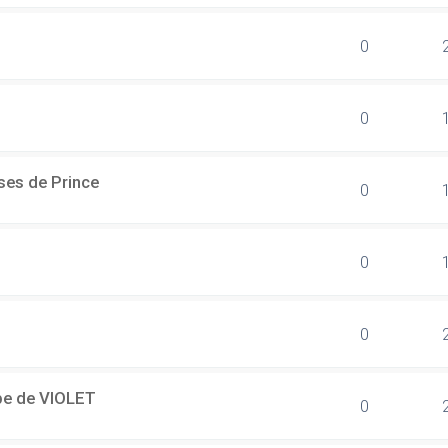
0
0
ses de Prince
0
0
0
ipe de VIOLET
0