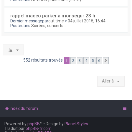
rappel maceo parker a monsegur 23 h
Dernier messagepar
out time
«
04 juillet 2015, 16:44
Postédans
Soirées, concerts...
552 résultats trouvés
1
2
3
4
5
6
Suivante
Aller à
Index du forum
Powered by
phpBB
™
• Design by
PlanetStyles
Traduit par
phpBB-fr.com