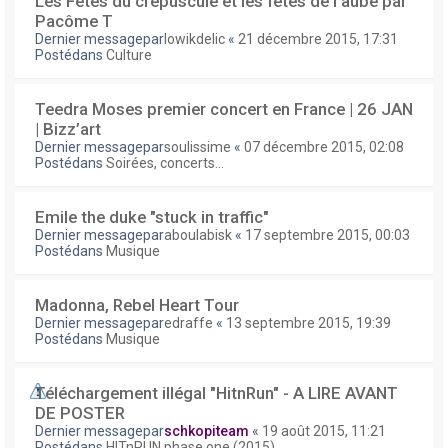
Les Fêtes du crépuscule et les fêtes de l'aube par
Pacôme T
Dernier messagepar
lowikdelic
«
21 décembre 2015, 17:31
Postédans
Culture
Teedra Moses premier concert en France | 26 JAN
| Bizz’art
Dernier messagepar
soulissime
«
07 décembre 2015, 02:08
Postédans
Soirées, concerts...
Emile the duke "stuck in traffic"
Dernier messagepar
aboulabisk
«
17 septembre 2015, 00:03
Postédans
Musique
Madonna, Rebel Heart Tour
Dernier messagepar
edraffe
«
13 septembre 2015, 19:39
Postédans
Musique
Téléchargement illégal "HitnRun" - A LIRE AVANT
DE POSTER
Dernier messagepar
schkopiteam
«
19 août 2015, 11:21
Postédans
HITnRUN phase one (2015)