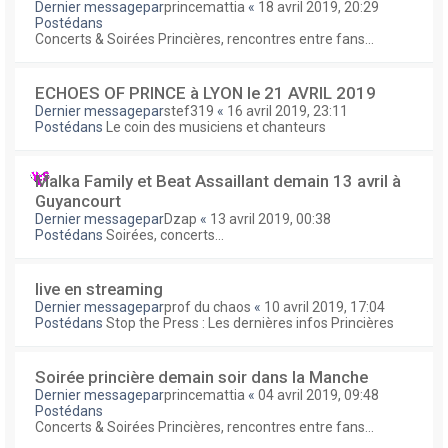
Dernier messagepar
princemattia
«
18 avril 2019, 20:29
Postédans
Concerts & Soirées Princières, rencontres entre fans...
ECHOES OF PRINCE à LYON le 21 AVRIL 2019
Dernier messagepar
stef319
«
16 avril 2019, 23:11
Postédans
Le coin des musiciens et chanteurs
Malka Family et Beat Assaillant demain 13 avril à
Guyancourt
Dernier messagepar
Dzap
«
13 avril 2019, 00:38
Postédans
Soirées, concerts...
live en streaming
Dernier messagepar
prof du chaos
«
10 avril 2019, 17:04
Postédans
Stop the Press : Les dernières infos Princières
Soirée princière demain soir dans la Manche
Dernier messagepar
princemattia
«
04 avril 2019, 09:48
Postédans
Concerts & Soirées Princières, rencontres entre fans...