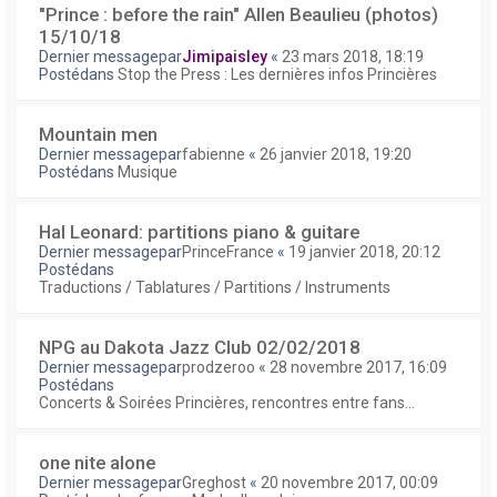
"Prince : before the rain" Allen Beaulieu (photos)
15/10/18
Dernier messagepar
Jimipaisley
«
23 mars 2018, 18:19
Postédans
Stop the Press : Les dernières infos Princières
Mountain men
Dernier messagepar
fabienne
«
26 janvier 2018, 19:20
Postédans
Musique
Hal Leonard: partitions piano & guitare
Dernier messagepar
PrinceFrance
«
19 janvier 2018, 20:12
Postédans
Traductions / Tablatures / Partitions / Instruments
NPG au Dakota Jazz Club 02/02/2018
Dernier messagepar
prodzeroo
«
28 novembre 2017, 16:09
Postédans
Concerts & Soirées Princières, rencontres entre fans...
one nite alone
Dernier messagepar
Greghost
«
20 novembre 2017, 00:09