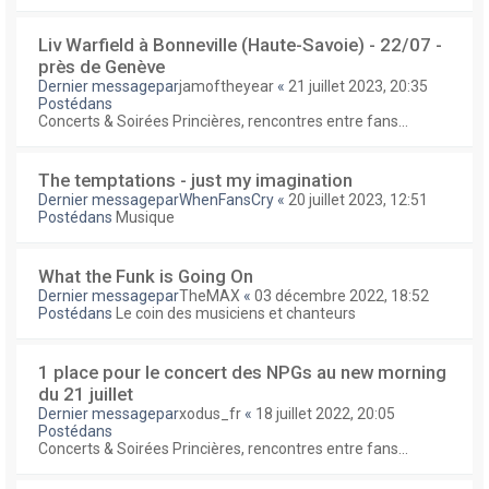
Liv Warfield à Bonneville (Haute-Savoie) - 22/07 -
près de Genève
Dernier messagepar
jamoftheyear
«
21 juillet 2023, 20:35
Postédans
Concerts & Soirées Princières, rencontres entre fans...
The temptations - just my imagination
Dernier messagepar
WhenFansCry
«
20 juillet 2023, 12:51
Postédans
Musique
What the Funk is Going On
Dernier messagepar
TheMAX
«
03 décembre 2022, 18:52
Postédans
Le coin des musiciens et chanteurs
1 place pour le concert des NPGs au new morning
du 21 juillet
Dernier messagepar
xodus_fr
«
18 juillet 2022, 20:05
Postédans
Concerts & Soirées Princières, rencontres entre fans...