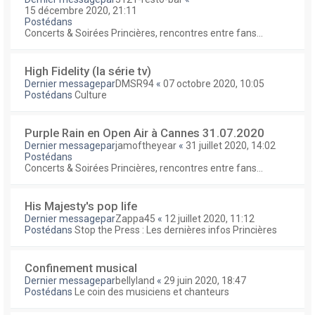
15 décembre 2020, 21:11
Postédans
Concerts & Soirées Princières, rencontres entre fans...
High Fidelity (la série tv)
Dernier messagepar
DMSR94
«
07 octobre 2020, 10:05
Postédans
Culture
Purple Rain en Open Air à Cannes 31.07.2020
Dernier messagepar
jamoftheyear
«
31 juillet 2020, 14:02
Postédans
Concerts & Soirées Princières, rencontres entre fans...
His Majesty's pop life
Dernier messagepar
Zappa45
«
12 juillet 2020, 11:12
Postédans
Stop the Press : Les dernières infos Princières
Confinement musical
Dernier messagepar
bellyland
«
29 juin 2020, 18:47
Postédans
Le coin des musiciens et chanteurs