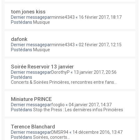
tom jones kiss
Dernier messagepar
minnie4343
«
16 février 2017, 18:17
Postédans
Musique
dafonk
Dernier messagepar
minnie4343
«
02 février 2017, 12:15
Postédans
Musique
Soirée Reservoir 13 janvier
Dernier messagepar
DorothyP
«
13 janvier 2017, 20:56
Postédans
Concerts & Soirées Princières, rencontres entre fans...
Miniature PRINCE
Dernier messagepar
fcoglio
«
04 janvier 2017, 14:37
Postédans
Stop the Press : Les dernières infos Princières
Terence Blanchard
Dernier messagepar
DMSR94
«
14 décembre 2016, 13:47
Postédans
Soirées, concerts...