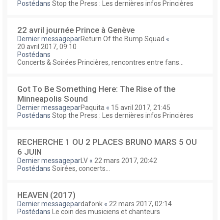
Postédans
Stop the Press : Les dernières infos Princières
22 avril journée Prince à Genève
Dernier messagepar
Return Of the Bump Squad
«
20 avril 2017, 09:10
Postédans
Concerts & Soirées Princières, rencontres entre fans...
Got To Be Something Here: The Rise of the
Minneapolis Sound
Dernier messagepar
Paquita
«
15 avril 2017, 21:45
Postédans
Stop the Press : Les dernières infos Princières
RECHERCHE 1 OU 2 PLACES BRUNO MARS 5 OU
6 JUIN
Dernier messagepar
LV
«
22 mars 2017, 20:42
Postédans
Soirées, concerts...
HEAVEN (2017)
Dernier messagepar
dafonk
«
22 mars 2017, 02:14
Postédans
Le coin des musiciens et chanteurs