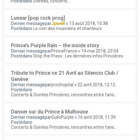
Postédans
Soirées, concerts...
Lunear [pop rock prog]
Dernier messagepar
JpweB
«
13 août 2018, 10:38
Postédans
Le coin des musiciens et chanteurs
Prince’s Purple Rain – the inside story
Dernier messagepar
PrinceFrance
«
14 mai 2018, 23:54
Postédans
Stop the Press : Les dernières infos Princières
Tribute to Prince ce 21 Avril au Silencio Club /
Genève
Dernier messagepar
prochopital
«
22 avril 2018, 12:12
Postédans
Concerts & Soirées Princières, rencontres entre fans...
Danser sur du Prince à Mulhouse
Dernier messagepar
GuiloPurple
«
16 avril 2018, 11:39
Postédans
Concerts & Soirées Princières, rencontres entre fans...