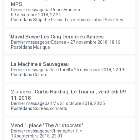
MPS
Dernier messagepar
PrinceFrance
«
09 décembre 2018, 22:24
Postédans
Stop the Press : Les dernières infos Princières
David Bowie Les Cinq Dernières Années
Dernier messagepar
Edanea
«
27 novembre 2018, 18:16
Postédans
Musique
La Machine à Sauvageau
Dernier messagepar
lord farell
«
25 novembre 2018, 22:19
Postédans
Culture
2 places : Curtis Harding, Le Trianon, vendredi 09
11 2018
Dernier messagepar
LV
«
31 octobre 2018, 23:35
Postédans
Soirées, concerts...
Vend 1 place "The Aristocrats"
Dernier messagepar
Christopher T.
«
13 septembre 2018, 23:01