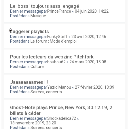
Le 'boss' toujours aussi engagé
Dernier messagepar
PrinceFrance
«
04 juin 2020, 14:22
Postédans
Musique
suggérer playlists
Dernier messagepar
FunkySteff
«
23 avril 2020, 12:46
Postédans
Le forum : Mode d'emploi
Pour les lecteurs du webzine Pitchfork
Dernier messagepar
boubou62
«
24 mars 2020, 15:08
Postédans
Culture
Jaaaaaaaames !!!
Dernier messagepar
Yazid Manou
«
27 février 2020, 13:09
Postédans
Soirées, concerts...
Ghost-Note plays Prince, New York, 30.12.19, 2
billets à céder
Dernier messagepar
Shockadelica72
«
18 novembre 2019, 23:20
Postédans
Soirées, concerts...