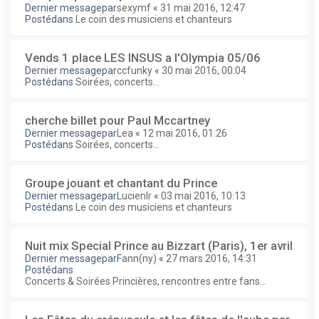
Dernier messagepar
sexymf
«
31 mai 2016, 12:47
Postédans
Le coin des musiciens et chanteurs
Vends 1 place LES INSUS a l'Olympia 05/06
Dernier messagepar
ccfunky
«
30 mai 2016, 00:04
Postédans
Soirées, concerts...
cherche billet pour Paul Mccartney
Dernier messagepar
Lea
«
12 mai 2016, 01:26
Postédans
Soirées, concerts...
Groupe jouant et chantant du Prince
Dernier messagepar
Lucienlr
«
03 mai 2016, 10:13
Postédans
Le coin des musiciens et chanteurs
Nuit mix Special Prince au Bizzart (Paris), 1er avril
Dernier messagepar
Fann(ny)
«
27 mars 2016, 14:31
Postédans
Concerts & Soirées Princières, rencontres entre fans...