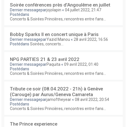
Soirée conférences près d’Angoulême en juillet
Dernier messagepar
jojolapin
«
04 juillet 2022, 21:47
Postédans
Concerts & Soirées Princières, rencontres entre fans...
Bobby Sparks II en concert unique à Paris
Dernier messagepar
Yazid Manou
«
28 avril 2022, 16:56
Postédans
Soirées, concerts...
NPG PARTIES 21 & 23 avril 2022
Dernier messagepar
Paquita
«
09 avril 2022, 01:40
Postédans
Concerts & Soirées Princières, rencontres entre fans...
Tribute ce soir (08.04.2022 - 21h) à Genève
(Carouge) par Aurus/Geneva Camareta
Dernier messagepar
jamoftheyear
«
08 avril 2022, 20:54
Postédans
Concerts & Soirées Princières, rencontres entre fans...
The Prince experience