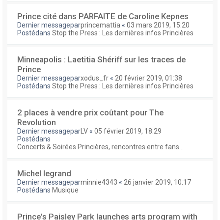
Prince cité dans PARFAITE de Caroline Kepnes
Dernier messagepar
princemattia
«
03 mars 2019, 15:20
Postédans
Stop the Press : Les dernières infos Princières
Minneapolis : Laetitia Shériff sur les traces de
Prince
Dernier messagepar
xodus_fr
«
20 février 2019, 01:38
Postédans
Stop the Press : Les dernières infos Princières
2 places à vendre prix coûtant pour The
Revolution
Dernier messagepar
LV
«
05 février 2019, 18:29
Postédans
Concerts & Soirées Princières, rencontres entre fans...
Michel legrand
Dernier messagepar
minnie4343
«
26 janvier 2019, 10:17
Postédans
Musique
Prince's Paisley Park launches arts program with