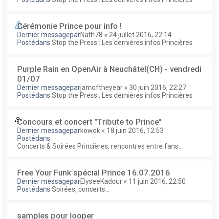
Cérémonie Prince pour info !
Dernier messagepar
Nath78
«
24 juillet 2016, 22:14
Postédans
Stop the Press : Les dernières infos Princières
Purple Rain en OpenAir à Neuchâtel(CH) - vendredi
01/07
Dernier messagepar
jamoftheyear
«
30 juin 2016, 22:27
Postédans
Stop the Press : Les dernières infos Princières
Concours et concert "Tribute to Prince"
Dernier messagepar
kowok
«
18 juin 2016, 12:53
Postédans
Concerts & Soirées Princières, rencontres entre fans...
Free Your Funk spécial Prince 16.07.2016
Dernier messagepar
ElyseeKadour
«
11 juin 2016, 22:50
Postédans
Soirées, concerts...
samples pour looper