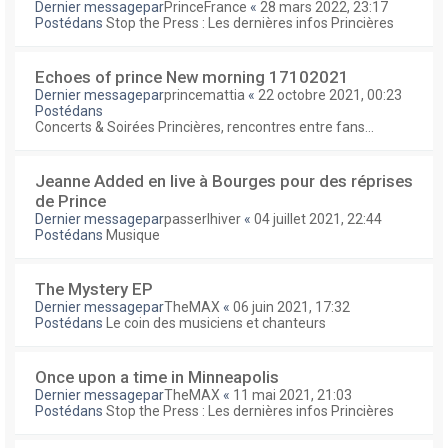
Dernier messagepar
PrinceFrance
«
28 mars 2022, 23:17
Postédans
Stop the Press : Les dernières infos Princières
Echoes of prince New morning 17102021
Dernier messagepar
princemattia
«
22 octobre 2021, 00:23
Postédans
Concerts & Soirées Princières, rencontres entre fans...
Jeanne Added en live à Bourges pour des réprises
de Prince
Dernier messagepar
passerlhiver
«
04 juillet 2021, 22:44
Postédans
Musique
The Mystery EP
Dernier messagepar
TheMAX
«
06 juin 2021, 17:32
Postédans
Le coin des musiciens et chanteurs
Once upon a time in Minneapolis
Dernier messagepar
TheMAX
«
11 mai 2021, 21:03
Postédans
Stop the Press : Les dernières infos Princières