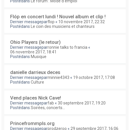
Postédans
Le forum : Mode d'emploi
Flóp en concert lundi ! Nouvel album et clip !
Dernier messagepar
flop
«
10 novembre 2017, 22:32
Postédans
Le coin des musiciens et chanteurs
Ohio Players (le retour)
Dernier messagepar
ronnie talks to francia
«
06 novembre 2017, 18:41
Postédans
Musique
danielle darrieux deces
Dernier messagepar
minnie4343
«
19 octobre 2017, 17:08
Postédans
Culture
Vend places Nick Cave!
Dernier messagepar
fab
«
30 septembre 2017, 19:20
Postédans
Soirées, concerts...
Princefrommpls.org
Dernier messagepar
prodzeroo
«
29 septembre 2017, 16:06