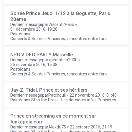
Soirée Prince Jeudi 1/12 à la Goguette, Paris
20eme
Dernier messagepar
Vincent2Paris
«
01 décembre 2016, 19:28
Postédans
Concerts & Soirées Princières, rencontres entre fans...
NPG VIDEO PARTY Marseille
Dernier messagepar
xpectation2000
«
25 novembre 2016, 15:38
Postédans
Concerts & Soirées Princières, rencontres entre fans...
Jay-Z, Tidal, Prince et ses héritiers.
Dernier messagepar
Patchouli
«
22 novembre 2016, 01:40
Postédans
Stop the Press : Les dernières infos Princières
Prince en streaming en ce moment sur
funkapoia.com
Dernier messagepar
Alexdu75
«
22 octobre 2016, 21:19
Postédans
Stop the Press : Les dernières infos Princières