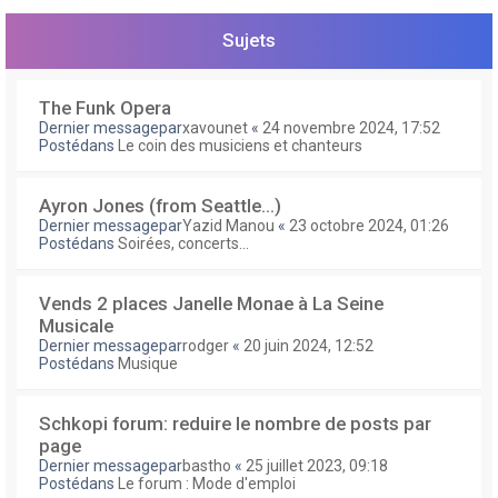
e
r
Sujets
The Funk Opera
Dernier messagepar
xavounet
«
24 novembre 2024, 17:52
Postédans
Le coin des musiciens et chanteurs
Ayron Jones (from Seattle...)
Dernier messagepar
Yazid Manou
«
23 octobre 2024, 01:26
Postédans
Soirées, concerts...
Vends 2 places Janelle Monae à La Seine
Musicale
Dernier messagepar
rodger
«
20 juin 2024, 12:52
Postédans
Musique
Schkopi forum: reduire le nombre de posts par
page
Dernier messagepar
bastho
«
25 juillet 2023, 09:18
Postédans
Le forum : Mode d'emploi