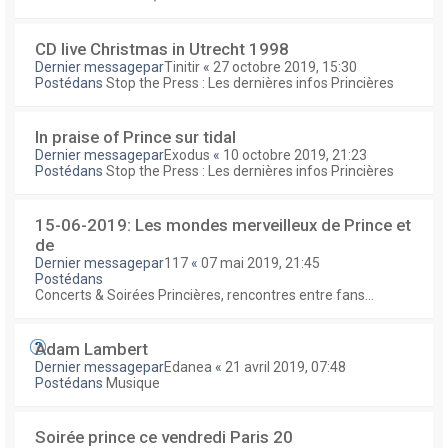
CD live Christmas in Utrecht 1998
Dernier messagepar
Tinitir
«
27 octobre 2019, 15:30
Postédans
Stop the Press : Les dernières infos Princières
In praise of Prince sur tidal
Dernier messagepar
Exodus
«
10 octobre 2019, 21:23
Postédans
Stop the Press : Les dernières infos Princières
15-06-2019: Les mondes merveilleux de Prince et
de
Dernier messagepar
117
«
07 mai 2019, 21:45
Postédans
Concerts & Soirées Princières, rencontres entre fans...
Adam Lambert
Dernier messagepar
Edanea
«
21 avril 2019, 07:48
Postédans
Musique
Soirée prince ce vendredi Paris 20