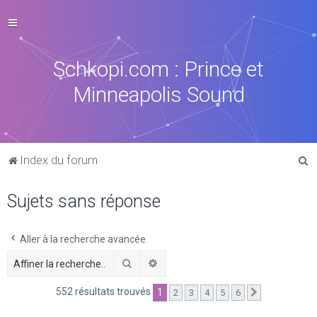
Schkopi.com : Prince et
Minneapolis Sound
R
Index du forum
e
Sujets sans réponse
c
h
e
Aller à la recherche avancée
r
Rechercher
Recherche avancée
c
552 résultats trouvés
1
2
3
4
5
6
Suivante
h