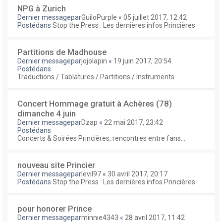
NPG à Zurich
Dernier messagepar
GuiloPurple
«
05 juillet 2017, 12:42
Postédans
Stop the Press : Les dernières infos Princières
Partitions de Madhouse
Dernier messagepar
jojolapin
«
19 juin 2017, 20:54
Postédans
Traductions / Tablatures / Partitions / Instruments
Concert Hommage gratuit à Achères (78)
dimanche 4 juin
Dernier messagepar
Dzap
«
22 mai 2017, 23:42
Postédans
Concerts & Soirées Princières, rencontres entre fans...
nouveau site Princier
Dernier messagepar
levil97
«
30 avril 2017, 20:17
Postédans
Stop the Press : Les dernières infos Princières
pour honorer Prince
Dernier messagepar
minnie4343
«
28 avril 2017, 11:42