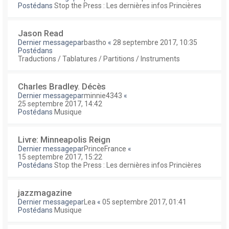
Postédans
Stop the Press : Les dernières infos Princières
Jason Read
Dernier messagepar
bastho
«
28 septembre 2017, 10:35
Postédans
Traductions / Tablatures / Partitions / Instruments
Charles Bradley. Décès
Dernier messagepar
minnie4343
«
25 septembre 2017, 14:42
Postédans
Musique
Livre: Minneapolis Reign
Dernier messagepar
PrinceFrance
«
15 septembre 2017, 15:22
Postédans
Stop the Press : Les dernières infos Princières
jazzmagazine
Dernier messagepar
Lea
«
05 septembre 2017, 01:41
Postédans
Musique