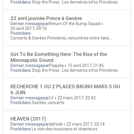
Postédans
Stop the Press : Les dernières infos Princières
22 avril journée Prince à Genève
Dernier messagepar
Return Of the Bump Squad
«
20 avril 2017, 09:10
Postédans
Concerts & Soirées Princières, rencontres entre fans...
Got To Be Something Here: The Rise of the
Minneapolis Sound
Dernier messagepar
Paquita
«
15 avril 2017, 21:45
Postédans
Stop the Press : Les dernières infos Princières
RECHERCHE 1 OU 2 PLACES BRUNO MARS 5 OU
6 JUIN
Dernier messagepar
LV
«
22 mars 2017, 20:42
Postédans
Soirées, concerts...
HEAVEN (2017)
Dernier messagepar
dafonk
«
22 mars 2017, 02:14
Postédans
Le coin des musiciens et chanteurs