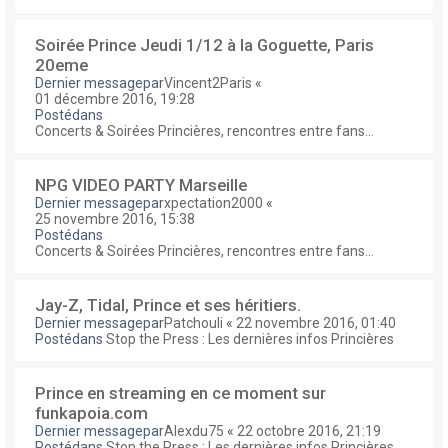
Soirée Prince Jeudi 1/12 à la Goguette, Paris
20eme
Dernier messagepar
Vincent2Paris
«
01 décembre 2016, 19:28
Postédans
Concerts & Soirées Princières, rencontres entre fans...
NPG VIDEO PARTY Marseille
Dernier messagepar
xpectation2000
«
25 novembre 2016, 15:38
Postédans
Concerts & Soirées Princières, rencontres entre fans...
Jay-Z, Tidal, Prince et ses héritiers.
Dernier messagepar
Patchouli
«
22 novembre 2016, 01:40
Postédans
Stop the Press : Les dernières infos Princières
Prince en streaming en ce moment sur
funkapoia.com
Dernier messagepar
Alexdu75
«
22 octobre 2016, 21:19
Postédans
Stop the Press : Les dernières infos Princières