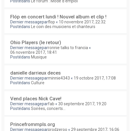
Postédans
Le forum : Mode d'emploi
Flóp en concert lundi ! Nouvel album et clip !
Dernier messagepar
flop
«
10 novembre 2017, 22:32
Postédans
Le coin des musiciens et chanteurs
Ohio Players (le retour)
Dernier messagepar
ronnie talks to francia
«
06 novembre 2017, 18:41
Postédans
Musique
danielle darrieux deces
Dernier messagepar
minnie4343
«
19 octobre 2017, 17:08
Postédans
Culture
Vend places Nick Cave!
Dernier messagepar
fab
«
30 septembre 2017, 19:20
Postédans
Soirées, concerts...
Princefrommpls.org
Dernier messagepar
prodzeroo
«
29 septembre 2017, 16:06