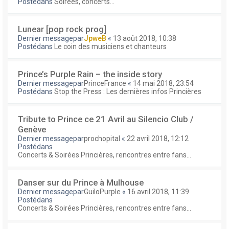
Postédans
Soirées, concerts...
Lunear [pop rock prog]
Dernier messagepar
JpweB
«
13 août 2018, 10:38
Postédans
Le coin des musiciens et chanteurs
Prince’s Purple Rain – the inside story
Dernier messagepar
PrinceFrance
«
14 mai 2018, 23:54
Postédans
Stop the Press : Les dernières infos Princières
Tribute to Prince ce 21 Avril au Silencio Club /
Genève
Dernier messagepar
prochopital
«
22 avril 2018, 12:12
Postédans
Concerts & Soirées Princières, rencontres entre fans...
Danser sur du Prince à Mulhouse
Dernier messagepar
GuiloPurple
«
16 avril 2018, 11:39
Postédans
Concerts & Soirées Princières, rencontres entre fans...