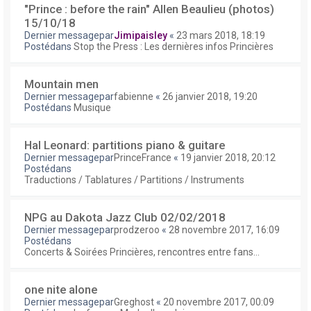
"Prince : before the rain" Allen Beaulieu (photos)
15/10/18
Dernier messagepar
Jimipaisley
«
23 mars 2018, 18:19
Postédans
Stop the Press : Les dernières infos Princières
Mountain men
Dernier messagepar
fabienne
«
26 janvier 2018, 19:20
Postédans
Musique
Hal Leonard: partitions piano & guitare
Dernier messagepar
PrinceFrance
«
19 janvier 2018, 20:12
Postédans
Traductions / Tablatures / Partitions / Instruments
NPG au Dakota Jazz Club 02/02/2018
Dernier messagepar
prodzeroo
«
28 novembre 2017, 16:09
Postédans
Concerts & Soirées Princières, rencontres entre fans...
one nite alone
Dernier messagepar
Greghost
«
20 novembre 2017, 00:09