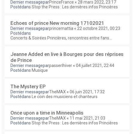
Dernier messagepar
PrinceFrance
«
28 mars 2022, 23:17
Postédans
Stop the Press : Les dernières infos Princières
Echoes of prince New morning 17102021
Dernier messagepar
princemattia
«
22 octobre 2021, 00:23
Postédans
Concerts & Soirées Princières, rencontres entre fans...
Jeanne Added en live à Bourges pour des réprises
de Prince
Dernier messagepar
passerlhiver
«
04 juillet 2021, 22:44
Postédans
Musique
The Mystery EP
Dernier messagepar
TheMAX
«
06 juin 2021, 17:32
Postédans
Le coin des musiciens et chanteurs
Once upon a time in Minneapolis
Dernier messagepar
TheMAX
«
11 mai 2021, 21:03
Postédans
Stop the Press : Les dernières infos Princières