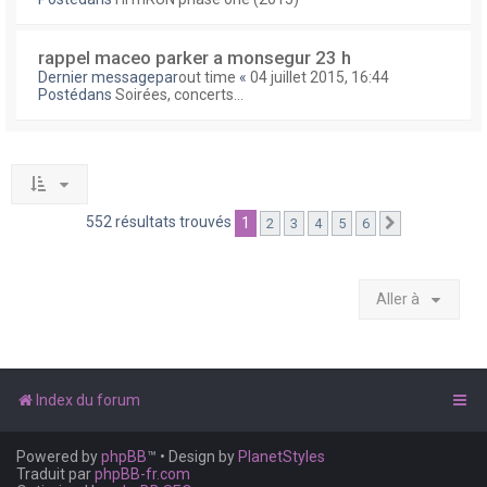
rappel maceo parker a monsegur 23 h
Dernier messagepar
out time
«
04 juillet 2015, 16:44
Postédans
Soirées, concerts...
552 résultats trouvés
1
2
3
4
5
6
Suivante
Aller à
Index du forum
Powered by
phpBB
™
• Design by
PlanetStyles
Traduit par
phpBB-fr.com