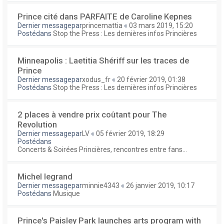
Prince cité dans PARFAITE de Caroline Kepnes
Dernier messagepar
princemattia
«
03 mars 2019, 15:20
Postédans
Stop the Press : Les dernières infos Princières
Minneapolis : Laetitia Shériff sur les traces de
Prince
Dernier messagepar
xodus_fr
«
20 février 2019, 01:38
Postédans
Stop the Press : Les dernières infos Princières
2 places à vendre prix coûtant pour The
Revolution
Dernier messagepar
LV
«
05 février 2019, 18:29
Postédans
Concerts & Soirées Princières, rencontres entre fans...
Michel legrand
Dernier messagepar
minnie4343
«
26 janvier 2019, 10:17
Postédans
Musique
Prince's Paisley Park launches arts program with