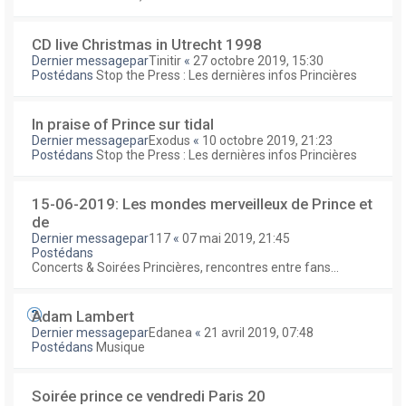
CD live Christmas in Utrecht 1998
Dernier messagepar
Tinitir
«
27 octobre 2019, 15:30
Postédans
Stop the Press : Les dernières infos Princières
In praise of Prince sur tidal
Dernier messagepar
Exodus
«
10 octobre 2019, 21:23
Postédans
Stop the Press : Les dernières infos Princières
15-06-2019: Les mondes merveilleux de Prince et
de
Dernier messagepar
117
«
07 mai 2019, 21:45
Postédans
Concerts & Soirées Princières, rencontres entre fans...
Adam Lambert
Dernier messagepar
Edanea
«
21 avril 2019, 07:48
Postédans
Musique
Soirée prince ce vendredi Paris 20