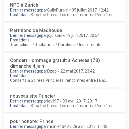
NPG à Zurich
Dernier messagepar
GuiloPurple
«
05 juillet 2017, 12:42
Postédans
Stop the Press : Les dernières infos Princières
Partitions de Madhouse
Dernier messagepar
jojolapin
«
19 juin 2017, 20:54
Postédans
Traductions / Tablatures / Partitions / Instruments
Concert Hommage gratuit à Achères (78)
dimanche 4 juin
Dernier messagepar
Dzap
«
22 mai 2017, 23:42
Postédans
Concerts & Soirées Princières, rencontres entre fans...
nouveau site Princier
Dernier messagepar
levil97
«
30 avril 2017, 20:17
Postédans
Stop the Press : Les dernières infos Princières
pour honorer Prince
Dernier messagepar
minnie4343
«
28 avril 2017, 11:42