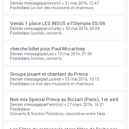
Dernier messagepar
sexymf
«
31 mai 2016, 12:47
Postédans
Le coin des musiciens et chanteurs
Vends 1 place LES INSUS a l'Olympia 05/06
Dernier messagepar
ccfunky
«
30 mai 2016, 00:04
Postédans
Soirées, concerts...
cherche billet pour Paul Mccartney
Dernier messagepar
Lea
«
12 mai 2016, 01:26
Postédans
Soirées, concerts...
Groupe jouant et chantant du Prince
Dernier messagepar
Lucienlr
«
03 mai 2016, 10:13
Postédans
Le coin des musiciens et chanteurs
Nuit mix Special Prince au Bizzart (Paris), 1er avril
Dernier messagepar
Fann(ny)
«
27 mars 2016, 14:31
Postédans
Concerts & Soirées Princières, rencontres entre fans...