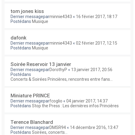
tom jones kiss
Dernier messagepar
minnie4343
«
16 février 2017, 18:17
Postédans
Musique
dafonk
Dernier messagepar
minnie4343
«
02 février 2017, 12:15
Postédans
Musique
Soirée Reservoir 13 janvier
Dernier messagepar
DorothyP
«
13 janvier 2017, 20:56
Postédans
Concerts & Soirées Princières, rencontres entre fans...
Miniature PRINCE
Dernier messagepar
fcoglio
«
04 janvier 2017, 14:37
Postédans
Stop the Press : Les dernières infos Princières
Terence Blanchard
Dernier messagepar
DMSR94
«
14 décembre 2016, 13:47
Postédans
Soirées, concerts...