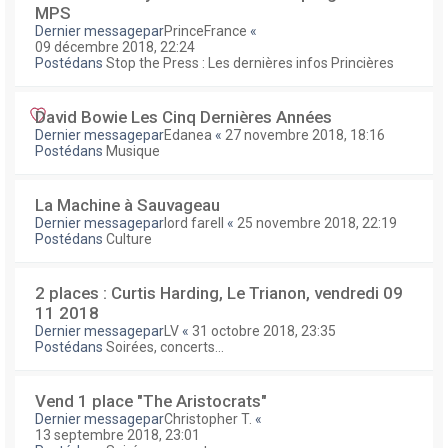
MPS
Dernier messagepar
PrinceFrance
«
09 décembre 2018, 22:24
Postédans
Stop the Press : Les dernières infos Princières
David Bowie Les Cinq Dernières Années
Dernier messagepar
Edanea
«
27 novembre 2018, 18:16
Postédans
Musique
La Machine à Sauvageau
Dernier messagepar
lord farell
«
25 novembre 2018, 22:19
Postédans
Culture
2 places : Curtis Harding, Le Trianon, vendredi 09
11 2018
Dernier messagepar
LV
«
31 octobre 2018, 23:35
Postédans
Soirées, concerts...
Vend 1 place "The Aristocrats"
Dernier messagepar
Christopher T.
«
13 septembre 2018, 23:01