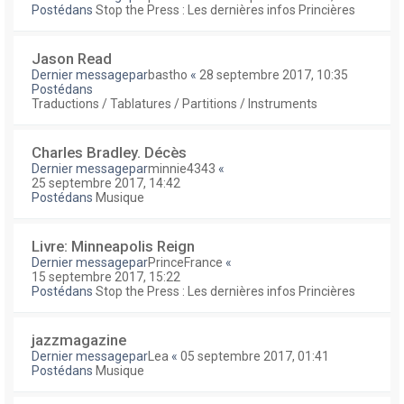
Postédans
Stop the Press : Les dernières infos Princières
Jason Read
Dernier messagepar
bastho
«
28 septembre 2017, 10:35
Postédans
Traductions / Tablatures / Partitions / Instruments
Charles Bradley. Décès
Dernier messagepar
minnie4343
«
25 septembre 2017, 14:42
Postédans
Musique
Livre: Minneapolis Reign
Dernier messagepar
PrinceFrance
«
15 septembre 2017, 15:22
Postédans
Stop the Press : Les dernières infos Princières
jazzmagazine
Dernier messagepar
Lea
«
05 septembre 2017, 01:41
Postédans
Musique