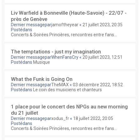
Liv Warfield à Bonneville (Haute-Savoie) - 22/07 -
près de Genève
Dernier messagepar
jamoftheyear
«
21 juillet 2023, 20:35
Postédans
Concerts & Soirées Princières, rencontres entre fans...
The temptations - just my imagination
Dernier messagepar
WhenFansCry
«
20 juillet 2023, 12:51
Postédans
Musique
What the Funk is Going On
Dernier messagepar
TheMAX
«
03 décembre 2022, 18:52
Postédans
Le coin des musiciens et chanteurs
1 place pour le concert des NPGs au new morning
du 21 juillet
Dernier messagepar
xodus_fr
«
18 juillet 2022, 20:05
Postédans
Concerts & Soirées Princières, rencontres entre fans...