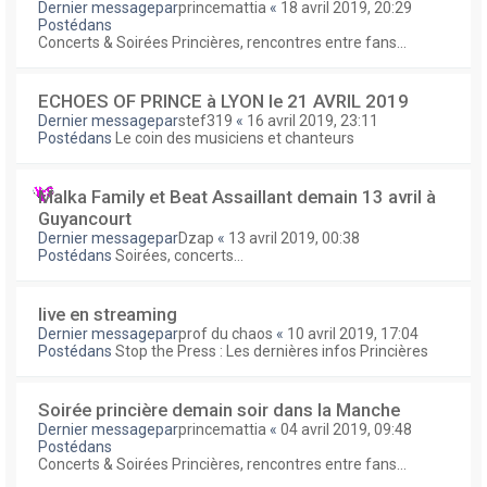
Dernier messagepar
princemattia
«
18 avril 2019, 20:29
Postédans
Concerts & Soirées Princières, rencontres entre fans...
ECHOES OF PRINCE à LYON le 21 AVRIL 2019
Dernier messagepar
stef319
«
16 avril 2019, 23:11
Postédans
Le coin des musiciens et chanteurs
Malka Family et Beat Assaillant demain 13 avril à
Guyancourt
Dernier messagepar
Dzap
«
13 avril 2019, 00:38
Postédans
Soirées, concerts...
live en streaming
Dernier messagepar
prof du chaos
«
10 avril 2019, 17:04
Postédans
Stop the Press : Les dernières infos Princières
Soirée princière demain soir dans la Manche
Dernier messagepar
princemattia
«
04 avril 2019, 09:48
Postédans
Concerts & Soirées Princières, rencontres entre fans...