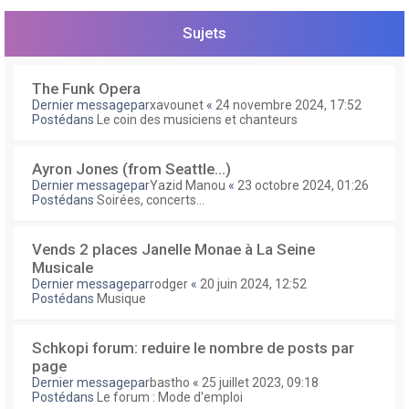
e
r
Sujets
The Funk Opera
Dernier messagepar
xavounet
«
24 novembre 2024, 17:52
Postédans
Le coin des musiciens et chanteurs
Ayron Jones (from Seattle...)
Dernier messagepar
Yazid Manou
«
23 octobre 2024, 01:26
Postédans
Soirées, concerts...
Vends 2 places Janelle Monae à La Seine
Musicale
Dernier messagepar
rodger
«
20 juin 2024, 12:52
Postédans
Musique
Schkopi forum: reduire le nombre de posts par
page
Dernier messagepar
bastho
«
25 juillet 2023, 09:18
Postédans
Le forum : Mode d'emploi