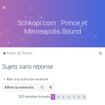
Schkopi.com : Prince et
Minneapolis Sound
R
Index du forum
e
Sujets sans réponse
c
h
e
Aller à la recherche avancée
r
Rechercher
Recherche avancée
c
552 résultats trouvés
1
2
3
4
5
6
Suivante
h