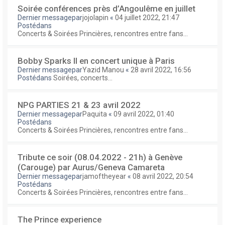
Soirée conférences près d’Angoulême en juillet
Dernier messagepar
jojolapin
«
04 juillet 2022, 21:47
Postédans
Concerts & Soirées Princières, rencontres entre fans...
Bobby Sparks II en concert unique à Paris
Dernier messagepar
Yazid Manou
«
28 avril 2022, 16:56
Postédans
Soirées, concerts...
NPG PARTIES 21 & 23 avril 2022
Dernier messagepar
Paquita
«
09 avril 2022, 01:40
Postédans
Concerts & Soirées Princières, rencontres entre fans...
Tribute ce soir (08.04.2022 - 21h) à Genève
(Carouge) par Aurus/Geneva Camareta
Dernier messagepar
jamoftheyear
«
08 avril 2022, 20:54
Postédans
Concerts & Soirées Princières, rencontres entre fans...
The Prince experience