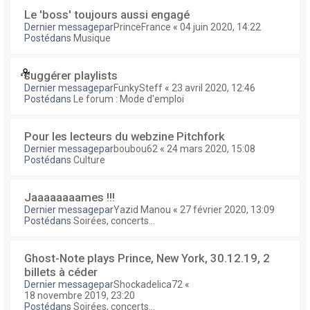
Le 'boss' toujours aussi engagé
Dernier messagepar
PrinceFrance
«
04 juin 2020, 14:22
Postédans
Musique
suggérer playlists
Dernier messagepar
FunkySteff
«
23 avril 2020, 12:46
Postédans
Le forum : Mode d'emploi
Pour les lecteurs du webzine Pitchfork
Dernier messagepar
boubou62
«
24 mars 2020, 15:08
Postédans
Culture
Jaaaaaaaames !!!
Dernier messagepar
Yazid Manou
«
27 février 2020, 13:09
Postédans
Soirées, concerts...
Ghost-Note plays Prince, New York, 30.12.19, 2
billets à céder
Dernier messagepar
Shockadelica72
«
18 novembre 2019, 23:20
Postédans
Soirées, concerts...