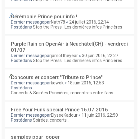
Cérémonie Prince pour info !
Dernier messagepar
Nath78
«
24 juillet 2016, 22:14
Postédans
Stop the Press : Les dernières infos Princières
Purple Rain en OpenAir à Neuchâtel(CH) - vendredi
01/07
Dernier messagepar
jamoftheyear
«
30 juin 2016, 22:27
Postédans
Stop the Press : Les dernières infos Princières
Concours et concert "Tribute to Prince"
Dernier messagepar
kowok
«
18 juin 2016, 12:53
Postédans
Concerts & Soirées Princières, rencontres entre fans...
Free Your Funk spécial Prince 16.07.2016
Dernier messagepar
ElyseeKadour
«
11 juin 2016, 22:50
Postédans
Soirées, concerts...
samples pour looper