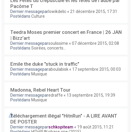
Les Fêtes du crépuscule et les fêtes de l'aube par
Pacôme T
Dernier messagepar
lowikdelic
«
21 décembre 2015, 17:31
Postédans
Culture
Teedra Moses premier concert en France | 26 JAN
| Bizz’art
Dernier messagepar
soulissime
«
07 décembre 2015, 02:08
Postédans
Soirées, concerts...
Emile the duke "stuck in traffic"
Dernier messagepar
aboulabisk
«
17 septembre 2015, 00:03
Postédans
Musique
Madonna, Rebel Heart Tour
Dernier messagepar
edraffe
«
13 septembre 2015, 19:39
Postédans
Musique
Téléchargement illégal "HitnRun" - A LIRE AVANT
DE POSTER
Dernier messagepar
schkopiteam
«
19 août 2015, 11:21
Postédans
HITnRUN phase one (2015)