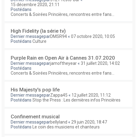
15 décembre 2020, 21:11
Postédans
Concerts & Soirées Princières, rencontres entre fans...
High Fidelity (la série tv)
Dernier messagepar
DMSR94
«
07 octobre 2020, 10:05
Postédans
Culture
Purple Rain en Open Air à Cannes 31.07.2020
Dernier messagepar
jamoftheyear
«
31 juillet 2020, 14:02
Postédans
Concerts & Soirées Princières, rencontres entre fans...
His Majesty's pop life
Dernier messagepar
Zappa45
«
12 juillet 2020, 11:12
Postédans
Stop the Press : Les dernières infos Princières
Confinement musical
Dernier messagepar
bellyland
«
29 juin 2020, 18:47
Postédans
Le coin des musiciens et chanteurs