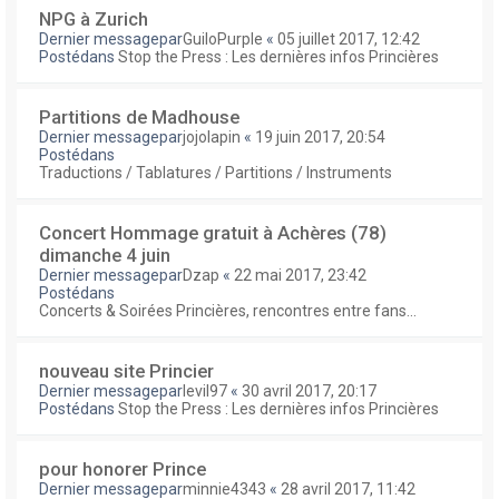
NPG à Zurich
Dernier messagepar
GuiloPurple
«
05 juillet 2017, 12:42
Postédans
Stop the Press : Les dernières infos Princières
Partitions de Madhouse
Dernier messagepar
jojolapin
«
19 juin 2017, 20:54
Postédans
Traductions / Tablatures / Partitions / Instruments
Concert Hommage gratuit à Achères (78)
dimanche 4 juin
Dernier messagepar
Dzap
«
22 mai 2017, 23:42
Postédans
Concerts & Soirées Princières, rencontres entre fans...
nouveau site Princier
Dernier messagepar
levil97
«
30 avril 2017, 20:17
Postédans
Stop the Press : Les dernières infos Princières
pour honorer Prince
Dernier messagepar
minnie4343
«
28 avril 2017, 11:42