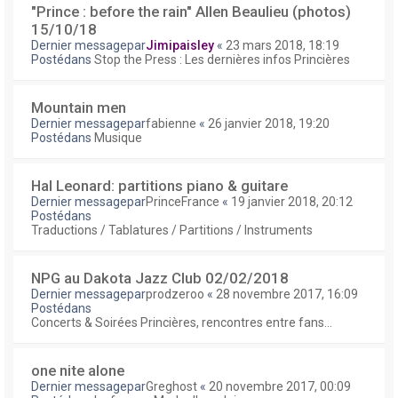
"Prince : before the rain" Allen Beaulieu (photos)
15/10/18
Dernier messagepar
Jimipaisley
«
23 mars 2018, 18:19
Postédans
Stop the Press : Les dernières infos Princières
Mountain men
Dernier messagepar
fabienne
«
26 janvier 2018, 19:20
Postédans
Musique
Hal Leonard: partitions piano & guitare
Dernier messagepar
PrinceFrance
«
19 janvier 2018, 20:12
Postédans
Traductions / Tablatures / Partitions / Instruments
NPG au Dakota Jazz Club 02/02/2018
Dernier messagepar
prodzeroo
«
28 novembre 2017, 16:09
Postédans
Concerts & Soirées Princières, rencontres entre fans...
one nite alone
Dernier messagepar
Greghost
«
20 novembre 2017, 00:09