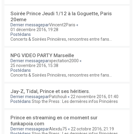
Soirée Prince Jeudi 1/12 à la Goguette, Paris
20eme
Dernier messagepar
Vincent2Paris
«
01 décembre 2016, 19:28
Postédans
Concerts & Soirées Princières, rencontres entre fans...
NPG VIDEO PARTY Marseille
Dernier messagepar
xpectation2000
«
25 novembre 2016, 15:38
Postédans
Concerts & Soirées Princières, rencontres entre fans...
Jay-Z, Tidal, Prince et ses héritiers.
Dernier messagepar
Patchouli
«
22 novembre 2016, 01:40
Postédans
Stop the Press : Les dernières infos Princières
Prince en streaming en ce moment sur
funkapoia.com
Dernier messagepar
Alexdu75
«
22 octobre 2016, 21:19
Postédans
Stop the Press : Les dernières infos Princières