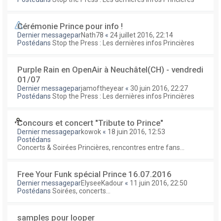
Cérémonie Prince pour info !
Dernier messagepar
Nath78
«
24 juillet 2016, 22:14
Postédans
Stop the Press : Les dernières infos Princières
Purple Rain en OpenAir à Neuchâtel(CH) - vendredi
01/07
Dernier messagepar
jamoftheyear
«
30 juin 2016, 22:27
Postédans
Stop the Press : Les dernières infos Princières
Concours et concert "Tribute to Prince"
Dernier messagepar
kowok
«
18 juin 2016, 12:53
Postédans
Concerts & Soirées Princières, rencontres entre fans...
Free Your Funk spécial Prince 16.07.2016
Dernier messagepar
ElyseeKadour
«
11 juin 2016, 22:50
Postédans
Soirées, concerts...
samples pour looper