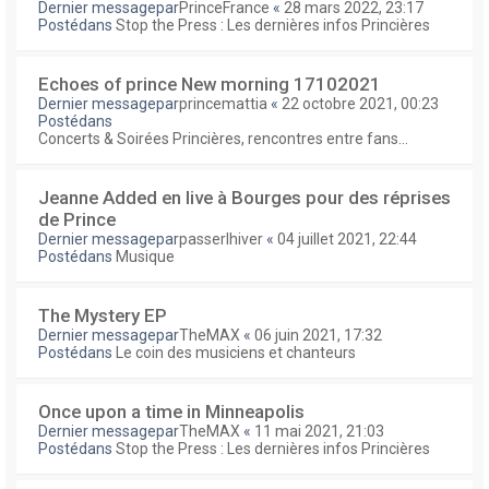
Dernier messagepar
PrinceFrance
«
28 mars 2022, 23:17
Postédans
Stop the Press : Les dernières infos Princières
Echoes of prince New morning 17102021
Dernier messagepar
princemattia
«
22 octobre 2021, 00:23
Postédans
Concerts & Soirées Princières, rencontres entre fans...
Jeanne Added en live à Bourges pour des réprises
de Prince
Dernier messagepar
passerlhiver
«
04 juillet 2021, 22:44
Postédans
Musique
The Mystery EP
Dernier messagepar
TheMAX
«
06 juin 2021, 17:32
Postédans
Le coin des musiciens et chanteurs
Once upon a time in Minneapolis
Dernier messagepar
TheMAX
«
11 mai 2021, 21:03
Postédans
Stop the Press : Les dernières infos Princières