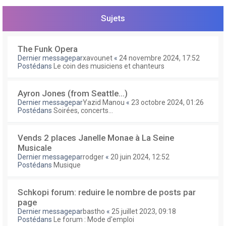
e
r
Sujets
The Funk Opera
Dernier messagepar
xavounet
«
24 novembre 2024, 17:52
Postédans
Le coin des musiciens et chanteurs
Ayron Jones (from Seattle...)
Dernier messagepar
Yazid Manou
«
23 octobre 2024, 01:26
Postédans
Soirées, concerts...
Vends 2 places Janelle Monae à La Seine
Musicale
Dernier messagepar
rodger
«
20 juin 2024, 12:52
Postédans
Musique
Schkopi forum: reduire le nombre de posts par
page
Dernier messagepar
bastho
«
25 juillet 2023, 09:18
Postédans
Le forum : Mode d'emploi