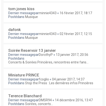
tom jones kiss
Dernier messagepar
minnie4343
«
16 février 2017, 18:17
Postédans
Musique
dafonk
Dernier messagepar
minnie4343
«
02 février 2017, 12:15
Postédans
Musique
Soirée Reservoir 13 janvier
Dernier messagepar
DorothyP
«
13 janvier 2017, 20:56
Postédans
Concerts & Soirées Princières, rencontres entre fans...
Miniature PRINCE
Dernier messagepar
fcoglio
«
04 janvier 2017, 14:37
Postédans
Stop the Press : Les dernières infos Princières
Terence Blanchard
Dernier messagepar
DMSR94
«
14 décembre 2016, 13:47
Postédans
Soirées, concerts...