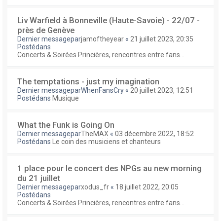
Liv Warfield à Bonneville (Haute-Savoie) - 22/07 -
près de Genève
Dernier messagepar
jamoftheyear
«
21 juillet 2023, 20:35
Postédans
Concerts & Soirées Princières, rencontres entre fans...
The temptations - just my imagination
Dernier messagepar
WhenFansCry
«
20 juillet 2023, 12:51
Postédans
Musique
What the Funk is Going On
Dernier messagepar
TheMAX
«
03 décembre 2022, 18:52
Postédans
Le coin des musiciens et chanteurs
1 place pour le concert des NPGs au new morning
du 21 juillet
Dernier messagepar
xodus_fr
«
18 juillet 2022, 20:05
Postédans
Concerts & Soirées Princières, rencontres entre fans...