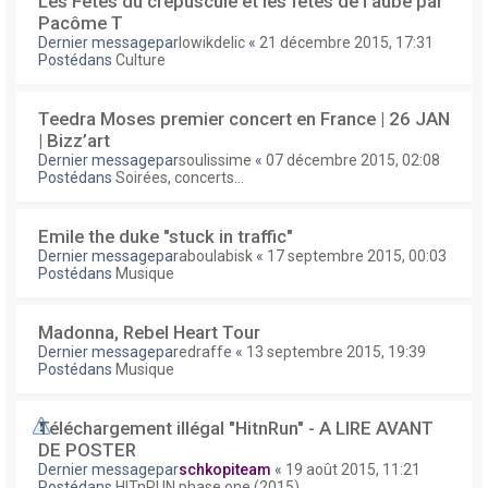
Les Fêtes du crépuscule et les fêtes de l'aube par
Pacôme T
Dernier messagepar
lowikdelic
«
21 décembre 2015, 17:31
Postédans
Culture
Teedra Moses premier concert en France | 26 JAN
| Bizz’art
Dernier messagepar
soulissime
«
07 décembre 2015, 02:08
Postédans
Soirées, concerts...
Emile the duke "stuck in traffic"
Dernier messagepar
aboulabisk
«
17 septembre 2015, 00:03
Postédans
Musique
Madonna, Rebel Heart Tour
Dernier messagepar
edraffe
«
13 septembre 2015, 19:39
Postédans
Musique
Téléchargement illégal "HitnRun" - A LIRE AVANT
DE POSTER
Dernier messagepar
schkopiteam
«
19 août 2015, 11:21
Postédans
HITnRUN phase one (2015)