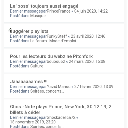
Le 'boss' toujours aussi engagé
Dernier messagepar
PrinceFrance
«
04 juin 2020, 14:22
Postédans
Musique
suggérer playlists
Dernier messagepar
FunkySteff
«
23 avril 2020, 12:46
Postédans
Le forum : Mode d'emploi
Pour les lecteurs du webzine Pitchfork
Dernier messagepar
boubou62
«
24 mars 2020, 15:08
Postédans
Culture
Jaaaaaaaames !!!
Dernier messagepar
Yazid Manou
«
27 février 2020, 13:09
Postédans
Soirées, concerts...
Ghost-Note plays Prince, New York, 30.12.19, 2
billets à céder
Dernier messagepar
Shockadelica72
«
18 novembre 2019, 23:20
Postédans
Soirées, concerts...