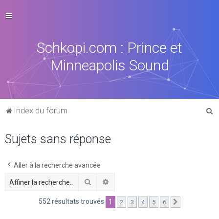
Schkopi.com : Prince et
Minneapolis Sound
R
Index du forum
e
Sujets sans réponse
c
h
e
Aller à la recherche avancée
r
Rechercher
Recherche avancée
c
552 résultats trouvés
1
2
3
4
5
6
Suivante
h