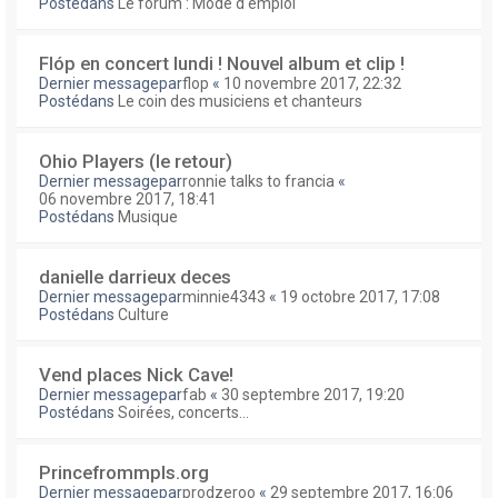
Postédans
Le forum : Mode d'emploi
Flóp en concert lundi ! Nouvel album et clip !
Dernier messagepar
flop
«
10 novembre 2017, 22:32
Postédans
Le coin des musiciens et chanteurs
Ohio Players (le retour)
Dernier messagepar
ronnie talks to francia
«
06 novembre 2017, 18:41
Postédans
Musique
danielle darrieux deces
Dernier messagepar
minnie4343
«
19 octobre 2017, 17:08
Postédans
Culture
Vend places Nick Cave!
Dernier messagepar
fab
«
30 septembre 2017, 19:20
Postédans
Soirées, concerts...
Princefrommpls.org
Dernier messagepar
prodzeroo
«
29 septembre 2017, 16:06