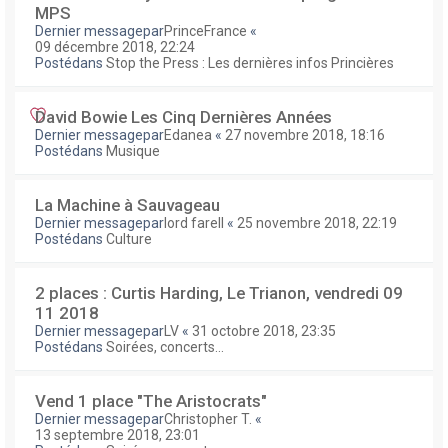
MPS
Dernier messagepar
PrinceFrance
«
09 décembre 2018, 22:24
Postédans
Stop the Press : Les dernières infos Princières
David Bowie Les Cinq Dernières Années
Dernier messagepar
Edanea
«
27 novembre 2018, 18:16
Postédans
Musique
La Machine à Sauvageau
Dernier messagepar
lord farell
«
25 novembre 2018, 22:19
Postédans
Culture
2 places : Curtis Harding, Le Trianon, vendredi 09
11 2018
Dernier messagepar
LV
«
31 octobre 2018, 23:35
Postédans
Soirées, concerts...
Vend 1 place "The Aristocrats"
Dernier messagepar
Christopher T.
«
13 septembre 2018, 23:01