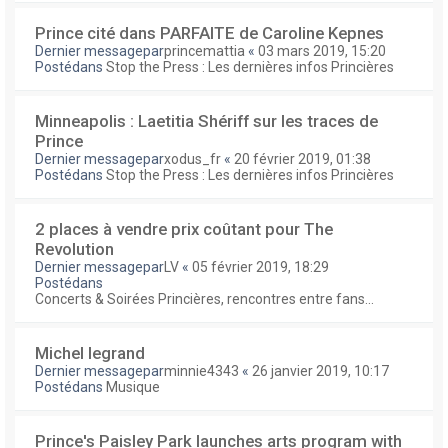
Prince cité dans PARFAITE de Caroline Kepnes
Dernier messagepar
princemattia
«
03 mars 2019, 15:20
Postédans
Stop the Press : Les dernières infos Princières
Minneapolis : Laetitia Shériff sur les traces de
Prince
Dernier messagepar
xodus_fr
«
20 février 2019, 01:38
Postédans
Stop the Press : Les dernières infos Princières
2 places à vendre prix coûtant pour The
Revolution
Dernier messagepar
LV
«
05 février 2019, 18:29
Postédans
Concerts & Soirées Princières, rencontres entre fans...
Michel legrand
Dernier messagepar
minnie4343
«
26 janvier 2019, 10:17
Postédans
Musique
Prince's Paisley Park launches arts program with