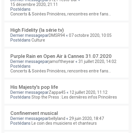
15 décembre 2020, 21:11
Postédans
Concerts & Soirées Princières, rencontres entre fans...
High Fidelity (la série tv)
Dernier messagepar
DMSR94
«
07 octobre 2020, 10:05
Postédans
Culture
Purple Rain en Open Air à Cannes 31.07.2020
Dernier messagepar
jamoftheyear
«
31 juillet 2020, 14:02
Postédans
Concerts & Soirées Princières, rencontres entre fans...
His Majesty's pop life
Dernier messagepar
Zappa45
«
12 juillet 2020, 11:12
Postédans
Stop the Press : Les dernières infos Princières
Confinement musical
Dernier messagepar
bellyland
«
29 juin 2020, 18:47
Postédans
Le coin des musiciens et chanteurs