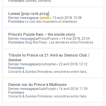
Postédans
Soirées, concerts...
Lunear [pop rock prog]
Dernier messagepar
JpweB
«
13 août 2018, 10:38
Postédans
Le coin des musiciens et chanteurs
Prince’s Purple Rain – the inside story
Dernier messagepar
PrinceFrance
«
14 mai 2018, 23:54
Postédans
Stop the Press : Les dernières infos Princières
Tribute to Prince ce 21 Avril au Silencio Club /
Genève
Dernier messagepar
prochopital
«
22 avril 2018, 12:12
Postédans
Concerts & Soirées Princières, rencontres entre fans...
Danser sur du Prince à Mulhouse
Dernier messagepar
GuiloPurple
«
16 avril 2018, 11:39
Postédans
Concerts & Soirées Princières, rencontres entre fans...