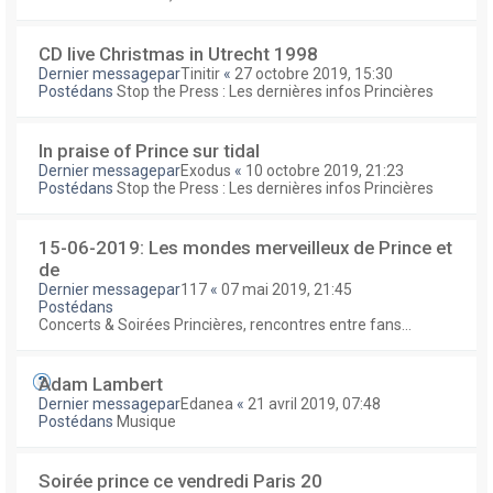
CD live Christmas in Utrecht 1998
Dernier messagepar
Tinitir
«
27 octobre 2019, 15:30
Postédans
Stop the Press : Les dernières infos Princières
In praise of Prince sur tidal
Dernier messagepar
Exodus
«
10 octobre 2019, 21:23
Postédans
Stop the Press : Les dernières infos Princières
15-06-2019: Les mondes merveilleux de Prince et
de
Dernier messagepar
117
«
07 mai 2019, 21:45
Postédans
Concerts & Soirées Princières, rencontres entre fans...
Adam Lambert
Dernier messagepar
Edanea
«
21 avril 2019, 07:48
Postédans
Musique
Soirée prince ce vendredi Paris 20