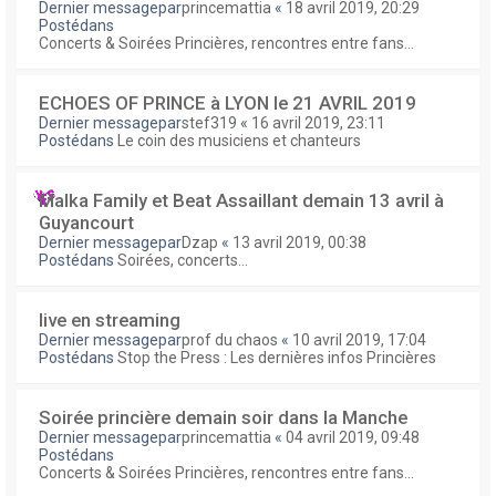
Dernier messagepar
princemattia
«
18 avril 2019, 20:29
Postédans
Concerts & Soirées Princières, rencontres entre fans...
ECHOES OF PRINCE à LYON le 21 AVRIL 2019
Dernier messagepar
stef319
«
16 avril 2019, 23:11
Postédans
Le coin des musiciens et chanteurs
Malka Family et Beat Assaillant demain 13 avril à
Guyancourt
Dernier messagepar
Dzap
«
13 avril 2019, 00:38
Postédans
Soirées, concerts...
live en streaming
Dernier messagepar
prof du chaos
«
10 avril 2019, 17:04
Postédans
Stop the Press : Les dernières infos Princières
Soirée princière demain soir dans la Manche
Dernier messagepar
princemattia
«
04 avril 2019, 09:48
Postédans
Concerts & Soirées Princières, rencontres entre fans...