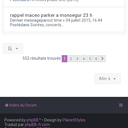
rappel maceo parker a monsegur 23 h
Dernier messagepar
out time
«
04 juillet 2015, 16:44
Postédans
Soirées, concerts...
552 résultats trouvés
1
2
3
4
5
6
Suivante
Aller à
Index du forum
Powered by
phpBB
™
• Design by
PlanetStyles
Traduit par
phpBB-fr.com