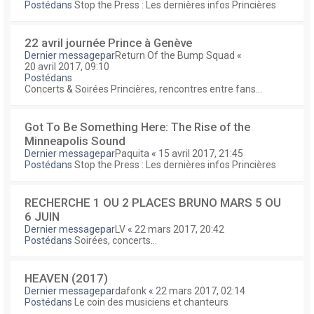
Postédans
Stop the Press : Les dernières infos Princières
22 avril journée Prince à Genève
Dernier messagepar
Return Of the Bump Squad
«
20 avril 2017, 09:10
Postédans
Concerts & Soirées Princières, rencontres entre fans...
Got To Be Something Here: The Rise of the
Minneapolis Sound
Dernier messagepar
Paquita
«
15 avril 2017, 21:45
Postédans
Stop the Press : Les dernières infos Princières
RECHERCHE 1 OU 2 PLACES BRUNO MARS 5 OU
6 JUIN
Dernier messagepar
LV
«
22 mars 2017, 20:42
Postédans
Soirées, concerts...
HEAVEN (2017)
Dernier messagepar
dafonk
«
22 mars 2017, 02:14
Postédans
Le coin des musiciens et chanteurs