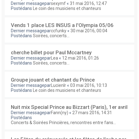
Dernier messagepar
sexymf
«
31 mai 2016, 12:47
Postédans
Le coin des musiciens et chanteurs
Vends 1 place LES INSUS a l'Olympia 05/06
Dernier messagepar
ccfunky
«
30 mai 2016, 00:04
Postédans
Soirées, concerts...
cherche billet pour Paul Mccartney
Dernier messagepar
Lea
«
12 mai 2016, 01:26
Postédans
Soirées, concerts...
Groupe jouant et chantant du Prince
Dernier messagepar
Lucienlr
«
03 mai 2016, 10:13
Postédans
Le coin des musiciens et chanteurs
Nuit mix Special Prince au Bizzart (Paris), 1er avril
Dernier messagepar
Fann(ny)
«
27 mars 2016, 14:31
Postédans
Concerts & Soirées Princières, rencontres entre fans...