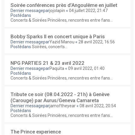
Soirée conférences près d’Angoulême en juillet
Dernier messagepar
jojolapin
«
04 juillet 2022, 21:47
Postédans
Concerts & Soirées Princières, rencontres entre fans...
Bobby Sparks II en concert unique à Paris
Dernier messagepar
Yazid Manou
«
28 avril 2022, 16:56
Postédans
Soirées, concerts...
NPG PARTIES 21 & 23 avril 2022
Dernier messagepar
Paquita
«
09 avril 2022, 01:40
Postédans
Concerts & Soirées Princières, rencontres entre fans...
Tribute ce soir (08.04.2022 - 21h) à Genève
(Carouge) par Aurus/Geneva Camareta
Dernier messagepar
jamoftheyear
«
08 avril 2022, 20:54
Postédans
Concerts & Soirées Princières, rencontres entre fans...
The Prince experience