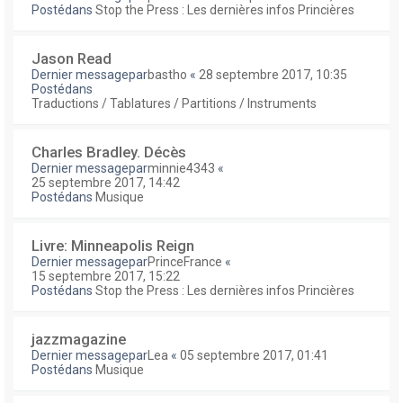
Postédans
Stop the Press : Les dernières infos Princières
Jason Read
Dernier messagepar
bastho
«
28 septembre 2017, 10:35
Postédans
Traductions / Tablatures / Partitions / Instruments
Charles Bradley. Décès
Dernier messagepar
minnie4343
«
25 septembre 2017, 14:42
Postédans
Musique
Livre: Minneapolis Reign
Dernier messagepar
PrinceFrance
«
15 septembre 2017, 15:22
Postédans
Stop the Press : Les dernières infos Princières
jazzmagazine
Dernier messagepar
Lea
«
05 septembre 2017, 01:41
Postédans
Musique