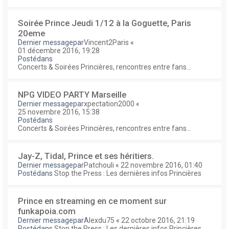
Soirée Prince Jeudi 1/12 à la Goguette, Paris
20eme
Dernier messagepar
Vincent2Paris
«
01 décembre 2016, 19:28
Postédans
Concerts & Soirées Princières, rencontres entre fans...
NPG VIDEO PARTY Marseille
Dernier messagepar
xpectation2000
«
25 novembre 2016, 15:38
Postédans
Concerts & Soirées Princières, rencontres entre fans...
Jay-Z, Tidal, Prince et ses héritiers.
Dernier messagepar
Patchouli
«
22 novembre 2016, 01:40
Postédans
Stop the Press : Les dernières infos Princières
Prince en streaming en ce moment sur
funkapoia.com
Dernier messagepar
Alexdu75
«
22 octobre 2016, 21:19
Postédans
Stop the Press : Les dernières infos Princières