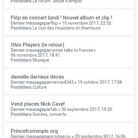
Postédans
Le forum : Mode d'emploi
Flóp en concert lundi ! Nouvel album et clip !
Dernier messagepar
flop
«
10 novembre 2017, 22:32
Postédans
Le coin des musiciens et chanteurs
Ohio Players (le retour)
Dernier messagepar
ronnie talks to francia
«
06 novembre 2017, 18:41
Postédans
Musique
danielle darrieux deces
Dernier messagepar
minnie4343
«
19 octobre 2017, 17:08
Postédans
Culture
Vend places Nick Cave!
Dernier messagepar
fab
«
30 septembre 2017, 19:20
Postédans
Soirées, concerts...
Princefrommpls.org
Dernier messagepar
prodzeroo
«
29 septembre 2017, 16:06