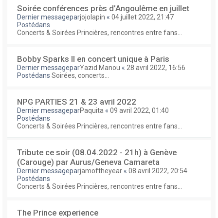
Soirée conférences près d’Angoulême en juillet
Dernier messagepar
jojolapin
«
04 juillet 2022, 21:47
Postédans
Concerts & Soirées Princières, rencontres entre fans...
Bobby Sparks II en concert unique à Paris
Dernier messagepar
Yazid Manou
«
28 avril 2022, 16:56
Postédans
Soirées, concerts...
NPG PARTIES 21 & 23 avril 2022
Dernier messagepar
Paquita
«
09 avril 2022, 01:40
Postédans
Concerts & Soirées Princières, rencontres entre fans...
Tribute ce soir (08.04.2022 - 21h) à Genève
(Carouge) par Aurus/Geneva Camareta
Dernier messagepar
jamoftheyear
«
08 avril 2022, 20:54
Postédans
Concerts & Soirées Princières, rencontres entre fans...
The Prince experience