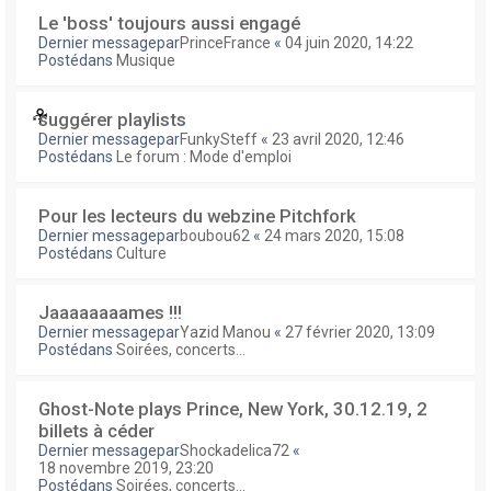
Le 'boss' toujours aussi engagé
Dernier messagepar
PrinceFrance
«
04 juin 2020, 14:22
Postédans
Musique
suggérer playlists
Dernier messagepar
FunkySteff
«
23 avril 2020, 12:46
Postédans
Le forum : Mode d'emploi
Pour les lecteurs du webzine Pitchfork
Dernier messagepar
boubou62
«
24 mars 2020, 15:08
Postédans
Culture
Jaaaaaaaames !!!
Dernier messagepar
Yazid Manou
«
27 février 2020, 13:09
Postédans
Soirées, concerts...
Ghost-Note plays Prince, New York, 30.12.19, 2
billets à céder
Dernier messagepar
Shockadelica72
«
18 novembre 2019, 23:20
Postédans
Soirées, concerts...