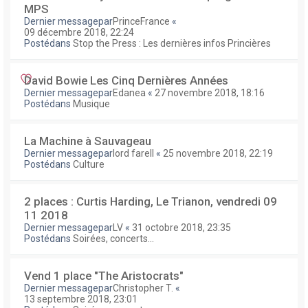
MPS
Dernier messagepar
PrinceFrance
«
09 décembre 2018, 22:24
Postédans
Stop the Press : Les dernières infos Princières
David Bowie Les Cinq Dernières Années
Dernier messagepar
Edanea
«
27 novembre 2018, 18:16
Postédans
Musique
La Machine à Sauvageau
Dernier messagepar
lord farell
«
25 novembre 2018, 22:19
Postédans
Culture
2 places : Curtis Harding, Le Trianon, vendredi 09
11 2018
Dernier messagepar
LV
«
31 octobre 2018, 23:35
Postédans
Soirées, concerts...
Vend 1 place "The Aristocrats"
Dernier messagepar
Christopher T.
«
13 septembre 2018, 23:01