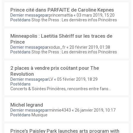
Prince cité dans PARFAITE de Caroline Kepnes
Dernier messagepar
princemattia
«
03 mars 2019, 15:20
Postédans
Stop the Press : Les dernières infos Princières
Minneapolis : Laetitia Shériff sur les traces de
Prince
Dernier messagepar
xodus_fr
«
20 février 2019, 01:38
Postédans
Stop the Press : Les dernières infos Princières
2 places à vendre prix coûtant pour The
Revolution
Dernier messagepar
LV
«
05 février 2019, 18:29
Postédans
Concerts & Soirées Princières, rencontres entre fans...
Michel legrand
Dernier messagepar
minnie4343
«
26 janvier 2019, 10:17
Postédans
Musique
Prince's Paisley Park launches arts program with