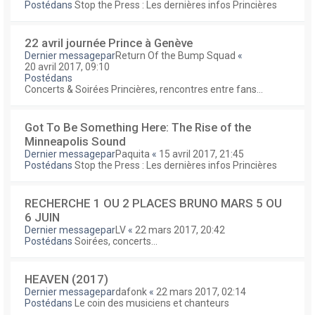
Postédans
Stop the Press : Les dernières infos Princières
22 avril journée Prince à Genève
Dernier messagepar
Return Of the Bump Squad
«
20 avril 2017, 09:10
Postédans
Concerts & Soirées Princières, rencontres entre fans...
Got To Be Something Here: The Rise of the
Minneapolis Sound
Dernier messagepar
Paquita
«
15 avril 2017, 21:45
Postédans
Stop the Press : Les dernières infos Princières
RECHERCHE 1 OU 2 PLACES BRUNO MARS 5 OU
6 JUIN
Dernier messagepar
LV
«
22 mars 2017, 20:42
Postédans
Soirées, concerts...
HEAVEN (2017)
Dernier messagepar
dafonk
«
22 mars 2017, 02:14
Postédans
Le coin des musiciens et chanteurs