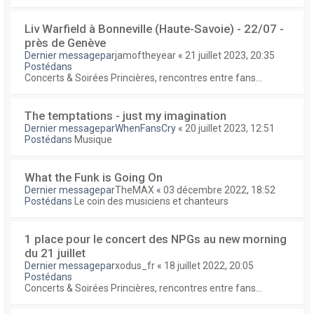
Liv Warfield à Bonneville (Haute-Savoie) - 22/07 -
près de Genève
Dernier messagepar
jamoftheyear
«
21 juillet 2023, 20:35
Postédans
Concerts & Soirées Princières, rencontres entre fans...
The temptations - just my imagination
Dernier messagepar
WhenFansCry
«
20 juillet 2023, 12:51
Postédans
Musique
What the Funk is Going On
Dernier messagepar
TheMAX
«
03 décembre 2022, 18:52
Postédans
Le coin des musiciens et chanteurs
1 place pour le concert des NPGs au new morning
du 21 juillet
Dernier messagepar
xodus_fr
«
18 juillet 2022, 20:05
Postédans
Concerts & Soirées Princières, rencontres entre fans...