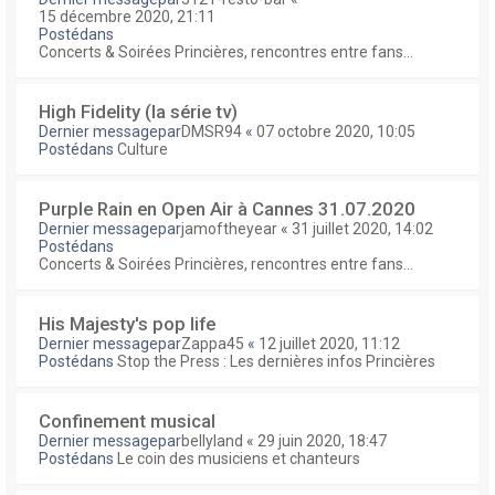
15 décembre 2020, 21:11
Postédans
Concerts & Soirées Princières, rencontres entre fans...
High Fidelity (la série tv)
Dernier messagepar
DMSR94
«
07 octobre 2020, 10:05
Postédans
Culture
Purple Rain en Open Air à Cannes 31.07.2020
Dernier messagepar
jamoftheyear
«
31 juillet 2020, 14:02
Postédans
Concerts & Soirées Princières, rencontres entre fans...
His Majesty's pop life
Dernier messagepar
Zappa45
«
12 juillet 2020, 11:12
Postédans
Stop the Press : Les dernières infos Princières
Confinement musical
Dernier messagepar
bellyland
«
29 juin 2020, 18:47
Postédans
Le coin des musiciens et chanteurs