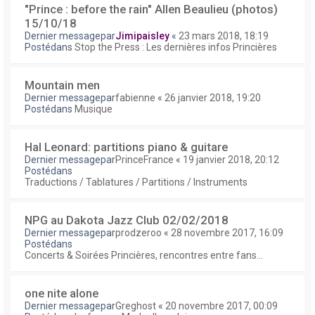
"Prince : before the rain" Allen Beaulieu (photos)
15/10/18
Dernier messagepar
Jimipaisley
«
23 mars 2018, 18:19
Postédans
Stop the Press : Les dernières infos Princières
Mountain men
Dernier messagepar
fabienne
«
26 janvier 2018, 19:20
Postédans
Musique
Hal Leonard: partitions piano & guitare
Dernier messagepar
PrinceFrance
«
19 janvier 2018, 20:12
Postédans
Traductions / Tablatures / Partitions / Instruments
NPG au Dakota Jazz Club 02/02/2018
Dernier messagepar
prodzeroo
«
28 novembre 2017, 16:09
Postédans
Concerts & Soirées Princières, rencontres entre fans...
one nite alone
Dernier messagepar
Greghost
«
20 novembre 2017, 00:09