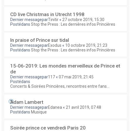
CD live Christmas in Utrecht 1998
Dernier messagepar
Tinitir
«
27 octobre 2019, 15:30
Postédans
Stop the Press : Les dernières infos Princières
In praise of Prince sur tidal
Dernier messagepar
Exodus
«
10 octobre 2019, 21:23
Postédans
Stop the Press : Les dernières infos Princières
15-06-2019: Les mondes merveilleux de Prince et
de
Dernier messagepar
117
«
07 mai 2019, 21:45
Postédans
Concerts & Soirées Princières, rencontres entre fans...
Adam Lambert
Dernier messagepar
Edanea
«
21 avril 2019, 07:48
Postédans
Musique
Soirée prince ce vendredi Paris 20