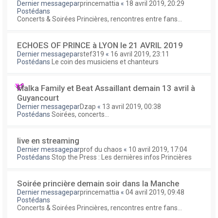
Dernier messagepar
princemattia
«
18 avril 2019, 20:29
Postédans
Concerts & Soirées Princières, rencontres entre fans...
ECHOES OF PRINCE à LYON le 21 AVRIL 2019
Dernier messagepar
stef319
«
16 avril 2019, 23:11
Postédans
Le coin des musiciens et chanteurs
Malka Family et Beat Assaillant demain 13 avril à
Guyancourt
Dernier messagepar
Dzap
«
13 avril 2019, 00:38
Postédans
Soirées, concerts...
live en streaming
Dernier messagepar
prof du chaos
«
10 avril 2019, 17:04
Postédans
Stop the Press : Les dernières infos Princières
Soirée princière demain soir dans la Manche
Dernier messagepar
princemattia
«
04 avril 2019, 09:48
Postédans
Concerts & Soirées Princières, rencontres entre fans...