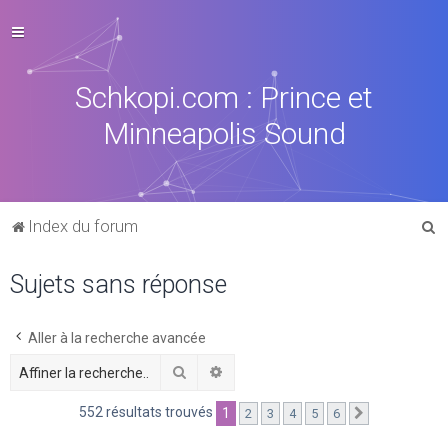
Schkopi.com : Prince et
Minneapolis Sound
R
Index du forum
e
Sujets sans réponse
c
h
e
Aller à la recherche avancée
r
Rechercher
Recherche avancée
c
552 résultats trouvés
1
2
3
4
5
6
Suivante
h