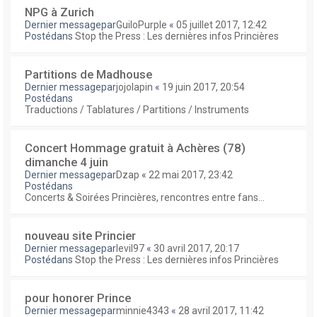
NPG à Zurich
Dernier messagepar
GuiloPurple
«
05 juillet 2017, 12:42
Postédans
Stop the Press : Les dernières infos Princières
Partitions de Madhouse
Dernier messagepar
jojolapin
«
19 juin 2017, 20:54
Postédans
Traductions / Tablatures / Partitions / Instruments
Concert Hommage gratuit à Achères (78)
dimanche 4 juin
Dernier messagepar
Dzap
«
22 mai 2017, 23:42
Postédans
Concerts & Soirées Princières, rencontres entre fans...
nouveau site Princier
Dernier messagepar
levil97
«
30 avril 2017, 20:17
Postédans
Stop the Press : Les dernières infos Princières
pour honorer Prince
Dernier messagepar
minnie4343
«
28 avril 2017, 11:42