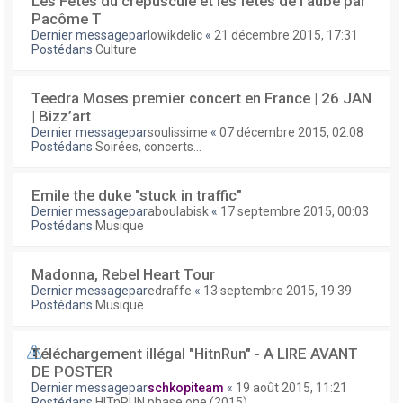
Les Fêtes du crépuscule et les fêtes de l'aube par
Pacôme T
Dernier messagepar
lowikdelic
«
21 décembre 2015, 17:31
Postédans
Culture
Teedra Moses premier concert en France | 26 JAN
| Bizz’art
Dernier messagepar
soulissime
«
07 décembre 2015, 02:08
Postédans
Soirées, concerts...
Emile the duke "stuck in traffic"
Dernier messagepar
aboulabisk
«
17 septembre 2015, 00:03
Postédans
Musique
Madonna, Rebel Heart Tour
Dernier messagepar
edraffe
«
13 septembre 2015, 19:39
Postédans
Musique
Téléchargement illégal "HitnRun" - A LIRE AVANT
DE POSTER
Dernier messagepar
schkopiteam
«
19 août 2015, 11:21
Postédans
HITnRUN phase one (2015)