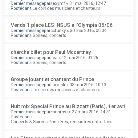
Dernier messagepar
sexymf
«
31 mai 2016, 12:47
Postédans
Le coin des musiciens et chanteurs
Vends 1 place LES INSUS a l'Olympia 05/06
Dernier messagepar
ccfunky
«
30 mai 2016, 00:04
Postédans
Soirées, concerts...
cherche billet pour Paul Mccartney
Dernier messagepar
Lea
«
12 mai 2016, 01:26
Postédans
Soirées, concerts...
Groupe jouant et chantant du Prince
Dernier messagepar
Lucienlr
«
03 mai 2016, 10:13
Postédans
Le coin des musiciens et chanteurs
Nuit mix Special Prince au Bizzart (Paris), 1er avril
Dernier messagepar
Fann(ny)
«
27 mars 2016, 14:31
Postédans
Concerts & Soirées Princières, rencontres entre fans...