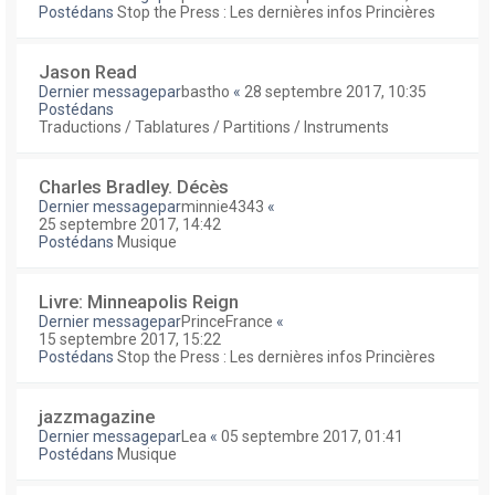
Postédans
Stop the Press : Les dernières infos Princières
Jason Read
Dernier messagepar
bastho
«
28 septembre 2017, 10:35
Postédans
Traductions / Tablatures / Partitions / Instruments
Charles Bradley. Décès
Dernier messagepar
minnie4343
«
25 septembre 2017, 14:42
Postédans
Musique
Livre: Minneapolis Reign
Dernier messagepar
PrinceFrance
«
15 septembre 2017, 15:22
Postédans
Stop the Press : Les dernières infos Princières
jazzmagazine
Dernier messagepar
Lea
«
05 septembre 2017, 01:41
Postédans
Musique