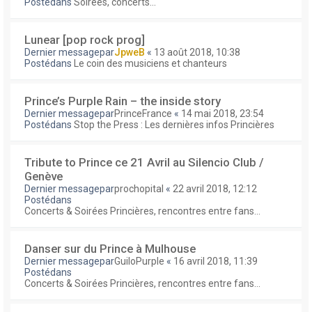
Postédans
Soirées, concerts...
Lunear [pop rock prog]
Dernier messagepar
JpweB
«
13 août 2018, 10:38
Postédans
Le coin des musiciens et chanteurs
Prince’s Purple Rain – the inside story
Dernier messagepar
PrinceFrance
«
14 mai 2018, 23:54
Postédans
Stop the Press : Les dernières infos Princières
Tribute to Prince ce 21 Avril au Silencio Club /
Genève
Dernier messagepar
prochopital
«
22 avril 2018, 12:12
Postédans
Concerts & Soirées Princières, rencontres entre fans...
Danser sur du Prince à Mulhouse
Dernier messagepar
GuiloPurple
«
16 avril 2018, 11:39
Postédans
Concerts & Soirées Princières, rencontres entre fans...