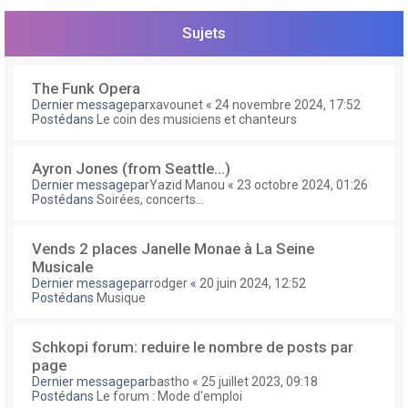
e
r
Sujets
The Funk Opera
Dernier messagepar
xavounet
«
24 novembre 2024, 17:52
Postédans
Le coin des musiciens et chanteurs
Ayron Jones (from Seattle...)
Dernier messagepar
Yazid Manou
«
23 octobre 2024, 01:26
Postédans
Soirées, concerts...
Vends 2 places Janelle Monae à La Seine
Musicale
Dernier messagepar
rodger
«
20 juin 2024, 12:52
Postédans
Musique
Schkopi forum: reduire le nombre de posts par
page
Dernier messagepar
bastho
«
25 juillet 2023, 09:18
Postédans
Le forum : Mode d'emploi