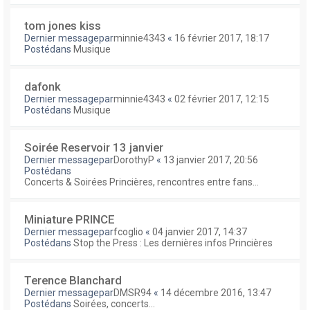
tom jones kiss
Dernier messagepar
minnie4343
«
16 février 2017, 18:17
Postédans
Musique
dafonk
Dernier messagepar
minnie4343
«
02 février 2017, 12:15
Postédans
Musique
Soirée Reservoir 13 janvier
Dernier messagepar
DorothyP
«
13 janvier 2017, 20:56
Postédans
Concerts & Soirées Princières, rencontres entre fans...
Miniature PRINCE
Dernier messagepar
fcoglio
«
04 janvier 2017, 14:37
Postédans
Stop the Press : Les dernières infos Princières
Terence Blanchard
Dernier messagepar
DMSR94
«
14 décembre 2016, 13:47
Postédans
Soirées, concerts...