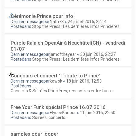
Cérémonie Prince pour info !
Dernier messagepar
Nath78
«
24 juillet 2016, 22:14
Postédans
Stop the Press : Les dernières infos Princières
Purple Rain en OpenAir à Neuchâtel(CH) - vendredi
01/07
Dernier messagepar
jamoftheyear
«
30 juin 2016, 22:27
Postédans
Stop the Press : Les dernières infos Princières
Concours et concert "Tribute to Prince"
Dernier messagepar
kowok
«
18 juin 2016, 12:53
Postédans
Concerts & Soirées Princières, rencontres entre fans...
Free Your Funk spécial Prince 16.07.2016
Dernier messagepar
ElyseeKadour
«
11 juin 2016, 22:50
Postédans
Soirées, concerts...
samples pour looper