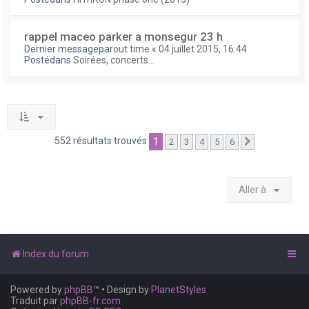
rappel maceo parker a monsegur 23 h
Dernier messagepar
out time
«
04 juillet 2015, 16:44
Postédans
Soirées, concerts...
552 résultats trouvés
1
2
3
4
5
6
Suivante
Aller à
Index du forum
Powered by
phpBB
™
• Design by
PlanetStyles
Traduit par
phpBB-fr.com