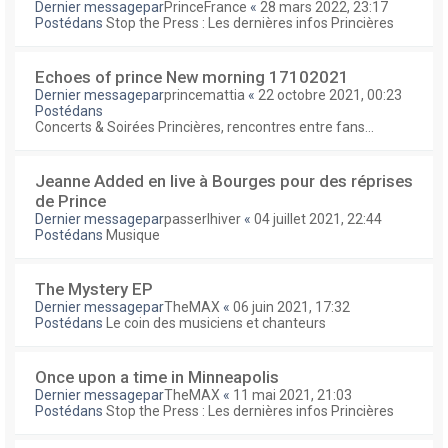
Dernier messagepar
PrinceFrance
«
28 mars 2022, 23:17
Postédans
Stop the Press : Les dernières infos Princières
Echoes of prince New morning 17102021
Dernier messagepar
princemattia
«
22 octobre 2021, 00:23
Postédans
Concerts & Soirées Princières, rencontres entre fans...
Jeanne Added en live à Bourges pour des réprises
de Prince
Dernier messagepar
passerlhiver
«
04 juillet 2021, 22:44
Postédans
Musique
The Mystery EP
Dernier messagepar
TheMAX
«
06 juin 2021, 17:32
Postédans
Le coin des musiciens et chanteurs
Once upon a time in Minneapolis
Dernier messagepar
TheMAX
«
11 mai 2021, 21:03
Postédans
Stop the Press : Les dernières infos Princières