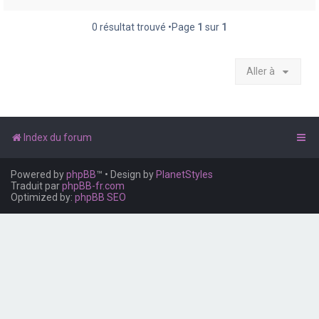
e
r
0 résultat trouvé •Page
1
sur
1
Aller à
Index du forum
Powered by
phpBB
™
• Design by
PlanetStyles
Traduit par
phpBB-fr.com
Optimized by:
phpBB SEO