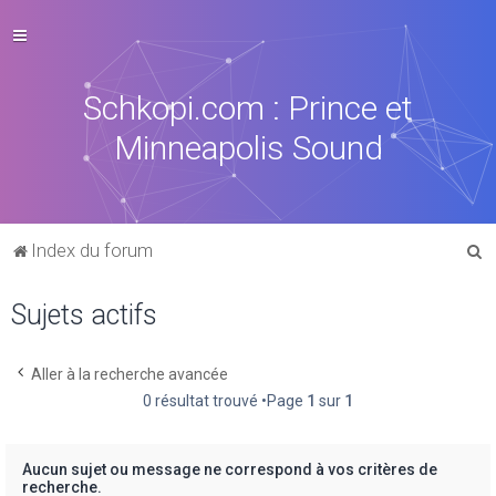
Schkopi.com : Prince et
Minneapolis Sound
R
Index du forum
e
Sujets actifs
c
h
e
Aller à la recherche avancée
0 résultat trouvé •Page
1
sur
1
r
c
h
Aucun sujet ou message ne correspond à vos critères de
recherche.