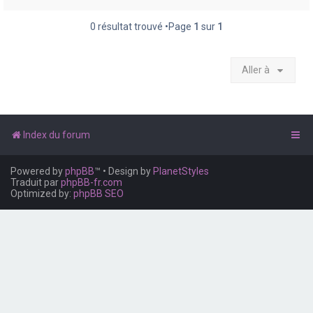
e
r
0 résultat trouvé •Page
1
sur
1
Aller à
Index du forum
Powered by
phpBB
™
• Design by
PlanetStyles
Traduit par
phpBB-fr.com
Optimized by:
phpBB SEO