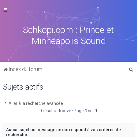
Schkopi.com : Prince et
Minneapolis Sound
R
Index du forum
e
Sujets actifs
c
h
e
Aller à la recherche avancée
0 résultat trouvé •Page
1
sur
1
r
c
h
Aucun sujet ou message ne correspond à vos critères de
recherche.