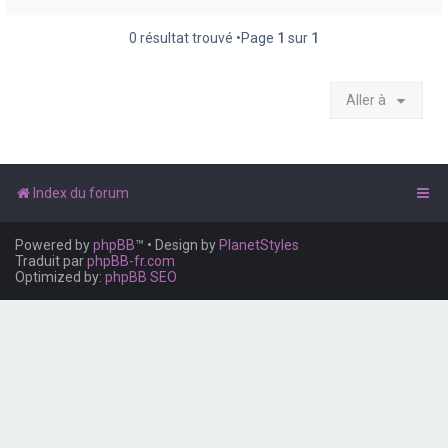
e
r
0 résultat trouvé •Page
1
sur
1
Aller à
Index du forum
Powered by
phpBB
™
• Design by
PlanetStyles
Traduit par
phpBB-fr.com
Optimized by:
phpBB SEO