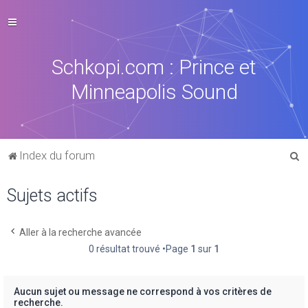
Schkopi.com : Prince et
Minneapolis Sound
R
Index du forum
e
Sujets actifs
c
h
e
Aller à la recherche avancée
0 résultat trouvé •Page
1
sur
1
r
c
h
Aucun sujet ou message ne correspond à vos critères de
recherche.