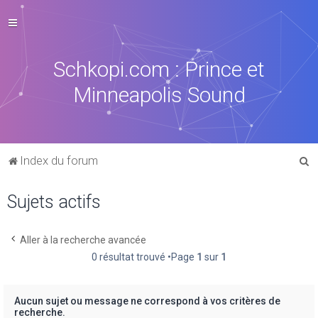
Schkopi.com : Prince et
Minneapolis Sound
R
Index du forum
e
Sujets actifs
c
h
e
Aller à la recherche avancée
0 résultat trouvé •Page
1
sur
1
r
c
h
Aucun sujet ou message ne correspond à vos critères de
recherche.