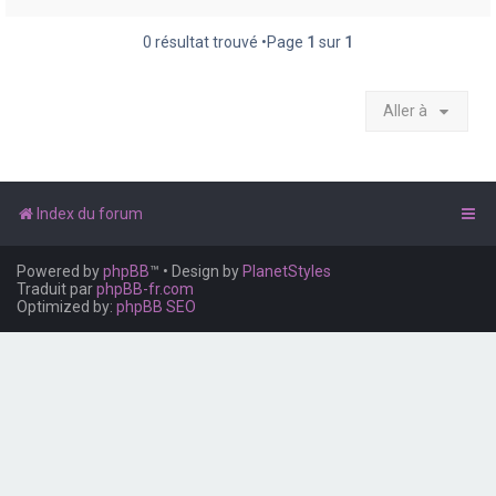
e
r
0 résultat trouvé •Page
1
sur
1
Aller à
Index du forum
Powered by
phpBB
™
• Design by
PlanetStyles
Traduit par
phpBB-fr.com
Optimized by:
phpBB SEO